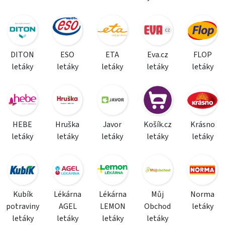
DITON
ESO
ETA
Eva.cz
FLOP
letáky
letáky
letáky
letáky
letáky
HEBE
Hruška
Javor
Košík.cz
Krásno
letáky
letáky
letáky
letáky
letáky
Kubík
Lékárna
Lékárna
Můj
Norma
potraviny
AGEL
LEMON
Obchod
letáky
letáky
letáky
letáky
letáky