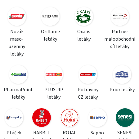
Novák
Oriflame
Oxalis
Partner
maso-
letáky
letáky
maloobchodní
uzeniny
síť letáky
letáky
PharmaPoint
PLUS JIP
Potraviny
Prior letáky
letáky
letáky
CZ letáky
Ptáček
RABBIT
ROJAL
Sapho
SENESI