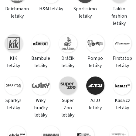
Deichmann
H&M letáky
Sportisimo
Takko
letáky
letáky
fashion
letáky
KIK
Bambule
Dráčik
Pompo
Firststop
letáky
letáky
letáky
letáky
letáky
Sparkys
Wiky
Super
A.T.U
Kasa.cz
letáky
hračky
Zoo
letáky
letáky
letáky
letáky