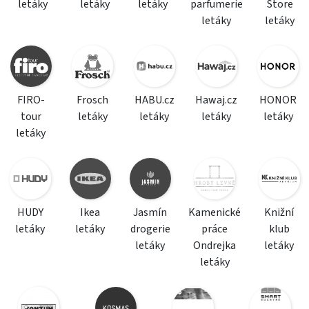
letáky
letáky
letáky
parfumerie
Store
letáky
letáky
FIRO-
Frosch
HABU.cz
Hawaj.cz
HONOR
tour
letáky
letáky
letáky
letáky
letáky
HUDY
Ikea
Jasmín
Kamenické
Knižní
letáky
letáky
drogerie
práce
klub
letáky
Ondrejka
letáky
letáky