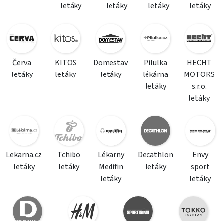
letáky
letáky
letáky
letáky
Červa
KITOS
Domestav
Pilulka
HECHT
letáky
letáky
letáky
lékárna
MOTORS
letáky
s.r.o.
letáky
Lekarna.cz
Tchibo
Lékarny
Decathlon
Envy
letáky
letáky
Medifin
letáky
sport
letáky
letáky