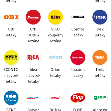
letáky
letáky
OBI
UNI
SIKO
Comfor
Jysk
letáky
HOBBY
koupelny
letáky
letáky
letáky
letáky
SCONTO
Idea
Orion
Tescoma
Trefa
nábytek
nábytek
letáky
letáky
letáky
letáky
letáky
BENE
Barvy a
Dr. Max
FLOP
Alphega