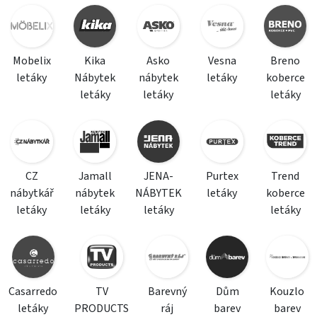
Mobelix
Kika
Asko
Vesna
Breno
letáky
Nábytek
nábytek
letáky
koberce
letáky
letáky
letáky
CZ
Jamall
JENA-
Purtex
Trend
nábytkář
nábytek
NÁBYTEK
letáky
koberce
letáky
letáky
letáky
letáky
Casarredo
TV
Barevný
Dům
Kouzlo
letáky
PRODUCTS
ráj
barev
barev