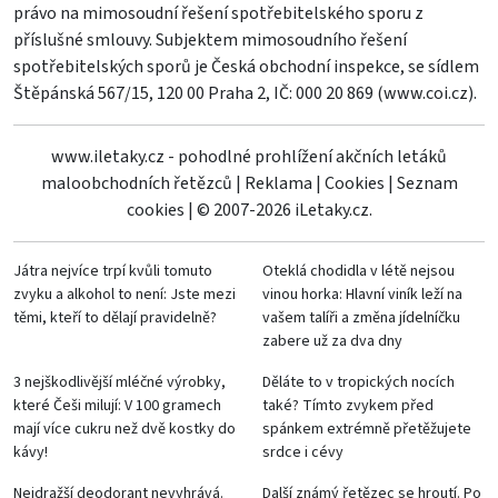
právo na mimosoudní řešení spotřebitelského sporu z
příslušné smlouvy. Subjektem mimosoudního řešení
spotřebitelských sporů je Česká obchodní inspekce, se sídlem
Štěpánská 567/15, 120 00 Praha 2, IČ: 000 20 869 (
www.coi.cz
).
www.iletaky.cz - pohodlné prohlížení akčních letáků
maloobchodních řetězců
|
Reklama
|
Cookies
|
Seznam
cookies
|
© 2007-2026 iLetaky.cz.
Játra nejvíce trpí kvůli tomuto
Oteklá chodidla v létě nejsou
zvyku a alkohol to není: Jste mezi
vinou horka: Hlavní viník leží na
těmi, kteří to dělají pravidelně?
vašem talíři a změna jídelníčku
zabere už za dva dny
3 nejškodlivější mléčné výrobky,
Děláte to v tropických nocích
které Češi milují: V 100 gramech
také? Tímto zvykem před
mají více cukru než dvě kostky do
spánkem extrémně přetěžujete
kávy!
srdce i cévy
Nejdražší deodorant nevyhrává.
Další známý řetězec se hroutí. Po