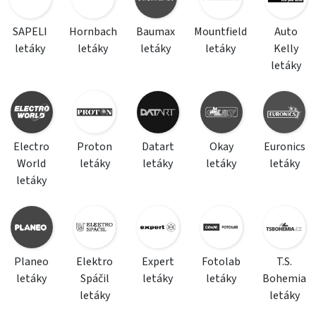
SAPELI
Hornbach
Baumax
Mountfield
Auto
letáky
letáky
letáky
letáky
Kelly
letáky
Electro
Proton
Datart
Okay
Euronics
World
letáky
letáky
letáky
letáky
letáky
Planeo
Elektro
Expert
Fotolab
T.S.
letáky
Spáčil
letáky
letáky
Bohemia
letáky
letáky