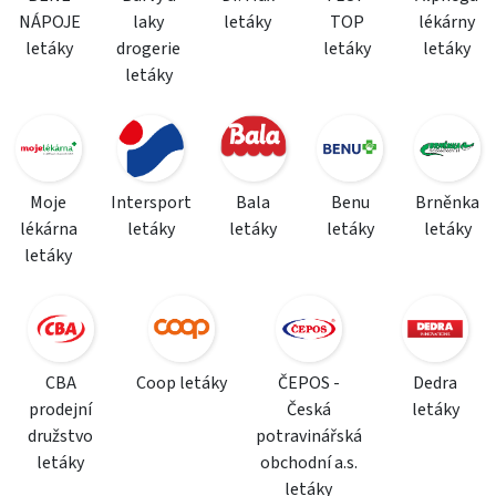
NÁPOJE
laky
letáky
TOP
lékárny
letáky
drogerie
letáky
letáky
letáky
Moje
Intersport
Bala
Benu
Brněnka
lékárna
letáky
letáky
letáky
letáky
letáky
CBA
Coop letáky
ČEPOS -
Dedra
prodejní
Česká
letáky
družstvo
potravinářská
letáky
obchodní a.s.
letáky