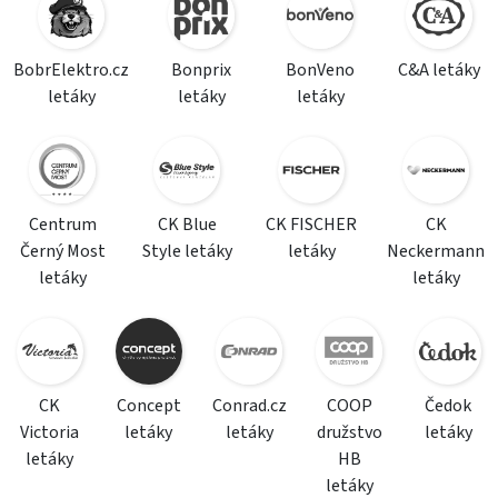
BobrElektro.cz
Bonprix
BonVeno
C&A letáky
letáky
letáky
letáky
Centrum
CK Blue
CK FISCHER
CK
Černý Most
Style letáky
letáky
Neckermann
letáky
letáky
CK
Concept
Conrad.cz
COOP
Čedok
Victoria
letáky
letáky
družstvo
letáky
letáky
HB
letáky