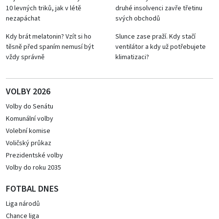
10 levných triků, jak v létě
druhé insolvenci zavře třetinu
nezapáchat
svých obchodů
Kdy brát melatonin? Vzít si ho
Slunce zase praží. Kdy stačí
těsně před spaním nemusí být
ventilátor a kdy už potřebujete
vždy správně
klimatizaci?
VOLBY 2026
Volby do Senátu
Komunální volby
Volební komise
Voličský průkaz
Prezidentské volby
Volby do roku 2035
FOTBAL DNES
Liga národů
Chance liga