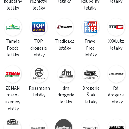
koupelny
řeznictví
letáky
koupelny
letáky
letáky
letáky
letáky
Tamda
TOP
Tradior.cz
Travel
XXXLutz
Foods
drogerie
letáky
Free
letáky
letáky
letáky
letáky
ZEMAN
Rossmann
dm
Drogerie
Ráj
maso-
letáky
drogerie
Šlak
drogerie
uzeniny
letáky
letáky
letáky
letáky