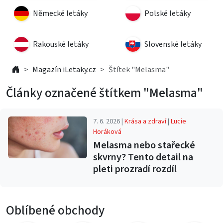
Německé letáky
Polské letáky
Rakouské letáky
Slovenské letáky
Magazín iLetaky.cz
Štítek "Melasma"
Články označené štítkem "Melasma"
7. 6. 2026 |
Krása a zdraví
|
Lucie
Horáková
Melasma nebo stařecké
skvrny? Tento detail na
pleti prozradí rozdíl
Oblíbené obchody