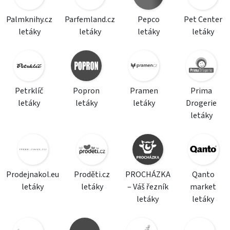
Palmknihy.cz
Parfemland.cz
Pepco
Pet Center
letáky
letáky
letáky
letáky
Petrklíč
Popron
Pramen
Prima
letáky
letáky
letáky
Drogerie
letáky
Prodejnakol.eu
Proděti.cz
PROCHÁZKA
Qanto
letáky
letáky
– Váš řezník
market
letáky
letáky