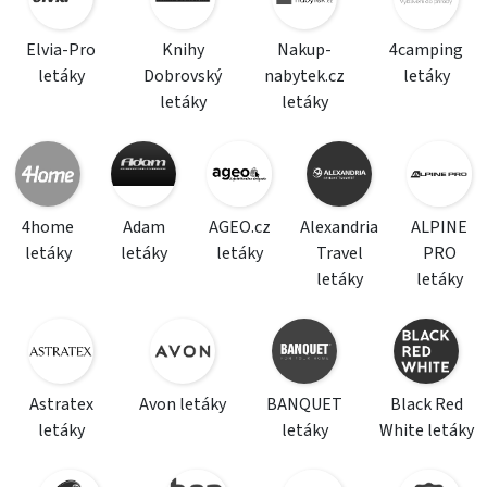
Elvia-Pro
Knihy
Nakup-
4camping
letáky
Dobrovský
nabytek.cz
letáky
letáky
letáky
4home
Adam
AGEO.cz
Alexandria
ALPINE
letáky
letáky
letáky
Travel
PRO
letáky
letáky
Astratex
Avon letáky
BANQUET
Black Red
letáky
letáky
White letáky