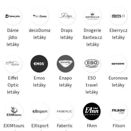
Dáme
decoDoma
Draps
Drogerie
Eberry.cz
jídlo
letáky
letáky
Xantea.cz
letáky
letáky
letáky
Eiffel
Emos
Enapo
ESO
Euronova
Optic
letáky
letáky
travel
letáky
letáky
letáky
EXIMtours
EXIsport
Faberlic
FAnn
Filson