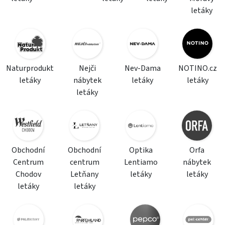
letáky
Naturprodukt
Nejči
Nev-Dama
NOTINO.cz
letáky
nábytek
letáky
letáky
letáky
Obchodní
Obchodní
Optika
Orfa
Centrum
centrum
Lentiamo
nábytek
Chodov
Letňany
letáky
letáky
letáky
letáky