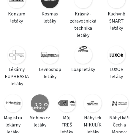
Konzum
Kosmas
Krásný -
Kuchyně
letáky
letáky
zdravotnická
SMART
technika
letáky
letáky
Lékárny
Levnoshop
Loap letáky
LUXOR
EUPHRASIA
letáky
letáky
letáky
Magistra
Mobino.cz
Můj
Nábytek
Nábytkáři
lékárny
letáky
FREŠ
MIKULÍK
Čech a
letáky
letáky
letáky
Moravy