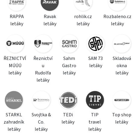
RAPPA
Ravak
rohlik.cz
Rozbaleno.cz
letáky
letáky
letáky
letáky
ŘEZNICTVÍ
Řeznictví
Sahm
SAM 73
Skladová
MÚÚÚ
u
Gastro
letáky
okna
letáky
Rudolfa
letáky
letáky
letáky
STARKL
Svojtka &
TEDi
TIP
Top shop
zahradník
Co.
letáky
travel
letáky
letáky
letáky
letáky