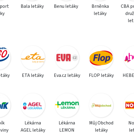
sport
Bala letáky
Benu letáky
Brněnka
CBA p
áky
letáky
dru
le
etáky
ETA letáky
Eva.cz letáky
FLOP letáky
HEBE
ík
Lékárna
Lékárna
Můj Obchod
N
viny
AGEL letáky
LEMON
letáky
le