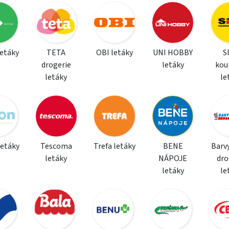
letáky
TETA
OBI letáky
UNI HOBBY
S
drogerie
letáky
kou
letáky
le
letáky
Tescoma
Trefa letáky
BENE
Barvy
letáky
NÁPOJE
dro
letáky
le