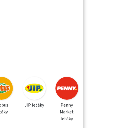
obus
JIP letáky
Penny
táky
Market
letáky