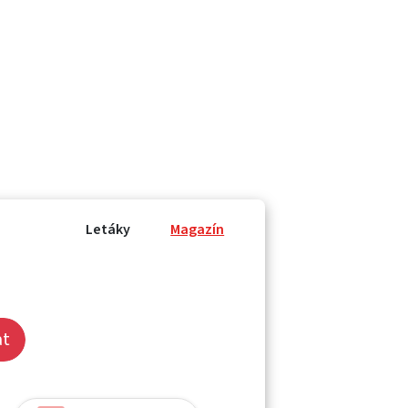
Letáky
Magazín
at