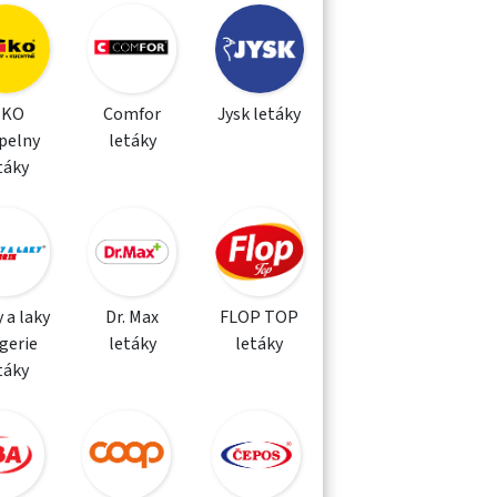
IKO
Comfor
Jysk letáky
pelny
letáky
táky
 a laky
Dr. Max
FLOP TOP
gerie
letáky
letáky
táky