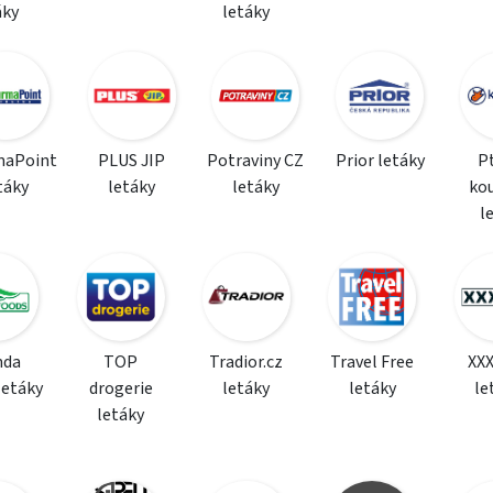
áky
letáky
maPoint
PLUS JIP
Potraviny CZ
Prior letáky
P
táky
letáky
letáky
ko
l
da
TOP
Tradior.cz
Travel Free
XX
letáky
drogerie
letáky
letáky
le
letáky