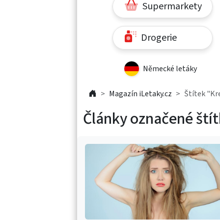
Supermarkety
Drogerie
Německé letáky
Magazín iLetaky.cz
Štítek "Kr
Články označené ští