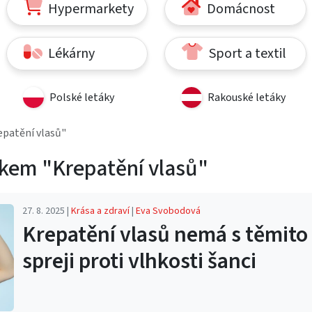
Hypermarkety
Domácnost
Lékárny
Sport a textil
Polské letáky
Rakouské letáky
epatění vlasů"
tkem "Krepatění vlasů"
27. 8. 2025 |
Krása a zdraví
|
Eva Svobodová
Krepatění vlasů nemá s těmito
spreji proti vlhkosti šanci