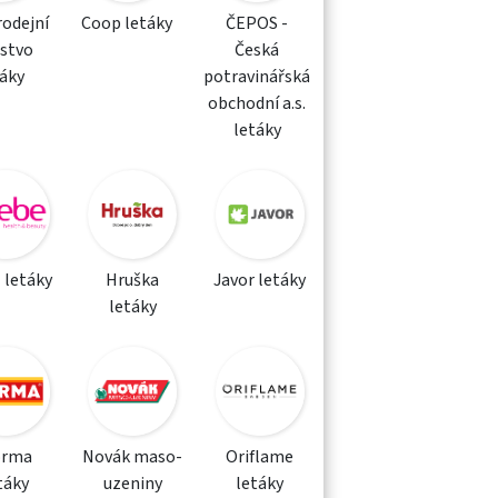
rodejní
Coop letáky
ČEPOS -
žstvo
Česká
táky
potravinářská
obchodní a.s.
letáky
 letáky
Hruška
Javor letáky
letáky
orma
Novák maso-
Oriflame
táky
uzeniny
letáky