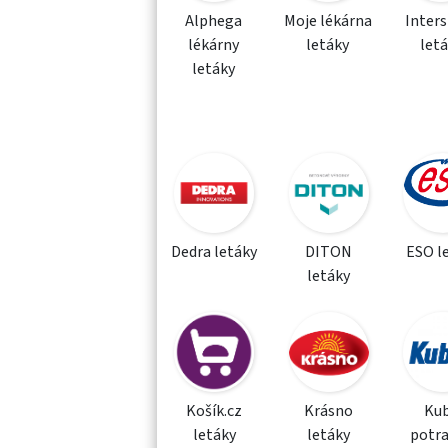
Alphega
Moje lékárna
Inter
lékárny
letáky
let
letáky
Dedra letáky
DITON
ESO l
letáky
Košík.cz
Krásno
Kub
letáky
letáky
potra