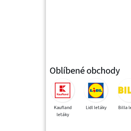
Oblíbené obchody
Kaufland
Lidl letáky
Billa 
letáky