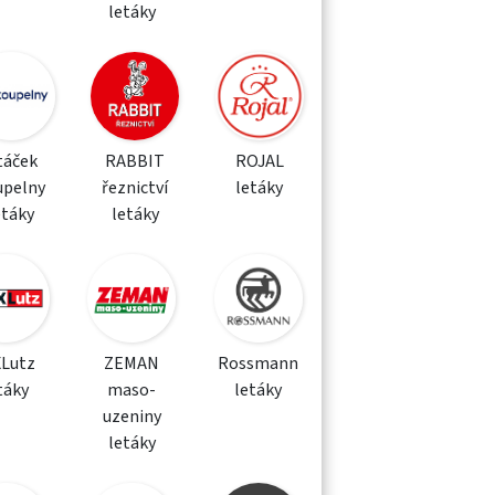
letáky
táček
RABBIT
ROJAL
upelny
řeznictví
letáky
etáky
letáky
XLutz
ZEMAN
Rossmann
táky
maso-
letáky
uzeniny
letáky