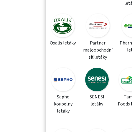
let
Oxalis letáky
Partner
Phar
maloobchodní
le
síť letáky
Sapho
SENESI
Tam
koupelny
letáky
Foods 
letáky