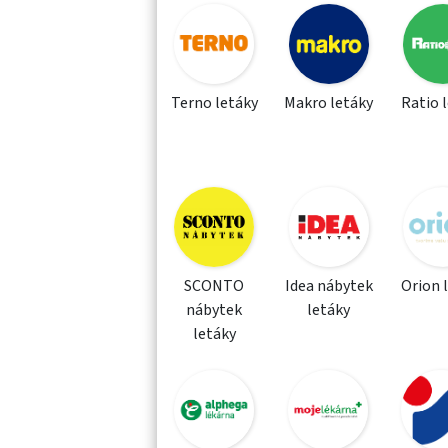
Terno letáky
Makro letáky
Ratio 
SCONTO
Idea nábytek
Orion 
nábytek
letáky
letáky