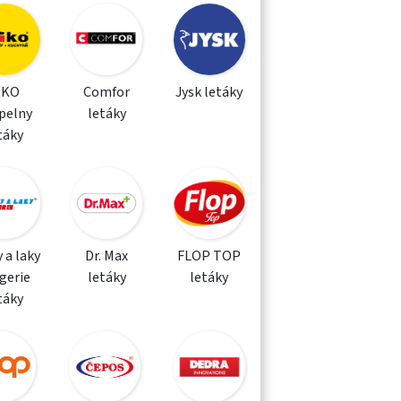
IKO
Comfor
Jysk letáky
pelny
letáky
táky
 a laky
Dr. Max
FLOP TOP
gerie
letáky
letáky
táky