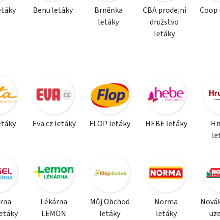
etáky
Benu letáky
Brněnka
CBA prodejní
Coop 
letáky
družstvo
letáky
etáky
Eva.cz letáky
FLOP letáky
HEBE letáky
Hr
le
rna
Lékárna
Můj Obchod
Norma
Nová
etáky
LEMON
letáky
letáky
uz