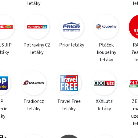
letáky
le
S JIP
Potraviny CZ
Prior letáky
Ptáček
R
etáky
letáky
koupelny
řez
letáky
l
OP
Tradior.cz
Travel Free
XXXLutz
ZE
erie
letáky
letáky
letáky
m
áky
uz
le