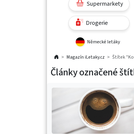
Supermarkety
Drogerie
Německé letáky
Magazín iLetaky.cz
Štítek "Ko
Články označené ští