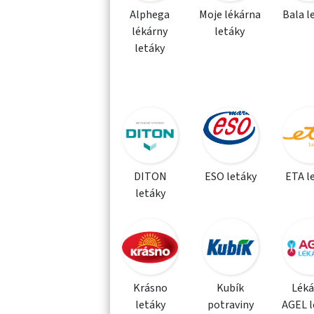
Alphega
Moje lékárna
Bala l
lékárny
letáky
letáky
DITON
ESO letáky
ETA l
letáky
Krásno
Kubík
Léká
letáky
potraviny
AGEL l