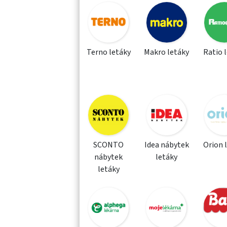
Terno letáky
Makro letáky
Ratio 
SCONTO
Idea nábytek
Orion 
nábytek
letáky
letáky