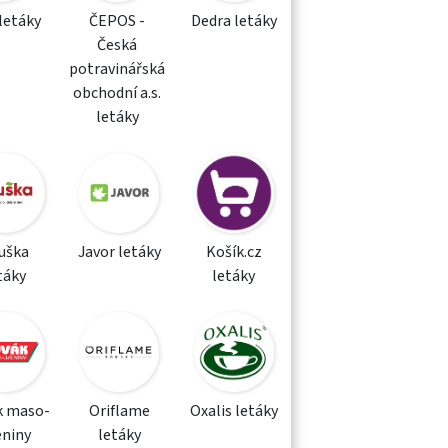
letáky
ČEPOS -
Dedra letáky
Česká
potravinářská
obchodní a.s.
letáky
uška
Javor letáky
Košík.cz
táky
letáky
k maso-
Oriflame
Oxalis letáky
eniny
letáky