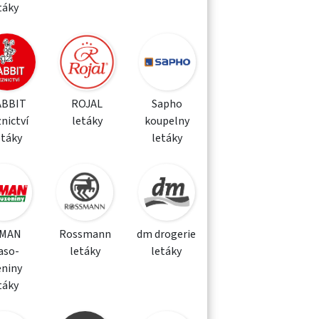
táky
ABBIT
ROJAL
Sapho
nictví
letáky
koupelny
etáky
letáky
MAN
Rossmann
dm drogerie
aso-
letáky
letáky
eniny
táky