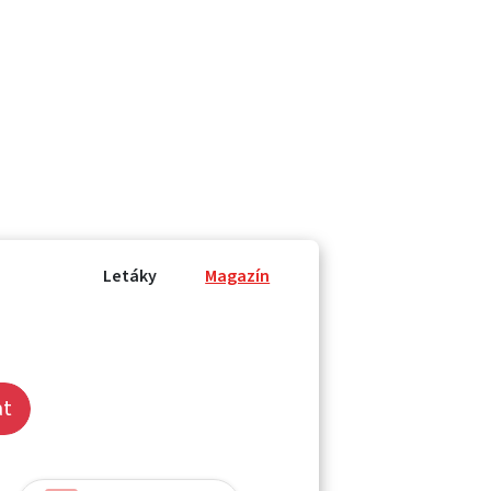
Letáky
Magazín
at