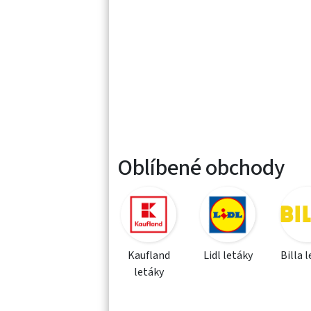
Oblíbené obchody
Kaufland
Lidl letáky
Billa 
letáky