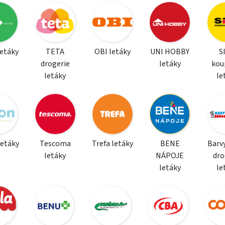
letáky
TETA
OBI letáky
UNI HOBBY
S
drogerie
letáky
kou
letáky
le
letáky
Tescoma
Trefa letáky
BENE
Barvy
letáky
NÁPOJE
dro
letáky
le