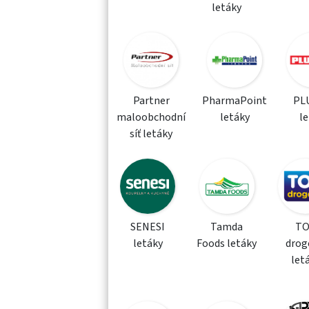
letáky
Partner
PharmaPoint
PLU
maloobchodní
letáky
l
síť letáky
SENESI
Tamda
T
letáky
Foods letáky
drog
let