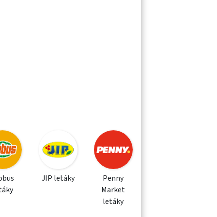
obus
JIP letáky
Penny
táky
Market
letáky