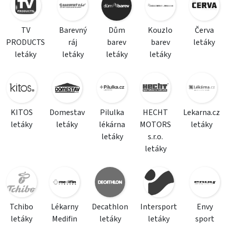
TV
Barevný
Dům
Kouzlo
Červa
PRODUCTS
ráj
barev
barev
letáky
letáky
letáky
letáky
letáky
KITOS
Domestav
Pilulka
HECHT
Lekarna.cz
letáky
letáky
lékárna
MOTORS
letáky
letáky
s.r.o.
letáky
Tchibo
Lékarny
Decathlon
Intersport
Envy
letáky
Medifin
letáky
letáky
sport