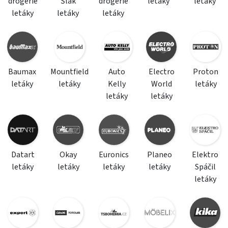
drogerie
Šlak
drogerie
letáky
letáky
letáky
letáky
letáky
Baumax
Mountfield
Auto
Electro
Proton
letáky
letáky
Kelly
World
letáky
letáky
letáky
Datart
Okay
Euronics
Planeo
Elektro
letáky
letáky
letáky
letáky
Spáčil
letáky