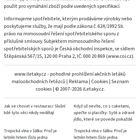
použit pro vymáhání zboží podle uvedených specifikací.
Informujeme spotřebitele, kterým prodáváme výrobky nebo
poskytujeme služby, že mají podle zákona č. 624/1992 Sb.
právo na mimosoudní řešení spotřebitelského sporu z
příslušné smlouvy. Subjektem mimosoudního řešení
spotřebitelských sporů je Česká obchodní inspekce, se sídlem
Štěpánská 567/15, 120 00 Praha 2, IČ: 000 20 869 (
www.coi.cz
).
www.iletaky.cz - pohodlné prohlížení akčních letáků
maloobchodních řetězců
|
Reklama
|
Cookies
|
Seznam
cookies
|
© 2007-2026 iLetaky.cz.
Jak se chovat v restauraci: Slušní
Když už nevíte, co s cuketami,
lidé tyto věci nikdy nedělají
upečte si placičky: Syté a zdravé
jídlo, které se povede pokaždé
Tropická vlna v šálku: Proč je
Tropická vlna v šálku: Proč je
letním hitem číslo jedna
letním hitem číslo jedna