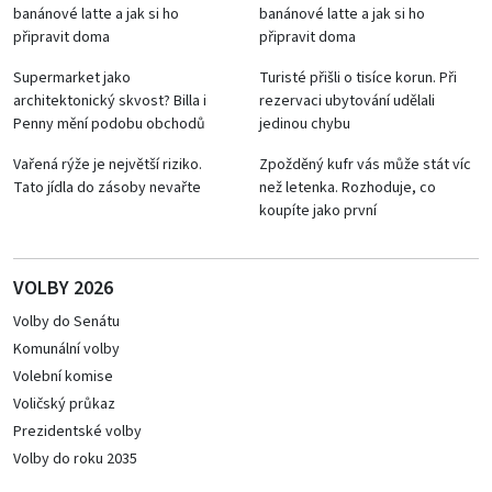
banánové latte a jak si ho
banánové latte a jak si ho
připravit doma
připravit doma
Supermarket jako
Turisté přišli o tisíce korun. Při
architektonický skvost? Billa i
rezervaci ubytování udělali
Penny mění podobu obchodů
jedinou chybu
Vařená rýže je největší riziko.
Zpožděný kufr vás může stát víc
Tato jídla do zásoby nevařte
než letenka. Rozhoduje, co
koupíte jako první
VOLBY 2026
Volby do Senátu
Komunální volby
Volební komise
Voličský průkaz
Prezidentské volby
Volby do roku 2035