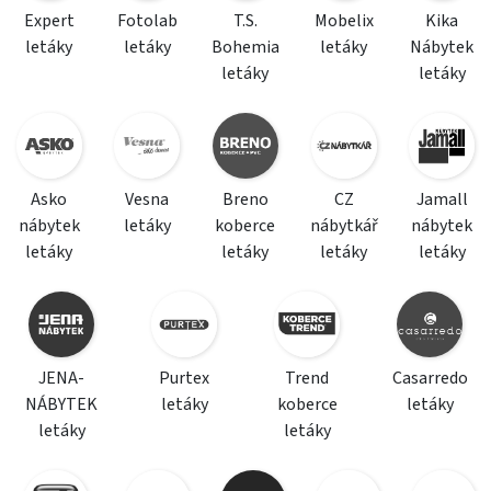
Expert
Fotolab
T.S.
Mobelix
Kika
letáky
letáky
Bohemia
letáky
Nábytek
letáky
letáky
Asko
Vesna
Breno
CZ
Jamall
nábytek
letáky
koberce
nábytkář
nábytek
letáky
letáky
letáky
letáky
JENA-
Purtex
Trend
Casarredo
NÁBYTEK
letáky
koberce
letáky
letáky
letáky