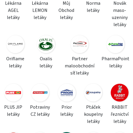
Lékárna
Lékárna
Můj
Norma
Novák
AGEL
LEMON
Obchod
letáky
maso-
letáky
letáky
letáky
uzeniny
letáky
Oriflame
Oxalis
Partner
PharmaPoint
letáky
letáky
maloobchodní
letáky
síť letáky
PLUS JIP
Potraviny
Prior
Ptáček
RABBIT
letáky
CZ letáky
letáky
koupelny
řeznictví
letáky
letáky