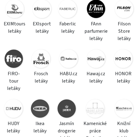
EXIMtours
EXIsport
Faberlic
FAnn
Filson
letáky
letáky
letáky
parfumerie
Store
letáky
letáky
FIRO-
Frosch
HABU.cz
Hawaj.cz
HONOR
tour
letáky
letáky
letáky
letáky
letáky
HUDY
Ikea
Jasmín
Kamenické
Knižní
letáky
letáky
drogerie
práce
klub