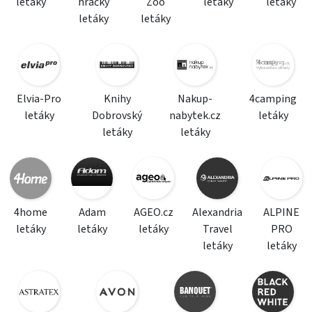
letáky
hračky
Zoo
letáky
letáky
letáky
letáky
Elvia-Pro
Knihy
Nakup-
4camping
letáky
Dobrovský
nabytek.cz
letáky
letáky
letáky
4home
Adam
AGEO.cz
Alexandria
ALPINE
letáky
letáky
letáky
Travel
PRO
letáky
letáky