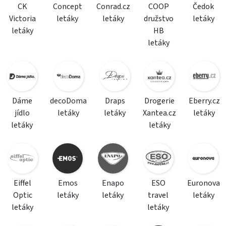
CK
Concept
Conrad.cz
COOP
Čedok
Victoria
letáky
letáky
družstvo
letáky
letáky
HB
letáky
Dáme
decoDoma
Draps
Drogerie
Eberry.cz
jídlo
letáky
letáky
Xantea.cz
letáky
letáky
letáky
Eiffel
Emos
Enapo
ESO
Euronova
Optic
letáky
letáky
travel
letáky
letáky
letáky