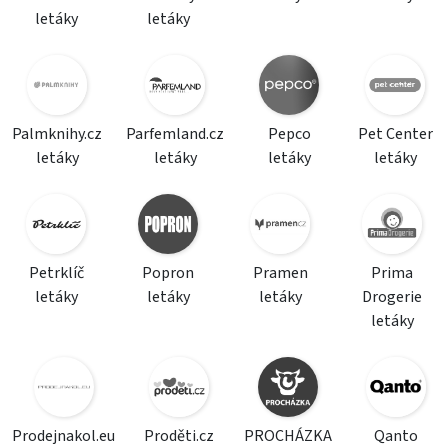
letáky
letáky
Palmknihy.cz
Parfemland.cz
Pepco
Pet Center
letáky
letáky
letáky
letáky
Petrklíč
Popron
Pramen
Prima
letáky
letáky
letáky
Drogerie
letáky
Prodejnakol.eu
Proděti.cz
PROCHÁZKA
Qanto