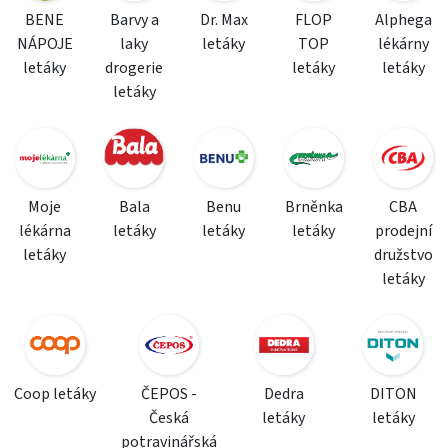
BENE
Barvy a
Dr. Max
FLOP
Alphega
NÁPOJE
laky
letáky
TOP
lékárny
letáky
drogerie
letáky
letáky
letáky
Moje
Bala
Benu
Brněnka
CBA
lékárna
letáky
letáky
letáky
prodejní
letáky
družstvo
letáky
Coop letáky
ČEPOS -
Dedra
DITON
Česká
letáky
letáky
potravinářská