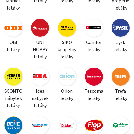
Market
letáky
letáky
letáky
drogerie
letáky
letáky
OBI
UNI
SIKO
Comfor
Jysk
letáky
HOBBY
koupelny
letáky
letáky
letáky
letáky
SCONTO
Idea
Orion
Tescoma
Trefa
nábytek
nábytek
letáky
letáky
letáky
letáky
letáky