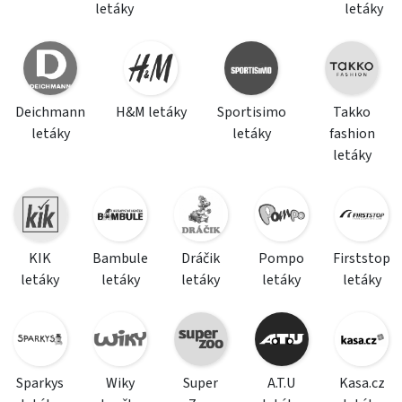
letáky
letáky
Deichmann
H&M letáky
Sportisimo
Takko
letáky
letáky
fashion
letáky
KIK
Bambule
Dráčik
Pompo
Firststop
letáky
letáky
letáky
letáky
letáky
Sparkys
Wiky
Super
A.T.U
Kasa.cz