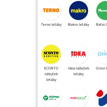
Terno letáky
Makro letáky
Ratio 
SCONTO
Idea nábytek
Orion 
nábytek
letáky
letáky