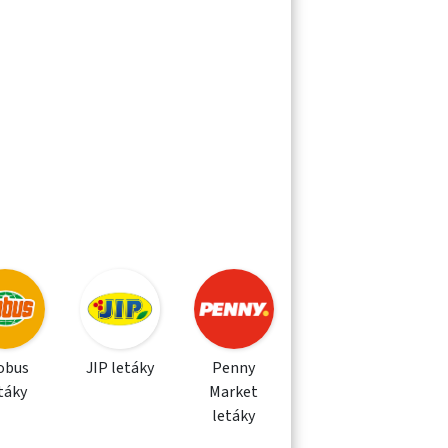
obus
JIP letáky
Penny
táky
Market
letáky