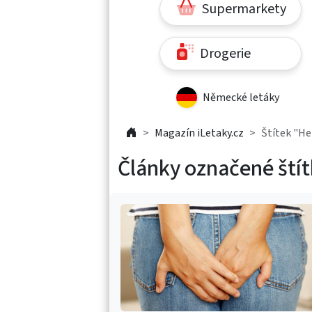
Supermarkety
Drogerie
Německé letáky
Magazín iLetaky.cz
Štítek "H
Články označené št