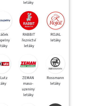
letáky
táček
RABBIT
ROJAL
upelny
řeznictví
letáky
etáky
letáky
XLutz
ZEMAN
Rossmann
táky
maso-
letáky
uzeniny
letáky