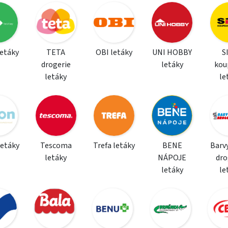
letáky
TETA
OBI letáky
UNI HOBBY
S
drogerie
letáky
kou
letáky
le
letáky
Tescoma
Trefa letáky
BENE
Barvy
letáky
NÁPOJE
dro
letáky
le