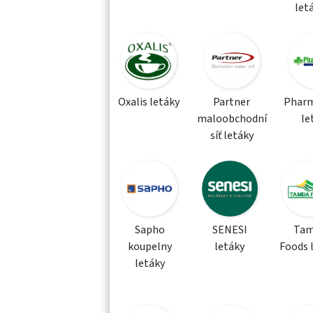
let
Oxalis letáky
Partner
Phar
maloobchodní
le
síť letáky
Sapho
SENESI
Tam
koupelny
letáky
Foods 
letáky