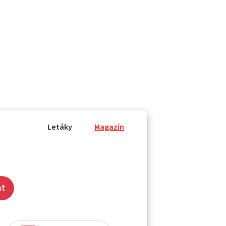
Letáky
Magazín
at