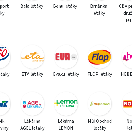
sport
Bala letáky
Benu letáky
Brněnka
CBA p
áky
letáky
dru
le
etáky
ETA letáky
Eva.cz letáky
FLOP letáky
HEBE
ík
Lékárna
Lékárna
Můj Obchod
N
viny
AGEL letáky
LEMON
letáky
le