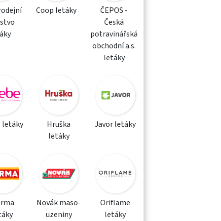
rodejní
Coop letáky
ČEPOS -
žstvo
Česká
táky
potravinářská
obchodní a.s.
letáky
 letáky
Hruška
Javor letáky
letáky
orma
Novák maso-
Oriflame
táky
uzeniny
letáky