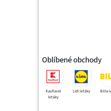
Oblíbené obchody
Kaufland
Lidl letáky
Billa 
letáky