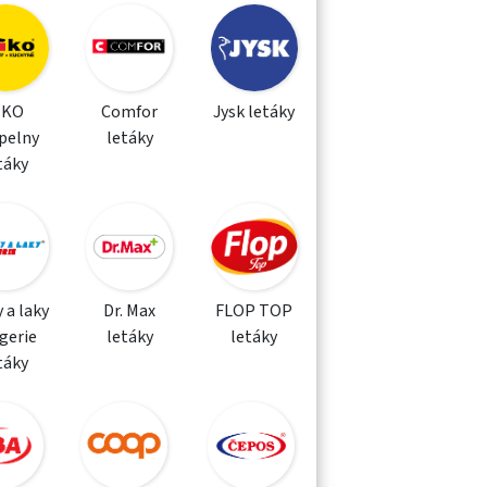
IKO
Comfor
Jysk letáky
pelny
letáky
táky
 a laky
Dr. Max
FLOP TOP
gerie
letáky
letáky
táky