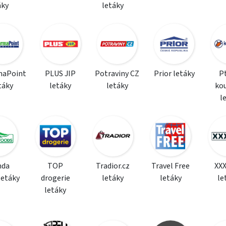
áky
letáky
maPoint
PLUS JIP
Potraviny CZ
Prior letáky
P
táky
letáky
letáky
ko
l
da
TOP
Tradior.cz
Travel Free
XX
letáky
drogerie
letáky
letáky
le
letáky