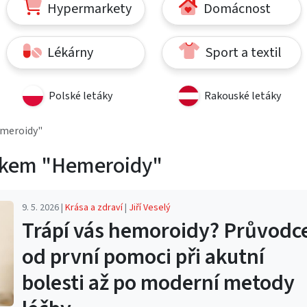
Hypermarkety
Domácnost
Lékárny
Sport a textil
Polské letáky
Rakouské letáky
emeroidy"
ítkem "Hemeroidy"
9. 5. 2026 |
Krása a zdraví
|
Jiří Veselý
Trápí vás hemoroidy? Průvodc
od první pomoci při akutní
bolesti až po moderní metody