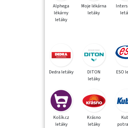
Alphega
Moje lékárna
Inter
lékárny
letáky
let
letáky
Dedra letáky
DITON
ESO l
letáky
Košík.cz
Krásno
Kub
letáky
letáky
potra