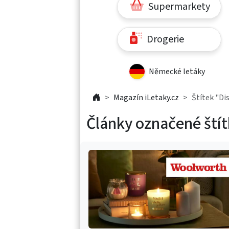
Supermarkety
Drogerie
Německé letáky
Magazín iLetaky.cz
Štítek "Di
Články označené ští