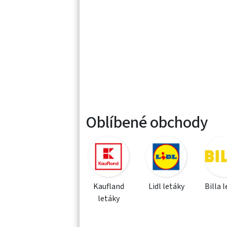
Oblíbené obchody
Kaufland
Lidl letáky
Billa 
letáky