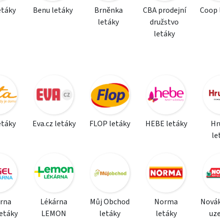
etáky
Benu letáky
Brněnka
CBA prodejní
Coop 
letáky
družstvo
letáky
etáky
Eva.cz letáky
FLOP letáky
HEBE letáky
Hr
le
rna
Lékárna
Můj Obchod
Norma
Nová
etáky
LEMON
letáky
letáky
uz