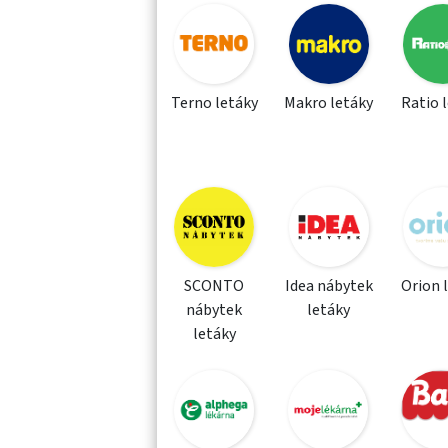
Terno letáky
Makro letáky
Ratio 
SCONTO
Idea nábytek
Orion 
nábytek
letáky
letáky