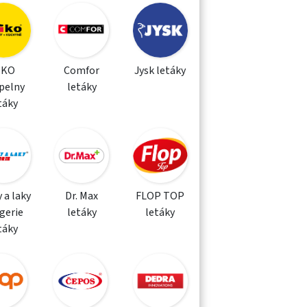
IKO
Comfor
Jysk letáky
pelny
letáky
táky
 a laky
Dr. Max
FLOP TOP
gerie
letáky
letáky
táky