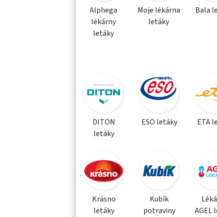
Alphega
Moje lékárna
Bala l
lékárny
letáky
letáky
DITON
ESO letáky
ETA l
letáky
Krásno
Kubík
Léká
letáky
potraviny
AGEL l