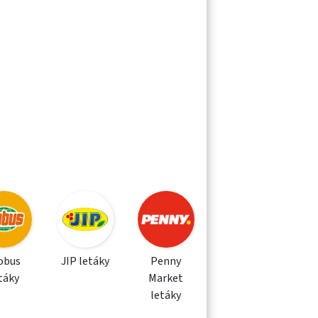
obus
JIP letáky
Penny
táky
Market
letáky