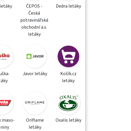
letáky
ČEPOS -
Dedra letáky
Česká
potravinářská
obchodní a.s.
letáky
uška
Javor letáky
Košík.cz
táky
letáky
k maso-
Oriflame
Oxalis letáky
eniny
letáky