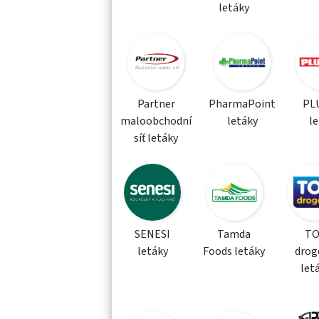
letáky
Partner
PharmaPoint
PLU
maloobchodní
letáky
l
síť letáky
SENESI
Tamda
T
letáky
Foods letáky
drog
let