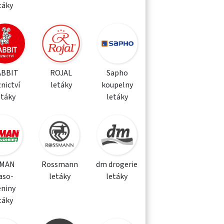
táky
ABBIT
ROJAL
Sapho
nictví
letáky
koupelny
etáky
letáky
MAN
Rossmann
dm drogerie
aso-
letáky
letáky
eniny
táky