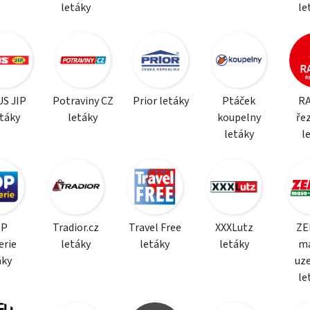
letáky
le
S JIP
Potraviny CZ
Prior letáky
Ptáček
R
etáky
letáky
koupelny
řez
letáky
l
OP
Tradior.cz
Travel Free
XXXLutz
ZE
erie
letáky
letáky
letáky
m
áky
uz
le