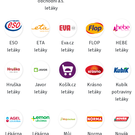
obchodní a.s.
letáky
ESO
ETA
Eva.cz
FLOP
HEBE
letáky
letáky
letáky
letáky
letáky
Hruška
Javor
Košík.cz
Krásno
Kubík
letáky
letáky
letáky
letáky
potraviny
letáky
Lékárna
Lékárna
Můj
Norma
Novák