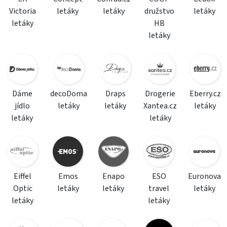
Victoria
letáky
letáky
družstvo
letáky
letáky
HB
letáky
Dáme
decoDoma
Draps
Drogerie
Eberry.cz
jídlo
letáky
letáky
Xantea.cz
letáky
letáky
letáky
Eiffel
Emos
Enapo
ESO
Euronova
Optic
letáky
letáky
travel
letáky
letáky
letáky