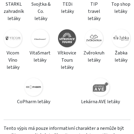
STARKL
Svojtka &
TEDi
TIP
Top shop
zahradník
Co.
letáky
travel
letáky
letáky
letáky
letáky
Vicom
VitaSmart
Vítkovice
Zvěrokruh
Žabka
Víno
letáky
Tours
letáky
letáky
letáky
letáky
CoPharm letáky
Lekárna AVE letáky
Tento výpis má pouze informativní charakter a nemůže být