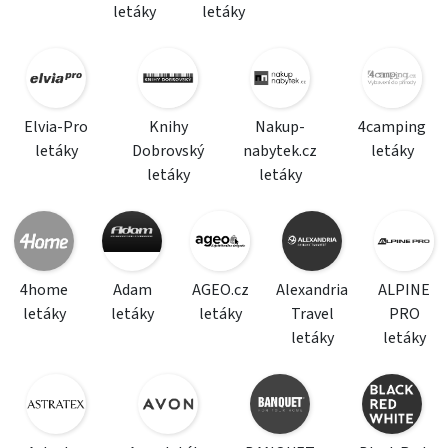
letáky
letáky
Elvia-Pro
Knihy
Nakup-
4camping
letáky
Dobrovský
nabytek.cz
letáky
letáky
letáky
4home
Adam
AGEO.cz
Alexandria
ALPINE
letáky
letáky
letáky
Travel
PRO
letáky
letáky