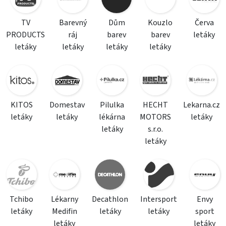
TV
Barevný
Dům
Kouzlo
Červa
PRODUCTS
ráj
barev
barev
letáky
letáky
letáky
letáky
letáky
KITOS
Domestav
Pilulka
HECHT
Lekarna.cz
letáky
letáky
lékárna
MOTORS
letáky
letáky
s.r.o.
letáky
Tchibo
Lékarny
Decathlon
Intersport
Envy
letáky
Medifin
letáky
letáky
sport
letáky
letáky