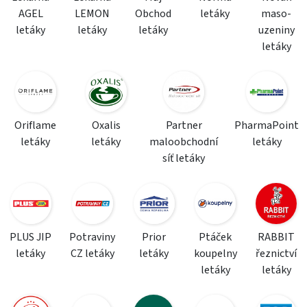
AGEL
LEMON
Obchod
letáky
maso-
letáky
letáky
letáky
uzeniny
letáky
Oriflame
Oxalis
Partner
PharmaPoint
letáky
letáky
maloobchodní
letáky
síť letáky
PLUS JIP
Potraviny
Prior
Ptáček
RABBIT
letáky
CZ letáky
letáky
koupelny
řeznictví
letáky
letáky