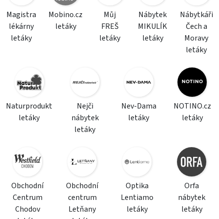
Magistra
Mobino.cz
Můj
Nábytek
Nábytkáři
lékárny
letáky
FREŠ
MIKULÍK
Čech a
letáky
letáky
letáky
Moravy
letáky
Naturprodukt
Nejči
Nev-Dama
NOTINO.cz
letáky
nábytek
letáky
letáky
letáky
Obchodní
Obchodní
Optika
Orfa
Centrum
centrum
Lentiamo
nábytek
Chodov
Letňany
letáky
letáky