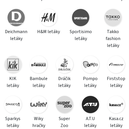
Deichmann
H&M letáky
Sportisimo
Takko
letáky
letáky
fashion
letáky
KIK
Bambule
Dráčik
Pompo
Firststop
letáky
letáky
letáky
letáky
letáky
Sparkys
Wiky
Super
A.T.U
Kasa.cz
letáky
hračky
Zoo
letáky
letáky