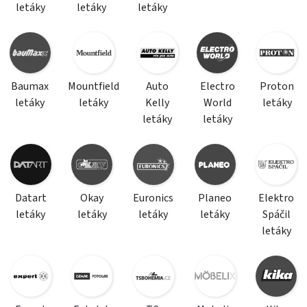
letáky
letáky
letáky
Baumax
Mountfield
Auto
Electro
Proton
letáky
letáky
Kelly
World
letáky
letáky
letáky
Datart
Okay
Euronics
Planeo
Elektro
letáky
letáky
letáky
letáky
Spáčil
letáky