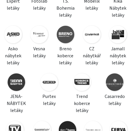
Expert
Fotolab
T.S.
Mobelix
Kika
letáky
letáky
Bohemia
letáky
Nábytek
letáky
letáky
Asko
Vesna
Breno
CZ
Jamall
nábytek
letáky
koberce
nábytkář
nábytek
letáky
letáky
letáky
letáky
JENA-
Purtex
Trend
Casarredo
NÁBYTEK
letáky
koberce
letáky
letáky
letáky