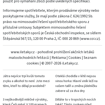
použit pro vymáhání zboží podle uvedených specifikací.
Informujeme spotřebitele, kterým prodáváme výrobky nebo
poskytujeme služby, že mají podle zákona č. 624/1992 Sb.
právo na mimosoudní řešení spotřebitelského sporu z
příslušné smlouvy. Subjektem mimosoudního řešení
spotřebitelských sporů je Česká obchodní inspekce, se sídlem
Štěpánská 567/15, 120 00 Praha 2, IČ: 000 20 869 (
www.coi.cz
).
www.iletaky.cz - pohodlné prohlížení akčních letáků
maloobchodních řetězců
|
Reklama
|
Cookies
|
Seznam
cookies
|
© 2007-2026 iLetaky.cz.
Játra nejvíce trpí kvůli tomuto
Oteklá chodidla v létě nejsou
zvyku a alkohol to není: Jste mezi
vinou horka: Hlavní viník leží na
těmi, kteří to dělají pravidelně?
vašem talíři a změna jídelníčku
zabere už za dva dny
3 nejškodlivější mléčné výrobky,
Děláte to v tropických nocích
které Češi milují: V 100 gramech
také? Tímto zvykem před