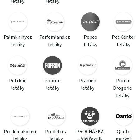
letáky
letáky
Palmknihy.cz
Parfemland.cz
Pepco
Pet Center
letáky
letáky
letáky
letáky
Petrklíč
Popron
Pramen
Prima
letáky
letáky
letáky
Drogerie
letáky
Prodejnakol.eu
Proděti.cz
PROCHÁZKA
Qanto
letáky
letáky
– Váš řezník
market