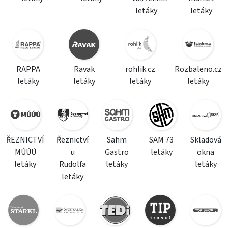
letáky
letáky
RAPPA
Ravak
rohlik.cz
Rozbaleno.cz
letáky
letáky
letáky
letáky
ŘEZNICTVÍ
Řeznictví
Sahm
SAM 73
Skladová
MÚÚÚ
u
Gastro
letáky
okna
letáky
Rudolfa
letáky
letáky
letáky