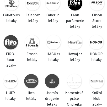
EXIMtours
EXIsport
Faberlic
FAnn
Filson
letáky
letáky
letáky
parfumerie
Store
letáky
letáky
FIRO-
Frosch
HABU.cz
Hawaj.cz
HONOR
tour
letáky
letáky
letáky
letáky
letáky
HUDY
Ikea
Jasmín
Kamenické
Knižní
letáky
letáky
drogerie
práce
klub
letáky
Ondrejka
letáky