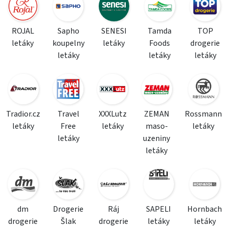
ROJAL
Sapho
SENESI
Tamda
TOP
letáky
koupelny
letáky
Foods
drogerie
letáky
letáky
letáky
Tradior.cz
Travel
XXXLutz
ZEMAN
Rossmann
letáky
Free
letáky
maso-
letáky
letáky
uzeniny
letáky
dm
Drogerie
Ráj
SAPELI
Hornbach
drogerie
Šlak
drogerie
letáky
letáky