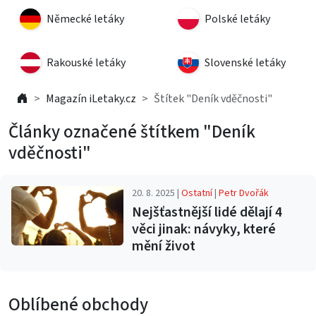
Německé letáky
Polské letáky
Rakouské letáky
Slovenské letáky
Magazín iLetaky.cz
Štítek "Deník vděčnosti"
Články označené štítkem "Deník
vděčnosti"
20. 8. 2025 |
Ostatní
|
Petr Dvořák
Nejšťastnější lidé dělají 4
věci jinak: návyky, které
mění život
Oblíbené obchody