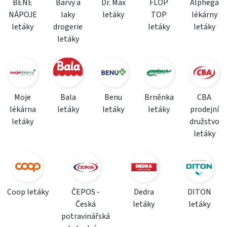
BENE
Barvy a
Dr. Max
FLOP
Alphega
NÁPOJE
laky
letáky
TOP
lékárny
letáky
drogerie
letáky
letáky
letáky
Moje
Bala
Benu
Brněnka
CBA
lékárna
letáky
letáky
letáky
prodejní
letáky
družstvo
letáky
Coop letáky
ČEPOS -
Dedra
DITON
Česká
letáky
letáky
potravinářská