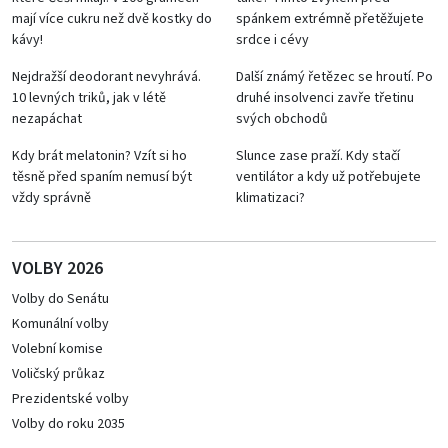
mají více cukru než dvě kostky do
spánkem extrémně přetěžujete
kávy!
srdce i cévy
Nejdražší deodorant nevyhrává.
Další známý řetězec se hroutí. Po
10 levných triků, jak v létě
druhé insolvenci zavře třetinu
nezapáchat
svých obchodů
Kdy brát melatonin? Vzít si ho
Slunce zase praží. Kdy stačí
těsně před spaním nemusí být
ventilátor a kdy už potřebujete
vždy správně
klimatizaci?
VOLBY 2026
Volby do Senátu
Komunální volby
Volební komise
Voličský průkaz
Prezidentské volby
Volby do roku 2035