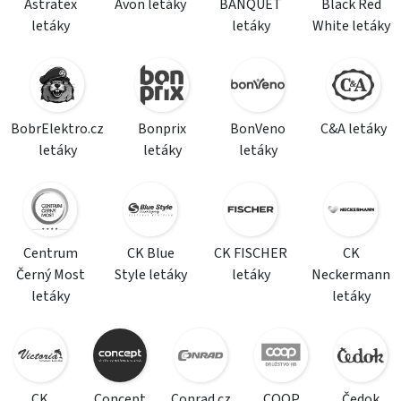
Astratex
Avon letáky
BANQUET
Black Red
letáky
letáky
White letáky
BobrElektro.cz
Bonprix
BonVeno
C&A letáky
letáky
letáky
letáky
Centrum
CK Blue
CK FISCHER
CK
Černý Most
Style letáky
letáky
Neckermann
letáky
letáky
CK
Concept
Conrad.cz
COOP
Čedok