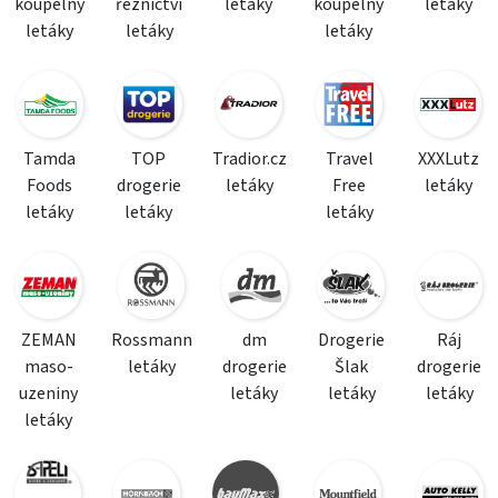
koupelny
řeznictví
letáky
koupelny
letáky
letáky
letáky
letáky
Tamda
TOP
Tradior.cz
Travel
XXXLutz
Foods
drogerie
letáky
Free
letáky
letáky
letáky
letáky
ZEMAN
Rossmann
dm
Drogerie
Ráj
maso-
letáky
drogerie
Šlak
drogerie
uzeniny
letáky
letáky
letáky
letáky