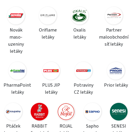
Novák
Oriflame
Oxalis
Partner
maso-
letáky
letáky
maloobchodní
uzeniny
síť letáky
letáky
PharmaPoint
PLUS JIP
Potraviny
Prior letáky
letáky
letáky
CZ letáky
Ptáček
RABBIT
ROJAL
Sapho
SENESI