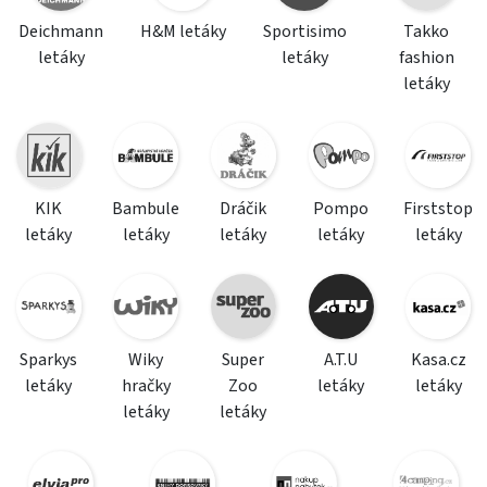
Deichmann
H&M letáky
Sportisimo
Takko
letáky
letáky
fashion
letáky
KIK
Bambule
Dráčik
Pompo
Firststop
letáky
letáky
letáky
letáky
letáky
Sparkys
Wiky
Super
A.T.U
Kasa.cz
letáky
hračky
Zoo
letáky
letáky
letáky
letáky