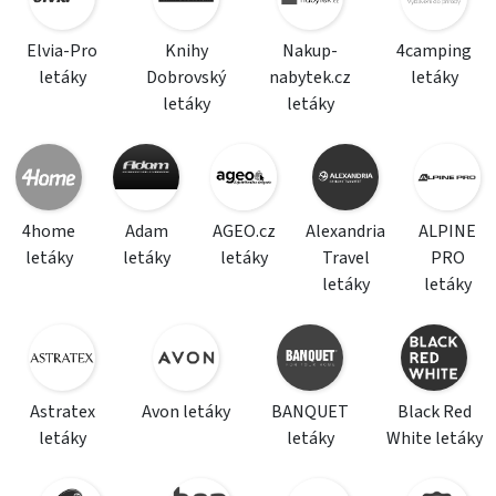
Elvia-Pro
Knihy
Nakup-
4camping
letáky
Dobrovský
nabytek.cz
letáky
letáky
letáky
4home
Adam
AGEO.cz
Alexandria
ALPINE
letáky
letáky
letáky
Travel
PRO
letáky
letáky
Astratex
Avon letáky
BANQUET
Black Red
letáky
letáky
White letáky