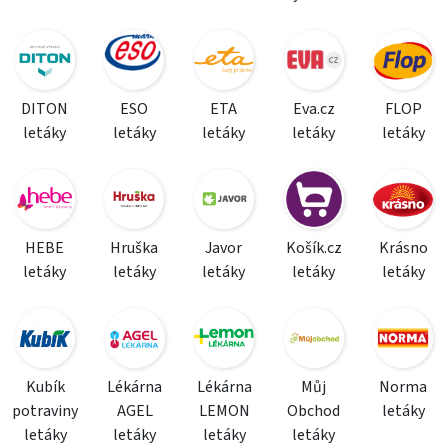
DITON
ESO
ETA
Eva.cz
FLOP
letáky
letáky
letáky
letáky
letáky
HEBE
Hruška
Javor
Košík.cz
Krásno
letáky
letáky
letáky
letáky
letáky
Kubík
Lékárna
Lékárna
Můj
Norma
potraviny
AGEL
LEMON
Obchod
letáky
letáky
letáky
letáky
letáky