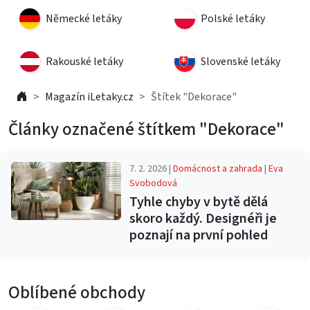
Německé letáky
Polské letáky
Rakouské letáky
Slovenské letáky
Magazín iLetaky.cz
Štítek "Dekorace"
Články označené štítkem "Dekorace"
7. 2. 2026 |
Domácnost a zahrada
|
Eva
Svobodová
Tyhle chyby v bytě dělá
skoro každý. Designéři je
poznají na první pohled
Oblíbené obchody