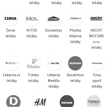
letáky
letáky
letáky
letáky
Červa
KITOS
Domestav
Pilulka
HECHT
letáky
letáky
letáky
lékárna
MOTORS
letáky
s.r.o.
letáky
Lekarna.cz
Tchibo
Lékarny
Decathlon
Envy
letáky
letáky
Medifin
letáky
sport
letáky
letáky