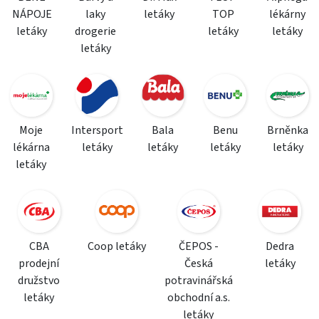
NÁPOJE
laky
letáky
TOP
lékárny
letáky
drogerie
letáky
letáky
letáky
Moje
Intersport
Bala
Benu
Brněnka
lékárna
letáky
letáky
letáky
letáky
letáky
CBA
Coop letáky
ČEPOS -
Dedra
prodejní
Česká
letáky
družstvo
potravinářská
letáky
obchodní a.s.
letáky