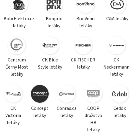
BobrElektro.cz
Bonprix
BonVeno
C&A letáky
letáky
letáky
letáky
Centrum
CK Blue
CK FISCHER
CK
Černý Most
Style letáky
letáky
Neckermann
letáky
letáky
CK
Concept
Conrad.cz
COOP
Čedok
Victoria
letáky
letáky
družstvo
letáky
letáky
HB
letáky