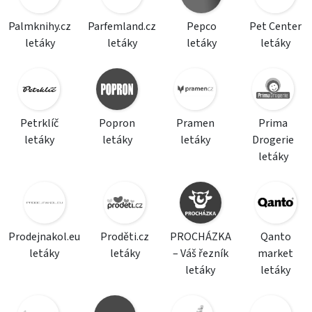
Palmknihy.cz
Parfemland.cz
Pepco
Pet Center
letáky
letáky
letáky
letáky
Petrklíč
Popron
Pramen
Prima
letáky
letáky
letáky
Drogerie
letáky
Prodejnakol.eu
Proděti.cz
PROCHÁZKA
Qanto
letáky
letáky
– Váš řezník
market
letáky
letáky