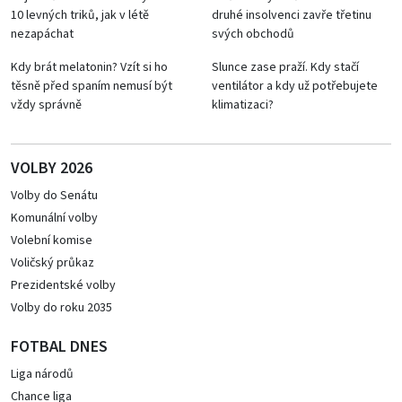
10 levných triků, jak v létě
druhé insolvenci zavře třetinu
nezapáchat
svých obchodů
Kdy brát melatonin? Vzít si ho
Slunce zase praží. Kdy stačí
těsně před spaním nemusí být
ventilátor a kdy už potřebujete
vždy správně
klimatizaci?
VOLBY 2026
Volby do Senátu
Komunální volby
Volební komise
Voličský průkaz
Prezidentské volby
Volby do roku 2035
FOTBAL DNES
Liga národů
Chance liga