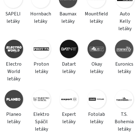
SAPELI
Hornbach
Baumax
Mountfield
Auto
letáky
letáky
letáky
letáky
Kelly
letáky
Electro
Proton
Datart
Okay
Euronics
World
letáky
letáky
letáky
letáky
letáky
Planeo
Elektro
Expert
Fotolab
T.S.
letáky
Spáčil
letáky
letáky
Bohemia
letáky
letáky