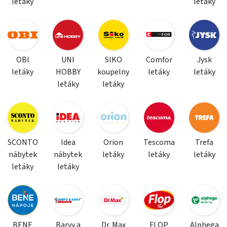
letáky
letáky
OBI
UNI
SIKO
Comfor
Jysk
letáky
HOBBY
koupelny
letáky
letáky
letáky
letáky
SCONTO
Idea
Orion
Tescoma
Trefa
nábytek
nábytek
letáky
letáky
letáky
letáky
letáky
BENE
Barvy a
Dr. Max
FLOP
Alphega