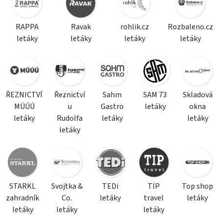
RAPPA
Ravak
rohlik.cz
Rozbaleno.cz
letáky
letáky
letáky
letáky
ŘEZNICTVÍ
Řeznictví
Sahm
SAM 73
Skladová
MÚÚÚ
u
Gastro
letáky
okna
letáky
Rudolfa
letáky
letáky
letáky
STARKL
Svojtka &
TEDi
TIP
Top shop
zahradník
Co.
letáky
travel
letáky
letáky
letáky
letáky