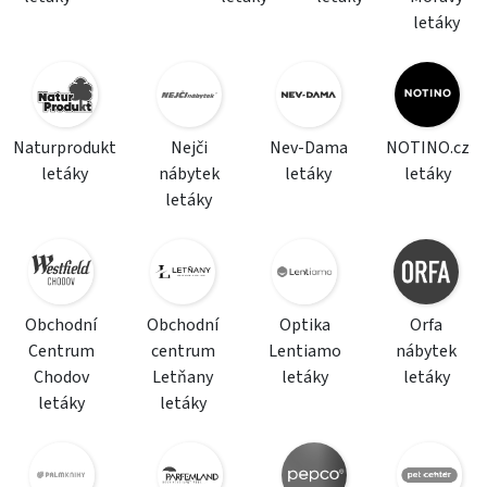
letáky
Naturprodukt
Nejči
Nev-Dama
NOTINO.cz
letáky
nábytek
letáky
letáky
letáky
Obchodní
Obchodní
Optika
Orfa
Centrum
centrum
Lentiamo
nábytek
Chodov
Letňany
letáky
letáky
letáky
letáky