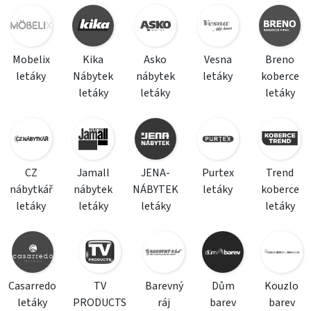
Mobelix
Kika
Asko
Vesna
Breno
letáky
Nábytek
nábytek
letáky
koberce
letáky
letáky
letáky
CZ
Jamall
JENA-
Purtex
Trend
nábytkář
nábytek
NÁBYTEK
letáky
koberce
letáky
letáky
letáky
letáky
Casarredo
TV
Barevný
Dům
Kouzlo
letáky
PRODUCTS
ráj
barev
barev