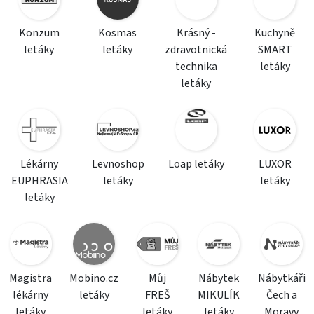
Konzum
Kosmas
Krásný -
Kuchyně
letáky
letáky
zdravotnická
SMART
technika
letáky
letáky
Lékárny
Levnoshop
Loap letáky
LUXOR
EUPHRASIA
letáky
letáky
letáky
Magistra
Mobino.cz
Můj
Nábytek
Nábytkáři
lékárny
letáky
FREŠ
MIKULÍK
Čech a
letáky
letáky
letáky
Moravy