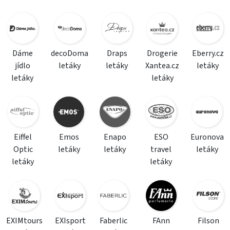
Dáme
decoDoma
Draps
Drogerie
Eberry.cz
jídlo
letáky
letáky
Xantea.cz
letáky
letáky
letáky
Eiffel
Emos
Enapo
ESO
Euronova
Optic
letáky
letáky
travel
letáky
letáky
letáky
EXIMtours
EXIsport
Faberlic
FAnn
Filson