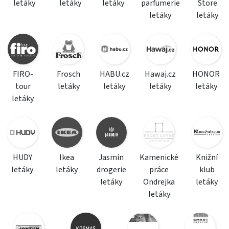
letáky
letáky
letáky
parfumerie
Store
letáky
letáky
FIRO-
Frosch
HABU.cz
Hawaj.cz
HONOR
tour
letáky
letáky
letáky
letáky
letáky
HUDY
Ikea
Jasmín
Kamenické
Knižní
letáky
letáky
drogerie
práce
klub
letáky
Ondrejka
letáky
letáky