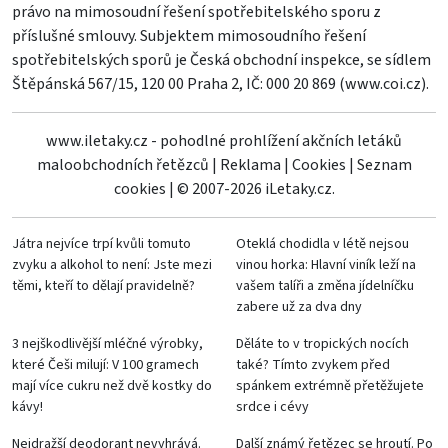
právo na mimosoudní řešení spotřebitelského sporu z
příslušné smlouvy. Subjektem mimosoudního řešení
spotřebitelských sporů je Česká obchodní inspekce, se sídlem
Štěpánská 567/15, 120 00 Praha 2, IČ: 000 20 869 (
www.coi.cz
).
www.iletaky.cz - pohodlné prohlížení akčních letáků
maloobchodních řetězců
|
Reklama
|
Cookies
|
Seznam
cookies
|
© 2007-2026 iLetaky.cz.
Játra nejvíce trpí kvůli tomuto
Oteklá chodidla v létě nejsou
zvyku a alkohol to není: Jste mezi
vinou horka: Hlavní viník leží na
těmi, kteří to dělají pravidelně?
vašem talíři a změna jídelníčku
zabere už za dva dny
3 nejškodlivější mléčné výrobky,
Děláte to v tropických nocích
které Češi milují: V 100 gramech
také? Tímto zvykem před
mají více cukru než dvě kostky do
spánkem extrémně přetěžujete
kávy!
srdce i cévy
Nejdražší deodorant nevyhrává.
Další známý řetězec se hroutí. Po