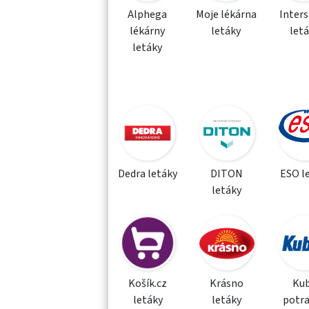
Alphega
Moje lékárna
Inter
lékárny
letáky
let
letáky
Dedra letáky
DITON
ESO l
letáky
Košík.cz
Krásno
Kub
letáky
letáky
potra