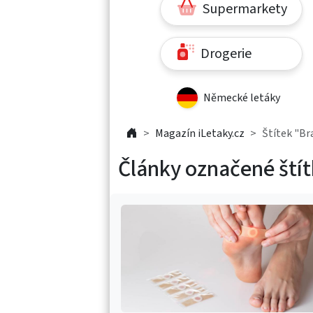
Supermarkety
Drogerie
Německé letáky
Magazín iLetaky.cz
Štítek "Br
Články označené ští