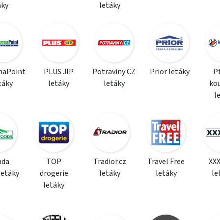
áky
letáky
maPoint
PLUS JIP
Potraviny CZ
Prior letáky
P
táky
letáky
letáky
ko
l
da
TOP
Tradior.cz
Travel Free
XX
letáky
drogerie
letáky
letáky
le
letáky