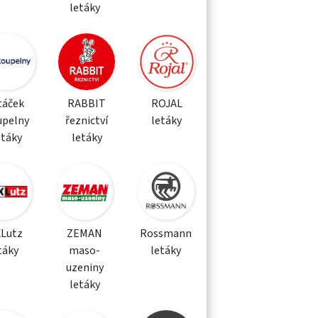
letáky
táček
RABBIT
ROJAL
upelny
řeznictví
letáky
etáky
letáky
XLutz
ZEMAN
Rossmann
táky
maso-
letáky
uzeniny
letáky