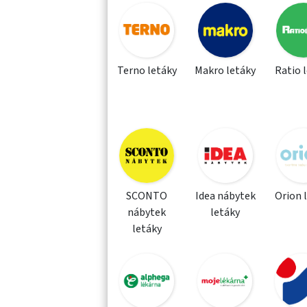
Terno letáky
Makro letáky
Ratio 
SCONTO
Idea nábytek
Orion 
nábytek
letáky
letáky