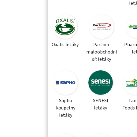
let
Oxalis letáky
Partner
Phar
maloobchodní
le
síť letáky
Sapho
SENESI
Tam
koupelny
letáky
Foods 
letáky