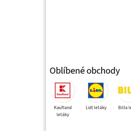
Oblíbené obchody
Kaufland
Lidl letáky
Billa 
letáky