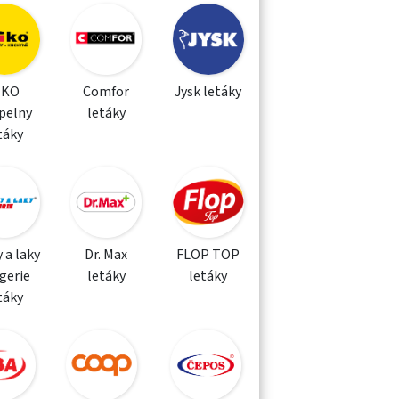
IKO
Comfor
Jysk letáky
pelny
letáky
táky
 a laky
Dr. Max
FLOP TOP
gerie
letáky
letáky
táky