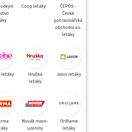
rodejní
Coop letáky
ČEPOS -
žstvo
Česká
táky
potravinářská
obchodní a.s.
letáky
 letáky
Hruška
Javor letáky
letáky
orma
Novák maso-
Oriflame
táky
uzeniny
letáky