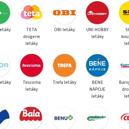
letáky
TETA
OBI letáky
UNI HOBBY
S
drogerie
letáky
kou
letáky
le
letáky
Tescoma
Trefa letáky
BENE
Barvy
letáky
NÁPOJE
dro
letáky
le