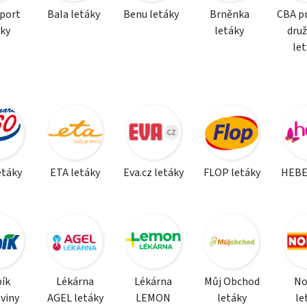
sport
Bala letáky
Benu letáky
Brněnka
CBA p
áky
letáky
dru
le
etáky
ETA letáky
Eva.cz letáky
FLOP letáky
HEBE
ík
Lékárna
Lékárna
Můj Obchod
N
viny
AGEL letáky
LEMON
letáky
le