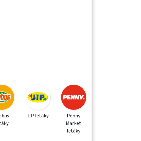
obus
JIP letáky
Penny
táky
Market
letáky