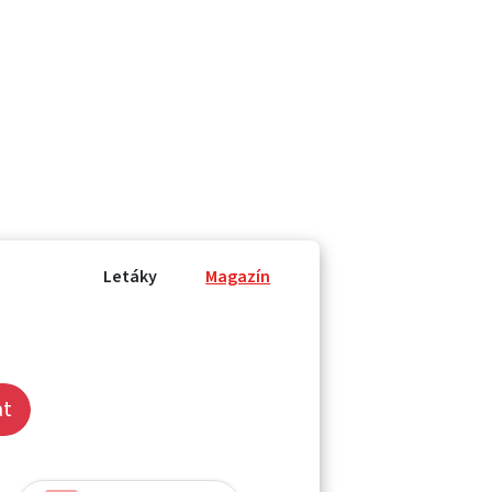
Letáky
Magazín
at