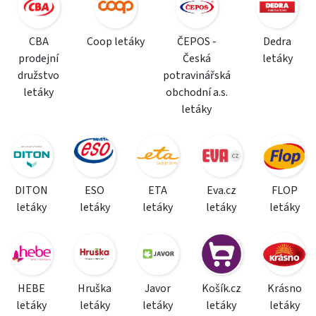
CBA
Coop letáky
ČEPOS -
Dedra
prodejní
Česká
letáky
družstvo
potravinářská
letáky
obchodní a.s.
letáky
DITON
ESO
ETA
Eva.cz
FLOP
letáky
letáky
letáky
letáky
letáky
HEBE
Hruška
Javor
Košík.cz
Krásno
letáky
letáky
letáky
letáky
letáky