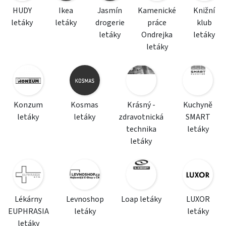
HUDY
Ikea
Jasmín
Kamenické
Knižní
letáky
letáky
drogerie
práce
klub
letáky
Ondrejka
letáky
letáky
Konzum
Kosmas
Krásný -
Kuchyně
letáky
letáky
zdravotnická
SMART
technika
letáky
letáky
Lékárny
Levnoshop
Loap letáky
LUXOR
EUPHRASIA
letáky
letáky
letáky