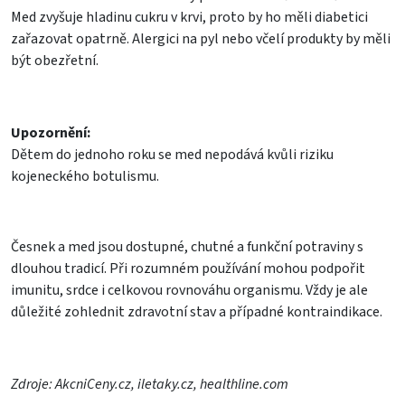
Med zvyšuje hladinu cukru v krvi, proto by ho měli diabetici
zařazovat opatrně. Alergici na pyl nebo včelí produkty by měli
být obezřetní.
Upozornění:
Dětem do jednoho roku se med nepodává kvůli riziku
kojeneckého botulismu.
Česnek a med jsou dostupné, chutné a funkční potraviny s
dlouhou tradicí. Při rozumném používání mohou podpořit
imunitu, srdce i celkovou rovnováhu organismu. Vždy je ale
důležité zohlednit zdravotní stav a případné kontraindikace.
Zdroje: AkcniCeny.cz, iletaky.cz, healthline.com