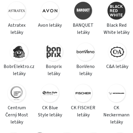
Astratex
Avon letáky
BANQUET
Black Red
letáky
letáky
White letáky
BobrElektro.cz
Bonprix
BonVeno
C&A letáky
letáky
letáky
letáky
Centrum
CK Blue
CK FISCHER
CK
Černý Most
Style letáky
letáky
Neckermann
letáky
letáky