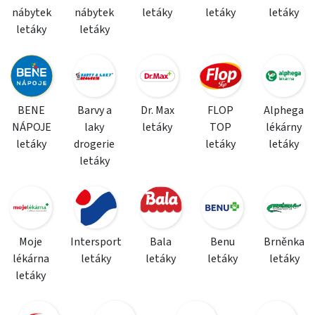
nábytek
nábytek
letáky
letáky
letáky
letáky
letáky
BENE
Barvy a
Dr. Max
FLOP
Alphega
NÁPOJE
laky
letáky
TOP
lékárny
letáky
drogerie
letáky
letáky
letáky
Moje
Intersport
Bala
Benu
Brněnka
lékárna
letáky
letáky
letáky
letáky
letáky