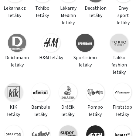
Lekarna.cz
Tchibo
Lékarny
Decathlon
Envy
letáky
letáky
Medifin
letáky
sport
letáky
letáky
Deichmann
H&M letáky
Sportisimo
Takko
letáky
letáky
fashion
letáky
KIK
Bambule
Dráčik
Pompo
Firststop
letáky
letáky
letáky
letáky
letáky