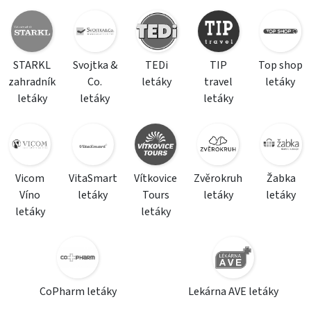
STARKL
Svojtka &
TEDi
TIP
Top shop
zahradník
Co.
letáky
travel
letáky
letáky
letáky
letáky
Vicom
VitaSmart
Vítkovice
Zvěrokruh
Žabka
Víno
letáky
Tours
letáky
letáky
letáky
letáky
CoPharm letáky
Lekárna AVE letáky