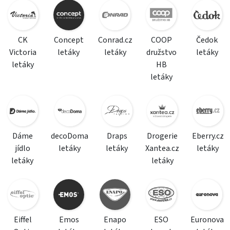
CK
Concept
Conrad.cz
COOP
Čedok
Victoria
letáky
letáky
družstvo
letáky
letáky
HB
letáky
Dáme
decoDoma
Draps
Drogerie
Eberry.cz
jídlo
letáky
letáky
Xantea.cz
letáky
letáky
letáky
Eiffel
Emos
Enapo
ESO
Euronova