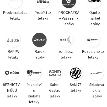
Prodejnakol.eu
Proděti.cz
PROCHÁZKA
Qanto
letáky
letáky
– Váš řezník
market
letáky
letáky
RAPPA
Ravak
rohlik.cz
Rozbaleno.cz
letáky
letáky
letáky
letáky
ŘEZNICTVÍ
Řeznictví
Sahm
SAM 73
Skladová
MÚÚÚ
u
Gastro
letáky
okna
letáky
Rudolfa
letáky
letáky
letáky