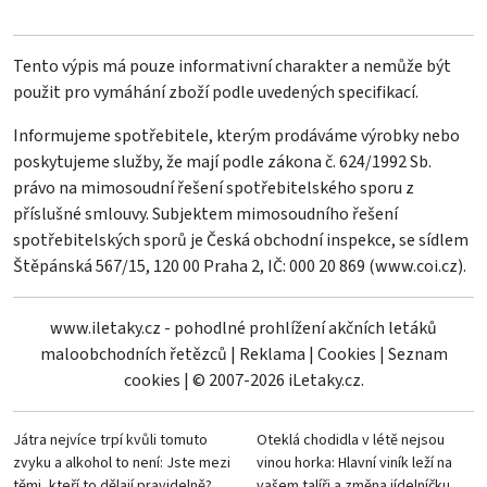
Tento výpis má pouze informativní charakter a nemůže být
použit pro vymáhání zboží podle uvedených specifikací.
Informujeme spotřebitele, kterým prodáváme výrobky nebo
poskytujeme služby, že mají podle zákona č. 624/1992 Sb.
právo na mimosoudní řešení spotřebitelského sporu z
příslušné smlouvy. Subjektem mimosoudního řešení
spotřebitelských sporů je Česká obchodní inspekce, se sídlem
Štěpánská 567/15, 120 00 Praha 2, IČ: 000 20 869 (
www.coi.cz
).
www.iletaky.cz - pohodlné prohlížení akčních letáků
maloobchodních řetězců
|
Reklama
|
Cookies
|
Seznam
cookies
|
© 2007-2026 iLetaky.cz.
Játra nejvíce trpí kvůli tomuto
Oteklá chodidla v létě nejsou
zvyku a alkohol to není: Jste mezi
vinou horka: Hlavní viník leží na
těmi, kteří to dělají pravidelně?
vašem talíři a změna jídelníčku