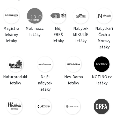
Magistra
Mobino.cz
Můj
Nábytek
Nábytkáři
lékárny
letáky
FREŠ
MIKULÍK
Čech a
letáky
letáky
letáky
Moravy
letáky
Naturprodukt
Nejči
Nev-Dama
NOTINO.cz
letáky
nábytek
letáky
letáky
letáky