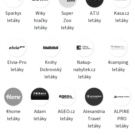
Sparkys
Wiky
Super
A.T.U
Kasa.cz
letáky
hračky
Zoo
letáky
letáky
letáky
letáky
Elvia-Pro
Knihy
Nakup-
4camping
letáky
Dobrovský
nabytek.cz
letáky
letáky
letáky
4home
Adam
AGEO.cz
Alexandria
ALPINE
letáky
letáky
letáky
Travel
PRO
letáky
letáky