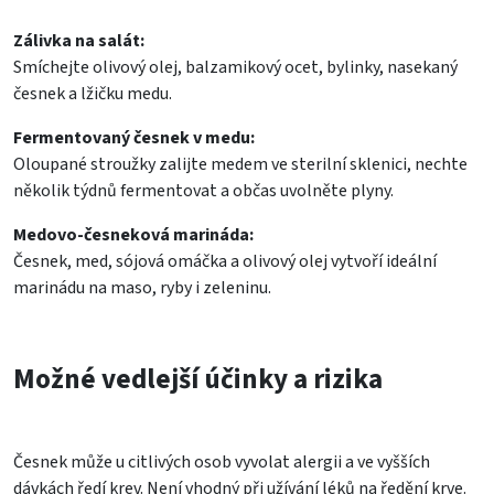
Zálivka na salát:
Smíchejte olivový olej, balzamikový ocet, bylinky, nasekaný
česnek a lžičku medu.
Fermentovaný česnek v medu:
Oloupané stroužky zalijte medem ve sterilní sklenici, nechte
několik týdnů fermentovat a občas uvolněte plyny.
Medovo-česneková marináda:
Česnek, med, sójová omáčka a olivový olej vytvoří ideální
marinádu na maso, ryby i zeleninu.
Možné vedlejší účinky a rizika
Česnek může u citlivých osob vyvolat alergii a ve vyšších
dávkách ředí krev. Není vhodný při užívání léků na ředění krve.