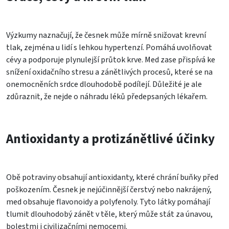
Výzkumy naznačují, že česnek může mírně snižovat krevní
tlak, zejména u lidí s lehkou hypertenzí. Pomáhá uvolňovat
cévy a podporuje plynulejší průtok krve. Med zase přispívá ke
snížení oxidačního stresu a zánětlivých procesů, které se na
onemocněních srdce dlouhodobě podílejí. Důležité je ale
zdůraznit, že nejde o náhradu léků předepsaných lékařem.
Antioxidanty a protizánětlivé účinky
Obě potraviny obsahují antioxidanty, které chrání buňky před
poškozením. Česnek je nejúčinnější čerstvý nebo nakrájený,
med obsahuje flavonoidy a polyfenoly. Tyto látky pomáhají
tlumit dlouhodobý zánět v těle, který může stát za únavou,
bolestmi i civilizačními nemocemi.