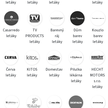
letáky
letáky
letáky
letáky
Casarredo
TV
Barevný
Dům
Kouzlo
letáky
PRODUCTS
ráj
barev
barev
letáky
letáky
letáky
letáky
Červa
KITOS
Domestav
Pilulka
HECHT
letáky
letáky
letáky
lékárna
MOTORS
letáky
s.r.o.
letáky