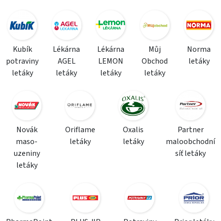
Kubík
Lékárna
Lékárna
Můj
Norma
potraviny
AGEL
LEMON
Obchod
letáky
letáky
letáky
letáky
letáky
Novák
Oriflame
Oxalis
Partner
maso-
letáky
letáky
maloobchodní
uzeniny
síť letáky
letáky