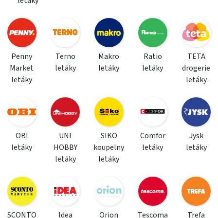
letáky
Penny
Terno
Makro
Ratio
TETA
Market
letáky
letáky
letáky
drogerie
letáky
letáky
OBI
UNI
SIKO
Comfor
Jysk
letáky
HOBBY
koupelny
letáky
letáky
letáky
letáky
SCONTO
Idea
Orion
Tescoma
Trefa