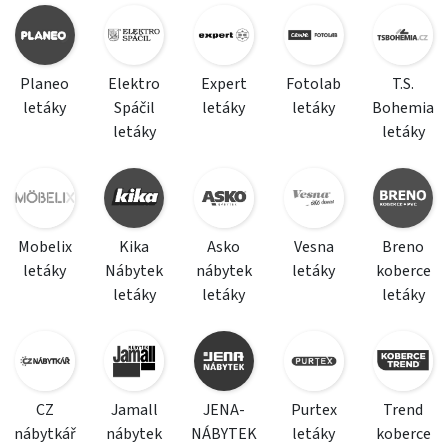
Planeo
Elektro
Expert
Fotolab
T.S.
letáky
Spáčil
letáky
letáky
Bohemia
letáky
letáky
Mobelix
Kika
Asko
Vesna
Breno
letáky
Nábytek
nábytek
letáky
koberce
letáky
letáky
letáky
CZ
Jamall
JENA-
Purtex
Trend
nábytkář
nábytek
NÁBYTEK
letáky
koberce