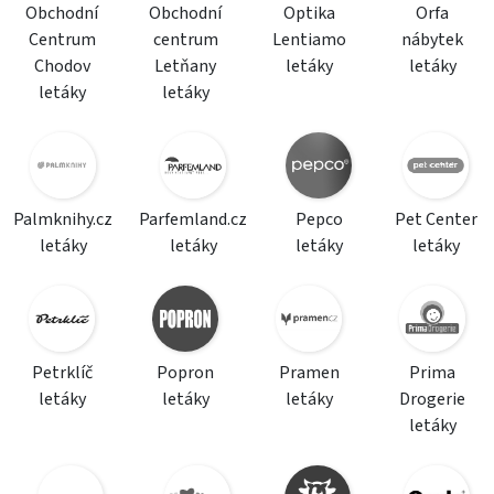
Obchodní
Obchodní
Optika
Orfa
Centrum
centrum
Lentiamo
nábytek
Chodov
Letňany
letáky
letáky
letáky
letáky
Palmknihy.cz
Parfemland.cz
Pepco
Pet Center
letáky
letáky
letáky
letáky
Petrklíč
Popron
Pramen
Prima
letáky
letáky
letáky
Drogerie
letáky