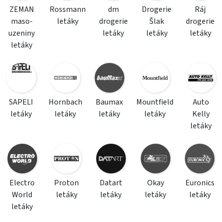
ZEMAN
Rossmann
dm
Drogerie
Ráj
maso-
letáky
drogerie
Šlak
drogerie
uzeniny
letáky
letáky
letáky
letáky
SAPELI
Hornbach
Baumax
Mountfield
Auto
letáky
letáky
letáky
letáky
Kelly
letáky
Electro
Proton
Datart
Okay
Euronics
World
letáky
letáky
letáky
letáky
letáky