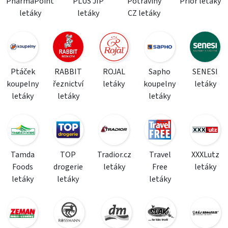
PharmaPoint
PLUS JIP
Potraviny
Prior letáky
letáky
letáky
CZ letáky
Ptáček
RABBIT
ROJAL
Sapho
SENESI
koupelny
řeznictví
letáky
koupelny
letáky
letáky
letáky
letáky
Tamda
TOP
Tradior.cz
Travel
XXXLutz
Foods
drogerie
letáky
Free
letáky
letáky
letáky
letáky