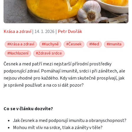
Krása a zdraví
| 14. 1. 2026 |
Petr Dvořák
#Krása a zdraví
#Kuchyně
#Česnek
#Med
#Imunita
#Nachlazení
#Zdravé srdce
Česnek a med patří mezi nejstarší přírodní prostředky
podporující zdraví. Pomáhají imunitě, srdci i při zánětech, ale
nejsou vhodné pro každého. Kdy vám skutečně prospívají, jak
je správně používat a na co si dát pozor?
Co se v článku dozvíte?
Jak česnek a med podporují imunitu a obranyschopnost?
Mohou mít vliv na srdce, tlak a záněty v těle?