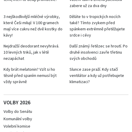
zabere už za dva dny
3 nejškodlivější mléčné výrobky,
Děláte to v tropických nocích
které Češi milují: V 100 gramech
také? Tímto zvykem před
mají více cukru než dvě kostky do
spánkem extrémně přetěžujete
kávy!
srdce i cévy
Nejdražší deodorant nevyhrává.
Další známý řetězec se hroutí. Po
10 levných triků, jak v létě
druhé insolvenci zavře třetinu
nezapáchat
svých obchodů
Kdy brát melatonin? Vzít si ho
Slunce zase praží. Kdy stačí
těsně před spaním nemusí být
ventilátor a kdy už potřebujete
vždy správně
klimatizaci?
VOLBY 2026
Volby do Senátu
Komunální volby
Volební komise