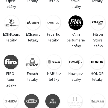
Optic
letáky
letáky
travel
letáky
letáky
letáky
EXIMtours
EXIsport
Faberlic
FAnn
Filson
letáky
letáky
letáky
parfumerie
Store
letáky
letáky
FIRO-
Frosch
HABU.cz
Hawaj.cz
HONOR
tour
letáky
letáky
letáky
letáky
letáky