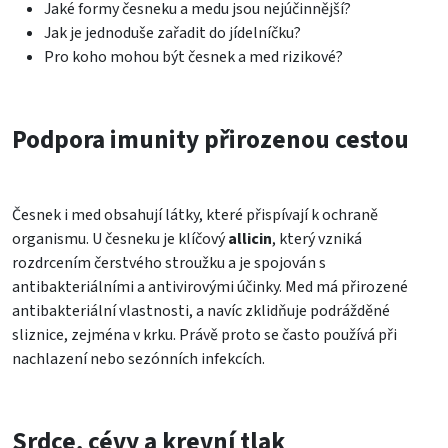
Jaké formy česneku a medu jsou nejúčinnější?
Jak je jednoduše zařadit do jídelníčku?
Pro koho mohou být česnek a med rizikové?
Podpora imunity přirozenou cestou
Česnek i med obsahují látky, které přispívají k ochraně
organismu. U česneku je klíčový
allicin
, který vzniká
rozdrcením čerstvého stroužku a je spojován s
antibakteriálními a antivirovými účinky. Med má přirozené
antibakteriální vlastnosti, a navíc zklidňuje podrážděné
sliznice, zejména v krku. Právě proto se často používá při
nachlazení nebo sezónních infekcích.
Srdce, cévy a krevní tlak