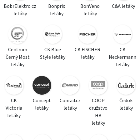
BobrElektro.cz
Bonprix
BonVeno
C&A letáky
letáky
letáky
letáky
Centrum
CK Blue
CK FISCHER
CK
Černý Most
Style letáky
letáky
Neckermann
letáky
letáky
CK
Concept
Conrad.cz
COOP
Čedok
Victoria
letáky
letáky
družstvo
letáky
letáky
HB
letáky