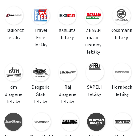
Tradior.cz
Travel
XXXLutz
ZEMAN
Rossmann
letáky
Free
letáky
maso-
letáky
letáky
uzeniny
letáky
dm
Drogerie
Ráj
SAPELI
Hornbach
drogerie
Šlak
drogerie
letáky
letáky
letáky
letáky
letáky