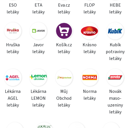
ESO
ETA
Eva.cz
FLOP
HEBE
letáky
letáky
letáky
letáky
letáky
Hruška
Javor
Košík.cz
Krásno
Kubík
letáky
letáky
letáky
letáky
potraviny
letáky
Lékárna
Lékárna
Můj
Norma
Novák
AGEL
LEMON
Obchod
letáky
maso-
letáky
letáky
letáky
uzeniny
letáky