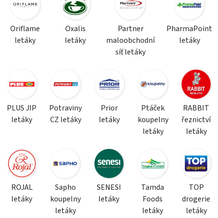
Oriflame
Oxalis
Partner
PharmaPoint
letáky
letáky
maloobchodní
letáky
síť letáky
PLUS JIP
Potraviny
Prior
Ptáček
RABBIT
letáky
CZ letáky
letáky
koupelny
řeznictví
letáky
letáky
ROJAL
Sapho
SENESI
Tamda
TOP
letáky
koupelny
letáky
Foods
drogerie
letáky
letáky
letáky