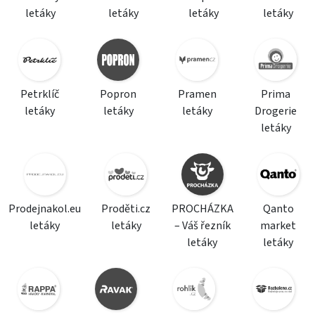
letáky
letáky
letáky
letáky
Petrklíč
Popron
Pramen
Prima
letáky
letáky
letáky
Drogerie
letáky
Prodejnakol.eu
Proděti.cz
PROCHÁZKA
Qanto
letáky
letáky
– Váš řezník
market
letáky
letáky