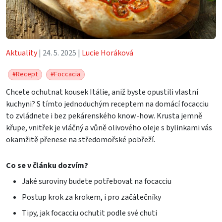
Aktuality
| 24. 5. 2025 |
Lucie Horáková
#Recept
#Foccacia
Chcete ochutnat kousek Itálie, aniž byste opustili vlastní
kuchyni? S tímto jednoduchým receptem na domácí focacciu
to zvládnete i bez pekárenského know-how. Krusta jemně
křupe, vnitřek je vláčný a vůně olivového oleje s bylinkami vás
okamžitě přenese na středomořské pobřeží.
Co se v článku dozvím?
Jaké suroviny budete potřebovat na focacciu
Postup krok za krokem, i pro začátečníky
Tipy, jak focacciu ochutit podle své chuti