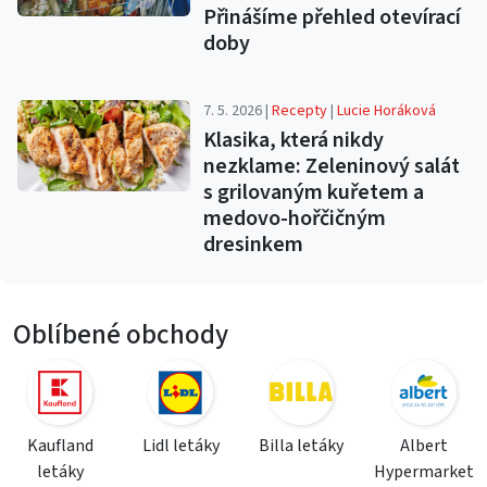
Přinášíme přehled otevírací
doby
7. 5. 2026 |
Recepty
|
Lucie Horáková
Klasika, která nikdy
nezklame: Zeleninový salát
s grilovaným kuřetem a
medovo-hořčičným
dresinkem
Oblíbené obchody
Kaufland
Lidl letáky
Billa letáky
Albert
letáky
Hypermarket