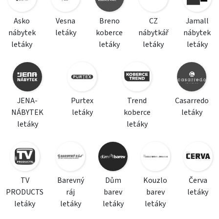
Asko
Vesna
Breno
CZ
Jamall
nábytek
letáky
koberce
nábytkář
nábytek
letáky
letáky
letáky
letáky
JENA-
Purtex
Trend
Casarredo
NÁBYTEK
letáky
koberce
letáky
letáky
letáky
TV
Barevný
Dům
Kouzlo
Červa
PRODUCTS
ráj
barev
barev
letáky
letáky
letáky
letáky
letáky