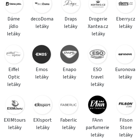
Dáme
decoDoma
Draps
Drogerie
Eberry.cz
jídlo
letáky
letáky
Xantea.cz
letáky
letáky
letáky
Eiffel
Emos
Enapo
ESO
Euronova
Optic
letáky
letáky
travel
letáky
letáky
letáky
EXIMtours
EXIsport
Faberlic
FAnn
Filson
letáky
letáky
letáky
parfumerie
Store
letáky
letáky