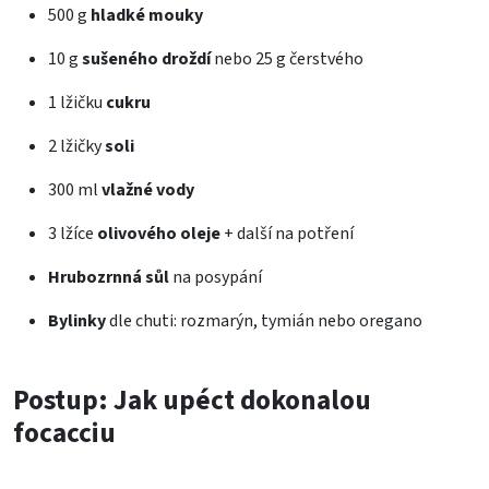
500 g
hladké mouky
10 g
sušeného droždí
nebo 25 g čerstvého
1 lžičku
cukru
2 lžičky
soli
300 ml
vlažné vody
3 lžíce
olivového oleje
+ další na potření
Hrubozrnná sůl
na posypání
Bylinky
dle chuti: rozmarýn, tymián nebo oregano
Postup: Jak upéct dokonalou
focacciu