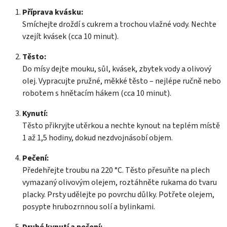
Příprava kvásku:
Smíchejte droždí s cukrem a trochou vlažné vody. Nechte
vzejít kvásek (cca 10 minut).
Těsto:
Do mísy dejte mouku, sůl, kvásek, zbytek vody a olivový
olej. Vypracujte pružné, měkké těsto – nejlépe ručně nebo
robotem s hnětacím hákem (cca 10 minut).
Kynutí:
Těsto přikryjte utěrkou a nechte kynout na teplém místě
1 až 1,5 hodiny, dokud nezdvojnásobí objem.
Pečení:
Předehřejte troubu na 220 °C. Těsto přesuňte na plech
vymazaný olivovým olejem, roztáhněte rukama do tvaru
placky. Prsty udělejte po povrchu důlky. Potřete olejem,
posypte hrubozrnnou solí a bylinkami.
Druhé kynutí a pečení: