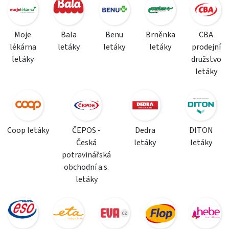
Moje
Bala
Benu
Brněnka
CBA
lékárna
letáky
letáky
letáky
prodejní
letáky
družstvo
letáky
Coop letáky
ČEPOS -
Dedra
DITON
Česká
letáky
letáky
potravinářská
obchodní a.s.
letáky