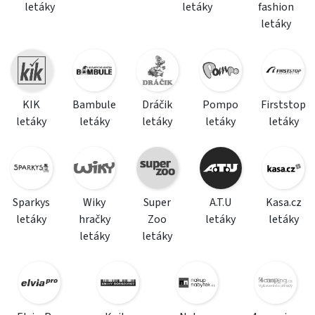
letáky
letáky
fashion
letáky
KIK
Bambule
Dráčik
Pompo
Firststop
letáky
letáky
letáky
letáky
letáky
Sparkys
Wiky
Super
A.T.U
Kasa.cz
letáky
hračky
Zoo
letáky
letáky
letáky
letáky