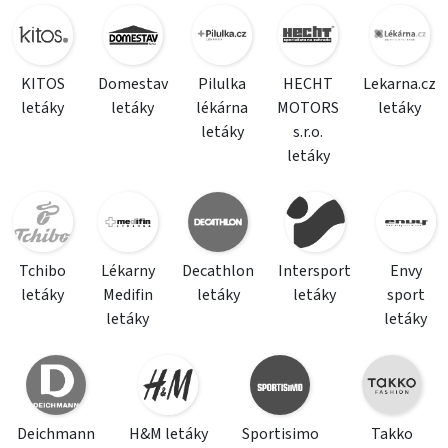
KITOS
Domestav
Pilulka
HECHT
Lekarna.cz
letáky
letáky
lékárna
MOTORS
letáky
letáky
s.r.o.
letáky
Tchibo
Lékarny
Decathlon
Intersport
Envy
letáky
Medifin
letáky
letáky
sport
letáky
letáky
Deichmann
H&M letáky
Sportisimo
Takko