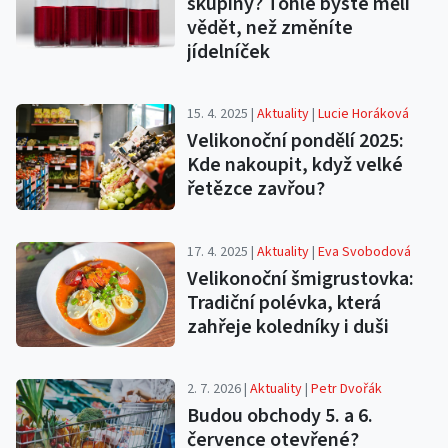
skupiny? Tohle byste měli
vědět, než změníte
jídelníček
15. 4. 2025 |
Aktuality
|
Lucie Horáková
Velikonoční pondělí 2025:
Kde nakoupit, když velké
řetězce zavřou?​
17. 4. 2025 |
Aktuality
|
Eva Svobodová
Velikonoční šmigrustovka:
Tradiční polévka, která
zahřeje koledníky i duši
2. 7. 2026 |
Aktuality
|
Petr Dvořák
Budou obchody 5. a 6.
července otevřené?