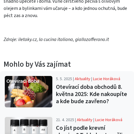
snadno upečete i doma. Vůně čerstvého pečiva s olivovým
olejem a bylinkami vám učaruje – a kdo jednou ochutná, bude
péct zas a znovu.
Zdroje: iletaky.cz, la cucina italiana, giallozafferano.it
Mohlo by Vás zajímat
5. 5. 2025 |
Aktuality
|
Lucie Horáková
Otevírací doba obchodů 8.
května 2025: Kde nakoupíte
a kde bude zavřeno?
21. 4. 2025 |
Aktuality
|
Lucie Horáková
Co jíst podle krevní