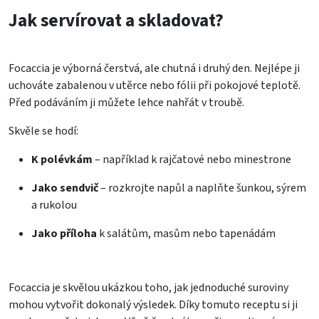
Jak servírovat a skladovat?
Focaccia je výborná čerstvá, ale chutná i druhý den. Nejlépe ji
uchováte zabalenou v utěrce nebo fólii při pokojové teplotě.
Před podáváním ji můžete lehce nahřát v troubě.
Skvěle se hodí:
K polévkám
– například k rajčatové nebo minestrone
Jako sendvič
– rozkrojte napůl a naplňte šunkou, sýrem
a rukolou
Jako příloha
k salátům, masům nebo tapenádám
Focaccia je skvělou ukázkou toho, jak jednoduché suroviny
mohou vytvořit dokonalý výsledek. Díky tomuto receptu si ji