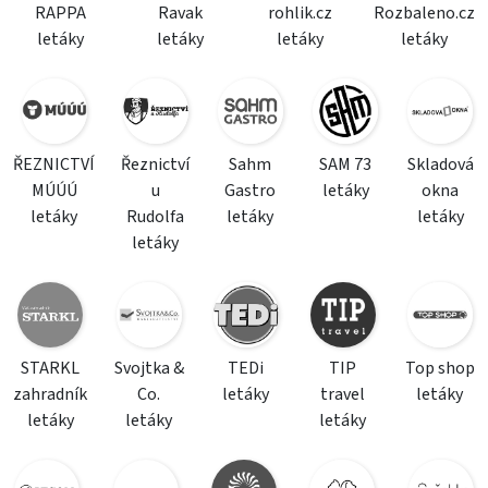
RAPPA
Ravak
rohlik.cz
Rozbaleno.cz
letáky
letáky
letáky
letáky
ŘEZNICTVÍ
Řeznictví
Sahm
SAM 73
Skladová
MÚÚÚ
u
Gastro
letáky
okna
letáky
Rudolfa
letáky
letáky
letáky
STARKL
Svojtka &
TEDi
TIP
Top shop
zahradník
Co.
letáky
travel
letáky
letáky
letáky
letáky