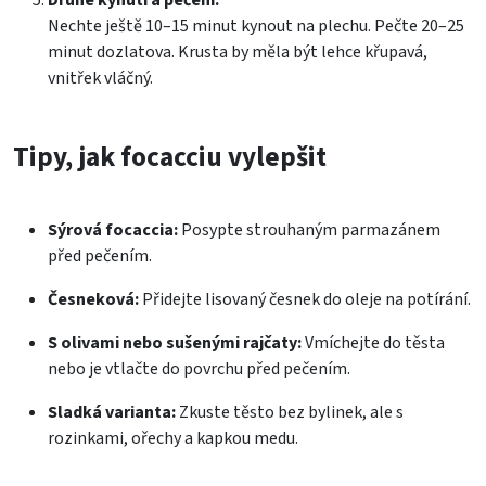
Nechte ještě 10–15 minut kynout na plechu. Pečte 20–25
minut dozlatova. Krusta by měla být lehce křupavá,
vnitřek vláčný.
Tipy, jak focacciu vylepšit
Sýrová focaccia:
Posypte strouhaným parmazánem
před pečením.
Česneková:
Přidejte lisovaný česnek do oleje na potírání.
S olivami nebo sušenými rajčaty:
Vmíchejte do těsta
nebo je vtlačte do povrchu před pečením.
Sladká varianta:
Zkuste těsto bez bylinek, ale s
rozinkami, ořechy a kapkou medu.