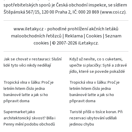
spotřebitelských sporů je Česká obchodní inspekce, se sídlem
Štěpánská 567/15, 120 00 Praha 2, IČ: 000 20 869 (
www.coi.cz
).
www.iletaky.cz - pohodlné prohlížení akčních letáků
maloobchodních řetězců
|
Reklama
|
Cookies
|
Seznam
cookies
|
© 2007-2026 iLetaky.cz.
Jak se chovat v restauraci: Slušní
Když už nevíte, co s cuketami,
lidé tyto věci nikdy nedělají
upečte si placičky: Syté a zdravé
jídlo, které se povede pokaždé
Tropická vlna v šálku: Proč je
Tropická vlna v šálku: Proč je
letním hitem číslo jedna
letním hitem číslo jedna
banánové latte a jak si ho
banánové latte a jak si ho
připravit doma
připravit doma
Supermarket jako
Turisté přišli o tisíce korun. Při
architektonický skvost? Billa i
rezervaci ubytování udělali
Penny mění podobu obchodů
jedinou chybu