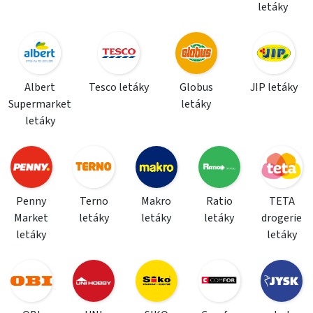
letáky
Albert
Tesco letáky
Globus
JIP letáky
Supermarket
letáky
letáky
Penny
Terno
Makro
Ratio
TETA
Market
letáky
letáky
letáky
drogerie
letáky
letáky