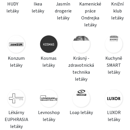
HUDY
Ikea
Jasmín
Kamenické
Knižní
letáky
letáky
drogerie
práce
klub
letáky
Ondrejka
letáky
letáky
Konzum
Kosmas
Krásný -
Kuchyně
letáky
letáky
zdravotnická
SMART
technika
letáky
letáky
Lékárny
Levnoshop
Loap letáky
LUXOR
EUPHRASIA
letáky
letáky
letáky