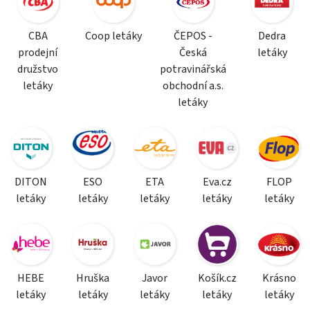
CBA
Coop letáky
ČEPOS -
Dedra
prodejní
Česká
letáky
družstvo
potravinářská
letáky
obchodní a.s.
letáky
DITON
ESO
ETA
Eva.cz
FLOP
letáky
letáky
letáky
letáky
letáky
HEBE
Hruška
Javor
Košík.cz
Krásno
letáky
letáky
letáky
letáky
letáky