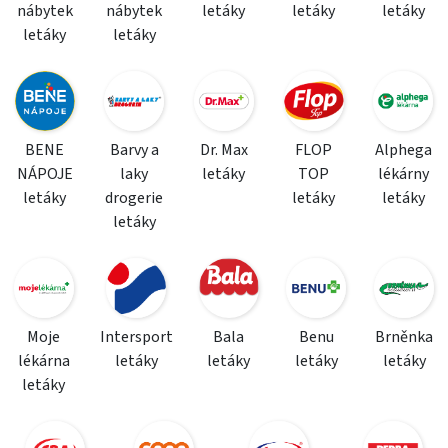
nábytek
nábytek
letáky
letáky
letáky
letáky
letáky
BENE
Barvy a
Dr. Max
FLOP
Alphega
NÁPOJE
laky
letáky
TOP
lékárny
letáky
drogerie
letáky
letáky
letáky
Moje
Intersport
Bala
Benu
Brněnka
lékárna
letáky
letáky
letáky
letáky
letáky