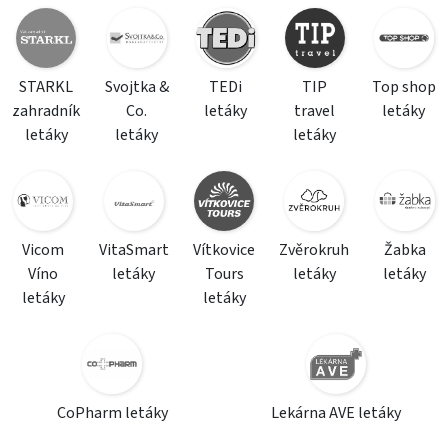
STARKL
Svojtka &
TEDi
TIP
Top shop
zahradník
Co.
letáky
travel
letáky
letáky
letáky
letáky
Vicom
VitaSmart
Vítkovice
Zvěrokruh
Žabka
Víno
letáky
Tours
letáky
letáky
letáky
letáky
CoPharm letáky
Lekárna AVE letáky