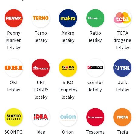
Penny
Terno
Makro
Ratio
TETA
Market
letáky
letáky
letáky
drogerie
letáky
letáky
OBI
UNI
SIKO
Comfor
Jysk
letáky
HOBBY
koupelny
letáky
letáky
letáky
letáky
SCONTO
Idea
Orion
Tescoma
Trefa