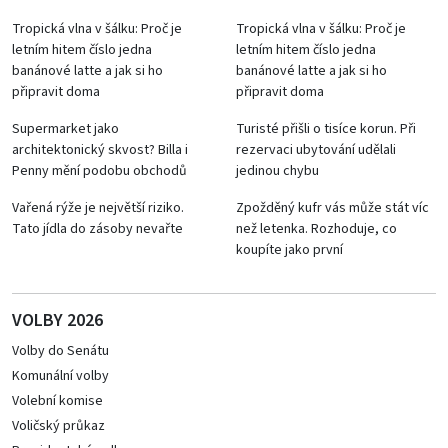
Tropická vlna v šálku: Proč je
Tropická vlna v šálku: Proč je
letním hitem číslo jedna
letním hitem číslo jedna
banánové latte a jak si ho
banánové latte a jak si ho
připravit doma
připravit doma
Supermarket jako
Turisté přišli o tisíce korun. Při
architektonický skvost? Billa i
rezervaci ubytování udělali
Penny mění podobu obchodů
jedinou chybu
Vařená rýže je největší riziko.
Zpožděný kufr vás může stát víc
Tato jídla do zásoby nevařte
než letenka. Rozhoduje, co
koupíte jako první
VOLBY 2026
Volby do Senátu
Komunální volby
Volební komise
Voličský průkaz