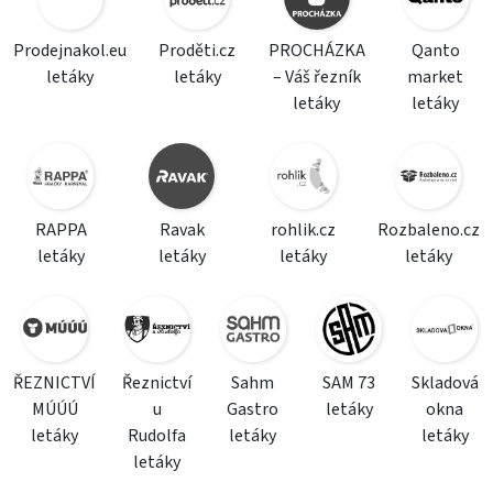
Prodejnakol.eu
Proděti.cz
PROCHÁZKA
Qanto
letáky
letáky
– Váš řezník
market
letáky
letáky
RAPPA
Ravak
rohlik.cz
Rozbaleno.cz
letáky
letáky
letáky
letáky
ŘEZNICTVÍ
Řeznictví
Sahm
SAM 73
Skladová
MÚÚÚ
u
Gastro
letáky
okna
letáky
Rudolfa
letáky
letáky
letáky