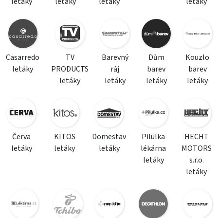
letáky
letáky
letáky
letáky
Casarredo
TV
Barevný
Dům
Kouzlo
letáky
PRODUCTS
ráj
barev
barev
letáky
letáky
letáky
letáky
Červa
KITOS
Domestav
Pilulka
HECHT
letáky
letáky
letáky
lékárna
MOTORS
letáky
s.r.o.
letáky