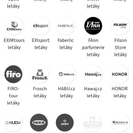
letáky
letáky
EXIMtours
EXIsport
Faberlic
FAnn
Filson
letáky
letáky
letáky
parfumerie
Store
letáky
letáky
FIRO-
Frosch
HABU.cz
Hawaj.cz
HONOR
tour
letáky
letáky
letáky
letáky
letáky