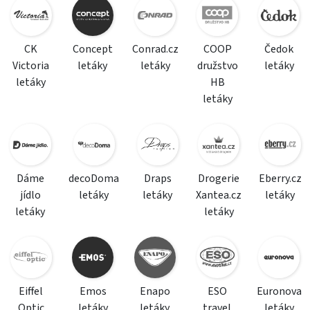
CK
Concept
Conrad.cz
COOP
Čedok
Victoria
letáky
letáky
družstvo
letáky
letáky
HB
letáky
Dáme
decoDoma
Draps
Drogerie
Eberry.cz
jídlo
letáky
letáky
Xantea.cz
letáky
letáky
letáky
Eiffel
Emos
Enapo
ESO
Euronova
Optic
letáky
letáky
travel
letáky