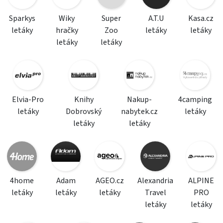
Sparkys
Wiky
Super
A.T.U
Kasa.cz
letáky
hračky
Zoo
letáky
letáky
letáky
letáky
Elvia-Pro
Knihy
Nakup-
4camping
letáky
Dobrovský
nabytek.cz
letáky
letáky
letáky
4home
Adam
AGEO.cz
Alexandria
ALPINE
letáky
letáky
letáky
Travel
PRO
letáky
letáky