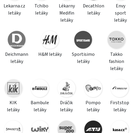
Lekarna.cz
Tchibo
Lékarny
Decathlon
Envy
letáky
letáky
Medifin
letáky
sport
letáky
letáky
Deichmann
H&M letáky
Sportisimo
Takko
letáky
letáky
fashion
letáky
KIK
Bambule
Dráčik
Pompo
Firststop
letáky
letáky
letáky
letáky
letáky