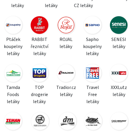
letáky
letáky
CZ letáky
Ptáček
RABBIT
ROJAL
Sapho
SENESI
koupelny
řeznictví
letáky
koupelny
letáky
letáky
letáky
letáky
Tamda
TOP
Tradior.cz
Travel
XXXLutz
Foods
drogerie
letáky
Free
letáky
letáky
letáky
letáky