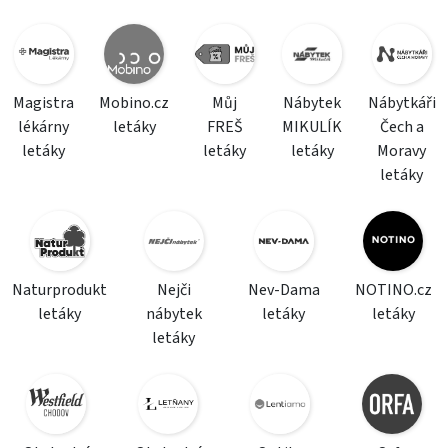
Magistra
Mobino.cz
Můj
Nábytek
Nábytkáři
lékárny
letáky
FREŠ
MIKULÍK
Čech a
letáky
letáky
letáky
Moravy
letáky
Naturprodukt
Nejči
Nev-Dama
NOTINO.cz
letáky
nábytek
letáky
letáky
letáky