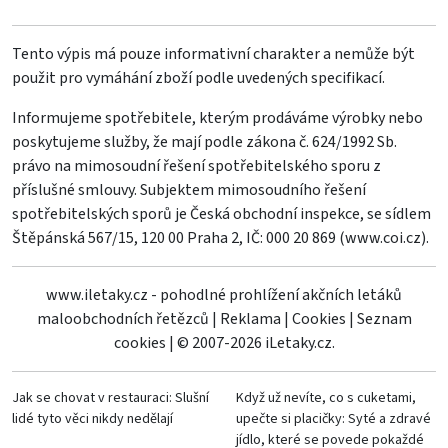
Tento výpis má pouze informativní charakter a nemůže být
použit pro vymáhání zboží podle uvedených specifikací.
Informujeme spotřebitele, kterým prodáváme výrobky nebo
poskytujeme služby, že mají podle zákona č. 624/1992 Sb.
právo na mimosoudní řešení spotřebitelského sporu z
příslušné smlouvy. Subjektem mimosoudního řešení
spotřebitelských sporů je Česká obchodní inspekce, se sídlem
Štěpánská 567/15, 120 00 Praha 2, IČ: 000 20 869 (
www.coi.cz
).
www.iletaky.cz - pohodlné prohlížení akčních letáků
maloobchodních řetězců
|
Reklama
|
Cookies
|
Seznam
cookies
|
© 2007-2026 iLetaky.cz.
Jak se chovat v restauraci: Slušní
Když už nevíte, co s cuketami,
lidé tyto věci nikdy nedělají
upečte si placičky: Syté a zdravé
jídlo, které se povede pokaždé