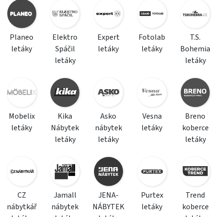
Planeo
Elektro
Expert
Fotolab
T.S.
letáky
Spáčil
letáky
letáky
Bohemia
letáky
letáky
Mobelix
Kika
Asko
Vesna
Breno
letáky
Nábytek
nábytek
letáky
koberce
letáky
letáky
letáky
CZ
Jamall
JENA-
Purtex
Trend
nábytkář
nábytek
NÁBYTEK
letáky
koberce