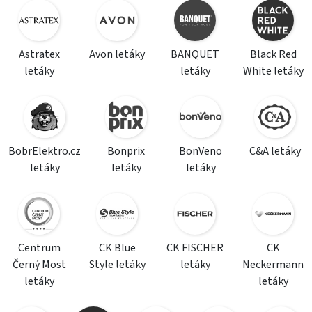
Astratex
Avon letáky
BANQUET
Black Red
letáky
letáky
White letáky
BobrElektro.cz
Bonprix
BonVeno
C&A letáky
letáky
letáky
letáky
Centrum
CK Blue
CK FISCHER
CK
Černý Most
Style letáky
letáky
Neckermann
letáky
letáky