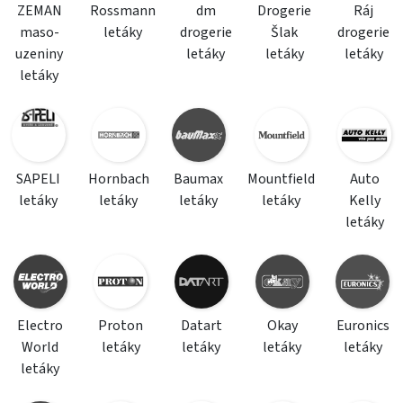
ZEMAN
Rossmann
dm
Drogerie
Ráj
maso-
letáky
drogerie
Šlak
drogerie
uzeniny
letáky
letáky
letáky
letáky
SAPELI
Hornbach
Baumax
Mountfield
Auto
letáky
letáky
letáky
letáky
Kelly
letáky
Electro
Proton
Datart
Okay
Euronics
World
letáky
letáky
letáky
letáky
letáky