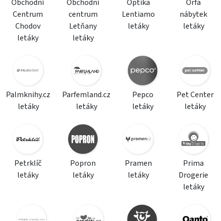
Obchodní
Obchodní
Optika
Orfa
Centrum
centrum
Lentiamo
nábytek
Chodov
Letňany
letáky
letáky
letáky
letáky
Palmknihy.cz
Parfemland.cz
Pepco
Pet Center
letáky
letáky
letáky
letáky
Petrklíč
Popron
Pramen
Prima
letáky
letáky
letáky
Drogerie
letáky