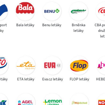
sport
Bala letáky
Benu letáky
Brněnka
CBA p
áky
letáky
dru
le
etáky
ETA letáky
Eva.cz letáky
FLOP letáky
HEBE