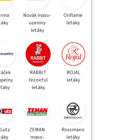
orma
Novák maso-
Oriflame
táky
uzeniny
letáky
letáky
táček
RABBIT
ROJAL
upelny
řeznictví
letáky
etáky
letáky
XLutz
ZEMAN
Rossmann
táky
maso-
letáky