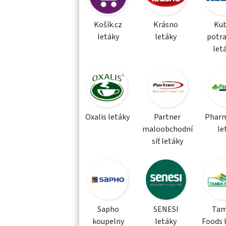
Košík.cz
Krásno
Kub
letáky
letáky
potra
let
Oxalis letáky
Partner
Phar
maloobchodní
le
síť letáky
Sapho
SENESI
Tam
koupelny
letáky
Foods 