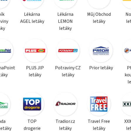
ík
Lékárna
Lékárna
Můj Obchod
N
viny
AGEL letáky
LEMON
letáky
le
áky
letáky
maPoint
PLUS JIP
Potraviny CZ
Prior letáky
P
táky
letáky
letáky
ko
l
da
TOP
Tradior.cz
Travel Free
XX
letáky
drogerie
letáky
letáky
le