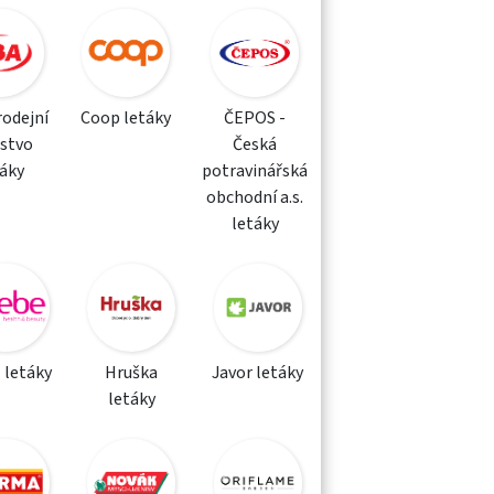
rodejní
Coop letáky
ČEPOS -
žstvo
Česká
táky
potravinářská
obchodní a.s.
letáky
 letáky
Hruška
Javor letáky
letáky