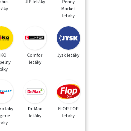
obus
JIP letáky
Penny
táky
Market
letáky
IKO
Comfor
Jysk letáky
pelny
letáky
táky
 a laky
Dr. Max
FLOP TOP
gerie
letáky
letáky
táky