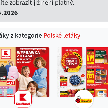
íte zobrazit již není platný.
5.2026
táky z kategorie
Polské letáky