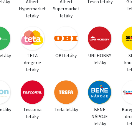
letáky
Albert
Albert
Tesco letáky
Gl
Hypermarket
Supermarket
le
letáky
letáky
letáky
TETA
OBI letáky
UNI HOBBY
S
drogerie
letáky
kou
letáky
le
letáky
Tescoma
Trefa letáky
BENE
Barvy
letáky
NÁPOJE
dro
letáky
le