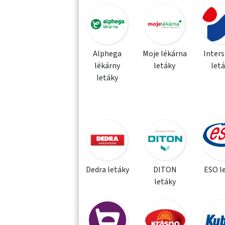
Alphega
Moje lékárna
Inter
lékárny
letáky
let
letáky
Dedra letáky
DITON
ESO l
letáky