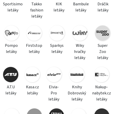
Sportisimo
Takko
KIK
Bambule
Dráčik
letáky
fashion
letáky
letáky
letáky
letáky
Pompo
Firststop
Sparkys
Wiky
Super
letáky
letáky
letáky
hračky
Zoo
letáky
letáky
A.T.U
Kasa.cz
Elvia-
Knihy
Nakup-
letáky
letáky
Pro
Dobrovský
nabytek.cz
letáky
letáky
letáky