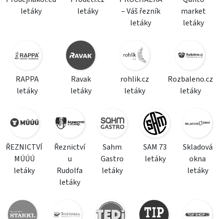
letáky
letáky
– Váš řezník
market
letáky
letáky
RAPPA
Ravak
rohlik.cz
Rozbaleno.cz
letáky
letáky
letáky
letáky
ŘEZNICTVÍ
Řeznictví
Sahm
SAM 73
Skladová
MÚÚÚ
u
Gastro
letáky
okna
letáky
Rudolfa
letáky
letáky
letáky