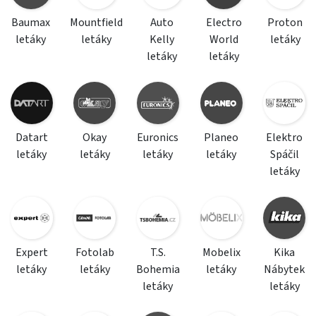
Baumax
Mountfield
Auto
Electro
Proton
letáky
letáky
Kelly
World
letáky
letáky
letáky
Datart
Okay
Euronics
Planeo
Elektro
letáky
letáky
letáky
letáky
Spáčil
letáky
Expert
Fotolab
T.S.
Mobelix
Kika
letáky
letáky
Bohemia
letáky
Nábytek
letáky
letáky