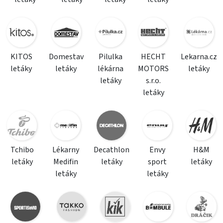
KITOS
Domestav
Pilulka
HECHT
Lekarna.cz
letáky
letáky
lékárna
MOTORS
letáky
letáky
s.r.o.
letáky
Tchibo
Lékarny
Decathlon
Envy
H&M
letáky
Medifin
letáky
sport
letáky
letáky
letáky