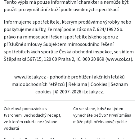
Tento výpis má pouze informativní charakter a nemůže být
použit pro vymáhání zboží podle uvedených specifikací.
Informujeme spotřebitele, kterým prodáváme výrobky nebo
poskytujeme služby, že mají podle zákona č. 624/1992 Sb.
právo na mimosoudní řešení spotřebitelského sporu z
příslušné smlouvy. Subjektem mimosoudního řešení
spotřebitelských sporů je Česká obchodní inspekce, se sídlem
Štěpánská 567/15, 120 00 Praha 2, IČ: 000 20 869 (
www.coi.cz
).
www.iletaky.cz - pohodlné prohlížení akčních letáků
maloobchodních řetězců
|
Reklama
|
Cookies
|
Seznam
cookies
|
© 2007-2026 iLetaky.cz.
Cuketová pomazánka s
Co se stane, když na týden
tvarohem: Jednoduchý recept,
vynecháte pečivo? První změna
ve kterém cuketa nezůstane
může přijít překvapivě rychle
vodnatá