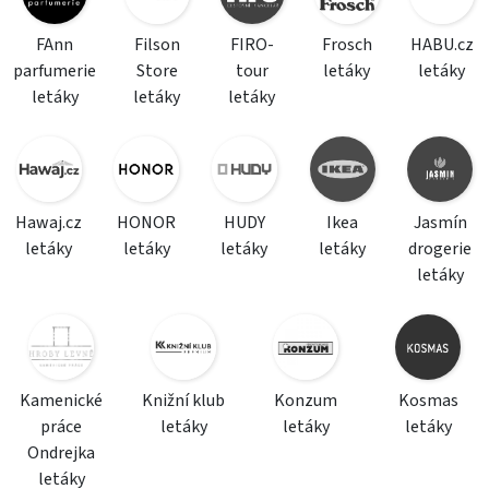
FAnn
Filson
FIRO-
Frosch
HABU.cz
parfumerie
Store
tour
letáky
letáky
letáky
letáky
letáky
Hawaj.cz
HONOR
HUDY
Ikea
Jasmín
letáky
letáky
letáky
letáky
drogerie
letáky
Kamenické
Knižní klub
Konzum
Kosmas
práce
letáky
letáky
letáky
Ondrejka
letáky