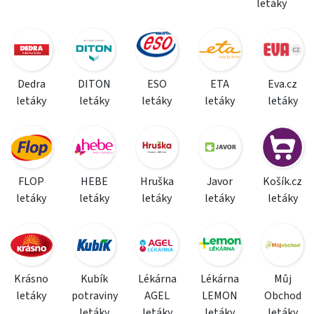
letáky
Dedra
DITON
ESO
ETA
Eva.cz
letáky
letáky
letáky
letáky
letáky
FLOP
HEBE
Hruška
Javor
Košík.cz
letáky
letáky
letáky
letáky
letáky
Krásno
Kubík
Lékárna
Lékárna
Můj
letáky
potraviny
AGEL
LEMON
Obchod
letáky
letáky
letáky
letáky