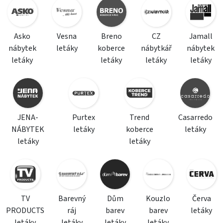
Asko
Vesna
Breno
CZ
Jamall
nábytek
letáky
koberce
nábytkář
nábytek
letáky
letáky
letáky
letáky
JENA-
Purtex
Trend
Casarredo
NÁBYTEK
letáky
koberce
letáky
letáky
letáky
TV
Barevný
Dům
Kouzlo
Červa
PRODUCTS
ráj
barev
barev
letáky
letáky
letáky
letáky
letáky