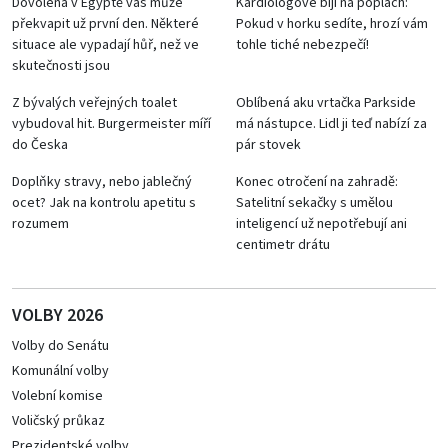
Dovolená v Egyptě vás může
Kardiologové bijí na poplach:
překvapit už první den. Některé
Pokud v horku sedíte, hrozí vám
situace ale vypadají hůř, než ve
tohle tiché nebezpečí!
skutečnosti jsou
Z bývalých veřejných toalet
Oblíbená aku vrtačka Parkside
vybudoval hit. Burgermeister míří
má nástupce. Lidl ji teď nabízí za
do Česka
pár stovek
Doplňky stravy, nebo jablečný
Konec otročení na zahradě:
ocet? Jak na kontrolu apetitu s
Satelitní sekačky s umělou
rozumem
inteligencí už nepotřebují ani
centimetr drátu
VOLBY 2026
Volby do Senátu
Komunální volby
Volební komise
Voličský průkaz
Prezidentské volby