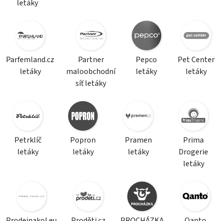
letáky
Parfemland.cz
Partner
Pepco
Pet Center
letáky
maloobchodní
letáky
letáky
síť letáky
Petrklíč
Popron
Pramen
Prima
letáky
letáky
letáky
Drogerie
letáky
Prodejnakol.eu
Proděti.cz
PROCHÁZKA
Qanto