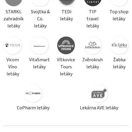
STARKL
Svojtka &
TEDi
TIP
Top shop
zahradník
Co.
letáky
travel
letáky
letáky
letáky
letáky
Vicom
VitaSmart
Vítkovice
Zvěrokruh
Žabka
Víno
letáky
Tours
letáky
letáky
letáky
letáky
CoPharm letáky
Lekárna AVE letáky