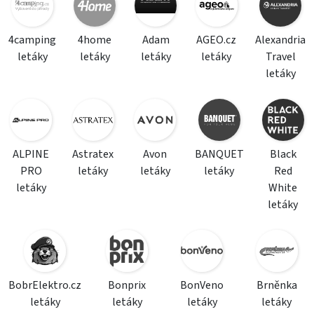
4camping
4home
Adam
AGEO.cz
Alexandria
letáky
letáky
letáky
letáky
Travel
letáky
ALPINE
Astratex
Avon
BANQUET
Black
PRO
letáky
letáky
letáky
Red
letáky
White
letáky
BobrElektro.cz
Bonprix
BonVeno
Brněnka
letáky
letáky
letáky
letáky