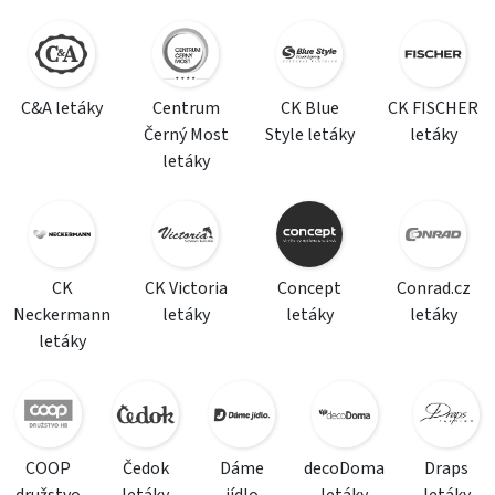
C&A letáky
Centrum
CK Blue
CK FISCHER
Černý Most
Style letáky
letáky
letáky
CK
CK Victoria
Concept
Conrad.cz
Neckermann
letáky
letáky
letáky
letáky
COOP
Čedok
Dáme
decoDoma
Draps