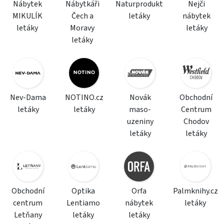
Nábytek
Nábytkáři
Naturprodukt
Nejči
MIKULÍK
Čech a
letáky
nábytek
letáky
Moravy
letáky
letáky
Nev-Dama
NOTINO.cz
Novák
Obchodní
letáky
letáky
maso-
Centrum
uzeniny
Chodov
letáky
letáky
Obchodní
Optika
Orfa
Palmknihy.cz
centrum
Lentiamo
nábytek
letáky
Letňany
letáky
letáky