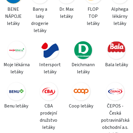
BENE
Barvy a
Dr. Max
FLOP
Alphega
NÁPOJE
laky
letáky
TOP
lékárny
letáky
drogerie
letáky
letáky
letáky
Moje lékárna
Intersport
Deichmann
Bala letáky
letáky
letáky
letáky
Benu letáky
CBA
Coop letáky
ČEPOS -
prodejní
Česká
družstvo
potravinářská
letáky
obchodní a.s.