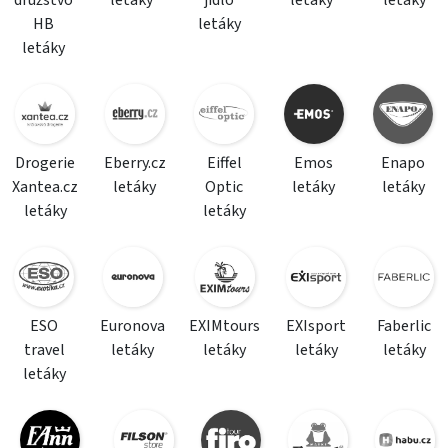
družstvo
letáky
jídlo
letáky
letáky
HB
letáky
letáky
Drogerie
Eberry.cz
Eiffel
Emos
Enapo
Xantea.cz
letáky
Optic
letáky
letáky
letáky
letáky
ESO
Euronova
EXIMtours
EXIsport
Faberlic
travel
letáky
letáky
letáky
letáky
letáky