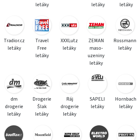
letáky
letáky
letáky
Tradior.cz
Travel
XXXLutz
ZEMAN
Rossmann
letáky
Free
letáky
maso-
letáky
letáky
uzeniny
letáky
dm
Drogerie
Ráj
SAPELI
Hornbach
drogerie
Šlak
drogerie
letáky
letáky
letáky
letáky
letáky