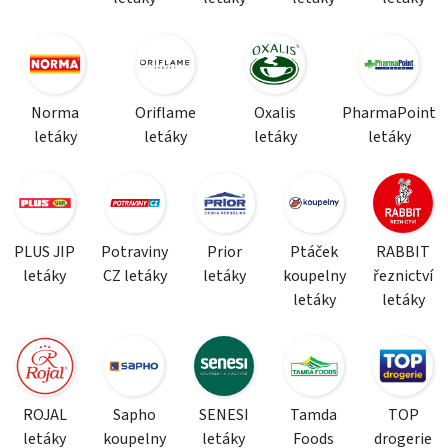
Norma
Oriflame
Oxalis
PharmaPoint
letáky
letáky
letáky
letáky
PLUS JIP
Potraviny
Prior
Ptáček
RABBIT
letáky
CZ letáky
letáky
koupelny
řeznictví
letáky
letáky
ROJAL
Sapho
SENESI
Tamda
TOP
letáky
koupelny
letáky
Foods
drogerie