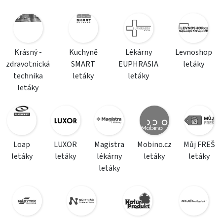
Krásný -
Kuchyně
Lékárny
Levnoshop
zdravotnická
SMART
EUPHRASIA
letáky
technika
letáky
letáky
letáky
Loap
LUXOR
Magistra
Mobino.cz
Můj FREŠ
letáky
letáky
lékárny
letáky
letáky
letáky