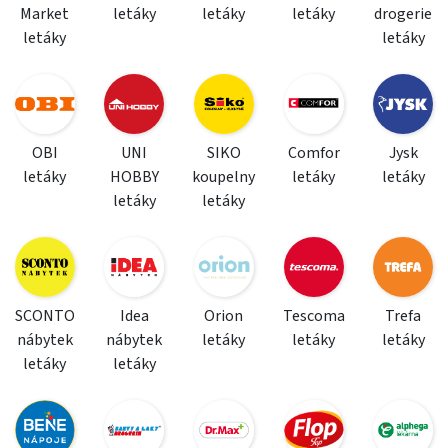
Market
letáky
letáky
letáky
drogerie
letáky
letáky
OBI
UNI
SIKO
Comfor
Jysk
letáky
HOBBY
koupelny
letáky
letáky
letáky
letáky
SCONTO
Idea
Orion
Tescoma
Trefa
nábytek
nábytek
letáky
letáky
letáky
letáky
letáky