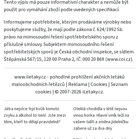
Tento výpis má pouze informativní charakter a nemůže být
použit pro vymáhání zboží podle uvedených specifikací.
Informujeme spotřebitele, kterým prodáváme výrobky nebo
poskytujeme služby, že mají podle zákona č. 624/1992 Sb.
právo na mimosoudní řešení spotřebitelského sporu z
příslušné smlouvy. Subjektem mimosoudního řešení
spotřebitelských sporů je Česká obchodní inspekce, se sídlem
Štěpánská 567/15, 120 00 Praha 2, IČ: 000 20 869 (
www.coi.cz
).
www.iletaky.cz - pohodlné prohlížení akčních letáků
maloobchodních řetězců
|
Reklama
|
Cookies
|
Seznam
cookies
|
© 2007-2026 iLetaky.cz.
Játra nejvíce trpí kvůli tomuto
Oteklá chodidla v létě nejsou
zvyku a alkohol to není: Jste mezi
vinou horka: Hlavní viník leží na
těmi, kteří to dělají pravidelně?
vašem talíři a změna jídelníčku
zabere už za dva dny