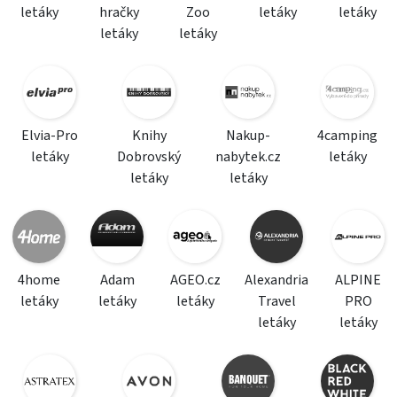
letáky
hračky
Zoo
letáky
letáky
letáky
letáky
Elvia-Pro
Knihy
Nakup-
4camping
letáky
Dobrovský
nabytek.cz
letáky
letáky
letáky
4home
Adam
AGEO.cz
Alexandria
ALPINE
letáky
letáky
letáky
Travel
PRO
letáky
letáky