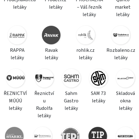
letáky
letáky
– Váš řezník
market
letáky
letáky
RAPPA
Ravak
rohlik.cz
Rozbaleno.cz
letáky
letáky
letáky
letáky
ŘEZNICTVÍ
Řeznictví
Sahm
SAM 73
Skladová
MÚÚÚ
u
Gastro
letáky
okna
letáky
Rudolfa
letáky
letáky
letáky