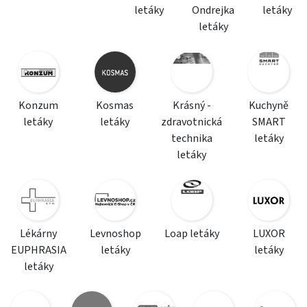
letáky
Ondrejka
letáky
letáky
Konzum
Kosmas
Krásný -
Kuchyně
letáky
letáky
zdravotnická
SMART
technika
letáky
letáky
Lékárny
Levnoshop
Loap letáky
LUXOR
EUPHRASIA
letáky
letáky
letáky