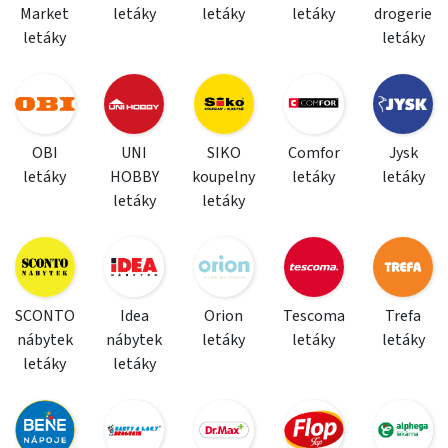
Market
letáky
letáky
letáky
drogerie
letáky
letáky
OBI
UNI
SIKO
Comfor
Jysk
letáky
HOBBY
koupelny
letáky
letáky
letáky
letáky
SCONTO
Idea
Orion
Tescoma
Trefa
nábytek
nábytek
letáky
letáky
letáky
letáky
letáky