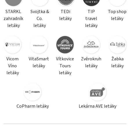
STARKL
Svojtka &
TEDi
TIP
Top shop
zahradník
Co.
letáky
travel
letáky
letáky
letáky
letáky
Vicom
VitaSmart
Vítkovice
Zvěrokruh
Žabka
Víno
letáky
Tours
letáky
letáky
letáky
letáky
CoPharm letáky
Lekárna AVE letáky