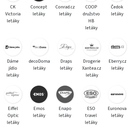
CK
Concept
Conrad.cz
COOP
Čedok
Victoria
letáky
letáky
družstvo
letáky
letáky
HB
letáky
Dáme
decoDoma
Draps
Drogerie
Eberry.cz
jídlo
letáky
letáky
Xantea.cz
letáky
letáky
letáky
Eiffel
Emos
Enapo
ESO
Euronova
Optic
letáky
letáky
travel
letáky
letáky
letáky