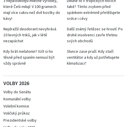
3 nejškodlivější mléčné výrobky,
Děláte to v tropických nocích
které Češi milují: V 100 gramech
také? Tímto zvykem před
mají více cukru než dvě kostky do
spánkem extrémně přetěžujete
kávy!
srdce i cévy
Nejdražší deodorant nevyhrává.
Další známý řetězec se hroutí. Po
10 levných triků, jak v létě
druhé insolvenci zavře třetinu
nezapáchat
svých obchodů
Kdy brát melatonin? Vzít si ho
Slunce zase praží. Kdy stačí
těsně před spaním nemusí být
ventilátor a kdy už potřebujete
vždy správně
klimatizaci?
VOLBY 2026
Volby do Senátu
Komunální volby
Volební komise
Voličský průkaz
Prezidentské volby