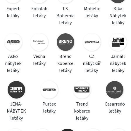
Expert
Fotolab
T.S.
Mobelix
Kika
letáky
letáky
Bohemia
letáky
Nábytek
letáky
letáky
Asko
Vesna
Breno
CZ
Jamall
nábytek
letáky
koberce
nábytkář
nábytek
letáky
letáky
letáky
letáky
JENA-
Purtex
Trend
Casarredo
NÁBYTEK
letáky
koberce
letáky
letáky
letáky