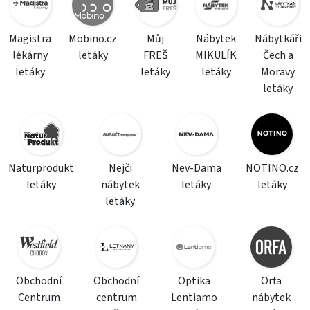
Magistra
Mobino.cz
Můj
Nábytek
Nábytkáři
lékárny
letáky
FREŠ
MIKULÍK
Čech a
letáky
letáky
letáky
Moravy
letáky
Naturprodukt
Nejči
Nev-Dama
NOTINO.cz
letáky
nábytek
letáky
letáky
letáky
Obchodní
Obchodní
Optika
Orfa
Centrum
centrum
Lentiamo
nábytek