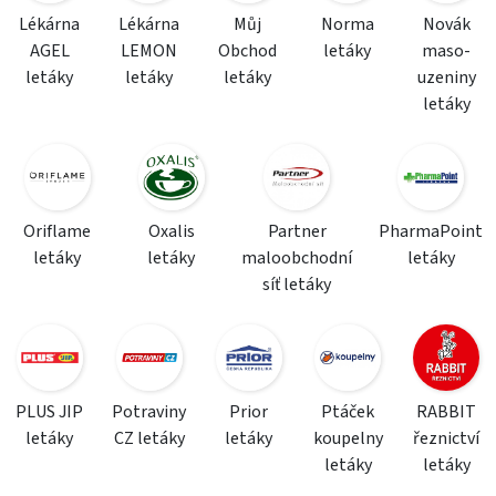
Lékárna
Lékárna
Můj
Norma
Novák
AGEL
LEMON
Obchod
letáky
maso-
letáky
letáky
letáky
uzeniny
letáky
Oriflame
Oxalis
Partner
PharmaPoint
letáky
letáky
maloobchodní
letáky
síť letáky
PLUS JIP
Potraviny
Prior
Ptáček
RABBIT
letáky
CZ letáky
letáky
koupelny
řeznictví
letáky
letáky