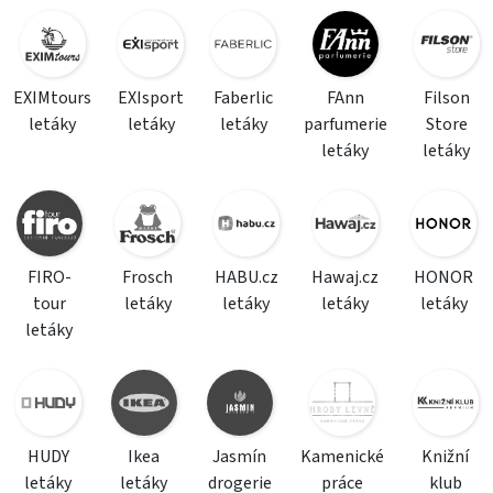
EXIMtours
EXIsport
Faberlic
FAnn
Filson
letáky
letáky
letáky
parfumerie
Store
letáky
letáky
FIRO-
Frosch
HABU.cz
Hawaj.cz
HONOR
tour
letáky
letáky
letáky
letáky
letáky
HUDY
Ikea
Jasmín
Kamenické
Knižní
letáky
letáky
drogerie
práce
klub