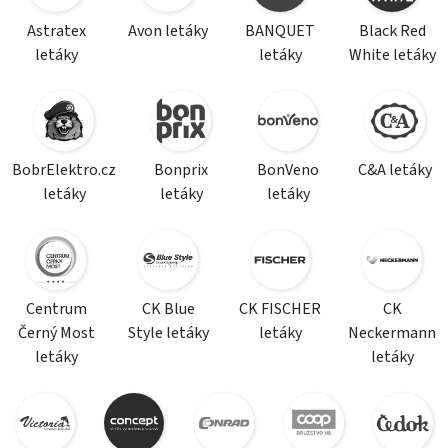
Astratex
Avon letáky
BANQUET
Black Red
letáky
letáky
White letáky
BobrElektro.cz
Bonprix
BonVeno
C&A letáky
letáky
letáky
letáky
Centrum
CK Blue
CK FISCHER
CK
Černý Most
Style letáky
letáky
Neckermann
letáky
letáky