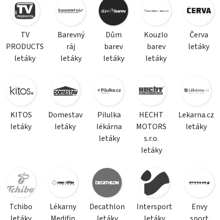
TV
Barevný
Dům
Kouzlo
Červa
PRODUCTS
ráj
barev
barev
letáky
letáky
letáky
letáky
letáky
KITOS
Domestav
Pilulka
HECHT
Lekarna.cz
letáky
letáky
lékárna
MOTORS
letáky
letáky
s.r.o.
letáky
Tchibo
Lékarny
Decathlon
Intersport
Envy
letáky
Medifin
letáky
letáky
sport