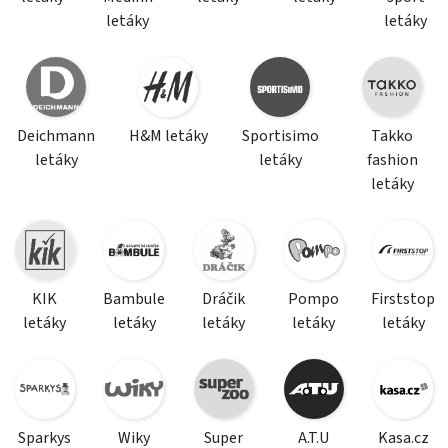
letáky
letáky
Deichmann
H&M letáky
Sportisimo
Takko
letáky
letáky
fashion
letáky
KIK
Bambule
Dráčik
Pompo
Firststop
letáky
letáky
letáky
letáky
letáky
Sparkys
Wiky
Super
A.T.U
Kasa.cz