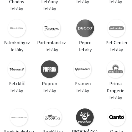
Chodov
Letňany
letáky
letáky
letáky
letáky
Palmknihy.cz
Parfemland.cz
Pepco
Pet Center
letáky
letáky
letáky
letáky
Petrklíč
Popron
Pramen
Prima
letáky
letáky
letáky
Drogerie
letáky
Prodejnakol.eu
Proděti.cz
PROCHÁZKA
Qanto