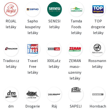
ROJAL
Sapho
SENESI
Tamda
TOP
letáky
koupelny
letáky
Foods
drogerie
letáky
letáky
letáky
Tradior.cz
Travel
XXXLutz
ZEMAN
Rossmann
letáky
Free
letáky
maso-
letáky
letáky
uzeniny
letáky
dm
Drogerie
Ráj
SAPELI
Hornbach