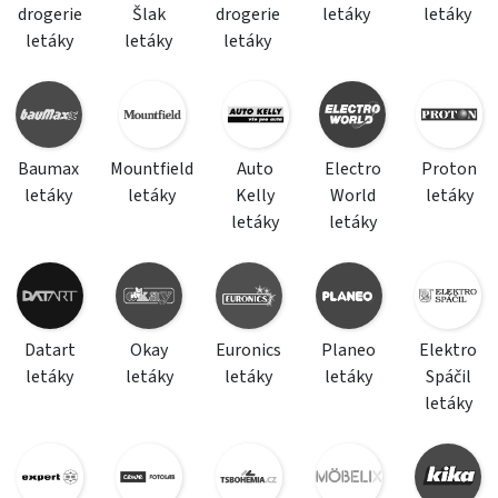
drogerie
Šlak
drogerie
letáky
letáky
letáky
letáky
letáky
Baumax
Mountfield
Auto
Electro
Proton
letáky
letáky
Kelly
World
letáky
letáky
letáky
Datart
Okay
Euronics
Planeo
Elektro
letáky
letáky
letáky
letáky
Spáčil
letáky