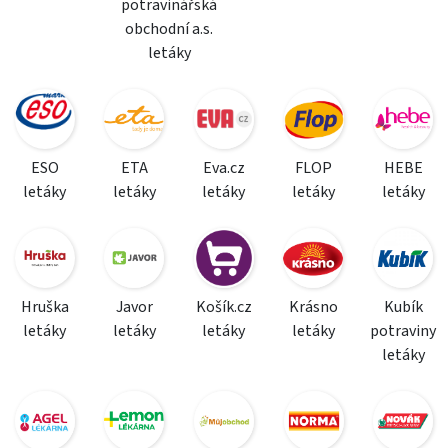
potravinářská
obchodní a.s.
letáky
ESO
ETA
Eva.cz
FLOP
HEBE
letáky
letáky
letáky
letáky
letáky
Hruška
Javor
Košík.cz
Krásno
Kubík
letáky
letáky
letáky
letáky
potraviny
letáky