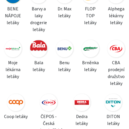
BENE
Barvy a
Dr. Max
FLOP
Alphega
NÁPOJE
laky
letáky
TOP
lékárny
letáky
drogerie
letáky
letáky
letáky
Moje
Bala
Benu
Brněnka
CBA
lékárna
letáky
letáky
letáky
prodejní
letáky
družstvo
letáky
Coop letáky
ČEPOS -
Dedra
DITON
Česká
letáky
letáky