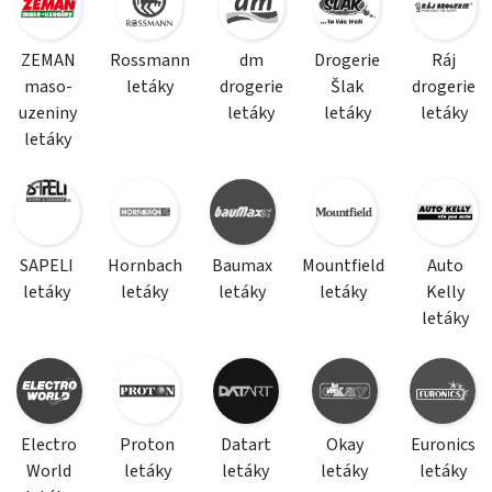
ZEMAN
Rossmann
dm
Drogerie
Ráj
maso-
letáky
drogerie
Šlak
drogerie
uzeniny
letáky
letáky
letáky
letáky
SAPELI
Hornbach
Baumax
Mountfield
Auto
letáky
letáky
letáky
letáky
Kelly
letáky
Electro
Proton
Datart
Okay
Euronics
World
letáky
letáky
letáky
letáky