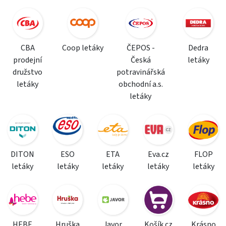
CBA
Coop letáky
ČEPOS -
Dedra
prodejní
Česká
letáky
družstvo
potravinářská
letáky
obchodní a.s.
letáky
DITON
ESO
ETA
Eva.cz
FLOP
letáky
letáky
letáky
letáky
letáky
HEBE
Hruška
Javor
Košík.cz
Krásno