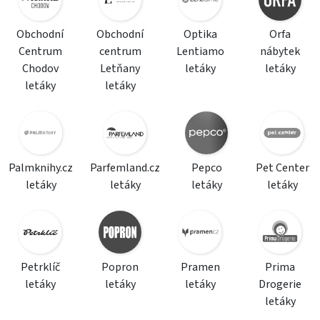
Obchodní
Obchodní
Optika
Orfa
Centrum
centrum
Lentiamo
nábytek
Chodov
Letňany
letáky
letáky
letáky
letáky
Palmknihy.cz
Parfemland.cz
Pepco
Pet Center
letáky
letáky
letáky
letáky
Petrklíč
Popron
Pramen
Prima
letáky
letáky
letáky
Drogerie
letáky