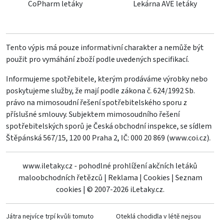
CoPharm letáky
Lekárna AVE letáky
Tento výpis má pouze informativní charakter a nemůže být
použit pro vymáhání zboží podle uvedených specifikací.
Informujeme spotřebitele, kterým prodáváme výrobky nebo
poskytujeme služby, že mají podle zákona č. 624/1992 Sb.
právo na mimosoudní řešení spotřebitelského sporu z
příslušné smlouvy. Subjektem mimosoudního řešení
spotřebitelských sporů je Česká obchodní inspekce, se sídlem
Štěpánská 567/15, 120 00 Praha 2, IČ: 000 20 869 (
www.coi.cz
).
www.iletaky.cz - pohodlné prohlížení akčních letáků
maloobchodních řetězců
|
Reklama
|
Cookies
|
Seznam
cookies
|
© 2007-2026 iLetaky.cz.
Játra nejvíce trpí kvůli tomuto
Oteklá chodidla v létě nejsou