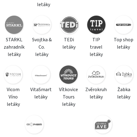
letáky
STARKL
Svojtka &
TEDi
TIP
Top shop
zahradník
Co.
letáky
travel
letáky
letáky
letáky
letáky
Vicom
VitaSmart
Vítkovice
Zvěrokruh
Žabka
Víno
letáky
Tours
letáky
letáky
letáky
letáky