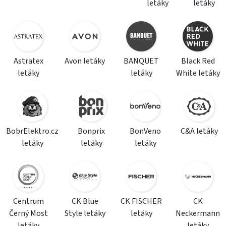
letáky
letáky
Astratex
Avon letáky
BANQUET
Black Red
letáky
letáky
White letáky
BobrElektro.cz
Bonprix
BonVeno
C&A letáky
letáky
letáky
letáky
Centrum
CK Blue
CK FISCHER
CK
Černý Most
Style letáky
letáky
Neckermann
letáky
letáky