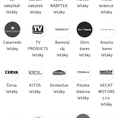
nábytkář
nábytek
NÁBYTEK
letáky
koberce
letáky
letáky
letáky
letáky
Casarredo
TV
Barevný
Dům
Kouzlo
letáky
PRODUCTS
ráj
barev
barev
letáky
letáky
letáky
letáky
Červa
KITOS
Domestav
Pilulka
HECHT
letáky
letáky
letáky
lékárna
MOTORS
letáky
s.r.o.
letáky