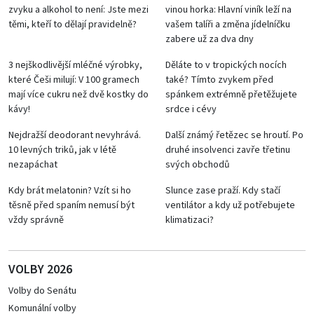
zvyku a alkohol to není: Jste mezi
vinou horka: Hlavní viník leží na
těmi, kteří to dělají pravidelně?
vašem talíři a změna jídelníčku
zabere už za dva dny
3 nejškodlivější mléčné výrobky,
Děláte to v tropických nocích
které Češi milují: V 100 gramech
také? Tímto zvykem před
mají více cukru než dvě kostky do
spánkem extrémně přetěžujete
kávy!
srdce i cévy
Nejdražší deodorant nevyhrává.
Další známý řetězec se hroutí. Po
10 levných triků, jak v létě
druhé insolvenci zavře třetinu
nezapáchat
svých obchodů
Kdy brát melatonin? Vzít si ho
Slunce zase praží. Kdy stačí
těsně před spaním nemusí být
ventilátor a kdy už potřebujete
vždy správně
klimatizaci?
VOLBY 2026
Volby do Senátu
Komunální volby