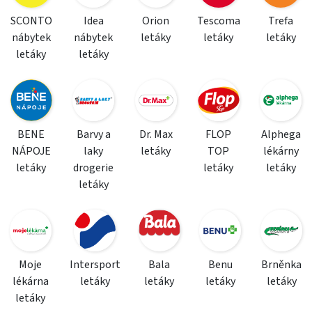
SCONTO
Idea
Orion
Tescoma
Trefa
nábytek
nábytek
letáky
letáky
letáky
letáky
letáky
BENE
Barvy a
Dr. Max
FLOP
Alphega
NÁPOJE
laky
letáky
TOP
lékárny
letáky
drogerie
letáky
letáky
letáky
Moje
Intersport
Bala
Benu
Brněnka
lékárna
letáky
letáky
letáky
letáky
letáky