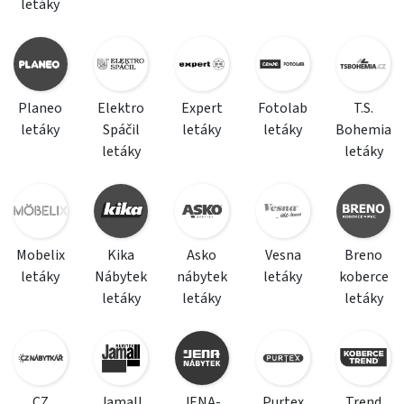
letáky
Planeo
Elektro
Expert
Fotolab
T.S.
letáky
Spáčil
letáky
letáky
Bohemia
letáky
letáky
Mobelix
Kika
Asko
Vesna
Breno
letáky
Nábytek
nábytek
letáky
koberce
letáky
letáky
letáky
CZ
Jamall
JENA-
Purtex
Trend