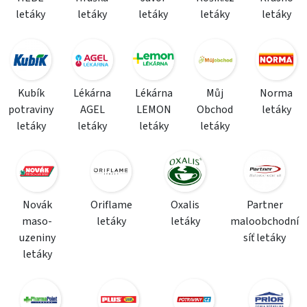
letáky
letáky
letáky
letáky
letáky
Kubík
Lékárna
Lékárna
Můj
Norma
potraviny
AGEL
LEMON
Obchod
letáky
letáky
letáky
letáky
letáky
Novák
Oriflame
Oxalis
Partner
maso-
letáky
letáky
maloobchodní
uzeniny
síť letáky
letáky