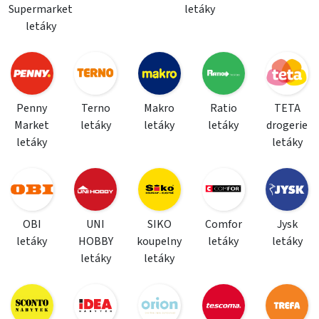
Supermarket
letáky
letáky
Penny
Terno
Makro
Ratio
TETA
Market
letáky
letáky
letáky
drogerie
letáky
letáky
OBI
UNI
SIKO
Comfor
Jysk
letáky
HOBBY
koupelny
letáky
letáky
letáky
letáky