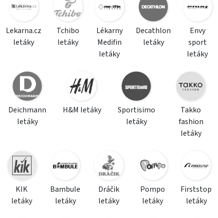
Lekarna.cz
Tchibo
Lékarny
Decathlon
Envy
letáky
letáky
Medifin
letáky
sport
letáky
letáky
Deichmann
H&M letáky
Sportisimo
Takko
letáky
letáky
fashion
letáky
KIK
Bambule
Dráčik
Pompo
Firststop
letáky
letáky
letáky
letáky
letáky