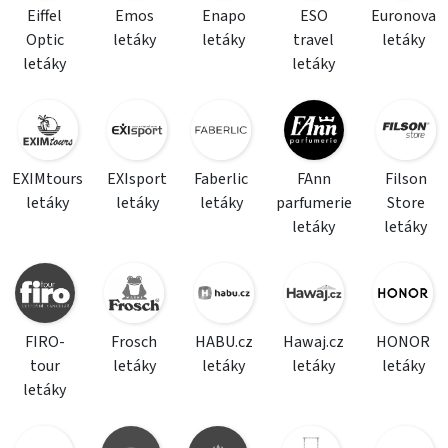
Eiffel
Emos
Enapo
ESO
Euronova
Optic
letáky
letáky
travel
letáky
letáky
letáky
EXIMtours
EXIsport
Faberlic
FAnn
Filson
letáky
letáky
letáky
parfumerie
Store
letáky
letáky
FIRO-
Frosch
HABU.cz
Hawaj.cz
HONOR
tour
letáky
letáky
letáky
letáky
letáky