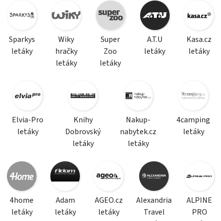
Sparkys
Wiky
Super
A.T.U
Kasa.cz
letáky
hračky
Zoo
letáky
letáky
letáky
letáky
Elvia-Pro
Knihy
Nakup-
4camping
letáky
Dobrovský
nabytek.cz
letáky
letáky
letáky
4home
Adam
AGEO.cz
Alexandria
ALPINE
letáky
letáky
letáky
Travel
PRO