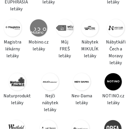
EUPHRASIA
letáky
letáky
letáky
Magistra
Mobino.cz
Můj
Nábytek
Nábytkáři
lékárny
letáky
FREŠ
MIKULÍK
Čech a
letáky
letáky
letáky
Moravy
letáky
Naturprodukt
Nejči
Nev-Dama
NOTINO.cz
letáky
nábytek
letáky
letáky
letáky