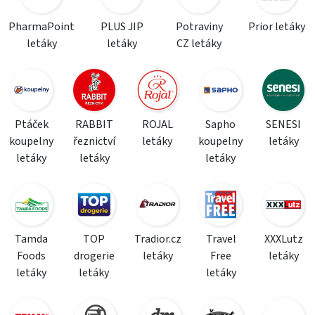
PharmaPoint
PLUS JIP
Potraviny
Prior letáky
letáky
letáky
CZ letáky
Ptáček
RABBIT
ROJAL
Sapho
SENESI
koupelny
řeznictví
letáky
koupelny
letáky
letáky
letáky
letáky
Tamda
TOP
Tradior.cz
Travel
XXXLutz
Foods
drogerie
letáky
Free
letáky
letáky
letáky
letáky