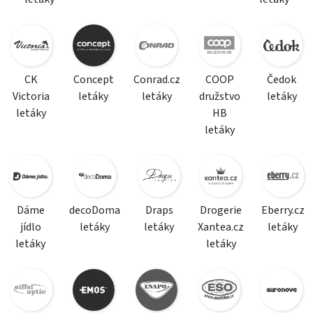
CK
Concept
Conrad.cz
COOP
Čedok
Victoria
letáky
letáky
družstvo
letáky
letáky
HB
letáky
Dáme
decoDoma
Draps
Drogerie
Eberry.cz
jídlo
letáky
letáky
Xantea.cz
letáky
letáky
letáky