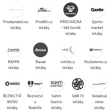
Prodejnakol.eu
Proděti.cz
PROCHÁZKA
Qanto
letáky
letáky
– Váš řezník
market
letáky
letáky
RAPPA
Ravak
rohlik.cz
Rozbaleno.cz
letáky
letáky
letáky
letáky
ŘEZNICTVÍ
Řeznictví
Sahm
SAM 73
Skladová
MÚÚÚ
u
Gastro
letáky
okna
letáky
Rudolfa
letáky
letáky