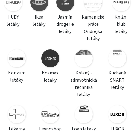
HUDY
Ikea
Jasmín
Kamenické
Knižní
letáky
letáky
drogerie
práce
klub
letáky
Ondrejka
letáky
letáky
Konzum
Kosmas
Krásný -
Kuchyně
letáky
letáky
zdravotnická
SMART
technika
letáky
letáky
Lékárny
Levnoshop
Loap letáky
LUXOR