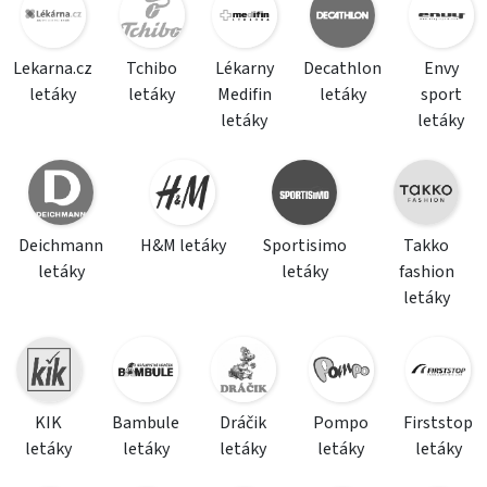
Lekarna.cz
Tchibo
Lékarny
Decathlon
Envy
letáky
letáky
Medifin
letáky
sport
letáky
letáky
Deichmann
H&M letáky
Sportisimo
Takko
letáky
letáky
fashion
letáky
KIK
Bambule
Dráčik
Pompo
Firststop
letáky
letáky
letáky
letáky
letáky