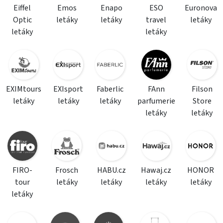
Eiffel
Emos
Enapo
ESO
Euronova
Optic
letáky
letáky
travel
letáky
letáky
letáky
EXIMtours
EXIsport
Faberlic
FAnn
Filson
letáky
letáky
letáky
parfumerie
Store
letáky
letáky
FIRO-
Frosch
HABU.cz
Hawaj.cz
HONOR
tour
letáky
letáky
letáky
letáky
letáky