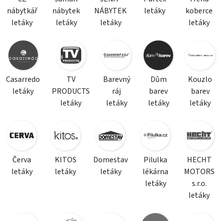
nábytkář
nábytek
NÁBYTEK
letáky
koberce
letáky
letáky
letáky
letáky
Casarredo
TV
Barevný
Dům
Kouzlo
letáky
PRODUCTS
ráj
barev
barev
letáky
letáky
letáky
letáky
Červa
KITOS
Domestav
Pilulka
HECHT
letáky
letáky
letáky
lékárna
MOTORS
letáky
s.r.o.
letáky