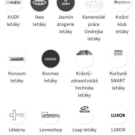
HUDY
Ikea
Jasmín
Kamenické
Knižní
letáky
letáky
drogerie
práce
klub
letáky
Ondrejka
letáky
letáky
Konzum
Kosmas
Krásný -
Kuchyně
letáky
letáky
zdravotnická
SMART
technika
letáky
letáky
Lékárny
Levnoshop
Loap letáky
LUXOR