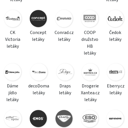
CK
Concept
Conrad.cz
COOP
Čedok
Victoria
letáky
letáky
družstvo
letáky
letáky
HB
letáky
Dáme
decoDoma
Draps
Drogerie
Eberry.cz
jídlo
letáky
letáky
Xantea.cz
letáky
letáky
letáky