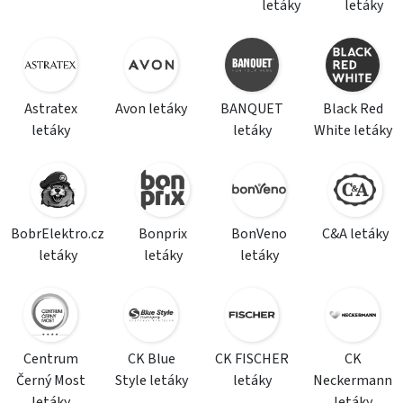
letáky
letáky
Astratex
Avon letáky
BANQUET
Black Red
letáky
letáky
White letáky
BobrElektro.cz
Bonprix
BonVeno
C&A letáky
letáky
letáky
letáky
Centrum
CK Blue
CK FISCHER
CK
Černý Most
Style letáky
letáky
Neckermann
letáky
letáky