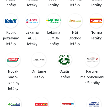
letáky
letáky
letáky
letáky
letáky
Kubík
Lékárna
Lékárna
Můj
Norma
potraviny
AGEL
LEMON
Obchod
letáky
letáky
letáky
letáky
letáky
Novák
Oriflame
Oxalis
Partner
maso-
letáky
letáky
maloobchodní
uzeniny
síť letáky
letáky