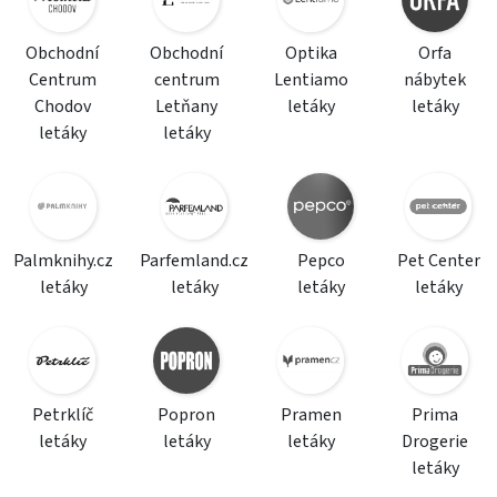
Obchodní
Obchodní
Optika
Orfa
Centrum
centrum
Lentiamo
nábytek
Chodov
Letňany
letáky
letáky
letáky
letáky
Palmknihy.cz
Parfemland.cz
Pepco
Pet Center
letáky
letáky
letáky
letáky
Petrklíč
Popron
Pramen
Prima
letáky
letáky
letáky
Drogerie
letáky