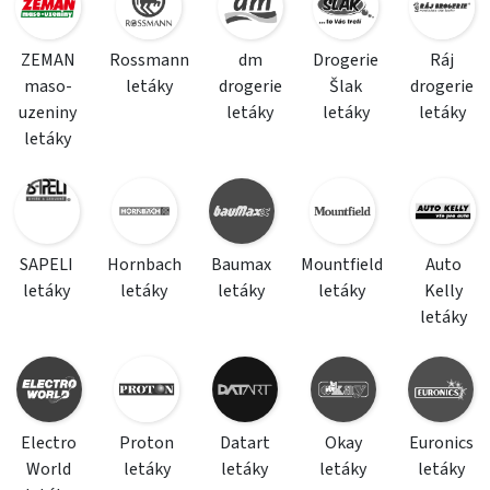
ZEMAN
Rossmann
dm
Drogerie
Ráj
maso-
letáky
drogerie
Šlak
drogerie
uzeniny
letáky
letáky
letáky
letáky
SAPELI
Hornbach
Baumax
Mountfield
Auto
letáky
letáky
letáky
letáky
Kelly
letáky
Electro
Proton
Datart
Okay
Euronics
World
letáky
letáky
letáky
letáky