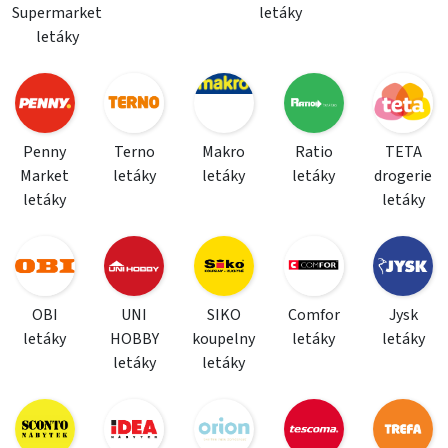
Supermarket
letáky
letáky
Penny
Terno
Makro
Ratio
TETA
Market
letáky
letáky
letáky
drogerie
letáky
letáky
OBI
UNI
SIKO
Comfor
Jysk
letáky
HOBBY
koupelny
letáky
letáky
letáky
letáky