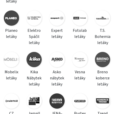
letáky
Planeo
Elektro
Expert
Fotolab
T.S.
letáky
Spáčil
letáky
letáky
Bohemia
letáky
letáky
Mobelix
Kika
Asko
Vesna
Breno
letáky
Nábytek
nábytek
letáky
koberce
letáky
letáky
letáky
CZ
Jamall
JENA-
Purtex
Trend