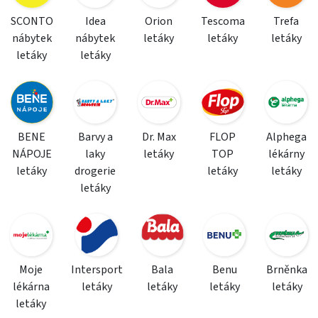
SCONTO
Idea
Orion
Tescoma
Trefa
nábytek
nábytek
letáky
letáky
letáky
letáky
letáky
BENE
Barvy a
Dr. Max
FLOP
Alphega
NÁPOJE
laky
letáky
TOP
lékárny
letáky
drogerie
letáky
letáky
letáky
Moje
Intersport
Bala
Benu
Brněnka
lékárna
letáky
letáky
letáky
letáky
letáky