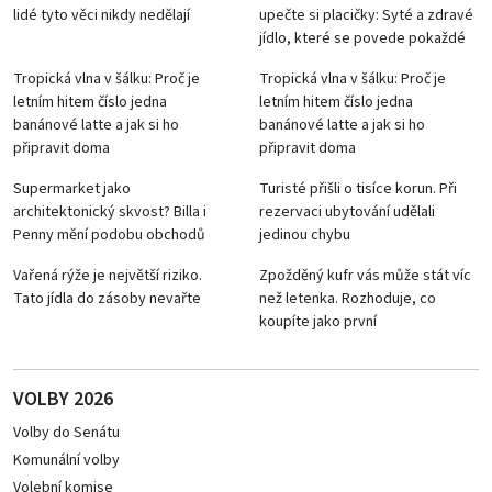
lidé tyto věci nikdy nedělají
upečte si placičky: Syté a zdravé
jídlo, které se povede pokaždé
Tropická vlna v šálku: Proč je
Tropická vlna v šálku: Proč je
letním hitem číslo jedna
letním hitem číslo jedna
banánové latte a jak si ho
banánové latte a jak si ho
připravit doma
připravit doma
Supermarket jako
Turisté přišli o tisíce korun. Při
architektonický skvost? Billa i
rezervaci ubytování udělali
Penny mění podobu obchodů
jedinou chybu
Vařená rýže je největší riziko.
Zpožděný kufr vás může stát víc
Tato jídla do zásoby nevařte
než letenka. Rozhoduje, co
koupíte jako první
VOLBY 2026
Volby do Senátu
Komunální volby
Volební komise