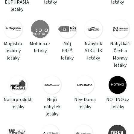
EUPHRASIA
letáky
letáky
letáky
Magistra
Mobino.cz
Můj
Nábytek
Nábytkáři
lékárny
letáky
FREŠ
MIKULÍK
Čech a
letáky
letáky
letáky
Moravy
letáky
Naturprodukt
Nejči
Nev-Dama
NOTINO.cz
letáky
nábytek
letáky
letáky
letáky