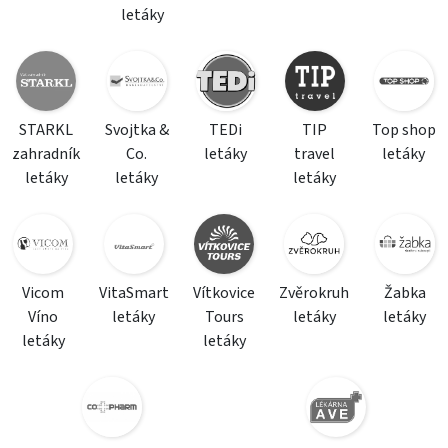
letáky
STARKL
Svojtka &
TEDi
TIP
Top shop
zahradník
Co.
letáky
travel
letáky
letáky
letáky
letáky
Vicom
VitaSmart
Vítkovice
Zvěrokruh
Žabka
Víno
letáky
Tours
letáky
letáky
letáky
letáky