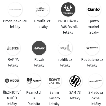
Prodejnakol.eu
Proděti.cz
PROCHÁZKA
Qanto
letáky
letáky
– Váš řezník
market
letáky
letáky
RAPPA
Ravak
rohlik.cz
Rozbaleno.cz
letáky
letáky
letáky
letáky
ŘEZNICTVÍ
Řeznictví
Sahm
SAM 73
Skladová
MÚÚÚ
u
Gastro
letáky
okna
letáky
Rudolfa
letáky
letáky