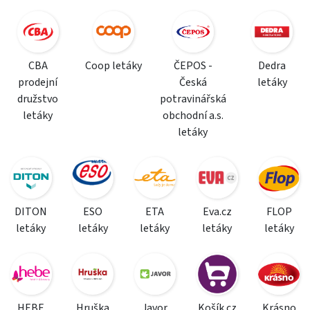
CBA
Coop letáky
ČEPOS -
Dedra
prodejní
Česká
letáky
družstvo
potravinářská
letáky
obchodní a.s.
letáky
DITON
ESO
ETA
Eva.cz
FLOP
letáky
letáky
letáky
letáky
letáky
HEBE
Hruška
Javor
Košík.cz
Krásno