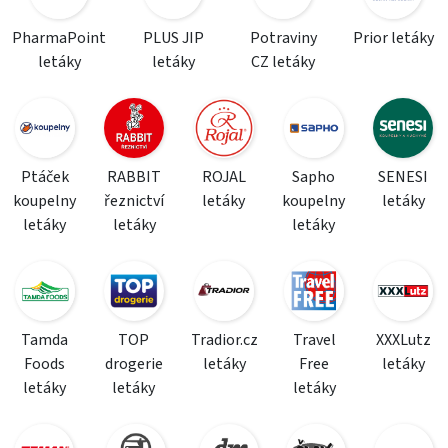
PharmaPoint
PLUS JIP
Potraviny
Prior letáky
letáky
letáky
CZ letáky
Ptáček
RABBIT
ROJAL
Sapho
SENESI
koupelny
řeznictví
letáky
koupelny
letáky
letáky
letáky
letáky
Tamda
TOP
Tradior.cz
Travel
XXXLutz
Foods
drogerie
letáky
Free
letáky
letáky
letáky
letáky