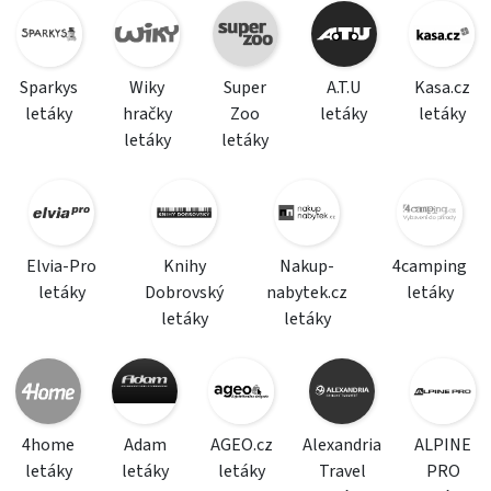
Sparkys
Wiky
Super
A.T.U
Kasa.cz
letáky
hračky
Zoo
letáky
letáky
letáky
letáky
Elvia-Pro
Knihy
Nakup-
4camping
letáky
Dobrovský
nabytek.cz
letáky
letáky
letáky
4home
Adam
AGEO.cz
Alexandria
ALPINE
letáky
letáky
letáky
Travel
PRO