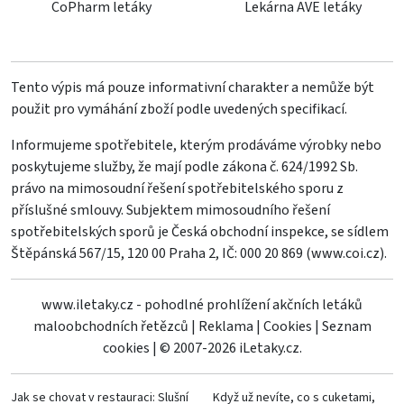
CoPharm letáky
Lekárna AVE letáky
Tento výpis má pouze informativní charakter a nemůže být
použit pro vymáhání zboží podle uvedených specifikací.
Informujeme spotřebitele, kterým prodáváme výrobky nebo
poskytujeme služby, že mají podle zákona č. 624/1992 Sb.
právo na mimosoudní řešení spotřebitelského sporu z
příslušné smlouvy. Subjektem mimosoudního řešení
spotřebitelských sporů je Česká obchodní inspekce, se sídlem
Štěpánská 567/15, 120 00 Praha 2, IČ: 000 20 869 (
www.coi.cz
).
www.iletaky.cz - pohodlné prohlížení akčních letáků
maloobchodních řetězců
|
Reklama
|
Cookies
|
Seznam
cookies
|
© 2007-2026 iLetaky.cz.
Jak se chovat v restauraci: Slušní
Když už nevíte, co s cuketami,