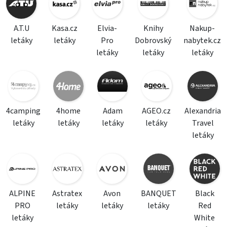
A.T.U
Kasa.cz
Elvia-
Knihy
Nakup-
letáky
letáky
Pro
Dobrovský
nabytek.cz
letáky
letáky
letáky
4camping
4home
Adam
AGEO.cz
Alexandria
letáky
letáky
letáky
letáky
Travel
letáky
ALPINE
Astratex
Avon
BANQUET
Black
PRO
letáky
letáky
letáky
Red
letáky
White