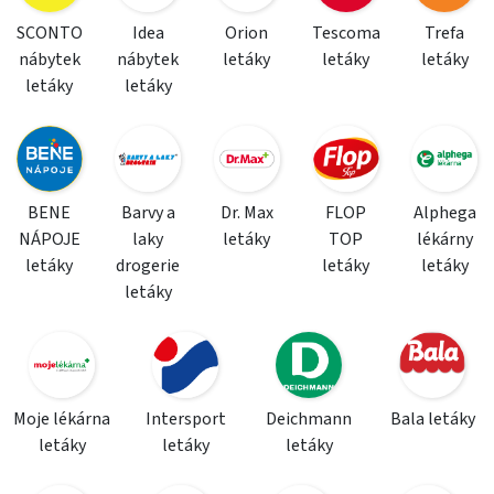
SCONTO
Idea
Orion
Tescoma
Trefa
nábytek
nábytek
letáky
letáky
letáky
letáky
letáky
BENE
Barvy a
Dr. Max
FLOP
Alphega
NÁPOJE
laky
letáky
TOP
lékárny
letáky
drogerie
letáky
letáky
letáky
Moje lékárna
Intersport
Deichmann
Bala letáky
letáky
letáky
letáky