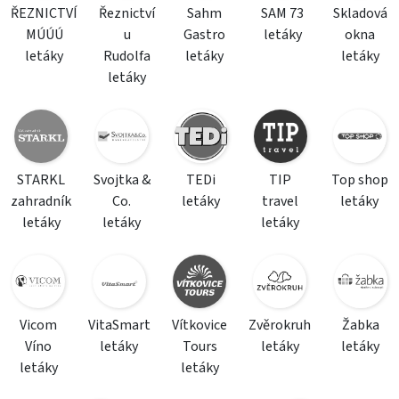
ŘEZNICTVÍ
Řeznictví
Sahm
SAM 73
Skladová
MÚÚÚ
u
Gastro
letáky
okna
letáky
Rudolfa
letáky
letáky
letáky
STARKL
Svojtka &
TEDi
TIP
Top shop
zahradník
Co.
letáky
travel
letáky
letáky
letáky
letáky
Vicom
VitaSmart
Vítkovice
Zvěrokruh
Žabka
Víno
letáky
Tours
letáky
letáky
letáky
letáky