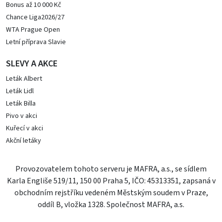
Bonus až 10 000 Kč
Chance Liga2026/27
WTA Prague Open
Letní příprava Slavie
SLEVY A AKCE
Leták Albert
Leták Lidl
Leták Billa
Pivo v akci
Kuřecí v akci
Akční letáky
Provozovatelem tohoto serveru je MAFRA, a.s., se sídlem
Karla Engliše 519/11, 150 00 Praha 5, IČO: 45313351, zapsaná v
obchodním rejstříku vedeném Městským soudem v Praze,
oddíl B, vložka 1328. Společnost MAFRA, a.s.