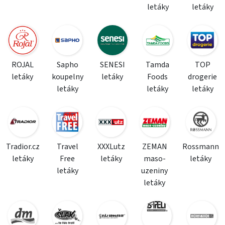
letáky
letáky
ROJAL
Sapho
SENESI
Tamda
TOP
letáky
koupelny
letáky
Foods
drogerie
letáky
letáky
letáky
Tradior.cz
Travel
XXXLutz
ZEMAN
Rossmann
letáky
Free
letáky
maso-
letáky
letáky
uzeniny
letáky