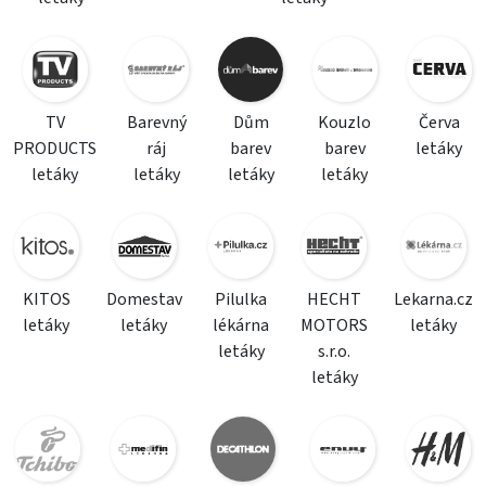
TV
Barevný
Dům
Kouzlo
Červa
PRODUCTS
ráj
barev
barev
letáky
letáky
letáky
letáky
letáky
KITOS
Domestav
Pilulka
HECHT
Lekarna.cz
letáky
letáky
lékárna
MOTORS
letáky
letáky
s.r.o.
letáky