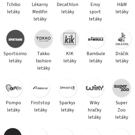
Tchibo
Lékarny
Decathlon
Envy
H&M
letáky
Medifin
letáky
sport
letáky
letáky
letáky
Sportisimo
Takko
KIK
Bambule
Dráčik
letáky
fashion
letáky
letáky
letáky
letáky
Pompo
Firststop
Sparkys
Wiky
Super
letáky
letáky
letáky
hračky
Zoo
letáky
letáky