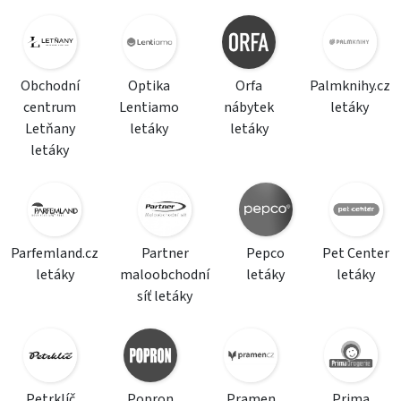
Obchodní
Optika
Orfa
Palmknihy.cz
centrum
Lentiamo
nábytek
letáky
Letňany
letáky
letáky
letáky
Parfemland.cz
Partner
Pepco
Pet Center
letáky
maloobchodní
letáky
letáky
síť letáky
Petrklíč
Popron
Pramen
Prima