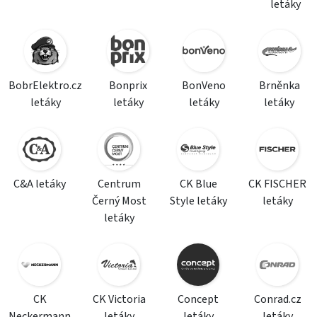
letáky
BobrElektro.cz
Bonprix
BonVeno
Brněnka
letáky
letáky
letáky
letáky
C&A letáky
Centrum
CK Blue
CK FISCHER
Černý Most
Style letáky
letáky
letáky
CK
CK Victoria
Concept
Conrad.cz
Neckermann
letáky
letáky
letáky