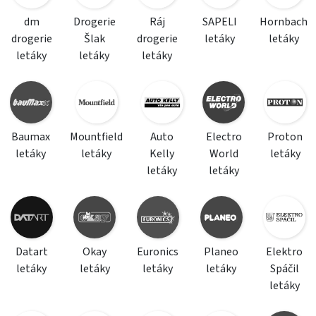
dm
Drogerie
Ráj
SAPELI
Hornbach
drogerie
Šlak
drogerie
letáky
letáky
letáky
letáky
letáky
Baumax
Mountfield
Auto
Electro
Proton
letáky
letáky
Kelly
World
letáky
letáky
letáky
Datart
Okay
Euronics
Planeo
Elektro
letáky
letáky
letáky
letáky
Spáčil
letáky