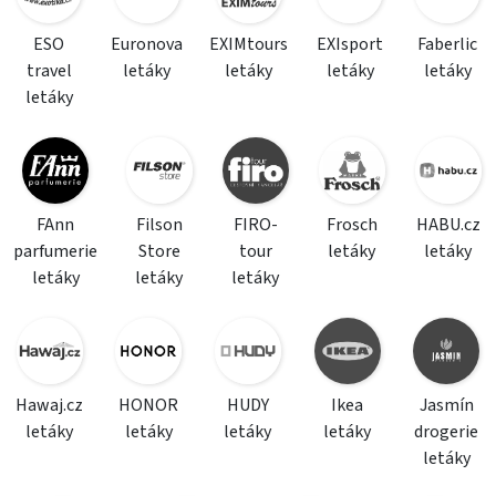
ESO
Euronova
EXIMtours
EXIsport
Faberlic
travel
letáky
letáky
letáky
letáky
letáky
FAnn
Filson
FIRO-
Frosch
HABU.cz
parfumerie
Store
tour
letáky
letáky
letáky
letáky
letáky
Hawaj.cz
HONOR
HUDY
Ikea
Jasmín
letáky
letáky
letáky
letáky
drogerie
letáky