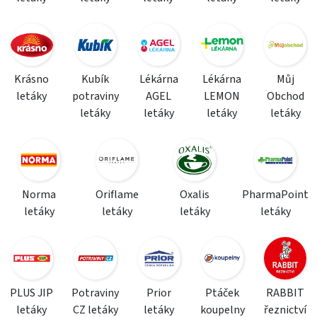
Krásno
Kubík
Lékárna
Lékárna
Můj
letáky
potraviny
AGEL
LEMON
Obchod
letáky
letáky
letáky
letáky
Norma
Oriflame
Oxalis
PharmaPoint
letáky
letáky
letáky
letáky
PLUS JIP
Potraviny
Prior
Ptáček
RABBIT
letáky
CZ letáky
letáky
koupelny
řeznictví