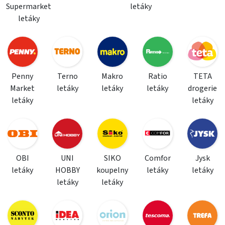
Supermarket
letáky
letáky
Penny
Terno
Makro
Ratio
TETA
Market
letáky
letáky
letáky
drogerie
letáky
letáky
OBI
UNI
SIKO
Comfor
Jysk
letáky
HOBBY
koupelny
letáky
letáky
letáky
letáky