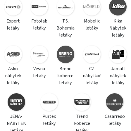
Expert
Fotolab
T.S.
Mobelix
Kika
letáky
letáky
Bohemia
letáky
Nábytek
letáky
letáky
Asko
Vesna
Breno
CZ
Jamall
nábytek
letáky
koberce
nábytkář
nábytek
letáky
letáky
letáky
letáky
JENA-
Purtex
Trend
Casarredo
NÁBYTEK
letáky
koberce
letáky
letáky
letáky