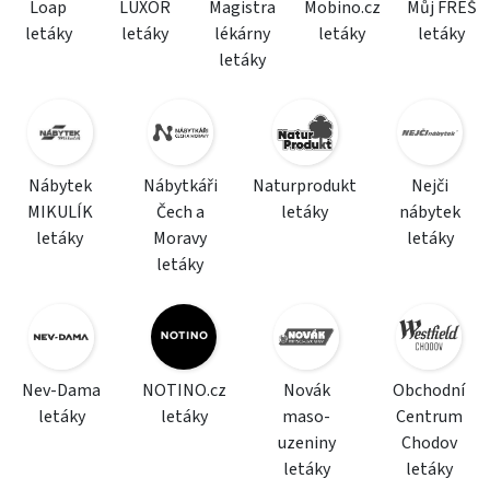
Loap
LUXOR
Magistra
Mobino.cz
Můj FREŠ
letáky
letáky
lékárny
letáky
letáky
letáky
Nábytek
Nábytkáři
Naturprodukt
Nejči
MIKULÍK
Čech a
letáky
nábytek
letáky
Moravy
letáky
letáky
Nev-Dama
NOTINO.cz
Novák
Obchodní
letáky
letáky
maso-
Centrum
uzeniny
Chodov
letáky
letáky