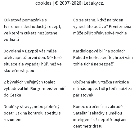
cookies
|
© 2007-2026 iLetaky.cz.
Cuketová pomazánka s
Co se stane, když na týden
tvarohem: Jednoduchý recept,
vynecháte pečivo? První změna
ve kterém cuketa nezůstane
může přijít překvapivě rychle
vodnatá
Dovolená v Egyptě vás může
Kardiologové bijí na poplach:
překvapit už první den. Některé
Pokud v horku sedíte, hrozí vám
situace ale vypadají hůř, než ve
tohle tiché nebezpečí!
skutečnosti jsou
Z bývalých veřejných toalet
Oblíbená aku vrtačka Parkside
vybudoval hit. Burgermeister míří
má nástupce. Lidl ji teď nabízí za
do Česka
pár stovek
Doplňky stravy, nebo jablečný
Konec otročení na zahradě:
ocet? Jak na kontrolu apetitu s
Satelitní sekačky s umělou
rozumem
inteligencí už nepotřebují ani
centimetr drátu