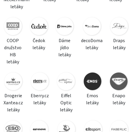
letáky
COOP
Čedok
Dáme
decoDoma
Draps
družstvo
letáky
jídlo
letáky
letáky
HB
letáky
letáky
Drogerie
Eberry.cz
Eiffel
Emos
Enapo
Xantea.cz
letáky
Optic
letáky
letáky
letáky
letáky