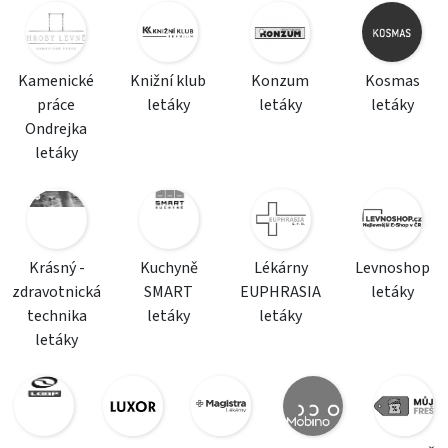
Kamenické
Knižní klub
Konzum
Kosmas
práce
letáky
letáky
letáky
Ondrejka
letáky
Krásný -
Kuchyně
Lékárny
Levnoshop
zdravotnická
SMART
EUPHRASIA
letáky
technika
letáky
letáky
letáky