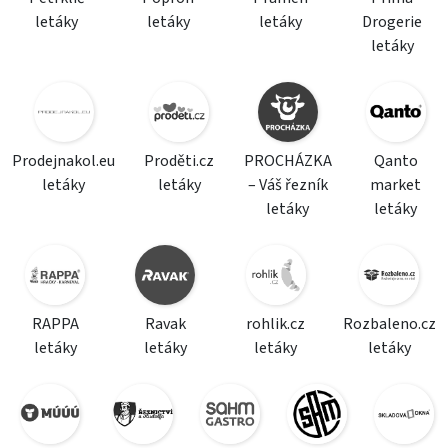
letáky
letáky
letáky
Drogerie
letáky
Prodejnakol.eu
Proděti.cz
PROCHÁZKA
Qanto
letáky
letáky
– Váš řezník
market
letáky
letáky
RAPPA
Ravak
rohlik.cz
Rozbaleno.cz
letáky
letáky
letáky
letáky