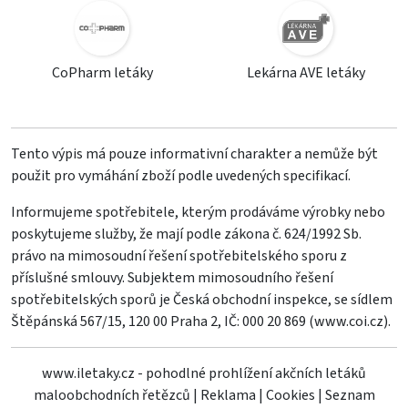
CoPharm letáky
Lekárna AVE letáky
Tento výpis má pouze informativní charakter a nemůže být
použit pro vymáhání zboží podle uvedených specifikací.
Informujeme spotřebitele, kterým prodáváme výrobky nebo
poskytujeme služby, že mají podle zákona č. 624/1992 Sb.
právo na mimosoudní řešení spotřebitelského sporu z
příslušné smlouvy. Subjektem mimosoudního řešení
spotřebitelských sporů je Česká obchodní inspekce, se sídlem
Štěpánská 567/15, 120 00 Praha 2, IČ: 000 20 869 (
www.coi.cz
).
www.iletaky.cz - pohodlné prohlížení akčních letáků
maloobchodních řetězců
|
Reklama
|
Cookies
|
Seznam