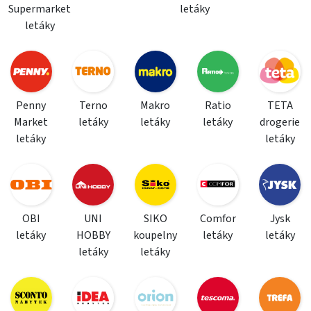
Supermarket
letáky
letáky
Penny
Terno
Makro
Ratio
TETA
Market
letáky
letáky
letáky
drogerie
letáky
letáky
OBI
UNI
SIKO
Comfor
Jysk
letáky
HOBBY
koupelny
letáky
letáky
letáky
letáky