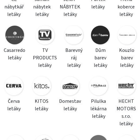
nábytkář
nábytek
NÁBYTEK
letáky
koberce
letáky
letáky
letáky
letáky
Casarredo
TV
Barevný
Dům
Kouzlo
letáky
PRODUCTS
ráj
barev
barev
letáky
letáky
letáky
letáky
Červa
KITOS
Domestav
Pilulka
HECHT
letáky
letáky
letáky
lékárna
MOTORS
letáky
s.r.o.
letáky