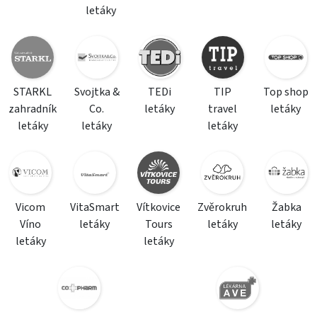
letáky
STARKL
Svojtka &
TEDi
TIP
Top shop
zahradník
Co.
letáky
travel
letáky
letáky
letáky
letáky
Vicom
VitaSmart
Vítkovice
Zvěrokruh
Žabka
Víno
letáky
Tours
letáky
letáky
letáky
letáky