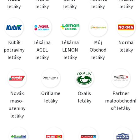
letáky
letáky
letáky
letáky
letáky
Kubík
Lékárna
Lékárna
Můj
Norma
potraviny
AGEL
LEMON
Obchod
letáky
letáky
letáky
letáky
letáky
Novák
Oriflame
Oxalis
Partner
maso-
letáky
letáky
maloobchodní
uzeniny
síť letáky
letáky