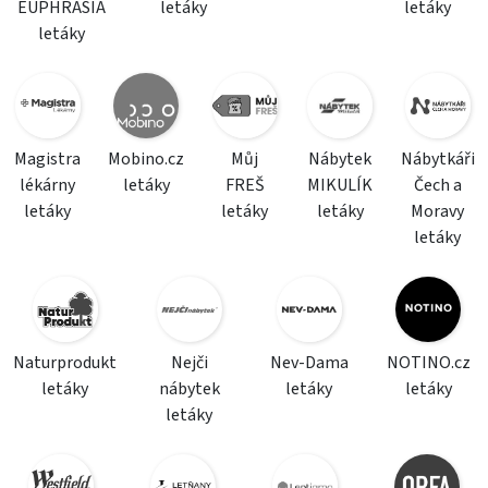
EUPHRASIA
letáky
letáky
letáky
Magistra
Mobino.cz
Můj
Nábytek
Nábytkáři
lékárny
letáky
FREŠ
MIKULÍK
Čech a
letáky
letáky
letáky
Moravy
letáky
Naturprodukt
Nejči
Nev-Dama
NOTINO.cz
letáky
nábytek
letáky
letáky
letáky