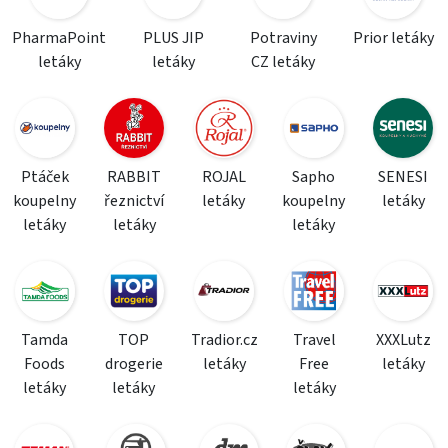
PharmaPoint
PLUS JIP
Potraviny
Prior letáky
letáky
letáky
CZ letáky
Ptáček
RABBIT
ROJAL
Sapho
SENESI
koupelny
řeznictví
letáky
koupelny
letáky
letáky
letáky
letáky
Tamda
TOP
Tradior.cz
Travel
XXXLutz
Foods
drogerie
letáky
Free
letáky
letáky
letáky
letáky