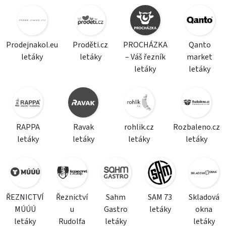
Prodejnakol.eu
Proděti.cz
PROCHÁZKA
Qanto
letáky
letáky
– Váš řezník
market
letáky
letáky
RAPPA
Ravak
rohlik.cz
Rozbaleno.cz
letáky
letáky
letáky
letáky
ŘEZNICTVÍ
Řeznictví
Sahm
SAM 73
Skladová
MÚÚÚ
u
Gastro
letáky
okna
letáky
Rudolfa
letáky
letáky