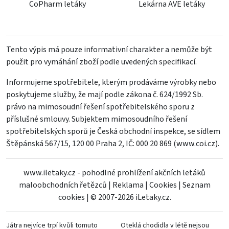
CoPharm letáky
Lekárna AVE letáky
Tento výpis má pouze informativní charakter a nemůže být
použit pro vymáhání zboží podle uvedených specifikací.
Informujeme spotřebitele, kterým prodáváme výrobky nebo
poskytujeme služby, že mají podle zákona č. 624/1992 Sb.
právo na mimosoudní řešení spotřebitelského sporu z
příslušné smlouvy. Subjektem mimosoudního řešení
spotřebitelských sporů je Česká obchodní inspekce, se sídlem
Štěpánská 567/15, 120 00 Praha 2, IČ: 000 20 869 (
www.coi.cz
).
www.iletaky.cz - pohodlné prohlížení akčních letáků
maloobchodních řetězců
|
Reklama
|
Cookies
|
Seznam
cookies
|
© 2007-2026 iLetaky.cz.
Játra nejvíce trpí kvůli tomuto
Oteklá chodidla v létě nejsou