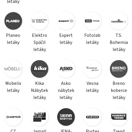
letáky
Planeo
Elektro
Expert
Fotolab
T.S.
letáky
Spáčil
letáky
letáky
Bohemia
letáky
letáky
Mobelix
Kika
Asko
Vesna
Breno
letáky
Nábytek
nábytek
letáky
koberce
letáky
letáky
letáky
CZ
Jamall
JENA-
Purtex
Trend