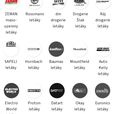
ZEMAN
Rossmann
dm
Drogerie
Ráj
maso-
letáky
drogerie
Šlak
drogerie
uzeniny
letáky
letáky
letáky
letáky
SAPELI
Hornbach
Baumax
Mountfield
Auto
letáky
letáky
letáky
letáky
Kelly
letáky
Electro
Proton
Datart
Okay
Euronics
World
letáky
letáky
letáky
letáky