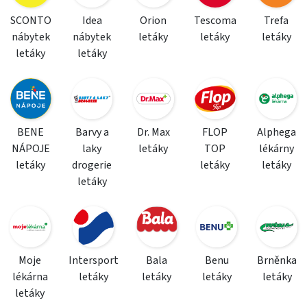
SCONTO
Idea
Orion
Tescoma
Trefa
nábytek
nábytek
letáky
letáky
letáky
letáky
letáky
BENE
Barvy a
Dr. Max
FLOP
Alphega
NÁPOJE
laky
letáky
TOP
lékárny
letáky
drogerie
letáky
letáky
letáky
Moje
Intersport
Bala
Benu
Brněnka
lékárna
letáky
letáky
letáky
letáky
letáky