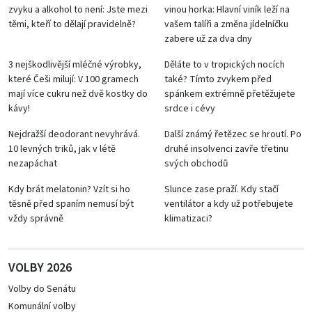
zvyku a alkohol to není: Jste mezi
vinou horka: Hlavní viník leží na
těmi, kteří to dělají pravidelně?
vašem talíři a změna jídelníčku
zabere už za dva dny
3 nejškodlivější mléčné výrobky,
Děláte to v tropických nocích
které Češi milují: V 100 gramech
také? Tímto zvykem před
mají více cukru než dvě kostky do
spánkem extrémně přetěžujete
kávy!
srdce i cévy
Nejdražší deodorant nevyhrává.
Další známý řetězec se hroutí. Po
10 levných triků, jak v létě
druhé insolvenci zavře třetinu
nezapáchat
svých obchodů
Kdy brát melatonin? Vzít si ho
Slunce zase praží. Kdy stačí
těsně před spaním nemusí být
ventilátor a kdy už potřebujete
vždy správně
klimatizaci?
VOLBY 2026
Volby do Senátu
Komunální volby