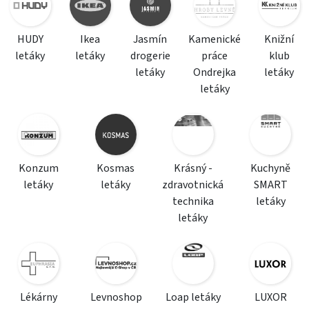
HUDY
Ikea
Jasmín
Kamenické
Knižní
letáky
letáky
drogerie
práce
klub
letáky
Ondrejka
letáky
letáky
Konzum
Kosmas
Krásný -
Kuchyně
letáky
letáky
zdravotnická
SMART
technika
letáky
letáky
Lékárny
Levnoshop
Loap letáky
LUXOR