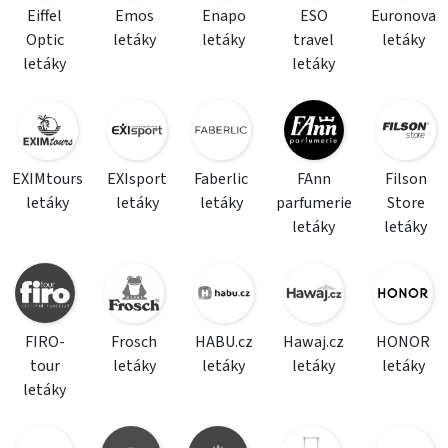
Eiffel
Emos
Enapo
ESO
Euronova
Optic
letáky
letáky
travel
letáky
letáky
letáky
EXIMtours
EXIsport
Faberlic
FAnn
Filson
letáky
letáky
letáky
parfumerie
Store
letáky
letáky
FIRO-
Frosch
HABU.cz
Hawaj.cz
HONOR
tour
letáky
letáky
letáky
letáky
letáky