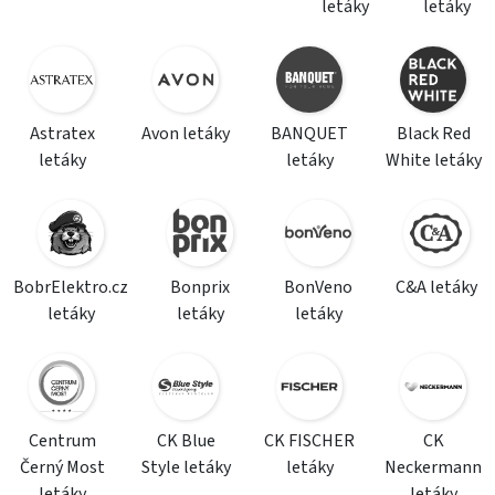
letáky
letáky
Astratex
Avon letáky
BANQUET
Black Red
letáky
letáky
White letáky
BobrElektro.cz
Bonprix
BonVeno
C&A letáky
letáky
letáky
letáky
Centrum
CK Blue
CK FISCHER
CK
Černý Most
Style letáky
letáky
Neckermann
letáky
letáky