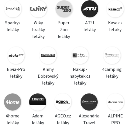
Sparkys
Wiky
Super
A.T.U
Kasa.cz
letáky
hračky
Zoo
letáky
letáky
letáky
letáky
Elvia-Pro
Knihy
Nakup-
4camping
letáky
Dobrovský
nabytek.cz
letáky
letáky
letáky
4home
Adam
AGEO.cz
Alexandria
ALPINE
letáky
letáky
letáky
Travel
PRO