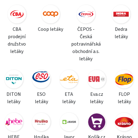
CBA
Coop letáky
ČEPOS -
Dedra
prodejní
Česká
letáky
družstvo
potravinářská
letáky
obchodní a.s.
letáky
DITON
ESO
ETA
Eva.cz
FLOP
letáky
letáky
letáky
letáky
letáky
HEBE
Hruška
Javor
Košík.cz
Krásno