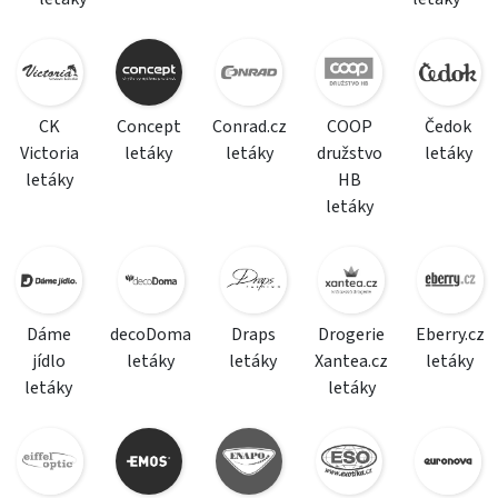
CK
Concept
Conrad.cz
COOP
Čedok
Victoria
letáky
letáky
družstvo
letáky
letáky
HB
letáky
Dáme
decoDoma
Draps
Drogerie
Eberry.cz
jídlo
letáky
letáky
Xantea.cz
letáky
letáky
letáky