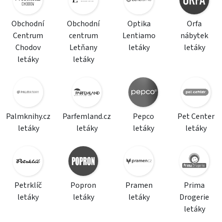
Obchodní
Obchodní
Optika
Orfa
Centrum
centrum
Lentiamo
nábytek
Chodov
Letňany
letáky
letáky
letáky
letáky
Palmknihy.cz
Parfemland.cz
Pepco
Pet Center
letáky
letáky
letáky
letáky
Petrklíč
Popron
Pramen
Prima
letáky
letáky
letáky
Drogerie
letáky