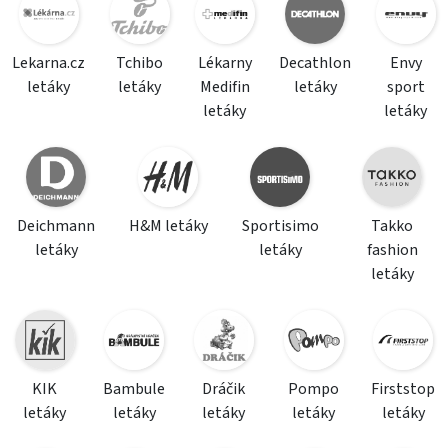
Lekarna.cz
Tchibo
Lékarny
Decathlon
Envy
letáky
letáky
Medifin
letáky
sport
letáky
letáky
Deichmann
H&M letáky
Sportisimo
Takko
letáky
letáky
fashion
letáky
KIK
Bambule
Dráčik
Pompo
Firststop
letáky
letáky
letáky
letáky
letáky