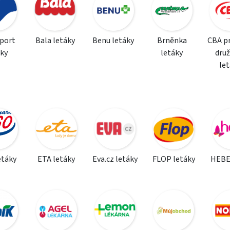
sport
Bala letáky
Benu letáky
Brněnka
CBA p
áky
letáky
dru
le
etáky
ETA letáky
Eva.cz letáky
FLOP letáky
HEBE