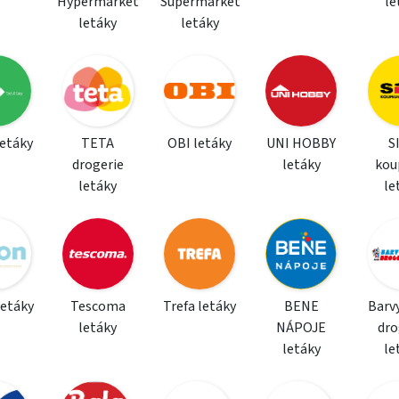
Hypermarket
Supermarket
le
letáky
letáky
letáky
TETA
OBI letáky
UNI HOBBY
S
drogerie
letáky
kou
letáky
le
letáky
Tescoma
Trefa letáky
BENE
Barvy
letáky
NÁPOJE
dro
letáky
le