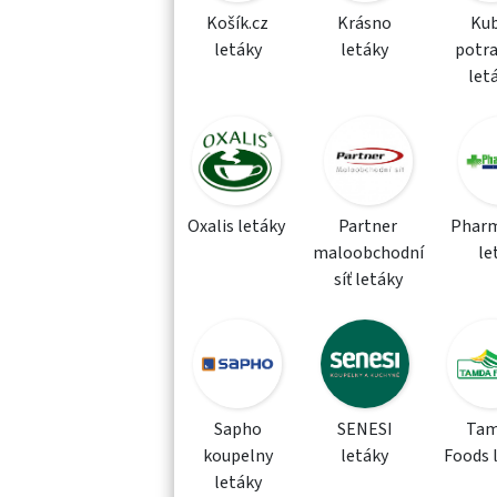
Košík.cz
Krásno
Kub
letáky
letáky
potra
let
Oxalis letáky
Partner
Phar
maloobchodní
le
síť letáky
Sapho
SENESI
Tam
koupelny
letáky
Foods 
letáky