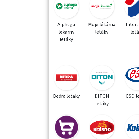
Alphega
Moje lékárna
Inter
lékárny
letáky
let
letáky
Dedra letáky
DITON
ESO l
letáky