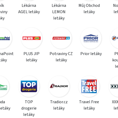
ík
Lékárna
Lékárna
Můj Obchod
N
viny
AGEL letáky
LEMON
letáky
le
áky
letáky
maPoint
PLUS JIP
Potraviny CZ
Prior letáky
P
táky
letáky
letáky
ko
l
da
TOP
Tradior.cz
Travel Free
XX
letáky
drogerie
letáky
letáky
le
letáky