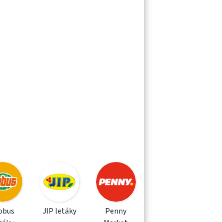
obus
JIP letáky
Penny