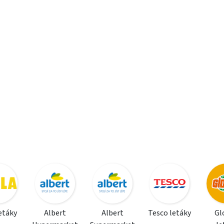
letáky
Albert
Albert
Tesco letáky
Gl