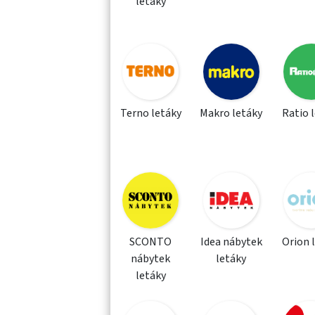
letáky
Terno letáky
Makro letáky
Ratio 
SCONTO
Idea nábytek
Orion 
nábytek
letáky
letáky