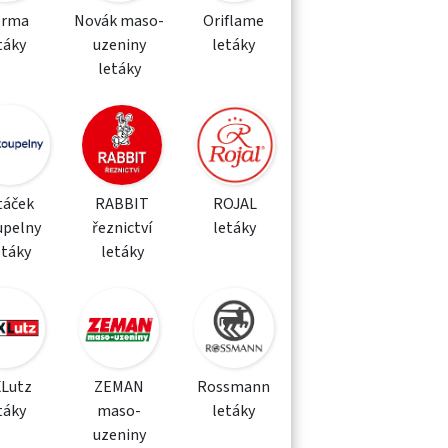
orma
Novák maso-
Oriflame
táky
uzeniny
letáky
letáky
táček
RABBIT
ROJAL
upelny
řeznictví
letáky
etáky
letáky
XLutz
ZEMAN
Rossmann
táky
maso-
letáky
uzeniny