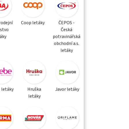
rodejní
Coop letáky
ČEPOS -
žstvo
Česká
táky
potravinářská
obchodní a.s.
letáky
 letáky
Hruška
Javor letáky
letáky