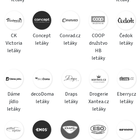
CK
Concept
Conrad.cz
COOP
Čedok
Victoria
letáky
letáky
družstvo
letáky
letáky
HB
letáky
Dáme
decoDoma
Draps
Drogerie
Eberry.cz
jídlo
letáky
letáky
Xantea.cz
letáky
letáky
letáky