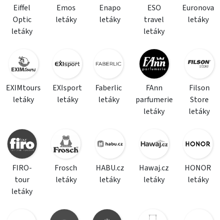
Eiffel
Emos
Enapo
ESO
Euronova
Optic
letáky
letáky
travel
letáky
letáky
letáky
EXIMtours
EXIsport
Faberlic
FAnn
Filson
letáky
letáky
letáky
parfumerie
Store
letáky
letáky
FIRO-
Frosch
HABU.cz
Hawaj.cz
HONOR
tour
letáky
letáky
letáky
letáky
letáky