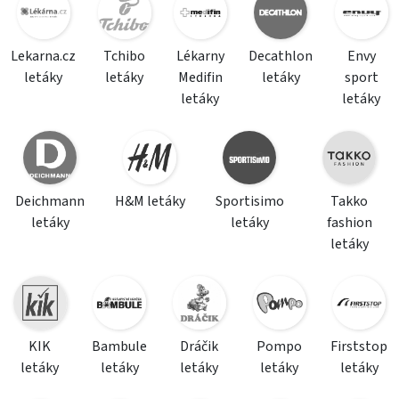
Lekarna.cz
Tchibo
Lékarny
Decathlon
Envy
letáky
letáky
Medifin
letáky
sport
letáky
letáky
Deichmann
H&M letáky
Sportisimo
Takko
letáky
letáky
fashion
letáky
KIK
Bambule
Dráčik
Pompo
Firststop
letáky
letáky
letáky
letáky
letáky