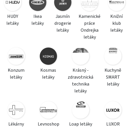
HUDY
Ikea
Jasmín
Kamenické
Knižní
letáky
letáky
drogerie
práce
klub
letáky
Ondrejka
letáky
letáky
Konzum
Kosmas
Krásný -
Kuchyně
letáky
letáky
zdravotnická
SMART
technika
letáky
letáky
Lékárny
Levnoshop
Loap letáky
LUXOR