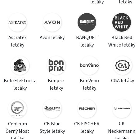
letáky
letáky
Astratex
Avon letáky
BANQUET
Black Red
letáky
letáky
White letáky
BobrElektro.cz
Bonprix
BonVeno
C&A letáky
letáky
letáky
letáky
Centrum
CK Blue
CK FISCHER
CK
Černý Most
Style letáky
letáky
Neckermann
letáky
letáky