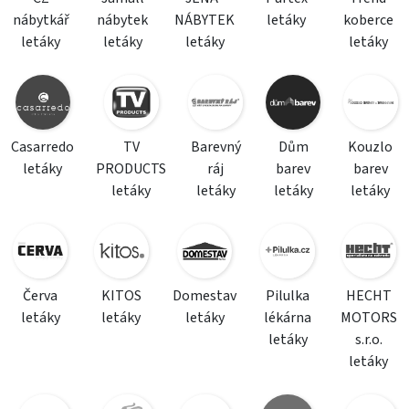
nábytkář
nábytek
NÁBYTEK
letáky
koberce
letáky
letáky
letáky
letáky
Casarredo
TV
Barevný
Dům
Kouzlo
letáky
PRODUCTS
ráj
barev
barev
letáky
letáky
letáky
letáky
Červa
KITOS
Domestav
Pilulka
HECHT
letáky
letáky
letáky
lékárna
MOTORS
letáky
s.r.o.
letáky