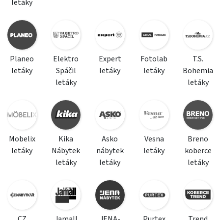
letáky
Planeo
Elektro
Expert
Fotolab
T.S.
letáky
Spáčil
letáky
letáky
Bohemia
letáky
letáky
Mobelix
Kika
Asko
Vesna
Breno
letáky
Nábytek
nábytek
letáky
koberce
letáky
letáky
letáky
CZ
Jamall
JENA-
Purtex
Trend