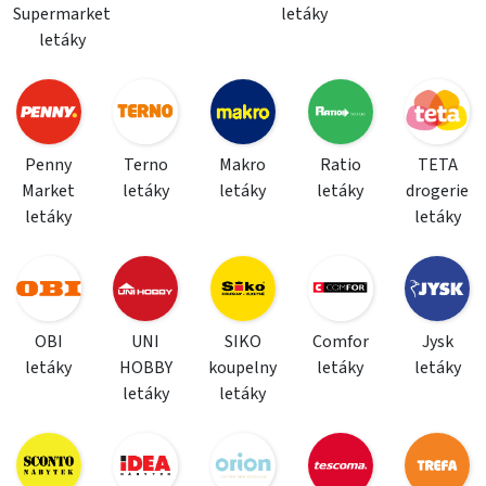
Supermarket
letáky
letáky
Penny
Terno
Makro
Ratio
TETA
Market
letáky
letáky
letáky
drogerie
letáky
letáky
OBI
UNI
SIKO
Comfor
Jysk
letáky
HOBBY
koupelny
letáky
letáky
letáky
letáky