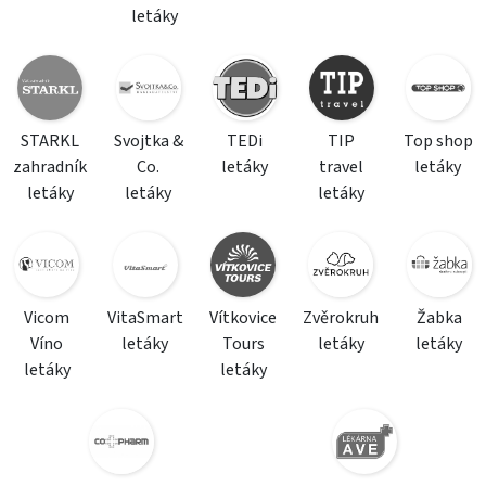
letáky
STARKL
Svojtka &
TEDi
TIP
Top shop
zahradník
Co.
letáky
travel
letáky
letáky
letáky
letáky
Vicom
VitaSmart
Vítkovice
Zvěrokruh
Žabka
Víno
letáky
Tours
letáky
letáky
letáky
letáky