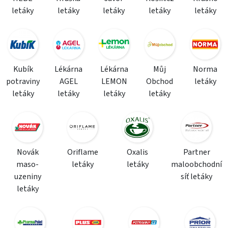
letáky
letáky
letáky
letáky
letáky
Kubík
Lékárna
Lékárna
Můj
Norma
potraviny
AGEL
LEMON
Obchod
letáky
letáky
letáky
letáky
letáky
Novák
Oriflame
Oxalis
Partner
maso-
letáky
letáky
maloobchodní
uzeniny
síť letáky
letáky