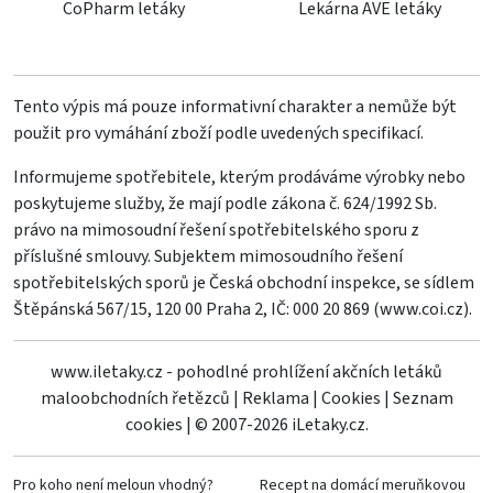
CoPharm letáky
Lekárna AVE letáky
Tento výpis má pouze informativní charakter a nemůže být
použit pro vymáhání zboží podle uvedených specifikací.
Informujeme spotřebitele, kterým prodáváme výrobky nebo
poskytujeme služby, že mají podle zákona č. 624/1992 Sb.
právo na mimosoudní řešení spotřebitelského sporu z
příslušné smlouvy. Subjektem mimosoudního řešení
spotřebitelských sporů je Česká obchodní inspekce, se sídlem
Štěpánská 567/15, 120 00 Praha 2, IČ: 000 20 869 (
www.coi.cz
).
www.iletaky.cz - pohodlné prohlížení akčních letáků
maloobchodních řetězců
|
Reklama
|
Cookies
|
Seznam
cookies
|
© 2007-2026 iLetaky.cz.
Pro koho není meloun vhodný?
Recept na domácí meruňkovou