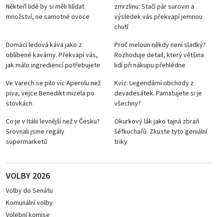
Někteří lidé by si měli hlídat
zmrzlinu: Stačí pár surovin a
množství, ne samotné ovoce
výsledek vás překvapí jemnou
chutí
Domácí ledová káva jako z
Proč meloun někdy není sladký?
oblíbené kavárny. Překvapí vás,
Rozhoduje detail, který většina
jak málo ingrediencí potřebujete
lidí při nákupu přehlédne
Ve Varech se pilo víc Aperolu než
Kvíz: Legendární obchody z
piva, vejce Benedikt mizela po
devadesátek. Pamatujete si je
stovkách
všechny?
Co je v Itálii levnější než v Česku?
Okurkový lák jako tajná zbraň
Srovnali jsme regály
šéfkuchařů. Zkuste tyto geniální
supermarketů
triky
VOLBY 2026
Volby do Senátu
Komunální volby
Volební komise