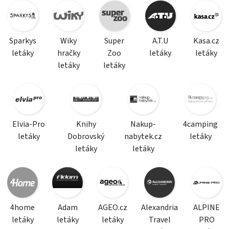
Sparkys
Wiky
Super
A.T.U
Kasa.cz
letáky
hračky
Zoo
letáky
letáky
letáky
letáky
Elvia-Pro
Knihy
Nakup-
4camping
letáky
Dobrovský
nabytek.cz
letáky
letáky
letáky
4home
Adam
AGEO.cz
Alexandria
ALPINE
letáky
letáky
letáky
Travel
PRO