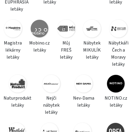
EUPHRASIA
letáky
letáky
letáky
Magistra
Mobino.cz
Můj
Nábytek
Nábytkáři
lékárny
letáky
FREŠ
MIKULÍK
Čech a
letáky
letáky
letáky
Moravy
letáky
Naturprodukt
Nejči
Nev-Dama
NOTINO.cz
letáky
nábytek
letáky
letáky
letáky