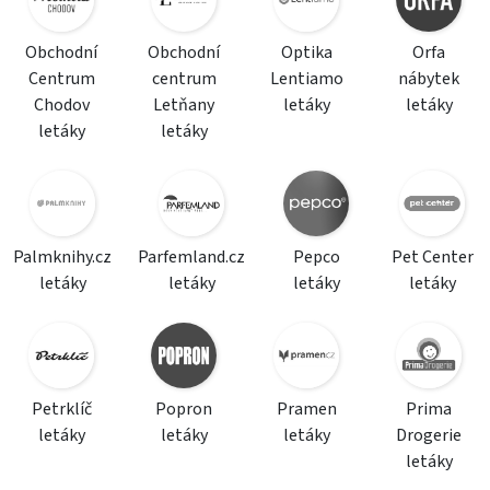
Obchodní
Obchodní
Optika
Orfa
Centrum
centrum
Lentiamo
nábytek
Chodov
Letňany
letáky
letáky
letáky
letáky
Palmknihy.cz
Parfemland.cz
Pepco
Pet Center
letáky
letáky
letáky
letáky
Petrklíč
Popron
Pramen
Prima
letáky
letáky
letáky
Drogerie
letáky