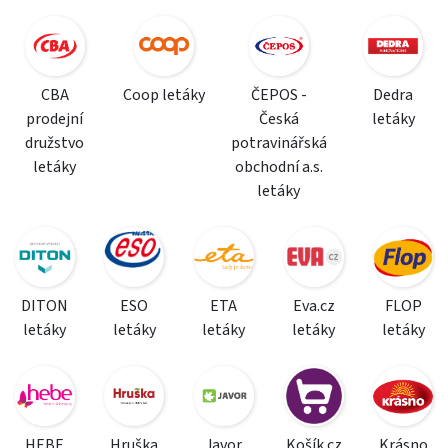
CBA
Coop letáky
ČEPOS -
Dedra
prodejní
Česká
letáky
družstvo
potravinářská
letáky
obchodní a.s.
letáky
DITON
ESO
ETA
Eva.cz
FLOP
letáky
letáky
letáky
letáky
letáky
HEBE
Hruška
Javor
Košík.cz
Krásno