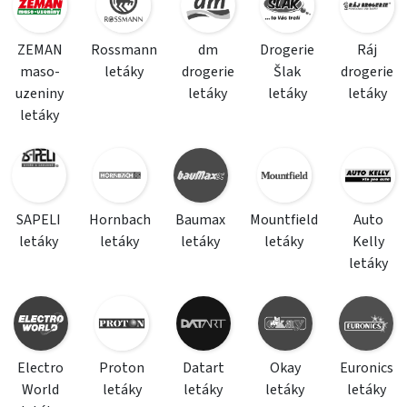
ZEMAN
Rossmann
dm
Drogerie
Ráj
maso-
letáky
drogerie
Šlak
drogerie
uzeniny
letáky
letáky
letáky
letáky
SAPELI
Hornbach
Baumax
Mountfield
Auto
letáky
letáky
letáky
letáky
Kelly
letáky
Electro
Proton
Datart
Okay
Euronics
World
letáky
letáky
letáky
letáky