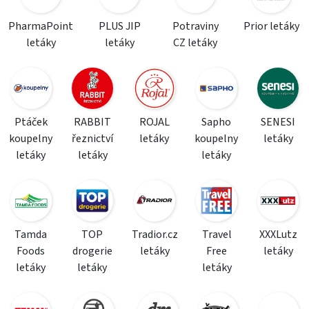
PharmaPoint
PLUS JIP
Potraviny
Prior letáky
letáky
letáky
CZ letáky
Ptáček
RABBIT
ROJAL
Sapho
SENESI
koupelny
řeznictví
letáky
koupelny
letáky
letáky
letáky
letáky
Tamda
TOP
Tradior.cz
Travel
XXXLutz
Foods
drogerie
letáky
Free
letáky
letáky
letáky
letáky