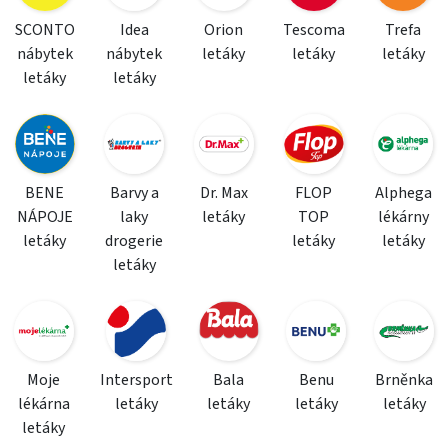
SCONTO
Idea
Orion
Tescoma
Trefa
nábytek
nábytek
letáky
letáky
letáky
letáky
letáky
BENE
Barvy a
Dr. Max
FLOP
Alphega
NÁPOJE
laky
letáky
TOP
lékárny
letáky
drogerie
letáky
letáky
letáky
Moje
Intersport
Bala
Benu
Brněnka
lékárna
letáky
letáky
letáky
letáky
letáky