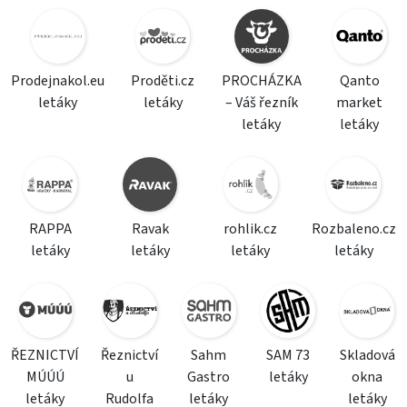
Prodejnakol.eu
Proděti.cz
PROCHÁZKA
Qanto
letáky
letáky
– Váš řezník
market
letáky
letáky
RAPPA
Ravak
rohlik.cz
Rozbaleno.cz
letáky
letáky
letáky
letáky
ŘEZNICTVÍ
Řeznictví
Sahm
SAM 73
Skladová
MÚÚÚ
u
Gastro
letáky
okna
letáky
Rudolfa
letáky
letáky