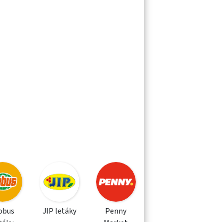
obus
JIP letáky
Penny