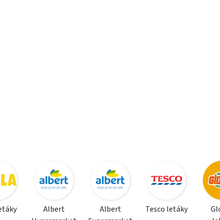
letáky
Albert
Albert
Tesco letáky
Gl