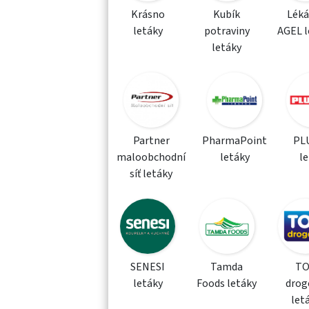
Krásno
Kubík
Léká
letáky
potraviny
AGEL l
letáky
Partner
PharmaPoint
PLU
maloobchodní
letáky
l
síť letáky
SENESI
Tamda
T
letáky
Foods letáky
drog
let