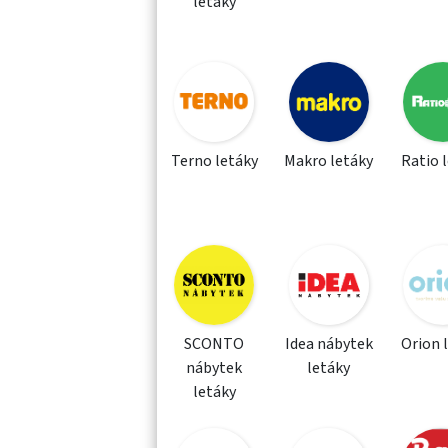
letáky
Terno letáky
Makro letáky
Ratio 
SCONTO
Idea nábytek
Orion 
nábytek
letáky
letáky