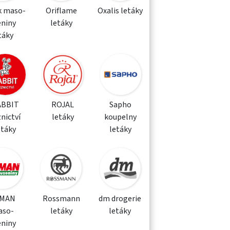
k maso-
Oriflame
Oxalis letáky
eniny
letáky
táky
ABBIT
ROJAL
Sapho
nictví
letáky
koupelny
etáky
letáky
MAN
Rossmann
dm drogerie
aso-
letáky
letáky
eniny