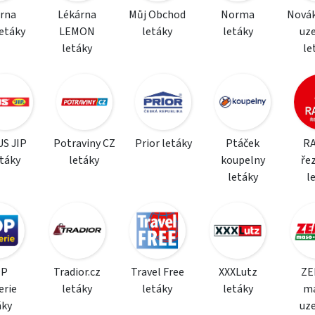
rna
Lékárna
Můj Obchod
Norma
Nová
etáky
LEMON
letáky
letáky
uz
letáky
le
S JIP
Potraviny CZ
Prior letáky
Ptáček
R
etáky
letáky
koupelny
řez
letáky
l
OP
Tradior.cz
Travel Free
XXXLutz
ZE
erie
letáky
letáky
letáky
m
áky
uz