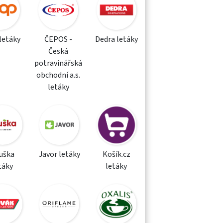
letáky
ČEPOS -
Dedra letáky
Česká
potravinářská
obchodní a.s.
letáky
uška
Javor letáky
Košík.cz
táky
letáky