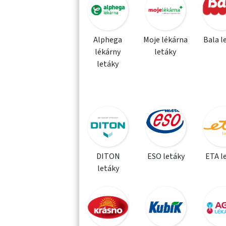
Alphega
Moje lékárna
Bala l
lékárny
letáky
letáky
DITON
ESO letáky
ETA l
letáky