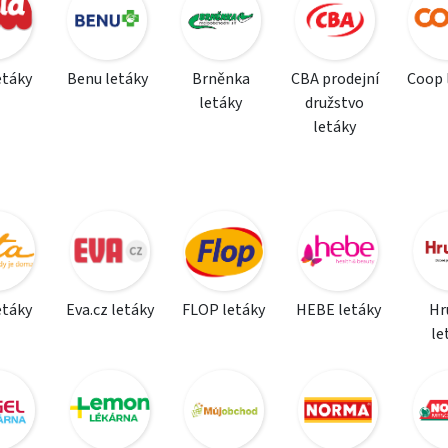
etáky
Benu letáky
Brněnka
CBA prodejní
Coop 
letáky
družstvo
letáky
etáky
Eva.cz letáky
FLOP letáky
HEBE letáky
Hr
le