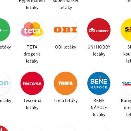
Hypermarket
Supermarket
le
letáky
letáky
letáky
TETA
OBI letáky
UNI HOBBY
S
drogerie
letáky
kou
letáky
le
letáky
Tescoma
Trefa letáky
BENE
Barvy
letáky
NÁPOJE
dro
letáky
le