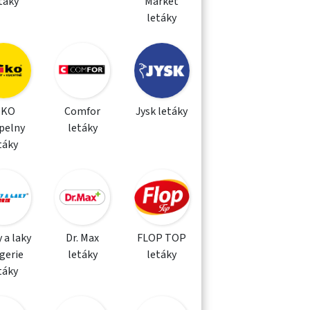
táky
Market
letáky
IKO
Comfor
Jysk letáky
pelny
letáky
táky
 a laky
Dr. Max
FLOP TOP
gerie
letáky
letáky
táky