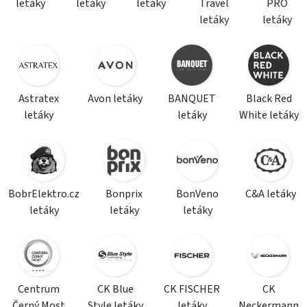
letáky
letáky
letáky
Travel
PRO
letáky
letáky
Astratex
Avon letáky
BANQUET
Black Red
letáky
letáky
White letáky
BobrElektro.cz
Bonprix
BonVeno
C&A letáky
letáky
letáky
letáky
Centrum
CK Blue
CK FISCHER
CK
Černý Most
Style letáky
letáky
Neckermann