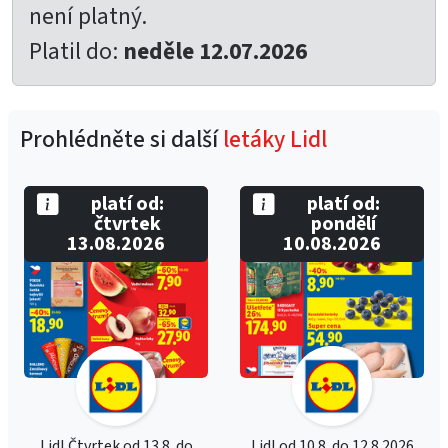
není platný.
Platil do:
neděle 12.07.2026
Prohlédněte si další
letáky Lidl
platí od:
platí od:
čtvrtek
pondělí
13.08.2026
10.08.2026
Lidl Čtvrtek od 13.8. do
Lidl od 10.8. do 12.8.2026