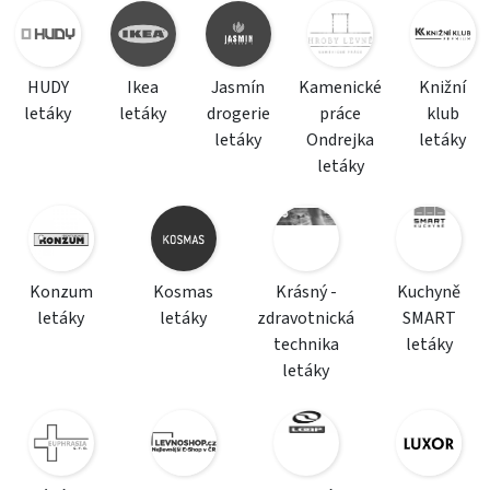
HUDY
Ikea
Jasmín
Kamenické
Knižní
letáky
letáky
drogerie
práce
klub
letáky
Ondrejka
letáky
letáky
Konzum
Kosmas
Krásný -
Kuchyně
letáky
letáky
zdravotnická
SMART
technika
letáky
letáky