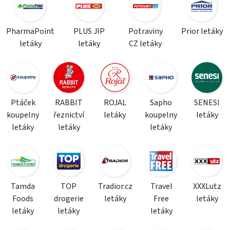
PharmaPoint
PLUS JIP
Potraviny
Prior letáky
letáky
letáky
CZ letáky
Ptáček
RABBIT
ROJAL
Sapho
SENESI
koupelny
řeznictví
letáky
koupelny
letáky
letáky
letáky
letáky
Tamda
TOP
Tradior.cz
Travel
XXXLutz
Foods
drogerie
letáky
Free
letáky
letáky
letáky
letáky