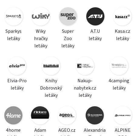
Sparkys
Wiky
Super
A.T.U
Kasa.cz
letáky
hračky
Zoo
letáky
letáky
letáky
letáky
Elvia-Pro
Knihy
Nakup-
4camping
letáky
Dobrovský
nabytek.cz
letáky
letáky
letáky
4home
Adam
AGEO.cz
Alexandria
ALPINE