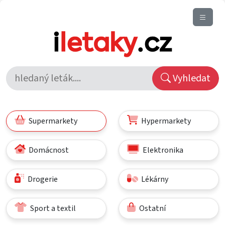
Vyhledat
Supermarkety
Hypermarkety
Domácnost
Elektronika
Drogerie
Lékárny
Sport a textil
Ostatní