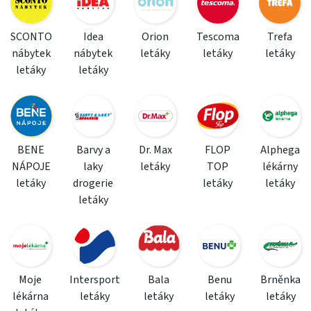
SCONTO
Idea
Orion
Tescoma
Trefa
nábytek
nábytek
letáky
letáky
letáky
letáky
letáky
BENE
Barvy a
Dr. Max
FLOP
Alphega
NÁPOJE
laky
letáky
TOP
lékárny
letáky
drogerie
letáky
letáky
letáky
Moje
Intersport
Bala
Benu
Brněnka
lékárna
letáky
letáky
letáky
letáky