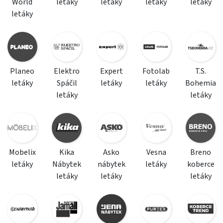
World
letáky
letáky
letáky
letáky
letáky
Planeo
Elektro
Expert
Fotolab
T.S.
letáky
Spáčil
letáky
letáky
Bohemia
letáky
letáky
Mobelix
Kika
Asko
Vesna
Breno
letáky
Nábytek
nábytek
letáky
koberce
letáky
letáky
letáky