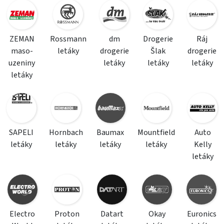
ZEMAN
Rossmann
dm
Drogerie
Ráj
maso-
letáky
drogerie
Šlak
drogerie
uzeniny
letáky
letáky
letáky
letáky
SAPELI
Hornbach
Baumax
Mountfield
Auto
letáky
letáky
letáky
letáky
Kelly
letáky
Electro
Proton
Datart
Okay
Euronics