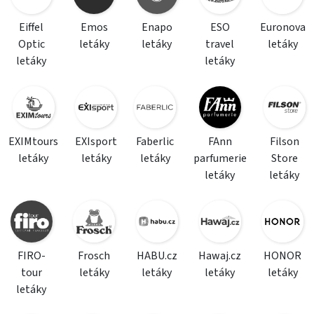
Eiffel
Emos
Enapo
ESO
Euronova
Optic
letáky
letáky
travel
letáky
letáky
letáky
EXIMtours
EXIsport
Faberlic
FAnn
Filson
letáky
letáky
letáky
parfumerie
Store
letáky
letáky
FIRO-
Frosch
HABU.cz
Hawaj.cz
HONOR
tour
letáky
letáky
letáky
letáky
letáky