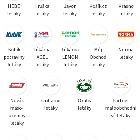
HEBE
Hruška
Javor
Košík.cz
Krásno
letáky
letáky
letáky
letáky
letáky
Kubík
Lékárna
Lékárna
Můj
Norma
potraviny
AGEL
LEMON
Obchod
letáky
letáky
letáky
letáky
letáky
Novák
Oriflame
Oxalis
Partner
maso-
letáky
letáky
maloobchodní
uzeniny
síť letáky
letáky