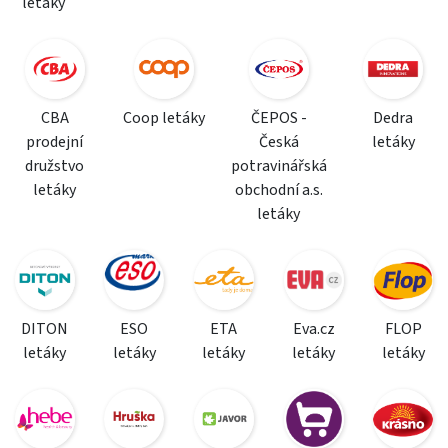
letáky
CBA
Coop letáky
ČEPOS -
Dedra
prodejní
Česká
letáky
družstvo
potravinářská
letáky
obchodní a.s.
letáky
DITON
ESO
ETA
Eva.cz
FLOP
letáky
letáky
letáky
letáky
letáky