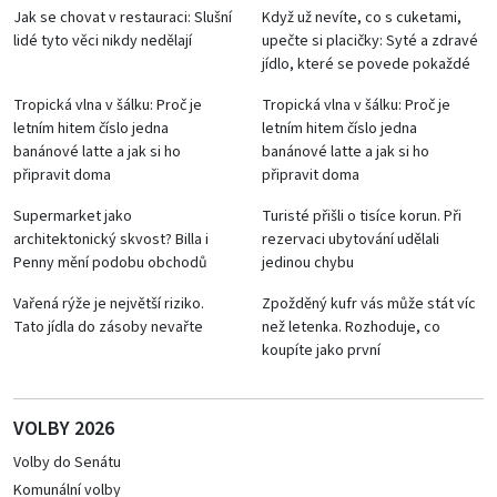
Jak se chovat v restauraci: Slušní
Když už nevíte, co s cuketami,
lidé tyto věci nikdy nedělají
upečte si placičky: Syté a zdravé
jídlo, které se povede pokaždé
Tropická vlna v šálku: Proč je
Tropická vlna v šálku: Proč je
letním hitem číslo jedna
letním hitem číslo jedna
banánové latte a jak si ho
banánové latte a jak si ho
připravit doma
připravit doma
Supermarket jako
Turisté přišli o tisíce korun. Při
architektonický skvost? Billa i
rezervaci ubytování udělali
Penny mění podobu obchodů
jedinou chybu
Vařená rýže je největší riziko.
Zpožděný kufr vás může stát víc
Tato jídla do zásoby nevařte
než letenka. Rozhoduje, co
koupíte jako první
VOLBY 2026
Volby do Senátu
Komunální volby