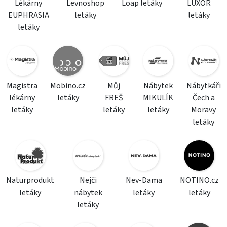
Lékárny
Levnoshop
Loap letáky
LUXOR
EUPHRASIA
letáky
letáky
letáky
Magistra
Mobino.cz
Můj
Nábytek
Nábytkáři
lékárny
letáky
FREŠ
MIKULÍK
Čech a
letáky
letáky
letáky
Moravy
letáky
Naturprodukt
Nejči
Nev-Dama
NOTINO.cz
letáky
nábytek
letáky
letáky
letáky