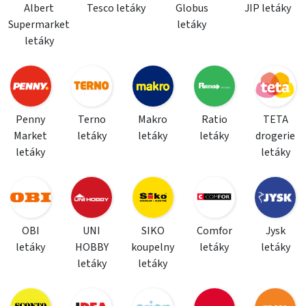
Albert
Tesco letáky
Globus
JIP letáky
Supermarket
letáky
letáky
Penny
Terno
Makro
Ratio
TETA
Market
letáky
letáky
letáky
drogerie
letáky
letáky
OBI
UNI
SIKO
Comfor
Jysk
letáky
HOBBY
koupelny
letáky
letáky
letáky
letáky