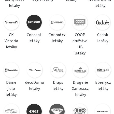
letáky
letáky
CK
Concept
Conrad.cz
COOP
Čedok
Victoria
letáky
letáky
družstvo
letáky
letáky
HB
letáky
Dáme
decoDoma
Draps
Drogerie
Eberry.cz
jídlo
letáky
letáky
Xantea.cz
letáky
letáky
letáky