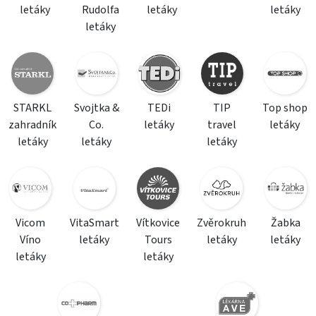
letáky
Rudolfa
letáky
letáky
letáky
STARKL
Svojtka &
TEDi
TIP
Top shop
zahradník
Co.
letáky
travel
letáky
letáky
letáky
letáky
Vicom
VitaSmart
Vítkovice
Zvěrokruh
Žabka
Víno
letáky
Tours
letáky
letáky
letáky
letáky