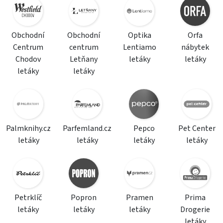
Obchodní
Obchodní
Optika
Orfa
Centrum
centrum
Lentiamo
nábytek
Chodov
Letňany
letáky
letáky
letáky
letáky
Palmknihy.cz
Parfemland.cz
Pepco
Pet Center
letáky
letáky
letáky
letáky
Petrklíč
Popron
Pramen
Prima
letáky
letáky
letáky
Drogerie
letáky