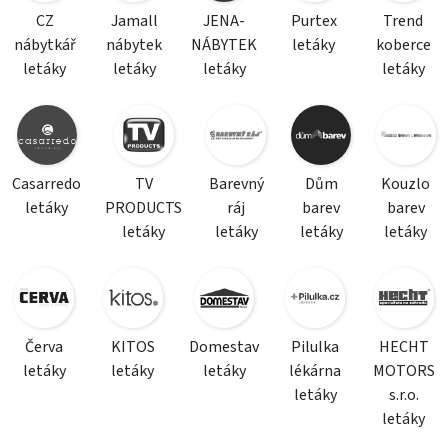
CZ
Jamall
JENA-
Purtex
Trend
nábytkář
nábytek
NÁBYTEK
letáky
koberce
letáky
letáky
letáky
letáky
Casarredo
TV
Barevný
Dům
Kouzlo
letáky
PRODUCTS
ráj
barev
barev
letáky
letáky
letáky
letáky
Červa
KITOS
Domestav
Pilulka
HECHT
letáky
letáky
letáky
lékárna
MOTORS
letáky
s.r.o.
letáky