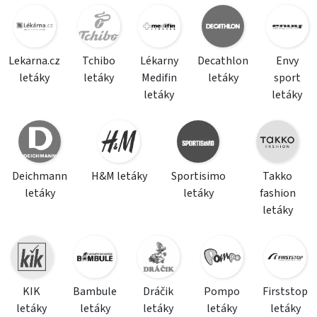
Lekarna.cz
Tchibo
Lékarny
Decathlon
Envy
letáky
letáky
Medifin
letáky
sport
letáky
letáky
Deichmann
H&M letáky
Sportisimo
Takko
letáky
letáky
fashion
letáky
KIK
Bambule
Dráčik
Pompo
Firststop
letáky
letáky
letáky
letáky
letáky