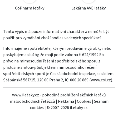
CoPharm letáky
Lekárna AVE letáky
Tento výpis má pouze informativní charakter a nemůže být
použit pro vymáhání zboží podle uvedených specifikací.
Informujeme spotřebitele, kterým prodáváme výrobky nebo
poskytujeme služby, že mají podle zákona č. 624/1992 Sb.
právo na mimosoudní řešení spotřebitelského sporu z
příslušné smlouvy. Subjektem mimosoudního řešení
spotřebitelských sporů je Česká obchodní inspekce, se sídlem
Štěpánská 567/15, 120 00 Praha 2, IČ: 000 20 869 (
www.coi.cz
).
www.iletaky.cz - pohodlné prohlížení akčních letáků
maloobchodních řetězců
|
Reklama
|
Cookies
|
Seznam
cookies
|
© 2007-2026 iLetaky.cz.