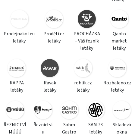
Prodejnakol.eu
Proděti.cz
PROCHÁZKA
Qanto
letáky
letáky
– Váš řezník
market
letáky
letáky
RAPPA
Ravak
rohlik.cz
Rozbaleno.cz
letáky
letáky
letáky
letáky
ŘEZNICTVÍ
Řeznictví
Sahm
SAM 73
Skladová
MÚÚÚ
u
Gastro
letáky
okna