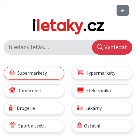
Vyhledat
Supermarkety
Hypermarkety
Domácnost
Elektronika
Drogerie
Lékárny
Sport a textil
Ostatní