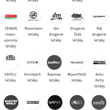
letáky
letáky
letáky
ZEMAN
Rossmann
dm
Drogerie
Ráj
maso-
letáky
drogerie
Šlak
drogerie
uzeniny
letáky
letáky
letáky
letáky
SAPELI
Hornbach
Baumax
Mountfield
Auto
letáky
letáky
letáky
letáky
Kelly
letáky