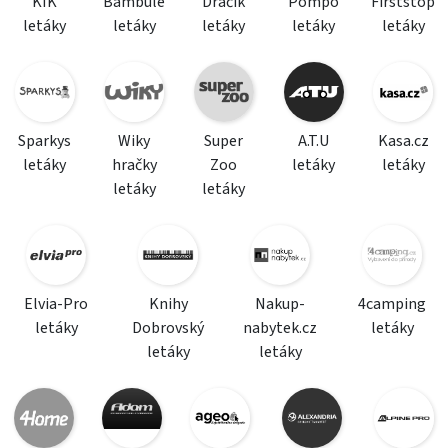
KIK
Bambule
Dráčik
Pompo
Firststop
letáky
letáky
letáky
letáky
letáky
Sparkys
Wiky
Super
A.T.U
Kasa.cz
letáky
hračky
Zoo
letáky
letáky
letáky
letáky
Elvia-Pro
Knihy
Nakup-
4camping
letáky
Dobrovský
nabytek.cz
letáky
letáky
letáky