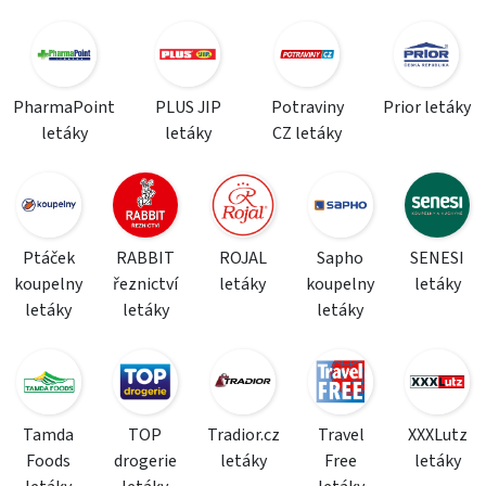
PharmaPoint
PLUS JIP
Potraviny
Prior letáky
letáky
letáky
CZ letáky
Ptáček
RABBIT
ROJAL
Sapho
SENESI
koupelny
řeznictví
letáky
koupelny
letáky
letáky
letáky
letáky
Tamda
TOP
Tradior.cz
Travel
XXXLutz
Foods
drogerie
letáky
Free
letáky