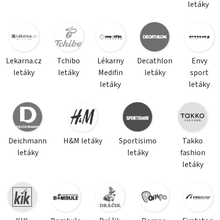
letáky
Lekarna.cz
Tchibo
Lékarny
Decathlon
Envy
letáky
letáky
Medifin
letáky
sport
letáky
letáky
Deichmann
H&M letáky
Sportisimo
Takko
letáky
letáky
fashion
letáky