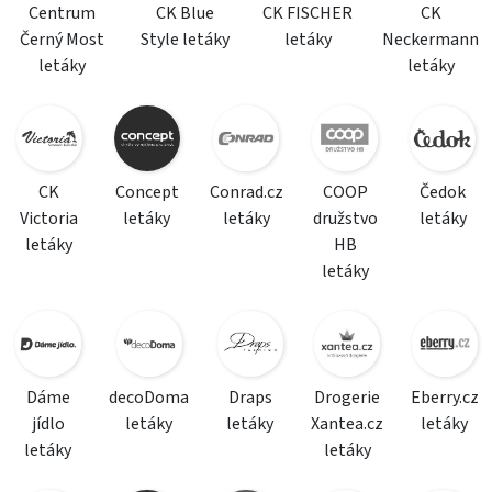
Centrum
CK Blue
CK FISCHER
CK
Černý Most
Style letáky
letáky
Neckermann
letáky
letáky
CK
Concept
Conrad.cz
COOP
Čedok
Victoria
letáky
letáky
družstvo
letáky
letáky
HB
letáky
Dáme
decoDoma
Draps
Drogerie
Eberry.cz
jídlo
letáky
letáky
Xantea.cz
letáky
letáky
letáky