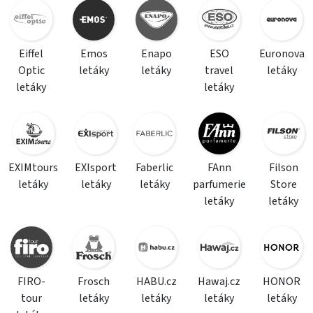
Eiffel
Emos
Enapo
ESO
Euronova
Optic
letáky
letáky
travel
letáky
letáky
letáky
EXIMtours
EXIsport
Faberlic
FAnn
Filson
letáky
letáky
letáky
parfumerie
Store
letáky
letáky
FIRO-
Frosch
HABU.cz
Hawaj.cz
HONOR
tour
letáky
letáky
letáky
letáky