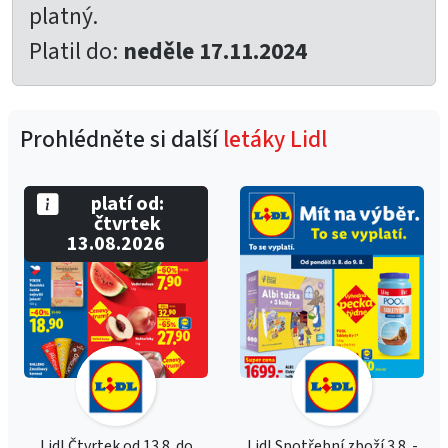
platný.
Platil do:
neděle 17.11.2024
Prohlédněte si další
letáky Lidl
platí od:
čtvrtek
13.08.2026
Lidl Čtvrtek od 13.8. do
Lidl Spotřební zboží 3.8. -