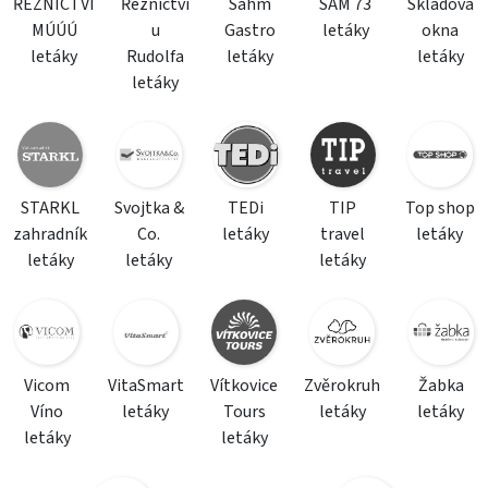
ŘEZNICTVÍ
Řeznictví
Sahm
SAM 73
Skladová
MÚÚÚ
u
Gastro
letáky
okna
letáky
Rudolfa
letáky
letáky
letáky
STARKL
Svojtka &
TEDi
TIP
Top shop
zahradník
Co.
letáky
travel
letáky
letáky
letáky
letáky
Vicom
VitaSmart
Vítkovice
Zvěrokruh
Žabka
Víno
letáky
Tours
letáky
letáky
letáky
letáky