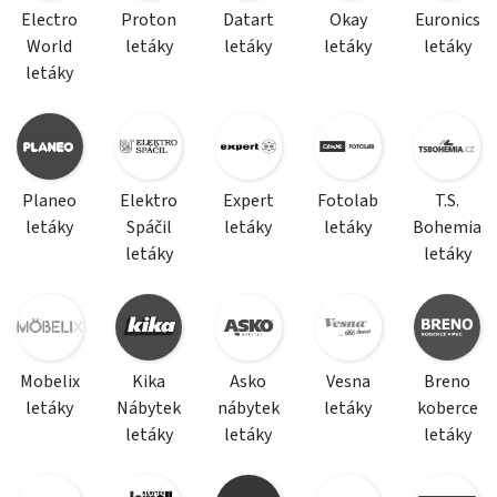
Electro
Proton
Datart
Okay
Euronics
World
letáky
letáky
letáky
letáky
letáky
Planeo
Elektro
Expert
Fotolab
T.S.
letáky
Spáčil
letáky
letáky
Bohemia
letáky
letáky
Mobelix
Kika
Asko
Vesna
Breno
letáky
Nábytek
nábytek
letáky
koberce
letáky
letáky
letáky