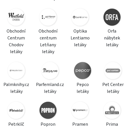
Obchodní
Obchodní
Optika
Orfa
Centrum
centrum
Lentiamo
nábytek
Chodov
Letňany
letáky
letáky
letáky
letáky
Palmknihy.cz
Parfemland.cz
Pepco
Pet Center
letáky
letáky
letáky
letáky
Petrklíč
Popron
Pramen
Prima