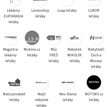
Lékárny
Levnoshop
Loap letáky
LUXOR
EUPHRASIA
letáky
letáky
letáky
Magistra
Mobino.cz
Můj
Nábytek
Nábytkáři
lékárny
letáky
FREŠ
MIKULÍK
Čech a
letáky
letáky
letáky
Moravy
letáky
Naturprodukt
Nejči
Nev-Dama
NOTINO.cz
letáky
nábytek
letáky
letáky
letáky