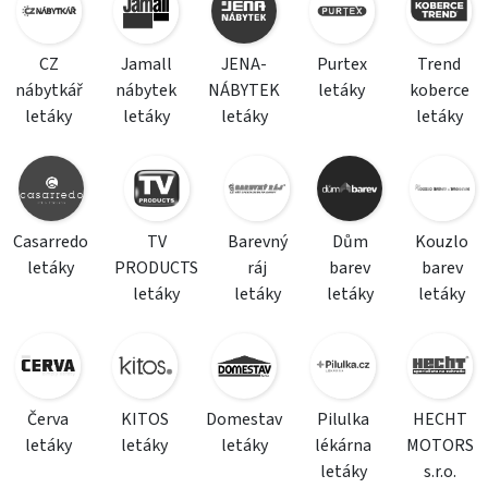
CZ
Jamall
JENA-
Purtex
Trend
nábytkář
nábytek
NÁBYTEK
letáky
koberce
letáky
letáky
letáky
letáky
Casarredo
TV
Barevný
Dům
Kouzlo
letáky
PRODUCTS
ráj
barev
barev
letáky
letáky
letáky
letáky
Červa
KITOS
Domestav
Pilulka
HECHT
letáky
letáky
letáky
lékárna
MOTORS
letáky
s.r.o.