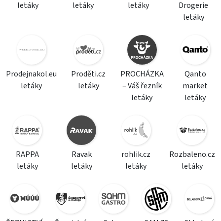
letáky
letáky
letáky
Drogerie
letáky
Prodejnakol.eu
Proděti.cz
PROCHÁZKA
Qanto
letáky
letáky
– Váš řezník
market
letáky
letáky
RAPPA
Ravak
rohlik.cz
Rozbaleno.cz
letáky
letáky
letáky
letáky