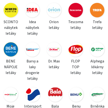
SCONTO
Idea
Orion
Tescoma
Trefa
nábytek
nábytek
letáky
letáky
letáky
letáky
letáky
BENE
Barvy a
Dr. Max
FLOP
Alphega
NÁPOJE
laky
letáky
TOP
lékárny
letáky
drogerie
letáky
letáky
letáky
Moje
Intersport
Bala
Benu
Brněnka