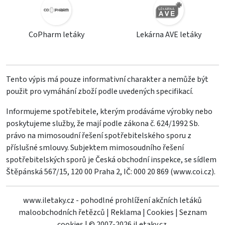
CoPharm letáky
Lekárna AVE letáky
Tento výpis má pouze informativní charakter a nemůže být
použit pro vymáhání zboží podle uvedených specifikací.
Informujeme spotřebitele, kterým prodáváme výrobky nebo
poskytujeme služby, že mají podle zákona č. 624/1992 Sb.
právo na mimosoudní řešení spotřebitelského sporu z
příslušné smlouvy. Subjektem mimosoudního řešení
spotřebitelských sporů je Česká obchodní inspekce, se sídlem
Štěpánská 567/15, 120 00 Praha 2, IČ: 000 20 869 (
www.coi.cz
).
www.iletaky.cz - pohodlné prohlížení akčních letáků
maloobchodních řetězců
|
Reklama
|
Cookies
|
Seznam
cookies
|
© 2007-2026 iLetaky.cz.