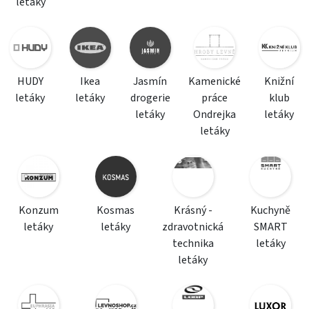
letáky
HUDY
Ikea
Jasmín
Kamenické
Knižní
letáky
letáky
drogerie
práce
klub
letáky
Ondrejka
letáky
letáky
Konzum
Kosmas
Krásný -
Kuchyně
letáky
letáky
zdravotnická
SMART
technika
letáky
letáky