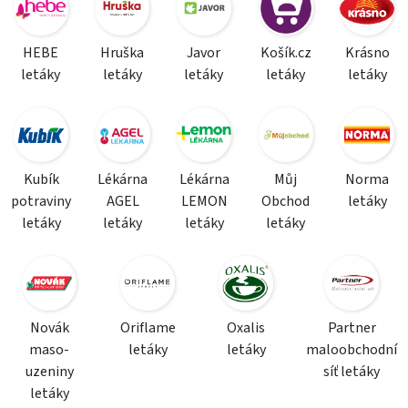
HEBE
Hruška
Javor
Košík.cz
Krásno
letáky
letáky
letáky
letáky
letáky
Kubík
Lékárna
Lékárna
Můj
Norma
potraviny
AGEL
LEMON
Obchod
letáky
letáky
letáky
letáky
letáky
Novák
Oriflame
Oxalis
Partner
maso-
letáky
letáky
maloobchodní
uzeniny
síť letáky
letáky