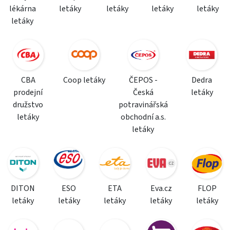
lékárna
letáky
letáky
letáky
letáky
letáky
CBA
Coop letáky
ČEPOS -
Dedra
prodejní
Česká
letáky
družstvo
potravinářská
letáky
obchodní a.s.
letáky
DITON
ESO
ETA
Eva.cz
FLOP
letáky
letáky
letáky
letáky
letáky