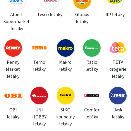
Albert
Tesco letáky
Globus
JIP letáky
Supermarket
letáky
letáky
Penny
Terno
Makro
Ratio
TETA
Market
letáky
letáky
letáky
drogerie
letáky
letáky
OBI
UNI
SIKO
Comfor
Jysk
letáky
HOBBY
koupelny
letáky
letáky
letáky
letáky