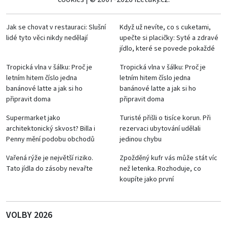
Jak se chovat v restauraci: Slušní
Když už nevíte, co s cuketami,
lidé tyto věci nikdy nedělají
upečte si placičky: Syté a zdravé
jídlo, které se povede pokaždé
Tropická vlna v šálku: Proč je
Tropická vlna v šálku: Proč je
letním hitem číslo jedna
letním hitem číslo jedna
banánové latte a jak si ho
banánové latte a jak si ho
připravit doma
připravit doma
Supermarket jako
Turisté přišli o tisíce korun. Při
architektonický skvost? Billa i
rezervaci ubytování udělali
Penny mění podobu obchodů
jedinou chybu
Vařená rýže je největší riziko.
Zpožděný kufr vás může stát víc
Tato jídla do zásoby nevařte
než letenka. Rozhoduje, co
koupíte jako první
VOLBY 2026