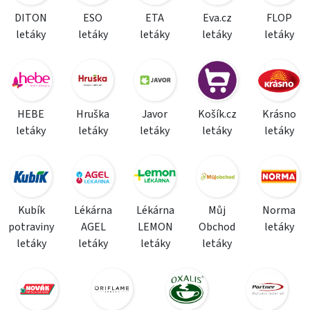
DITON
ESO
ETA
Eva.cz
FLOP
letáky
letáky
letáky
letáky
letáky
HEBE
Hruška
Javor
Košík.cz
Krásno
letáky
letáky
letáky
letáky
letáky
Kubík
Lékárna
Lékárna
Můj
Norma
potraviny
AGEL
LEMON
Obchod
letáky
letáky
letáky
letáky
letáky