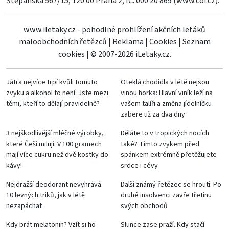
Štěpánská 567/15, 120 00 Praha 2, IČ: 000 20 869 (
www.coi.cz
).
www.iletaky.cz - pohodlné prohlížení akčních letáků
maloobchodních řetězců
|
Reklama
|
Cookies
|
Seznam
cookies
|
© 2007-2026 iLetaky.cz.
Játra nejvíce trpí kvůli tomuto
Oteklá chodidla v létě nejsou
zvyku a alkohol to není: Jste mezi
vinou horka: Hlavní viník leží na
těmi, kteří to dělají pravidelně?
vašem talíři a změna jídelníčku
zabere už za dva dny
3 nejškodlivější mléčné výrobky,
Děláte to v tropických nocích
které Češi milují: V 100 gramech
také? Tímto zvykem před
mají více cukru než dvě kostky do
spánkem extrémně přetěžujete
kávy!
srdce i cévy
Nejdražší deodorant nevyhrává.
Další známý řetězec se hroutí. Po
10 levných triků, jak v létě
druhé insolvenci zavře třetinu
nezapáchat
svých obchodů
Kdy brát melatonin? Vzít si ho
Slunce zase praží. Kdy stačí