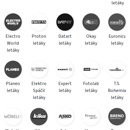
letáky
Electro
Proton
Datart
Okay
Euronics
World
letáky
letáky
letáky
letáky
letáky
Planeo
Elektro
Expert
Fotolab
T.S.
letáky
Spáčil
letáky
letáky
Bohemia
letáky
letáky