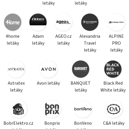
letáky
letáky
4home
Adam
AGEO.cz
Alexandria
ALPINE
letáky
letáky
letáky
Travel
PRO
letáky
letáky
Astratex
Avon letáky
BANQUET
Black Red
letáky
letáky
White letáky
BobrElektro.cz
Bonprix
BonVeno
C&A letáky