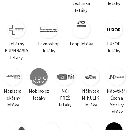
technika
letáky
letáky
Lékárny
Levnoshop
Loap letáky
LUXOR
EUPHRASIA
letáky
letáky
letáky
Magistra
Mobino.cz
Můj
Nábytek
Nábytkáři
lékárny
letáky
FREŠ
MIKULÍK
Čech a
letáky
letáky
letáky
Moravy
letáky