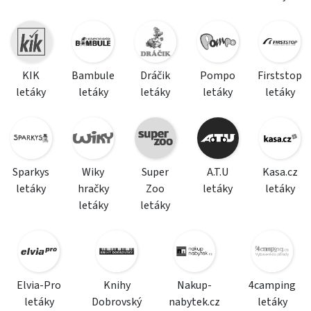
KIK
Bambule
Dráčik
Pompo
Firststop
letáky
letáky
letáky
letáky
letáky
Sparkys
Wiky
Super
A.T.U
Kasa.cz
letáky
hračky
Zoo
letáky
letáky
letáky
letáky
Elvia-Pro
Knihy
Nakup-
4camping
letáky
Dobrovský
nabytek.cz
letáky