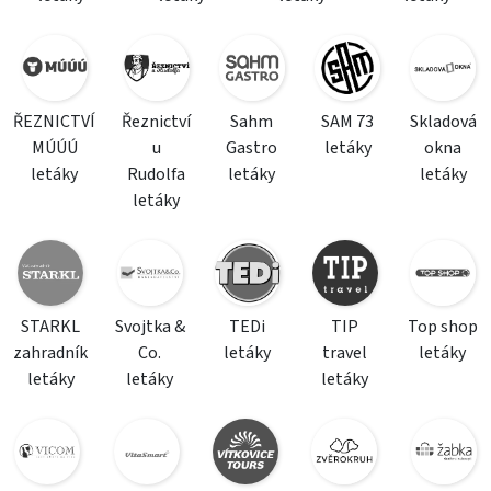
ŘEZNICTVÍ
Řeznictví
Sahm
SAM 73
Skladová
MÚÚÚ
u
Gastro
letáky
okna
letáky
Rudolfa
letáky
letáky
letáky
STARKL
Svojtka &
TEDi
TIP
Top shop
zahradník
Co.
letáky
travel
letáky
letáky
letáky
letáky