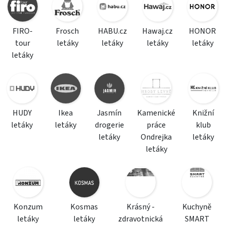
FIRO-
Frosch
HABU.cz
Hawaj.cz
HONOR
tour
letáky
letáky
letáky
letáky
letáky
HUDY
Ikea
Jasmín
Kamenické
Knižní
letáky
letáky
drogerie
práce
klub
letáky
Ondrejka
letáky
letáky
Konzum
Kosmas
Krásný -
Kuchyně
letáky
letáky
zdravotnická
SMART