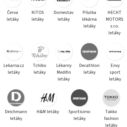
Červa
KITOS
Domestav
Pilulka
HECHT
letáky
letáky
letáky
lékárna
MOTORS
letáky
s.r.o.
letáky
Lekarna.cz
Tchibo
Lékarny
Decathlon
Envy
letáky
letáky
Medifin
letáky
sport
letáky
letáky
Deichmann
H&M letáky
Sportisimo
Takko
letáky
letáky
fashion
letáky