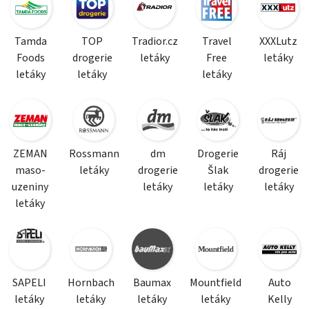
Tamda
TOP
Tradior.cz
Travel
XXXLutz
Foods
drogerie
letáky
Free
letáky
letáky
letáky
letáky
ZEMAN
Rossmann
dm
Drogerie
Ráj
maso-
letáky
drogerie
Šlak
drogerie
uzeniny
letáky
letáky
letáky
letáky
SAPELI
Hornbach
Baumax
Mountfield
Auto
letáky
letáky
letáky
letáky
Kelly