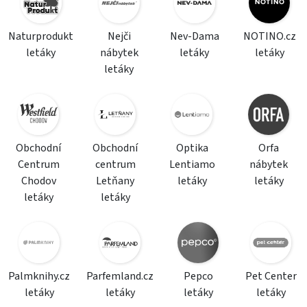
Naturprodukt
Nejči
Nev-Dama
NOTINO.cz
letáky
nábytek
letáky
letáky
letáky
Obchodní
Obchodní
Optika
Orfa
Centrum
centrum
Lentiamo
nábytek
Chodov
Letňany
letáky
letáky
letáky
letáky
Palmknihy.cz
Parfemland.cz
Pepco
Pet Center
letáky
letáky
letáky
letáky