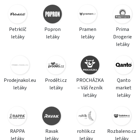
Petrklíč
Popron
Pramen
Prima
letáky
letáky
letáky
Drogerie
letáky
Prodejnakol.eu
Proděti.cz
PROCHÁZKA
Qanto
letáky
letáky
– Váš řezník
market
letáky
letáky
RAPPA
Ravak
rohlik.cz
Rozbaleno.cz
letáky
letáky
letáky
letáky