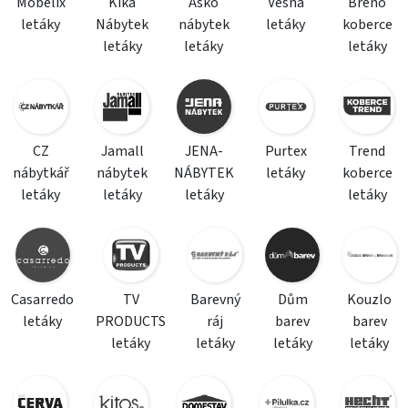
Mobelix
Kika
Asko
Vesna
Breno
letáky
Nábytek
nábytek
letáky
koberce
letáky
letáky
letáky
CZ
Jamall
JENA-
Purtex
Trend
nábytkář
nábytek
NÁBYTEK
letáky
koberce
letáky
letáky
letáky
letáky
Casarredo
TV
Barevný
Dům
Kouzlo
letáky
PRODUCTS
ráj
barev
barev
letáky
letáky
letáky
letáky