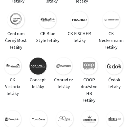
letáky
letáky
letáky
Centrum
CK Blue
CK FISCHER
CK
Černý Most
Style letáky
letáky
Neckermann
letáky
letáky
CK
Concept
Conrad.cz
COOP
Čedok
Victoria
letáky
letáky
družstvo
letáky
letáky
HB
letáky