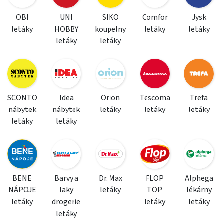
OBI
UNI
SIKO
Comfor
Jysk
letáky
HOBBY
koupelny
letáky
letáky
letáky
letáky
SCONTO
Idea
Orion
Tescoma
Trefa
nábytek
nábytek
letáky
letáky
letáky
letáky
letáky
BENE
Barvy a
Dr. Max
FLOP
Alphega
NÁPOJE
laky
letáky
TOP
lékárny
letáky
drogerie
letáky
letáky
letáky