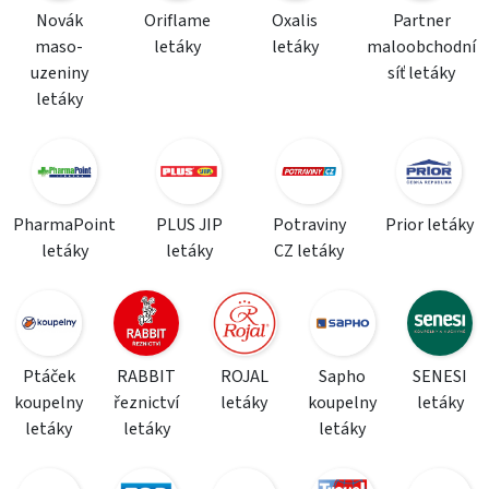
Novák
Oriflame
Oxalis
Partner
maso-
letáky
letáky
maloobchodní
uzeniny
síť letáky
letáky
PharmaPoint
PLUS JIP
Potraviny
Prior letáky
letáky
letáky
CZ letáky
Ptáček
RABBIT
ROJAL
Sapho
SENESI
koupelny
řeznictví
letáky
koupelny
letáky
letáky
letáky
letáky