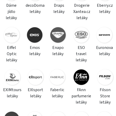
Dáme
decoDoma
Draps
Drogerie
Eberry.cz
jídlo
letáky
letáky
Xantea.cz
letáky
letáky
letáky
Eiffel
Emos
Enapo
ESO
Euronova
Optic
letáky
letáky
travel
letáky
letáky
letáky
EXIMtours
EXIsport
Faberlic
FAnn
Filson
letáky
letáky
letáky
parfumerie
Store
letáky
letáky