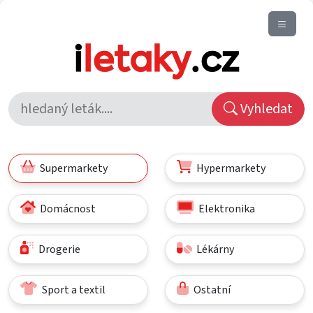
Vyhledat
Supermarkety
Hypermarkety
Domácnost
Elektronika
Drogerie
Lékárny
Sport a textil
Ostatní