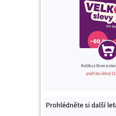
Košík.cz Brno a okol
platí do: úterý 1
Prohlédněte si další le