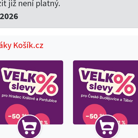
t již není platný.
.2026
táky Košík.cz