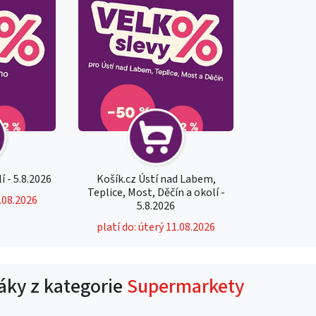
í - 5.8.2026
Košík.cz Ústí nad Labem,
Teplice, Most, Děčín a okolí -
1.08.2026
5.8.2026
platí do: úterý 11.08.2026
táky z kategorie
Supermarkety