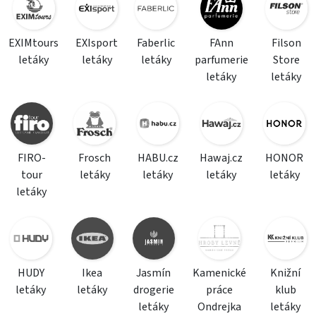
EXIMtours
EXIsport
Faberlic
FAnn
Filson
letáky
letáky
letáky
parfumerie
Store
letáky
letáky
FIRO-
Frosch
HABU.cz
Hawaj.cz
HONOR
tour
letáky
letáky
letáky
letáky
letáky
HUDY
Ikea
Jasmín
Kamenické
Knižní
letáky
letáky
drogerie
práce
klub
letáky
Ondrejka
letáky