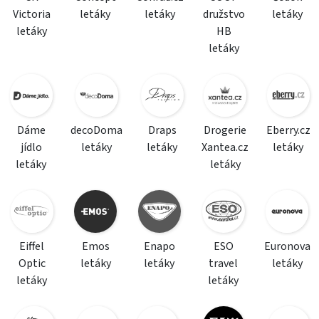
Victoria
letáky
letáky
družstvo
letáky
letáky
HB
letáky
Dáme
decoDoma
Draps
Drogerie
Eberry.cz
jídlo
letáky
letáky
Xantea.cz
letáky
letáky
letáky
Eiffel
Emos
Enapo
ESO
Euronova
Optic
letáky
letáky
travel
letáky
letáky
letáky