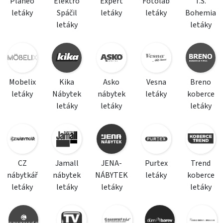
Planeo
Elektro
Expert
Fotolab
T.S.
letáky
Spáčil
letáky
letáky
Bohemia
letáky
letáky
Mobelix
Kika
Asko
Vesna
Breno
letáky
Nábytek
nábytek
letáky
koberce
letáky
letáky
letáky
CZ
Jamall
JENA-
Purtex
Trend
nábytkář
nábytek
NÁBYTEK
letáky
koberce
letáky
letáky
letáky
letáky