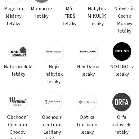
Magistra
Mobino.cz
Můj
Nábytek
Nábytkáři
lékárny
letáky
FREŠ
MIKULÍK
Čech a
letáky
letáky
letáky
Moravy
letáky
Naturprodukt
Nejči
Nev-Dama
NOTINO.cz
letáky
nábytek
letáky
letáky
letáky
Obchodní
Obchodní
Optika
Orfa
Centrum
centrum
Lentiamo
nábytek
Chodov
Letňany
letáky
letáky