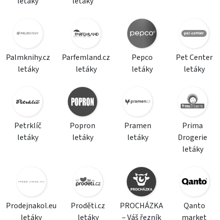
letáky
letáky
Palmknihy.cz
Parfemland.cz
Pepco
Pet Center
letáky
letáky
letáky
letáky
Petrklíč
Popron
Pramen
Prima
letáky
letáky
letáky
Drogerie
letáky
Prodejnakol.eu
Proděti.cz
PROCHÁZKA
Qanto
letáky
letáky
– Váš řezník
market