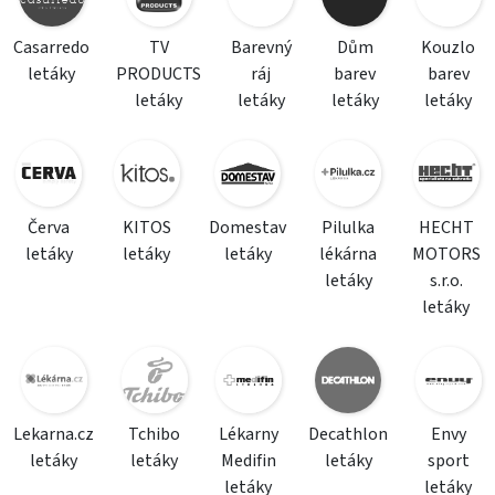
Casarredo
TV
Barevný
Dům
Kouzlo
letáky
PRODUCTS
ráj
barev
barev
letáky
letáky
letáky
letáky
Červa
KITOS
Domestav
Pilulka
HECHT
letáky
letáky
letáky
lékárna
MOTORS
letáky
s.r.o.
letáky
Lekarna.cz
Tchibo
Lékarny
Decathlon
Envy
letáky
letáky
Medifin
letáky
sport
letáky
letáky