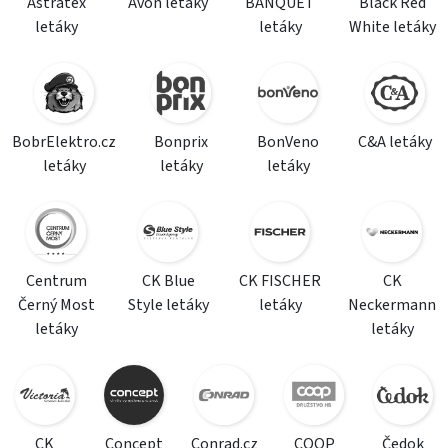
Astratex
Avon letáky
BANQUET
Black Red
letáky
letáky
White letáky
BobrElektro.cz
Bonprix
BonVeno
C&A letáky
letáky
letáky
letáky
Centrum
CK Blue
CK FISCHER
CK
Černý Most
Style letáky
letáky
Neckermann
letáky
letáky
CK
Concept
Conrad.cz
COOP
Čedok