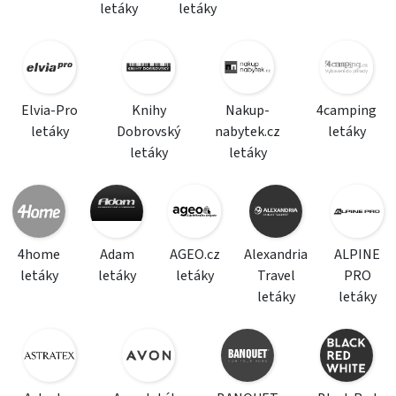
letáky
letáky
Elvia-Pro
Knihy
Nakup-
4camping
letáky
Dobrovský
nabytek.cz
letáky
letáky
letáky
4home
Adam
AGEO.cz
Alexandria
ALPINE
letáky
letáky
letáky
Travel
PRO
letáky
letáky