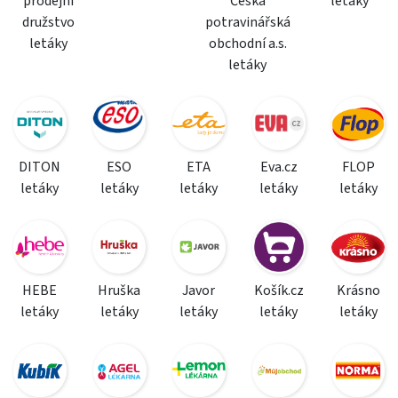
prodejní
Česká
letáky
družstvo
potravinářská
letáky
obchodní a.s.
letáky
DITON
ESO
ETA
Eva.cz
FLOP
letáky
letáky
letáky
letáky
letáky
HEBE
Hruška
Javor
Košík.cz
Krásno
letáky
letáky
letáky
letáky
letáky