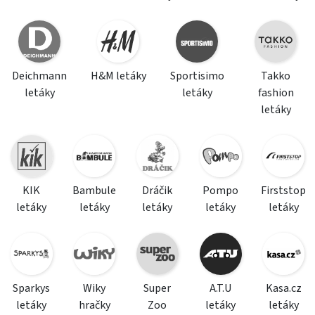
Deichmann
H&M letáky
Sportisimo
Takko
letáky
letáky
fashion
letáky
KIK
Bambule
Dráčik
Pompo
Firststop
letáky
letáky
letáky
letáky
letáky
Sparkys
Wiky
Super
A.T.U
Kasa.cz
letáky
hračky
Zoo
letáky
letáky