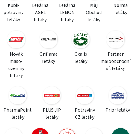
Kubík
Lékárna
Lékárna
Můj
Norma
potraviny
AGEL
LEMON
Obchod
letáky
letáky
letáky
letáky
letáky
Novák
Oriflame
Oxalis
Partner
maso-
letáky
letáky
maloobchodní
uzeniny
síť letáky
letáky
PharmaPoint
PLUS JIP
Potraviny
Prior letáky
letáky
letáky
CZ letáky