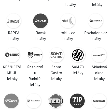
letáky
letáky
RAPPA
Ravak
rohlik.cz
Rozbaleno.cz
letáky
letáky
letáky
letáky
ŘEZNICTVÍ
Řeznictví
Sahm
SAM 73
Skladová
MÚÚÚ
u
Gastro
letáky
okna
letáky
Rudolfa
letáky
letáky
letáky