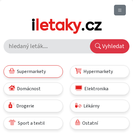
Vyhledat
Supermarkety
Hypermarkety
Domácnost
Elektronika
Drogerie
Lékárny
Sport a textil
Ostatní