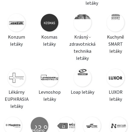
letáky
Konzum
Kosmas
Krásný -
Kuchyně
letáky
letáky
zdravotnická
SMART
technika
letáky
letáky
Lékárny
Levnoshop
Loap letáky
LUXOR
EUPHRASIA
letáky
letáky
letáky