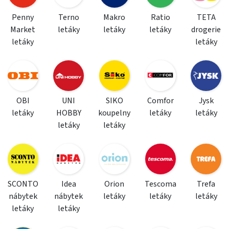
Penny
Terno
Makro
Ratio
TETA
Market
letáky
letáky
letáky
drogerie
letáky
letáky
OBI
UNI
SIKO
Comfor
Jysk
letáky
HOBBY
koupelny
letáky
letáky
letáky
letáky
SCONTO
Idea
Orion
Tescoma
Trefa
nábytek
nábytek
letáky
letáky
letáky
letáky
letáky