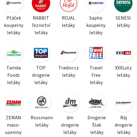
Ptáček
RABBIT
ROJAL
Sapho
SENESI
koupelny
řeznictví
letáky
koupelny
letáky
letáky
letáky
letáky
Tamda
TOP
Tradior.cz
Travel
XXXLutz
Foods
drogerie
letáky
Free
letáky
letáky
letáky
letáky
ZEMAN
Rossmann
dm
Drogerie
Ráj
maso-
letáky
drogerie
Šlak
drogerie
uzeniny
letáky
letáky
letáky