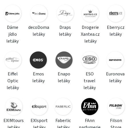
Dáme
decoDoma
Draps
Drogerie
Eberry.cz
jídlo
letáky
letáky
Xantea.cz
letáky
letáky
letáky
Eiffel
Emos
Enapo
ESO
Euronova
Optic
letáky
letáky
travel
letáky
letáky
letáky
EXIMtours
EXIsport
Faberlic
FAnn
Filson
letáky
letáky
letáky
parfumerie
Store