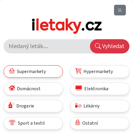
Vyhledat
Supermarkety
Hypermarkety
Domácnost
Elektronika
Drogerie
Lékárny
Sport a textil
Ostatní