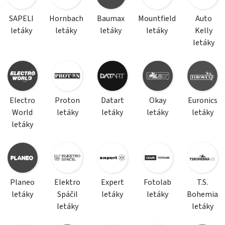
SAPELI
Hornbach
Baumax
Mountfield
Auto
letáky
letáky
letáky
letáky
Kelly
letáky
Electro
Proton
Datart
Okay
Euronics
World
letáky
letáky
letáky
letáky
letáky
Planeo
Elektro
Expert
Fotolab
T.S.
letáky
Spáčil
letáky
letáky
Bohemia
letáky
letáky