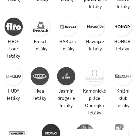
letáky
letáky
FIRO-
Frosch
HABU.cz
Hawaj.cz
HONOR
tour
letáky
letáky
letáky
letáky
letáky
HUDY
Ikea
Jasmín
Kamenické
Knižní
letáky
letáky
drogerie
práce
klub
letáky
Ondrejka
letáky
letáky