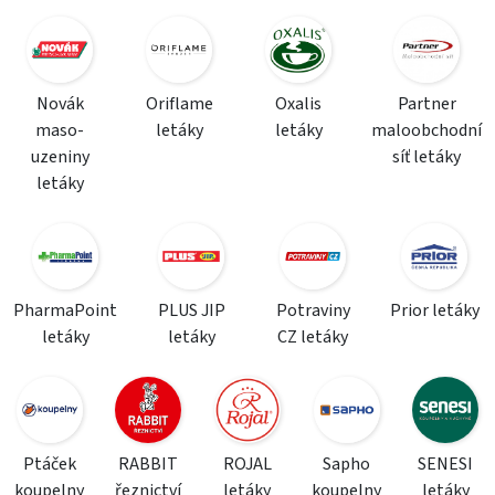
Novák
Oriflame
Oxalis
Partner
maso-
letáky
letáky
maloobchodní
uzeniny
síť letáky
letáky
PharmaPoint
PLUS JIP
Potraviny
Prior letáky
letáky
letáky
CZ letáky
Ptáček
RABBIT
ROJAL
Sapho
SENESI
koupelny
řeznictví
letáky
koupelny
letáky