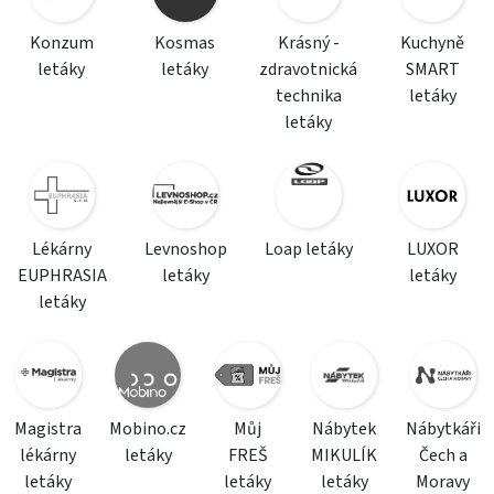
Konzum
Kosmas
Krásný -
Kuchyně
letáky
letáky
zdravotnická
SMART
technika
letáky
letáky
Lékárny
Levnoshop
Loap letáky
LUXOR
EUPHRASIA
letáky
letáky
letáky
Magistra
Mobino.cz
Můj
Nábytek
Nábytkáři
lékárny
letáky
FREŠ
MIKULÍK
Čech a
letáky
letáky
letáky
Moravy