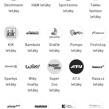
Deichmann
H&M letáky
Sportisimo
Takko
letáky
letáky
fashion
letáky
KIK
Bambule
Dráčik
Pompo
Firststop
letáky
letáky
letáky
letáky
letáky
Sparkys
Wiky
Super
A.T.U
Kasa.cz
letáky
hračky
Zoo
letáky
letáky
letáky
letáky