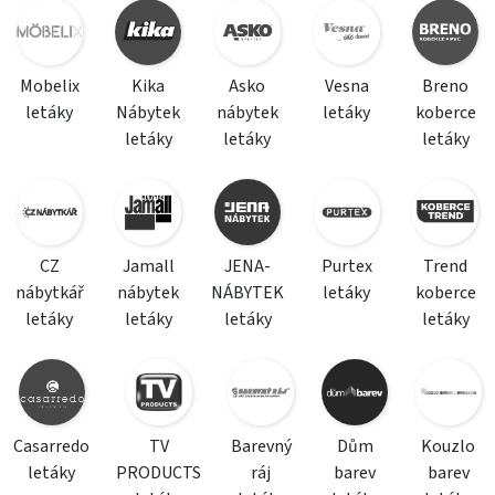
Mobelix
Kika
Asko
Vesna
Breno
letáky
Nábytek
nábytek
letáky
koberce
letáky
letáky
letáky
CZ
Jamall
JENA-
Purtex
Trend
nábytkář
nábytek
NÁBYTEK
letáky
koberce
letáky
letáky
letáky
letáky
Casarredo
TV
Barevný
Dům
Kouzlo
letáky
PRODUCTS
ráj
barev
barev