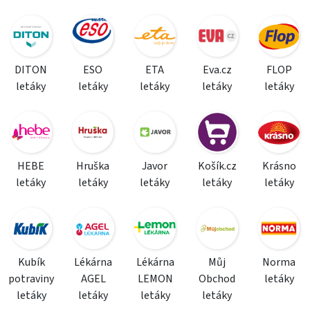
DITON
ESO
ETA
Eva.cz
FLOP
letáky
letáky
letáky
letáky
letáky
HEBE
Hruška
Javor
Košík.cz
Krásno
letáky
letáky
letáky
letáky
letáky
Kubík
Lékárna
Lékárna
Můj
Norma
potraviny
AGEL
LEMON
Obchod
letáky
letáky
letáky
letáky
letáky