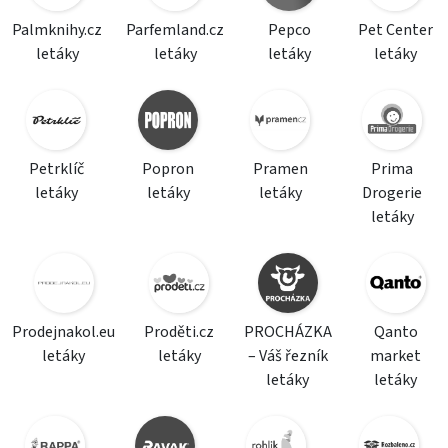
Palmknihy.cz
Parfemland.cz
Pepco
Pet Center
letáky
letáky
letáky
letáky
Petrklíč
Popron
Pramen
Prima
letáky
letáky
letáky
Drogerie
letáky
Prodejnakol.eu
Proděti.cz
PROCHÁZKA
Qanto
letáky
letáky
– Váš řezník
market
letáky
letáky