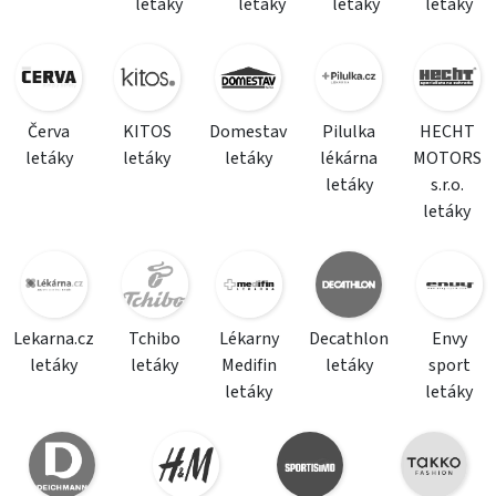
letáky
letáky
letáky
letáky
Červa
KITOS
Domestav
Pilulka
HECHT
letáky
letáky
letáky
lékárna
MOTORS
letáky
s.r.o.
letáky
Lekarna.cz
Tchibo
Lékarny
Decathlon
Envy
letáky
letáky
Medifin
letáky
sport
letáky
letáky