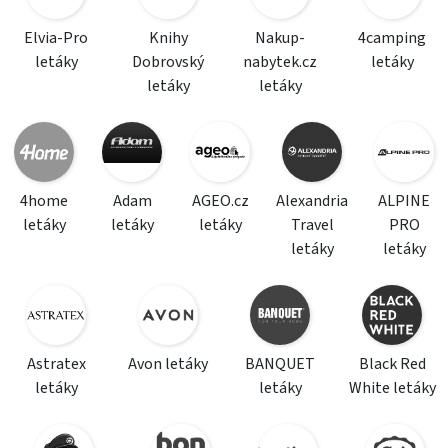
Elvia-Pro
Knihy
Nakup-
4camping
letáky
Dobrovský
nabytek.cz
letáky
letáky
letáky
4home
Adam
AGEO.cz
Alexandria
ALPINE
letáky
letáky
letáky
Travel
PRO
letáky
letáky
Astratex
Avon letáky
BANQUET
Black Red
letáky
letáky
White letáky