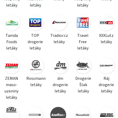
letáky
letáky
letáky
Tamda
TOP
Tradior.cz
Travel
XXXLutz
Foods
drogerie
letáky
Free
letáky
letáky
letáky
letáky
ZEMAN
Rossmann
dm
Drogerie
Ráj
maso-
letáky
drogerie
Šlak
drogerie
uzeniny
letáky
letáky
letáky
letáky