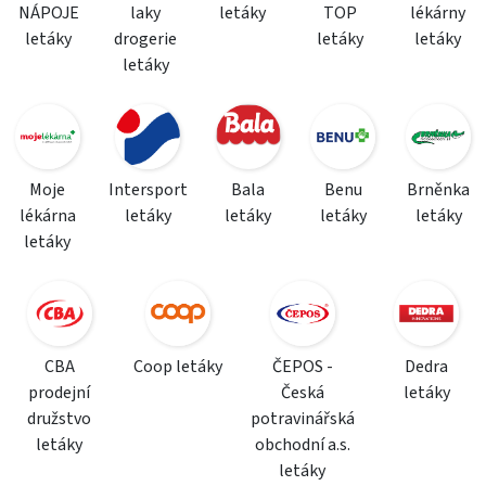
NÁPOJE
laky
letáky
TOP
lékárny
letáky
drogerie
letáky
letáky
letáky
Moje
Intersport
Bala
Benu
Brněnka
lékárna
letáky
letáky
letáky
letáky
letáky
CBA
Coop letáky
ČEPOS -
Dedra
prodejní
Česká
letáky
družstvo
potravinářská
letáky
obchodní a.s.
letáky