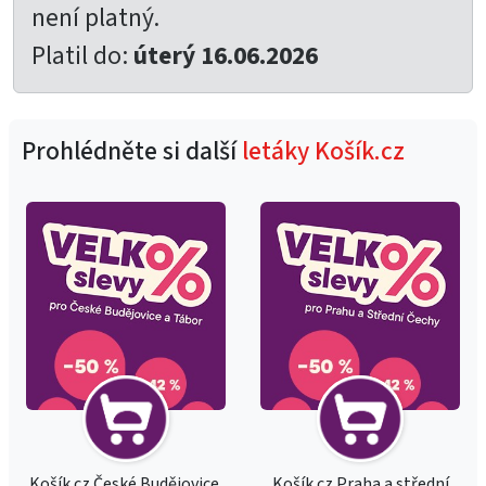
není platný.
Platil do:
úterý 16.06.2026
Prohlédněte si další
letáky Košík.cz
Košík.cz České Budějovice,
Košík.cz Praha a střední