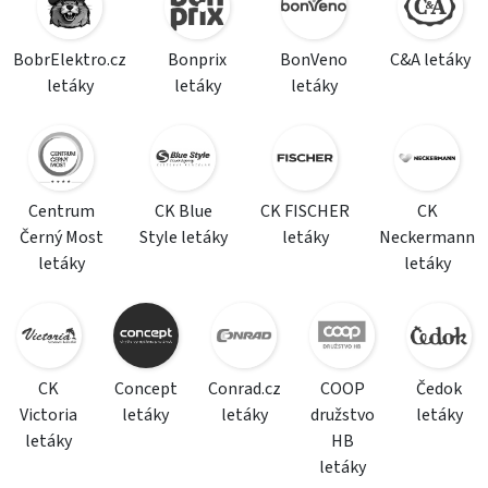
BobrElektro.cz
Bonprix
BonVeno
C&A letáky
letáky
letáky
letáky
Centrum
CK Blue
CK FISCHER
CK
Černý Most
Style letáky
letáky
Neckermann
letáky
letáky
CK
Concept
Conrad.cz
COOP
Čedok
Victoria
letáky
letáky
družstvo
letáky
letáky
HB
letáky