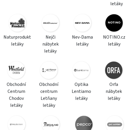
letáky
Naturprodukt
Nejči
Nev-Dama
NOTINO.cz
letáky
nábytek
letáky
letáky
letáky
Obchodní
Obchodní
Optika
Orfa
Centrum
centrum
Lentiamo
nábytek
Chodov
Letňany
letáky
letáky
letáky
letáky