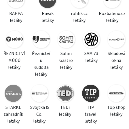
RAPPA
Ravak
rohlik.cz
Rozbaleno.cz
letáky
letáky
letáky
letáky
ŘEZNICTVÍ
Řeznictví
Sahm
SAM 73
Skladová
MÚÚÚ
u
Gastro
letáky
okna
letáky
Rudolfa
letáky
letáky
letáky
STARKL
Svojtka &
TEDi
TIP
Top shop
zahradník
Co.
letáky
travel
letáky
letáky
letáky
letáky