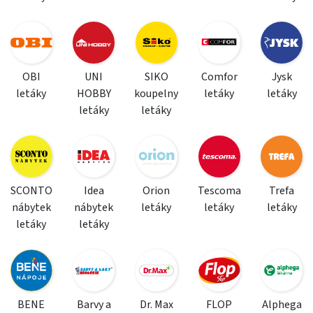
OBI
UNI
SIKO
Comfor
Jysk
letáky
HOBBY
koupelny
letáky
letáky
letáky
letáky
SCONTO
Idea
Orion
Tescoma
Trefa
nábytek
nábytek
letáky
letáky
letáky
letáky
letáky
BENE
Barvy a
Dr. Max
FLOP
Alphega