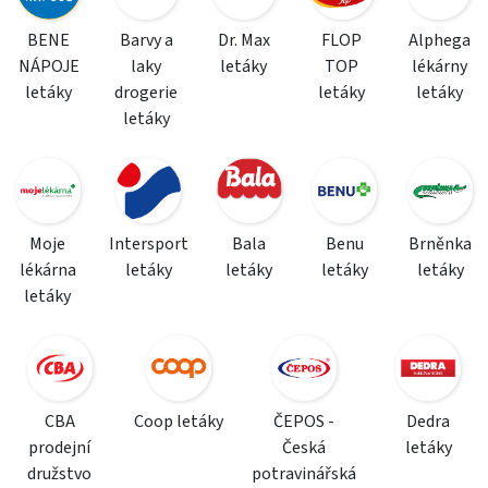
BENE
Barvy a
Dr. Max
FLOP
Alphega
NÁPOJE
laky
letáky
TOP
lékárny
letáky
drogerie
letáky
letáky
letáky
Moje
Intersport
Bala
Benu
Brněnka
lékárna
letáky
letáky
letáky
letáky
letáky
CBA
Coop letáky
ČEPOS -
Dedra
prodejní
Česká
letáky
družstvo
potravinářská