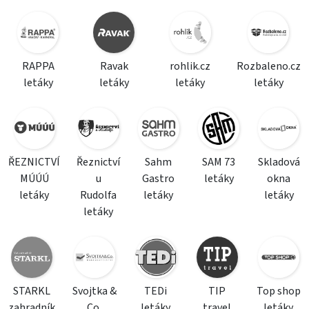
RAPPA
Ravak
rohlik.cz
Rozbaleno.cz
letáky
letáky
letáky
letáky
ŘEZNICTVÍ
Řeznictví
Sahm
SAM 73
Skladová
MÚÚÚ
u
Gastro
letáky
okna
letáky
Rudolfa
letáky
letáky
letáky
STARKL
Svojtka &
TEDi
TIP
Top shop
zahradník
Co.
letáky
travel
letáky