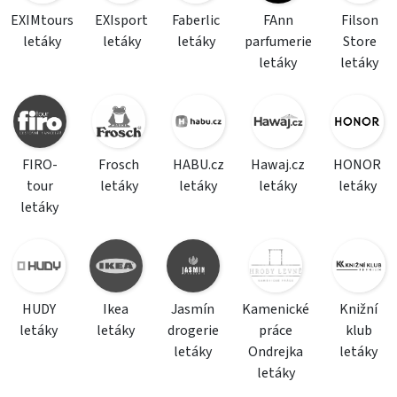
EXIMtours
EXIsport
Faberlic
FAnn
Filson
letáky
letáky
letáky
parfumerie
Store
letáky
letáky
FIRO-
Frosch
HABU.cz
Hawaj.cz
HONOR
tour
letáky
letáky
letáky
letáky
letáky
HUDY
Ikea
Jasmín
Kamenické
Knižní
letáky
letáky
drogerie
práce
klub
letáky
Ondrejka
letáky
letáky