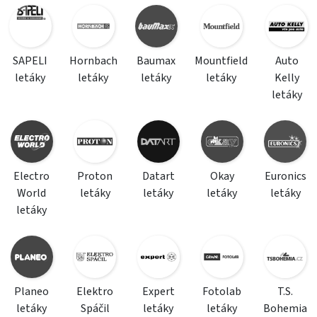
SAPELI
Hornbach
Baumax
Mountfield
Auto
letáky
letáky
letáky
letáky
Kelly
letáky
Electro
Proton
Datart
Okay
Euronics
World
letáky
letáky
letáky
letáky
letáky
Planeo
Elektro
Expert
Fotolab
T.S.
letáky
Spáčil
letáky
letáky
Bohemia