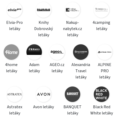
Elvia-Pro
Knihy
Nakup-
4camping
letáky
Dobrovský
nabytek.cz
letáky
letáky
letáky
4home
Adam
AGEO.cz
Alexandria
ALPINE
letáky
letáky
letáky
Travel
PRO
letáky
letáky
Astratex
Avon letáky
BANQUET
Black Red
letáky
letáky
White letáky