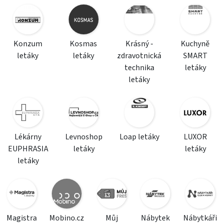
Konzum
Kosmas
Krásný -
Kuchyně
letáky
letáky
zdravotnická
SMART
technika
letáky
letáky
Lékárny
Levnoshop
Loap letáky
LUXOR
EUPHRASIA
letáky
letáky
letáky
Magistra
Mobino.cz
Můj
Nábytek
Nábytkáři