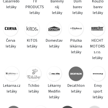
Casarredo
TV
Barevný
Dům
Kouzlo
letáky
PRODUCTS
ráj
barev
barev
letáky
letáky
letáky
letáky
Červa
KITOS
Domestav
Pilulka
HECHT
letáky
letáky
letáky
lékárna
MOTORS
letáky
s.r.o.
letáky
Lekarna.cz
Tchibo
Lékarny
Decathlon
Envy
letáky
letáky
Medifin
letáky
sport
letáky
letáky