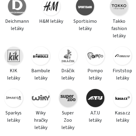
Deichmann
H&M letáky
Sportisimo
Takko
letáky
letáky
fashion
letáky
KIK
Bambule
Dráčik
Pompo
Firststop
letáky
letáky
letáky
letáky
letáky
Sparkys
Wiky
Super
A.T.U
Kasa.cz
letáky
hračky
Zoo
letáky
letáky
letáky
letáky