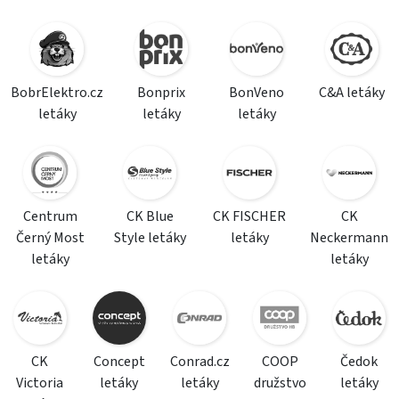
BobrElektro.cz
Bonprix
BonVeno
C&A letáky
letáky
letáky
letáky
Centrum
CK Blue
CK FISCHER
CK
Černý Most
Style letáky
letáky
Neckermann
letáky
letáky
CK
Concept
Conrad.cz
COOP
Čedok
Victoria
letáky
letáky
družstvo
letáky