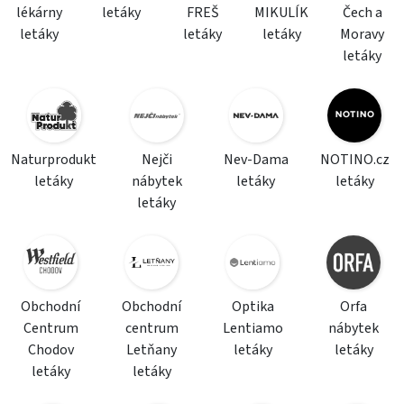
lékárny
letáky
FREŠ
MIKULÍK
Čech a
letáky
letáky
letáky
Moravy
letáky
Naturprodukt
Nejči
Nev-Dama
NOTINO.cz
letáky
nábytek
letáky
letáky
letáky
Obchodní
Obchodní
Optika
Orfa
Centrum
centrum
Lentiamo
nábytek
Chodov
Letňany
letáky
letáky
letáky
letáky