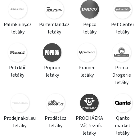
Palmknihy.cz
Parfemland.cz
Pepco
Pet Center
letáky
letáky
letáky
letáky
Petrklíč
Popron
Pramen
Prima
letáky
letáky
letáky
Drogerie
letáky
Prodejnakol.eu
Proděti.cz
PROCHÁZKA
Qanto
letáky
letáky
– Váš řezník
market
letáky
letáky