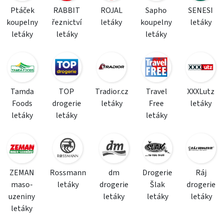
Ptáček
RABBIT
ROJAL
Sapho
SENESI
koupelny
řeznictví
letáky
koupelny
letáky
letáky
letáky
letáky
Tamda
TOP
Tradior.cz
Travel
XXXLutz
Foods
drogerie
letáky
Free
letáky
letáky
letáky
letáky
ZEMAN
Rossmann
dm
Drogerie
Ráj
maso-
letáky
drogerie
Šlak
drogerie
uzeniny
letáky
letáky
letáky
letáky