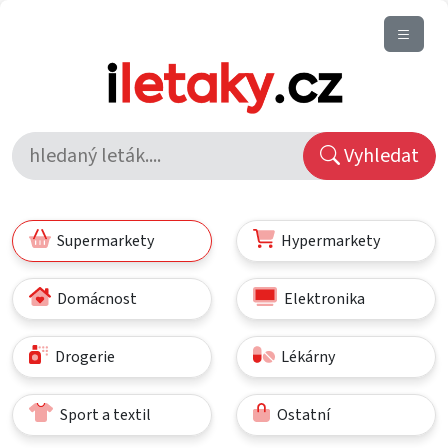
Vyhledat
Supermarkety
Hypermarkety
Domácnost
Elektronika
Drogerie
Lékárny
Sport a textil
Ostatní