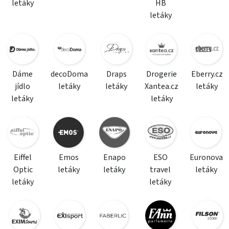
letáky
HB
letáky
Dáme
decoDoma
Draps
Drogerie
Eberry.cz
jídlo
letáky
letáky
Xantea.cz
letáky
letáky
letáky
Eiffel
Emos
Enapo
ESO
Euronova
Optic
letáky
letáky
travel
letáky
letáky
letáky