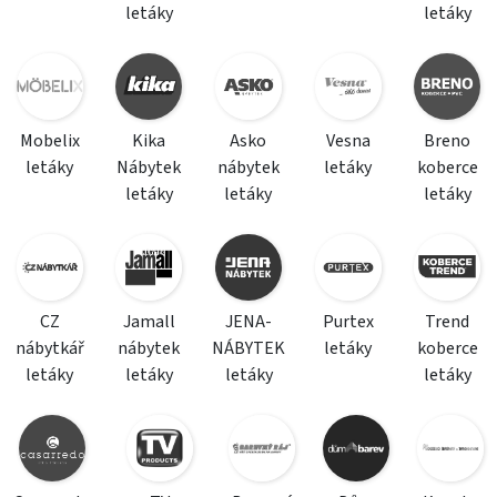
letáky
letáky
Mobelix
Kika
Asko
Vesna
Breno
letáky
Nábytek
nábytek
letáky
koberce
letáky
letáky
letáky
CZ
Jamall
JENA-
Purtex
Trend
nábytkář
nábytek
NÁBYTEK
letáky
koberce
letáky
letáky
letáky
letáky