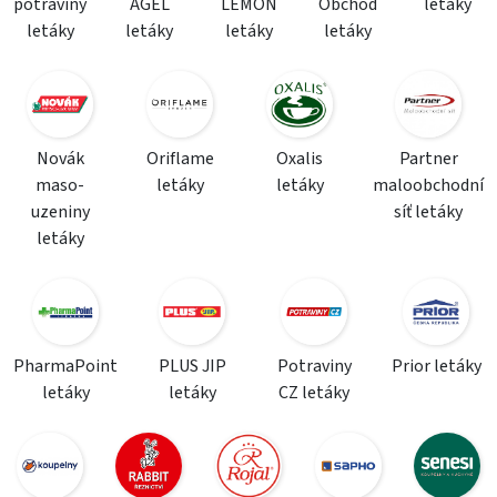
potraviny
AGEL
LEMON
Obchod
letáky
letáky
letáky
letáky
letáky
Novák
Oriflame
Oxalis
Partner
maso-
letáky
letáky
maloobchodní
uzeniny
síť letáky
letáky
PharmaPoint
PLUS JIP
Potraviny
Prior letáky
letáky
letáky
CZ letáky