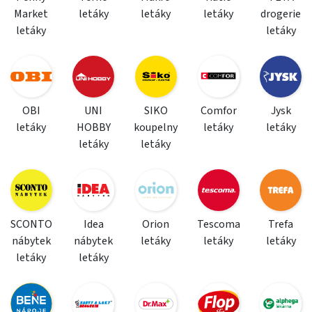
Market
letáky
letáky
letáky
drogerie
letáky
letáky
OBI
UNI
SIKO
Comfor
Jysk
letáky
HOBBY
koupelny
letáky
letáky
letáky
letáky
SCONTO
Idea
Orion
Tescoma
Trefa
nábytek
nábytek
letáky
letáky
letáky
letáky
letáky