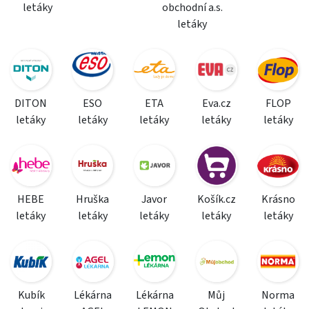
letáky
obchodní a.s.
letáky
DITON
ESO
ETA
Eva.cz
FLOP
letáky
letáky
letáky
letáky
letáky
HEBE
Hruška
Javor
Košík.cz
Krásno
letáky
letáky
letáky
letáky
letáky
Kubík
Lékárna
Lékárna
Můj
Norma