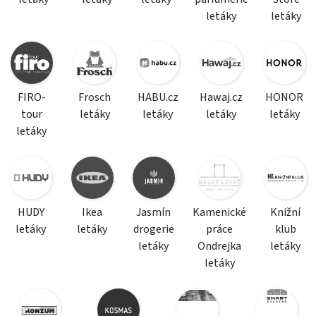
letáky
letáky
FIRO-
Frosch
HABU.cz
Hawaj.cz
HONOR
tour
letáky
letáky
letáky
letáky
letáky
HUDY
Ikea
Jasmín
Kamenické
Knižní
letáky
letáky
drogerie
práce
klub
letáky
Ondrejka
letáky
letáky