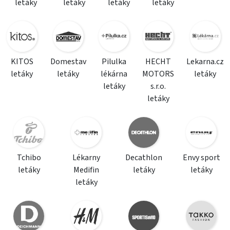
letáky
letáky
letáky
letáky
KITOS
Domestav
Pilulka
HECHT
Lekarna.cz
letáky
letáky
lékárna
MOTORS
letáky
letáky
s.r.o.
letáky
Tchibo
Lékarny
Decathlon
Envy sport
letáky
Medifin
letáky
letáky
letáky