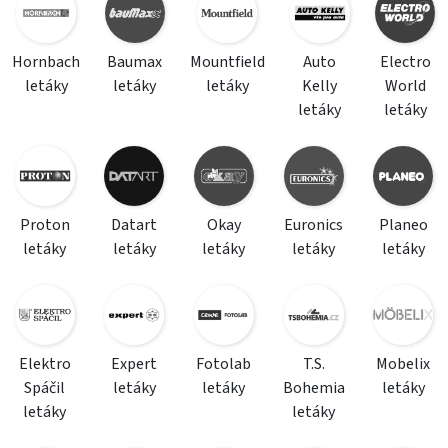
Hornbach
Baumax
Mountfield
Auto
Electro
letáky
letáky
letáky
Kelly
World
letáky
letáky
Proton
Datart
Okay
Euronics
Planeo
letáky
letáky
letáky
letáky
letáky
Elektro
Expert
Fotolab
T.S.
Mobelix
Spáčil
letáky
letáky
Bohemia
letáky
letáky
letáky