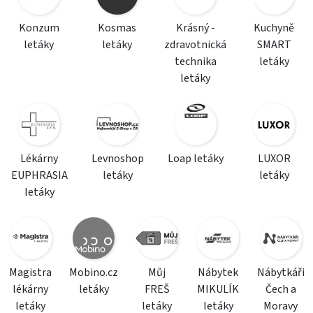
Konzum
Kosmas
Krásný -
Kuchyně
letáky
letáky
zdravotnická
SMART
technika
letáky
letáky
Lékárny
Levnoshop
Loap letáky
LUXOR
EUPHRASIA
letáky
letáky
letáky
Magistra
Mobino.cz
Můj
Nábytek
Nábytkáři
lékárny
letáky
FREŠ
MIKULÍK
Čech a
letáky
letáky
letáky
Moravy