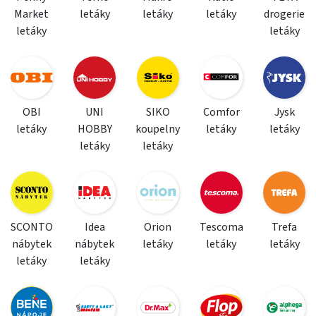
Market
letáky
letáky
letáky
drogerie
letáky
letáky
OBI
UNI
SIKO
Comfor
Jysk
letáky
HOBBY
koupelny
letáky
letáky
letáky
letáky
SCONTO
Idea
Orion
Tescoma
Trefa
nábytek
nábytek
letáky
letáky
letáky
letáky
letáky