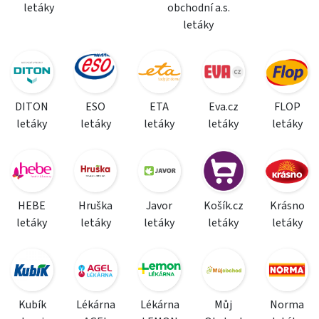
letáky
obchodní a.s.
letáky
DITON
ESO
ETA
Eva.cz
FLOP
letáky
letáky
letáky
letáky
letáky
HEBE
Hruška
Javor
Košík.cz
Krásno
letáky
letáky
letáky
letáky
letáky
Kubík
Lékárna
Lékárna
Můj
Norma