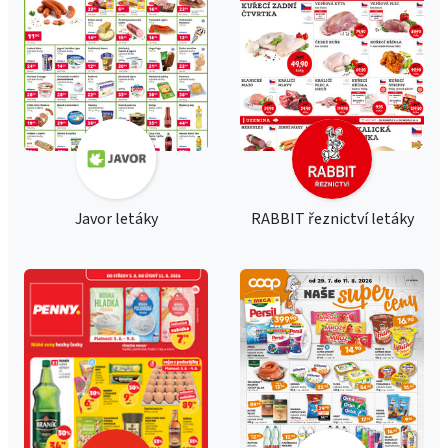
Javor letáky
RABBIT řeznictví letáky