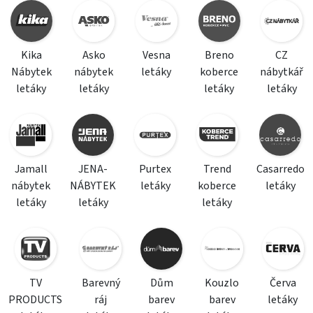
Kika
Asko
Vesna
Breno
CZ
Nábytek
nábytek
letáky
koberce
nábytkář
letáky
letáky
letáky
letáky
Jamall
JENA-
Purtex
Trend
Casarredo
nábytek
NÁBYTEK
letáky
koberce
letáky
letáky
letáky
letáky
TV
Barevný
Dům
Kouzlo
Červa
PRODUCTS
ráj
barev
barev
letáky