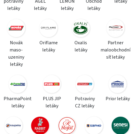
potraviny
AGEL
LEMON
Obchod
letáky
letáky
letáky
letáky
letáky
Novák
Oriflame
Oxalis
Partner
maso-
letáky
letáky
maloobchodní
uzeniny
síť letáky
letáky
PharmaPoint
PLUS JIP
Potraviny
Prior letáky
letáky
letáky
CZ letáky