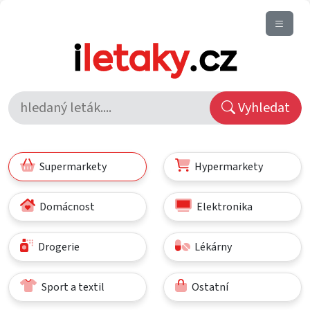
Vyhledat
Supermarkety
Hypermarkety
Domácnost
Elektronika
Drogerie
Lékárny
Sport a textil
Ostatní