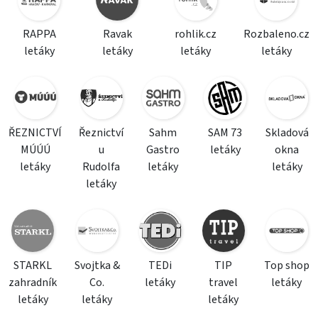
RAPPA
Ravak
rohlik.cz
Rozbaleno.cz
letáky
letáky
letáky
letáky
ŘEZNICTVÍ
Řeznictví
Sahm
SAM 73
Skladová
MÚÚÚ
u
Gastro
letáky
okna
letáky
Rudolfa
letáky
letáky
letáky
STARKL
Svojtka &
TEDi
TIP
Top shop
zahradník
Co.
letáky
travel
letáky
letáky
letáky
letáky