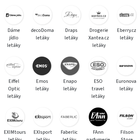
Dáme
decoDoma
Draps
Drogerie
Eberry.cz
jídlo
letáky
letáky
Xantea.cz
letáky
letáky
letáky
Eiffel
Emos
Enapo
ESO
Euronova
Optic
letáky
letáky
travel
letáky
letáky
letáky
EXIMtours
EXIsport
Faberlic
FAnn
Filson
letáky
letáky
letáky
parfumerie
Store