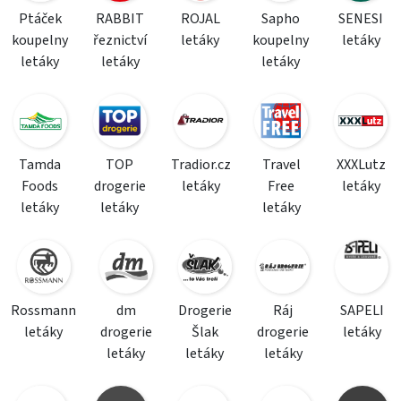
Ptáček
RABBIT
ROJAL
Sapho
SENESI
koupelny
řeznictví
letáky
koupelny
letáky
letáky
letáky
letáky
Tamda
TOP
Tradior.cz
Travel
XXXLutz
Foods
drogerie
letáky
Free
letáky
letáky
letáky
letáky
Rossmann
dm
Drogerie
Ráj
SAPELI
letáky
drogerie
Šlak
drogerie
letáky
letáky
letáky
letáky