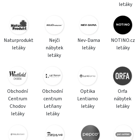
letáky
Naturprodukt
Nejči
Nev-Dama
NOTINO.cz
letáky
nábytek
letáky
letáky
letáky
Obchodní
Obchodní
Optika
Orfa
Centrum
centrum
Lentiamo
nábytek
Chodov
Letňany
letáky
letáky
letáky
letáky