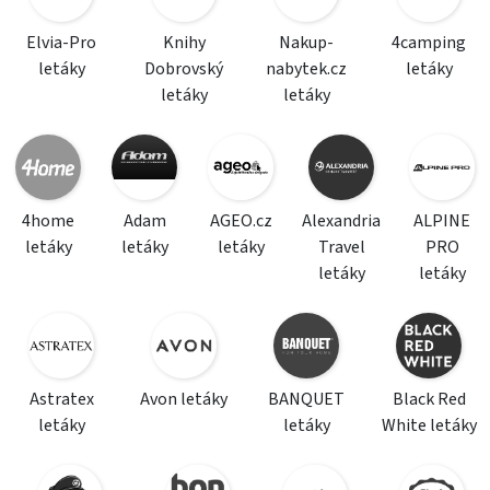
Elvia-Pro
Knihy
Nakup-
4camping
letáky
Dobrovský
nabytek.cz
letáky
letáky
letáky
4home
Adam
AGEO.cz
Alexandria
ALPINE
letáky
letáky
letáky
Travel
PRO
letáky
letáky
Astratex
Avon letáky
BANQUET
Black Red
letáky
letáky
White letáky