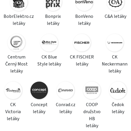
BobrElektro.cz
Bonprix
BonVeno
C&A letáky
letáky
letáky
letáky
Centrum
CK Blue
CK FISCHER
CK
Černý Most
Style letáky
letáky
Neckermann
letáky
letáky
CK
Concept
Conrad.cz
COOP
Čedok
Victoria
letáky
letáky
družstvo
letáky
letáky
HB
letáky