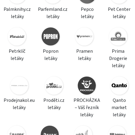
Palmknihy.cz
Parfemland.cz
Pepco
Pet Center
letáky
letáky
letáky
letáky
Petrklíč
Popron
Pramen
Prima
letáky
letáky
letáky
Drogerie
letáky
Prodejnakol.eu
Proděti.cz
PROCHÁZKA
Qanto
letáky
letáky
– Váš řezník
market
letáky
letáky