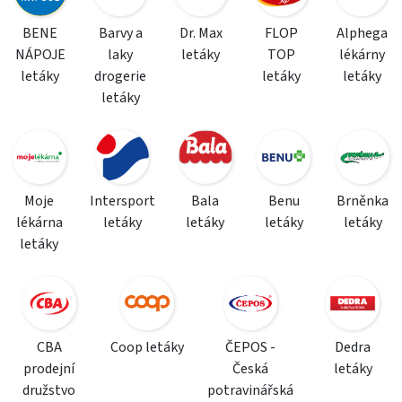
BENE
Barvy a
Dr. Max
FLOP
Alphega
NÁPOJE
laky
letáky
TOP
lékárny
letáky
drogerie
letáky
letáky
letáky
Moje
Intersport
Bala
Benu
Brněnka
lékárna
letáky
letáky
letáky
letáky
letáky
CBA
Coop letáky
ČEPOS -
Dedra
prodejní
Česká
letáky
družstvo
potravinářská