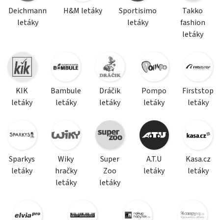
Deichmann
H&M letáky
Sportisimo
Takko
letáky
letáky
fashion
letáky
KIK
Bambule
Dráčik
Pompo
Firststop
letáky
letáky
letáky
letáky
letáky
Sparkys
Wiky
Super
A.T.U
Kasa.cz
letáky
hračky
Zoo
letáky
letáky
letáky
letáky