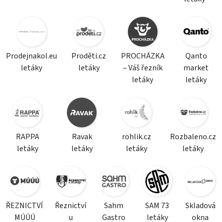
Prodejnakol.eu
Proděti.cz
PROCHÁZKA
Qanto
letáky
letáky
– Váš řezník
market
letáky
letáky
RAPPA
Ravak
rohlik.cz
Rozbaleno.cz
letáky
letáky
letáky
letáky
ŘEZNICTVÍ
Řeznictví
Sahm
SAM 73
Skladová
MÚÚÚ
u
Gastro
letáky
okna