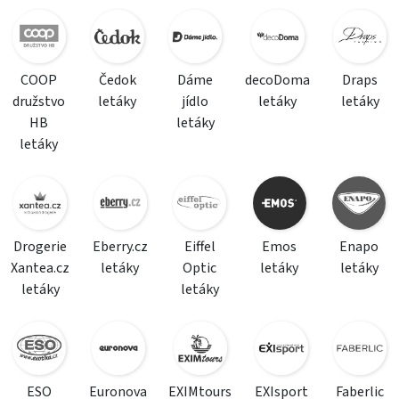
COOP
Čedok
Dáme
decoDoma
Draps
družstvo
letáky
jídlo
letáky
letáky
HB
letáky
letáky
Drogerie
Eberry.cz
Eiffel
Emos
Enapo
Xantea.cz
letáky
Optic
letáky
letáky
letáky
letáky
ESO
Euronova
EXIMtours
EXIsport
Faberlic