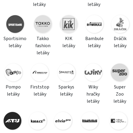
letáky
letáky
Sportisimo
Takko
KIK
Bambule
Dráčik
letáky
fashion
letáky
letáky
letáky
letáky
Pompo
Firststop
Sparkys
Wiky
Super
letáky
letáky
letáky
hračky
Zoo
letáky
letáky