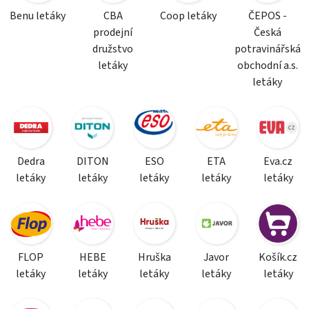
Benu letáky
CBA
Coop letáky
ČEPOS -
prodejní
Česká
družstvo
potravinářská
letáky
obchodní a.s.
letáky
Dedra
DITON
ESO
ETA
Eva.cz
letáky
letáky
letáky
letáky
letáky
FLOP
HEBE
Hruška
Javor
Košík.cz
letáky
letáky
letáky
letáky
letáky