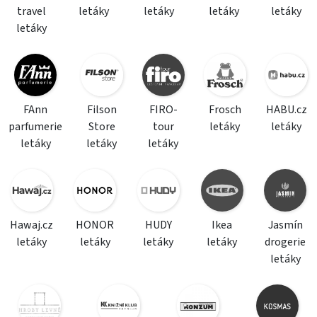
travel
letáky
letáky
letáky
letáky
letáky
FAnn
Filson
FIRO-
Frosch
HABU.cz
parfumerie
Store
tour
letáky
letáky
letáky
letáky
letáky
Hawaj.cz
HONOR
HUDY
Ikea
Jasmín
letáky
letáky
letáky
letáky
drogerie
letáky