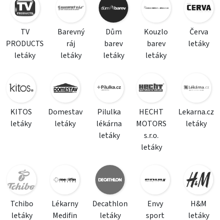
TV
Barevný
Dům
Kouzlo
Červa
PRODUCTS
ráj
barev
barev
letáky
letáky
letáky
letáky
letáky
KITOS
Domestav
Pilulka
HECHT
Lekarna.cz
letáky
letáky
lékárna
MOTORS
letáky
letáky
s.r.o.
letáky
Tchibo
Lékarny
Decathlon
Envy
H&M
letáky
Medifin
letáky
sport
letáky