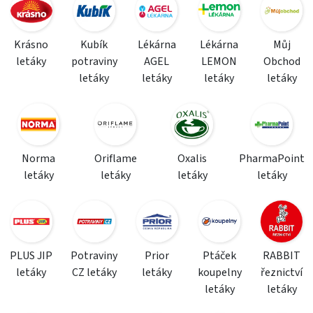
Krásno
Kubík
Lékárna
Lékárna
Můj
letáky
potraviny
AGEL
LEMON
Obchod
letáky
letáky
letáky
letáky
Norma
Oriflame
Oxalis
PharmaPoint
letáky
letáky
letáky
letáky
PLUS JIP
Potraviny
Prior
Ptáček
RABBIT
letáky
CZ letáky
letáky
koupelny
řeznictví
letáky
letáky