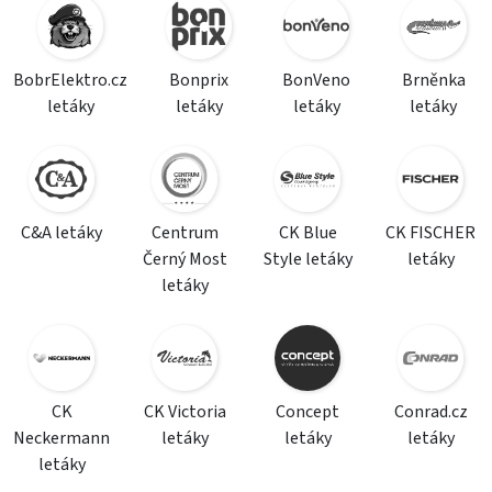
BobrElektro.cz
Bonprix
BonVeno
Brněnka
letáky
letáky
letáky
letáky
C&A letáky
Centrum
CK Blue
CK FISCHER
Černý Most
Style letáky
letáky
letáky
CK
CK Victoria
Concept
Conrad.cz
Neckermann
letáky
letáky
letáky
letáky