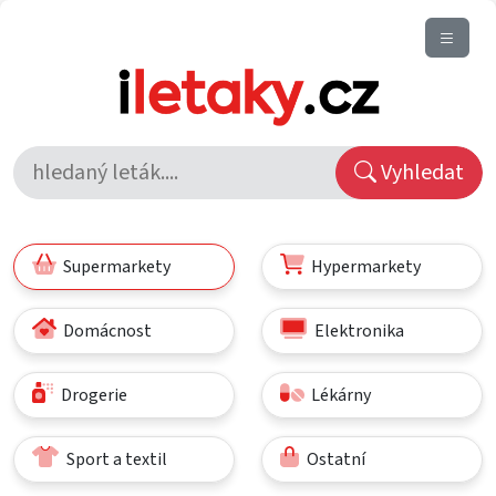
Vyhledat
Supermarkety
Hypermarkety
Domácnost
Elektronika
Drogerie
Lékárny
Sport a textil
Ostatní