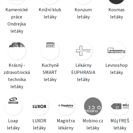
Kamenické
Knižní klub
Konzum
Kosmas
práce
letáky
letáky
letáky
Ondrejka
letáky
Krásný -
Kuchyně
Lékárny
Levnoshop
zdravotnická
SMART
EUPHRASIA
letáky
technika
letáky
letáky
letáky
Loap
LUXOR
Magistra
Mobino.cz
Můj FREŠ
letáky
letáky
lékárny
letáky
letáky