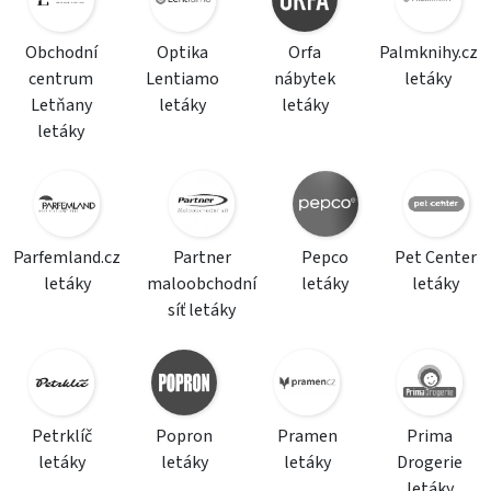
Obchodní
Optika
Orfa
Palmknihy.cz
centrum
Lentiamo
nábytek
letáky
Letňany
letáky
letáky
letáky
Parfemland.cz
Partner
Pepco
Pet Center
letáky
maloobchodní
letáky
letáky
síť letáky
Petrklíč
Popron
Pramen
Prima
letáky
letáky
letáky
Drogerie
letáky