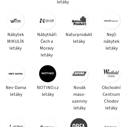
letáky
Nábytek
Nábytkáři
Naturprodukt
Nejči
MIKULÍK
Čech a
letáky
nábytek
letáky
Moravy
letáky
letáky
Nev-Dama
NOTINO.cz
Novák
Obchodní
letáky
letáky
maso-
Centrum
uzeniny
Chodov
letáky
letáky