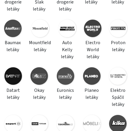
drogerie
Šlak
drogerie
letáky
letáky
letáky
letáky
letáky
Baumax
Mountfield
Auto
Electro
Proton
letáky
letáky
Kelly
World
letáky
letáky
letáky
Datart
Okay
Euronics
Planeo
Elektro
letáky
letáky
letáky
letáky
Spáčil
letáky