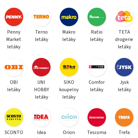
Penny
Terno
Makro
Ratio
TETA
Market
letáky
letáky
letáky
drogerie
letáky
letáky
OBI
UNI
SIKO
Comfor
Jysk
letáky
HOBBY
koupelny
letáky
letáky
letáky
letáky
SCONTO
Idea
Orion
Tescoma
Trefa