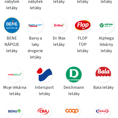
nábytek
nábytek
letáky
letáky
letáky
letáky
letáky
BENE
Barvy a
Dr. Max
FLOP
Alphega
NÁPOJE
laky
letáky
TOP
lékárny
letáky
drogerie
letáky
letáky
letáky
Moje lékárna
Intersport
Deichmann
Bala letáky
letáky
letáky
letáky