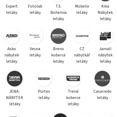
Expert
Fotolab
T.S.
Mobelix
Kika
letáky
letáky
Bohemia
letáky
Nábytek
letáky
letáky
Asko
Vesna
Breno
CZ
Jamall
nábytek
letáky
koberce
nábytkář
nábytek
letáky
letáky
letáky
letáky
JENA-
Purtex
Trend
Casarredo
NÁBYTEK
letáky
koberce
letáky
letáky
letáky