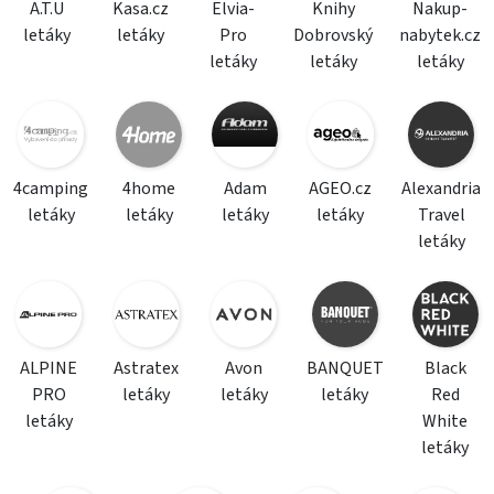
A.T.U
Kasa.cz
Elvia-
Knihy
Nakup-
letáky
letáky
Pro
Dobrovský
nabytek.cz
letáky
letáky
letáky
4camping
4home
Adam
AGEO.cz
Alexandria
letáky
letáky
letáky
letáky
Travel
letáky
ALPINE
Astratex
Avon
BANQUET
Black
PRO
letáky
letáky
letáky
Red
letáky
White
letáky