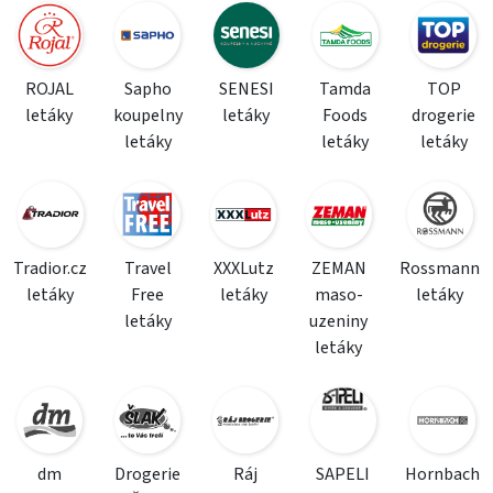
ROJAL
Sapho
SENESI
Tamda
TOP
letáky
koupelny
letáky
Foods
drogerie
letáky
letáky
letáky
Tradior.cz
Travel
XXXLutz
ZEMAN
Rossmann
letáky
Free
letáky
maso-
letáky
letáky
uzeniny
letáky
dm
Drogerie
Ráj
SAPELI
Hornbach