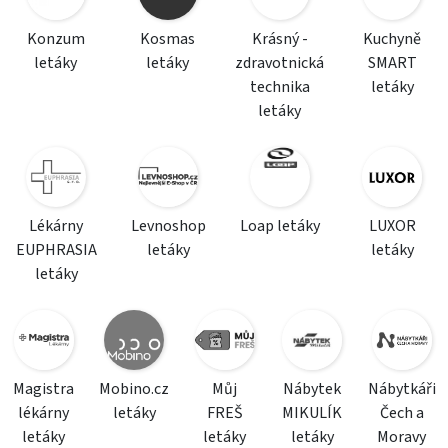
Konzum
Kosmas
Krásný -
Kuchyně
letáky
letáky
zdravotnická
SMART
technika
letáky
letáky
Lékárny
Levnoshop
Loap letáky
LUXOR
EUPHRASIA
letáky
letáky
letáky
Magistra
Mobino.cz
Můj
Nábytek
Nábytkáři
lékárny
letáky
FREŠ
MIKULÍK
Čech a
letáky
letáky
letáky
Moravy