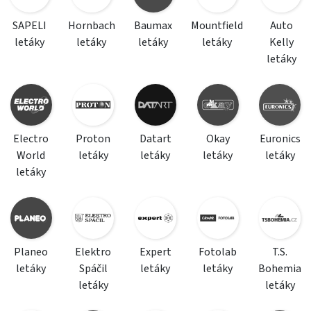
SAPELI
Hornbach
Baumax
Mountfield
Auto
letáky
letáky
letáky
letáky
Kelly
letáky
Electro
Proton
Datart
Okay
Euronics
World
letáky
letáky
letáky
letáky
letáky
Planeo
Elektro
Expert
Fotolab
T.S.
letáky
Spáčil
letáky
letáky
Bohemia
letáky
letáky