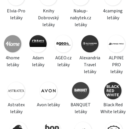
Elvia-Pro
Knihy
Nakup-
4camping
letáky
Dobrovský
nabytek.cz
letáky
letáky
letáky
4home
Adam
AGEO.cz
Alexandria
ALPINE
letáky
letáky
letáky
Travel
PRO
letáky
letáky
Astratex
Avon letáky
BANQUET
Black Red
letáky
letáky
White letáky