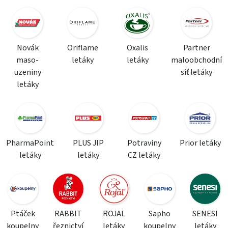
Novák
Oriflame
Oxalis
Partner
maso-
letáky
letáky
maloobchodní
uzeniny
síť letáky
letáky
PharmaPoint
PLUS JIP
Potraviny
Prior letáky
letáky
letáky
CZ letáky
Ptáček
RABBIT
ROJAL
Sapho
SENESI
koupelny
řeznictví
letáky
koupelny
letáky