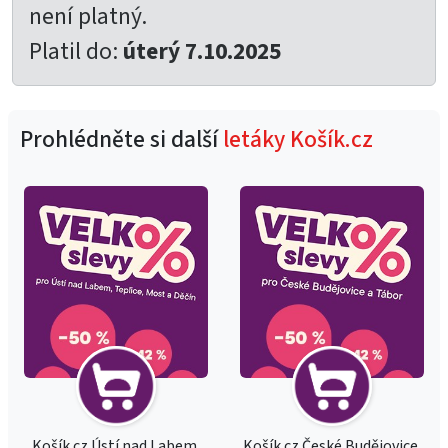
není platný.
Platil do:
úterý 7.10.2025
Prohlédněte si další
letáky Košík.cz
Košík.cz Ústí nad Labem,
Košík.cz České Budějovice,