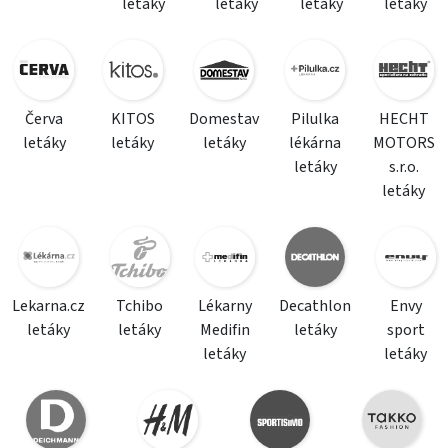
letáky
letáky
letáky
letáky
Červa
KITOS
Domestav
Pilulka
HECHT
letáky
letáky
letáky
lékárna
MOTORS
letáky
s.r.o.
letáky
Lekarna.cz
Tchibo
Lékarny
Decathlon
Envy
letáky
letáky
Medifin
letáky
sport
letáky
letáky