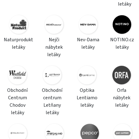
letáky
Naturprodukt
Nejči
Nev-Dama
NOTINO.cz
letáky
nábytek
letáky
letáky
letáky
Obchodní
Obchodní
Optika
Orfa
Centrum
centrum
Lentiamo
nábytek
Chodov
Letňany
letáky
letáky
letáky
letáky