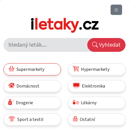
Vyhledat
Supermarkety
Hypermarkety
Domácnost
Elektronika
Drogerie
Lékárny
Sport a textil
Ostatní