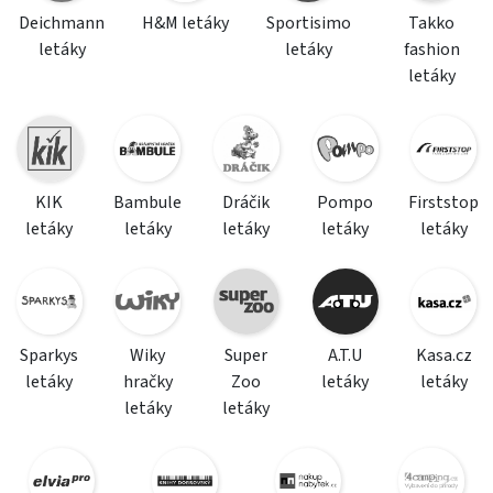
Deichmann
H&M letáky
Sportisimo
Takko
letáky
letáky
fashion
letáky
KIK
Bambule
Dráčik
Pompo
Firststop
letáky
letáky
letáky
letáky
letáky
Sparkys
Wiky
Super
A.T.U
Kasa.cz
letáky
hračky
Zoo
letáky
letáky
letáky
letáky