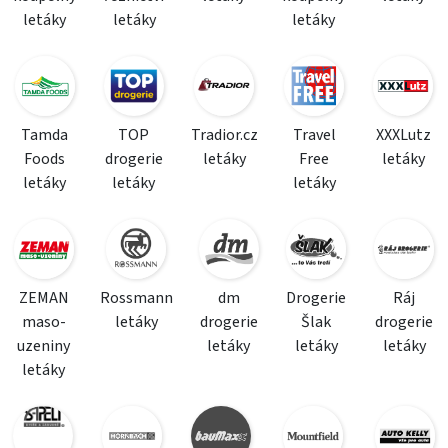
letáky
letáky
letáky
Tamda
TOP
Tradior.cz
Travel
XXXLutz
Foods
drogerie
letáky
Free
letáky
letáky
letáky
letáky
ZEMAN
Rossmann
dm
Drogerie
Ráj
maso-
letáky
drogerie
Šlak
drogerie
uzeniny
letáky
letáky
letáky
letáky