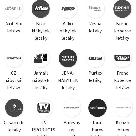
Mobelix
Kika
Asko
Vesna
Breno
letáky
Nábytek
nábytek
letáky
koberce
letáky
letáky
letáky
CZ
Jamall
JENA-
Purtex
Trend
nábytkář
nábytek
NÁBYTEK
letáky
koberce
letáky
letáky
letáky
letáky
Casarredo
TV
Barevný
Dům
Kouzlo
letáky
PRODUCTS
ráj
barev
barev