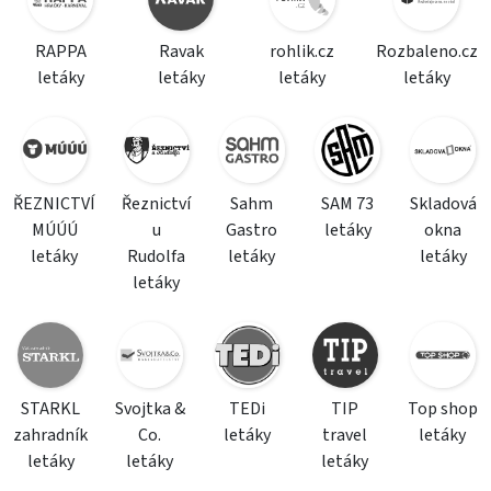
RAPPA
Ravak
rohlik.cz
Rozbaleno.cz
letáky
letáky
letáky
letáky
ŘEZNICTVÍ
Řeznictví
Sahm
SAM 73
Skladová
MÚÚÚ
u
Gastro
letáky
okna
letáky
Rudolfa
letáky
letáky
letáky
STARKL
Svojtka &
TEDi
TIP
Top shop
zahradník
Co.
letáky
travel
letáky
letáky
letáky
letáky