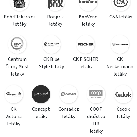
BobrElektro.cz
Bonprix
BonVeno
C&A letáky
letáky
letáky
letáky
Centrum
CK Blue
CK FISCHER
CK
Černý Most
Style letáky
letáky
Neckermann
letáky
letáky
CK
Concept
Conrad.cz
COOP
Čedok
Victoria
letáky
letáky
družstvo
letáky
letáky
HB
letáky