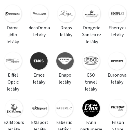
Dáme
decoDoma
Draps
Drogerie
Eberry.cz
jídlo
letáky
letáky
Xantea.cz
letáky
letáky
letáky
Eiffel
Emos
Enapo
ESO
Euronova
Optic
letáky
letáky
travel
letáky
letáky
letáky
EXIMtours
EXIsport
Faberlic
FAnn
Filson
letáky
letáky
letáky
parfumerie
Store