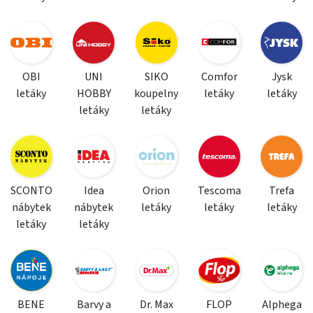
OBI
UNI
SIKO
Comfor
Jysk
letáky
HOBBY
koupelny
letáky
letáky
letáky
letáky
SCONTO
Idea
Orion
Tescoma
Trefa
nábytek
nábytek
letáky
letáky
letáky
letáky
letáky
BENE
Barvy a
Dr. Max
FLOP
Alphega