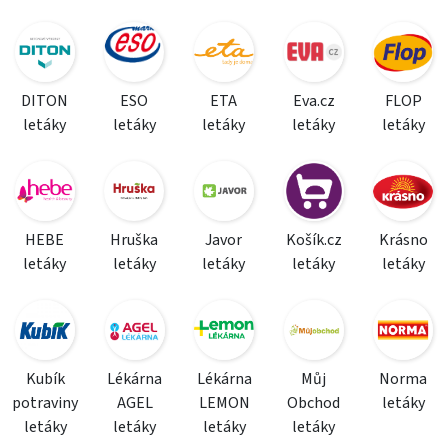
DITON
ESO
ETA
Eva.cz
FLOP
letáky
letáky
letáky
letáky
letáky
HEBE
Hruška
Javor
Košík.cz
Krásno
letáky
letáky
letáky
letáky
letáky
Kubík
Lékárna
Lékárna
Můj
Norma
potraviny
AGEL
LEMON
Obchod
letáky
letáky
letáky
letáky
letáky