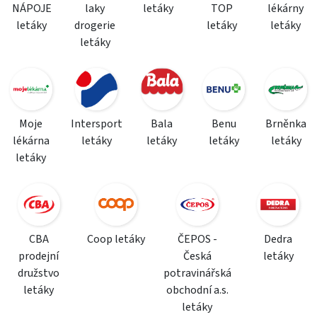
NÁPOJE
laky
letáky
TOP
lékárny
letáky
drogerie
letáky
letáky
letáky
Moje
Intersport
Bala
Benu
Brněnka
lékárna
letáky
letáky
letáky
letáky
letáky
CBA
Coop letáky
ČEPOS -
Dedra
prodejní
Česká
letáky
družstvo
potravinářská
letáky
obchodní a.s.
letáky