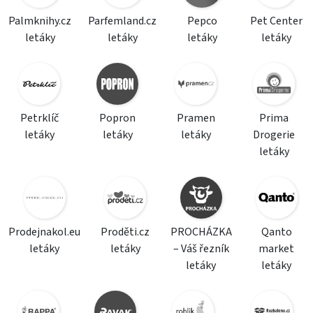
Palmknihy.cz
Parfemland.cz
Pepco
Pet Center
letáky
letáky
letáky
letáky
Petrklíč
Popron
Pramen
Prima
letáky
letáky
letáky
Drogerie
letáky
Prodejnakol.eu
Proděti.cz
PROCHÁZKA
Qanto
letáky
letáky
– Váš řezník
market
letáky
letáky