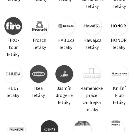
letáky
letáky
FIRO-
Frosch
HABU.cz
Hawaj.cz
HONOR
tour
letáky
letáky
letáky
letáky
letáky
HUDY
Ikea
Jasmín
Kamenické
Knižní
letáky
letáky
drogerie
práce
klub
letáky
Ondrejka
letáky
letáky