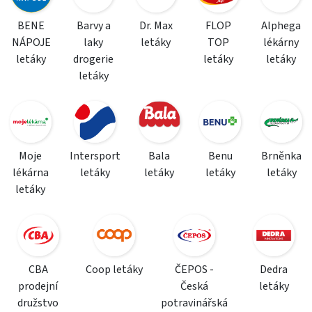
BENE
Barvy a
Dr. Max
FLOP
Alphega
NÁPOJE
laky
letáky
TOP
lékárny
letáky
drogerie
letáky
letáky
letáky
Moje
Intersport
Bala
Benu
Brněnka
lékárna
letáky
letáky
letáky
letáky
letáky
CBA
Coop letáky
ČEPOS -
Dedra
prodejní
Česká
letáky
družstvo
potravinářská