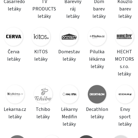
Casarredo
TV
Barevný
Dům
Kouzlo
letáky
PRODUCTS
ráj
barev
barev
letáky
letáky
letáky
letáky
Červa
KITOS
Domestav
Pilulka
HECHT
letáky
letáky
letáky
lékárna
MOTORS
letáky
s.r.o.
letáky
Lekarna.cz
Tchibo
Lékarny
Decathlon
Envy
letáky
letáky
Medifin
letáky
sport
letáky
letáky