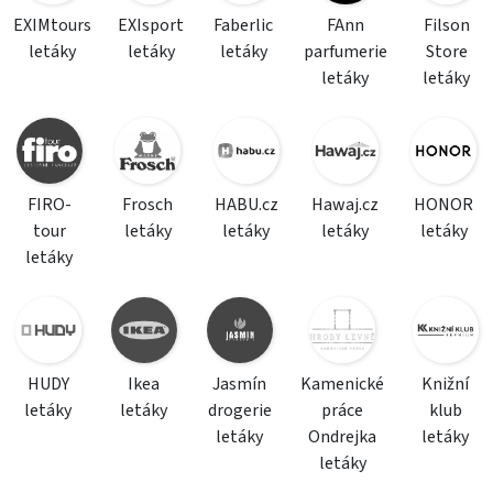
EXIMtours
EXIsport
Faberlic
FAnn
Filson
letáky
letáky
letáky
parfumerie
Store
letáky
letáky
FIRO-
Frosch
HABU.cz
Hawaj.cz
HONOR
tour
letáky
letáky
letáky
letáky
letáky
HUDY
Ikea
Jasmín
Kamenické
Knižní
letáky
letáky
drogerie
práce
klub
letáky
Ondrejka
letáky
letáky