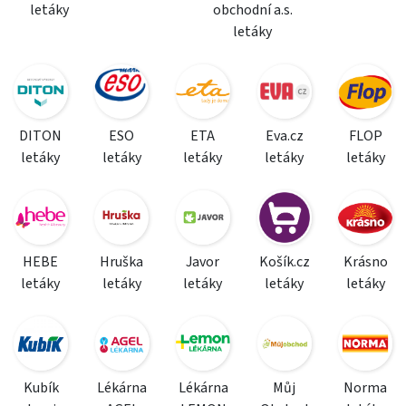
letáky
obchodní a.s.
letáky
DITON
ESO
ETA
Eva.cz
FLOP
letáky
letáky
letáky
letáky
letáky
HEBE
Hruška
Javor
Košík.cz
Krásno
letáky
letáky
letáky
letáky
letáky
Kubík
Lékárna
Lékárna
Můj
Norma