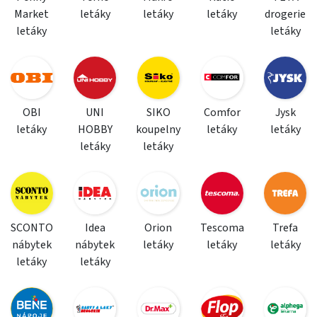
Market
letáky
letáky
letáky
drogerie
letáky
letáky
OBI
UNI
SIKO
Comfor
Jysk
letáky
HOBBY
koupelny
letáky
letáky
letáky
letáky
SCONTO
Idea
Orion
Tescoma
Trefa
nábytek
nábytek
letáky
letáky
letáky
letáky
letáky