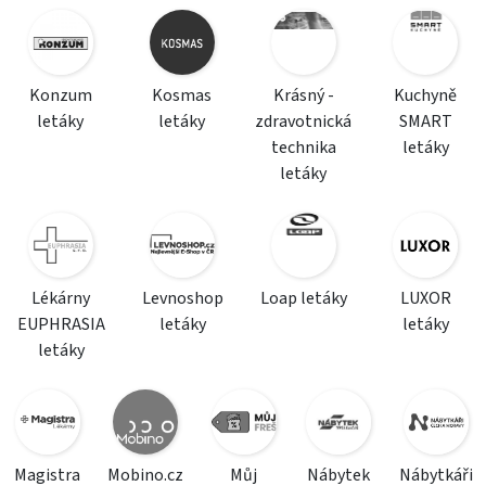
Konzum
Kosmas
Krásný -
Kuchyně
letáky
letáky
zdravotnická
SMART
technika
letáky
letáky
Lékárny
Levnoshop
Loap letáky
LUXOR
EUPHRASIA
letáky
letáky
letáky
Magistra
Mobino.cz
Můj
Nábytek
Nábytkáři