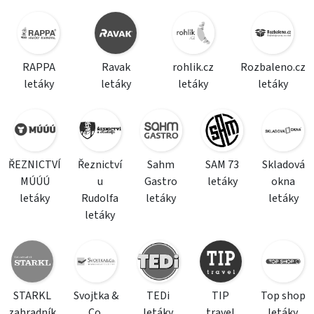
RAPPA
Ravak
rohlik.cz
Rozbaleno.cz
letáky
letáky
letáky
letáky
ŘEZNICTVÍ
Řeznictví
Sahm
SAM 73
Skladová
MÚÚÚ
u
Gastro
letáky
okna
letáky
Rudolfa
letáky
letáky
letáky
STARKL
Svojtka &
TEDi
TIP
Top shop
zahradník
Co.
letáky
travel
letáky