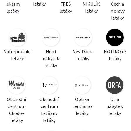
lékárny
letáky
FREŠ
MIKULÍK
Čech a
letáky
letáky
letáky
Moravy
letáky
Naturprodukt
Nejči
Nev-Dama
NOTINO.cz
letáky
nábytek
letáky
letáky
letáky
Obchodní
Obchodní
Optika
Orfa
Centrum
centrum
Lentiamo
nábytek
Chodov
Letňany
letáky
letáky
letáky
letáky