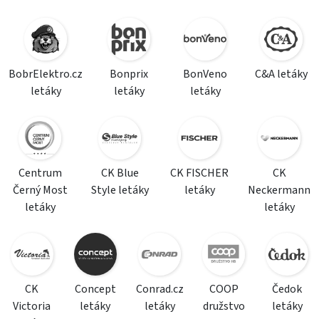
BobrElektro.cz
Bonprix
BonVeno
C&A letáky
letáky
letáky
letáky
Centrum
CK Blue
CK FISCHER
CK
Černý Most
Style letáky
letáky
Neckermann
letáky
letáky
CK
Concept
Conrad.cz
COOP
Čedok
Victoria
letáky
letáky
družstvo
letáky