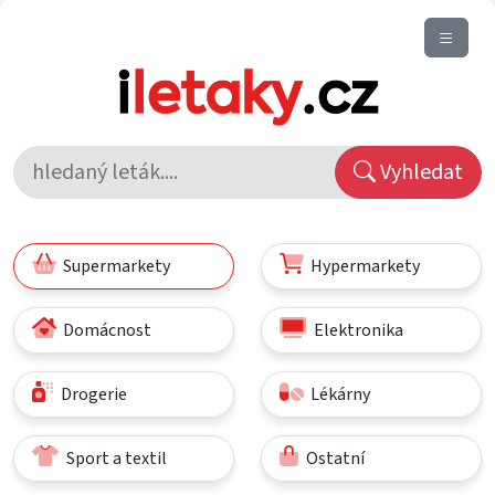
Vyhledat
Supermarkety
Hypermarkety
Domácnost
Elektronika
Drogerie
Lékárny
Sport a textil
Ostatní