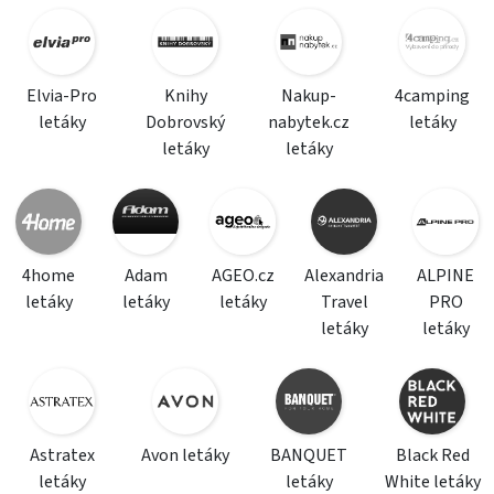
Elvia-Pro
Knihy
Nakup-
4camping
letáky
Dobrovský
nabytek.cz
letáky
letáky
letáky
4home
Adam
AGEO.cz
Alexandria
ALPINE
letáky
letáky
letáky
Travel
PRO
letáky
letáky
Astratex
Avon letáky
BANQUET
Black Red
letáky
letáky
White letáky