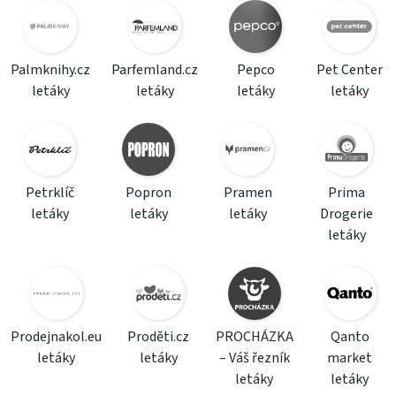
Palmknihy.cz
Parfemland.cz
Pepco
Pet Center
letáky
letáky
letáky
letáky
Petrklíč
Popron
Pramen
Prima
letáky
letáky
letáky
Drogerie
letáky
Prodejnakol.eu
Proděti.cz
PROCHÁZKA
Qanto
letáky
letáky
– Váš řezník
market
letáky
letáky