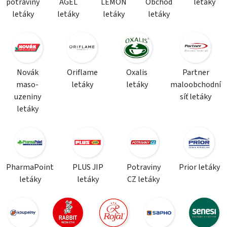
potraviny
AGEL
LEMON
Obchod
letáky
letáky
letáky
letáky
letáky
Novák
Oriflame
Oxalis
Partner
maso-
letáky
letáky
maloobchodní
uzeniny
síť letáky
letáky
PharmaPoint
PLUS JIP
Potraviny
Prior letáky
letáky
letáky
CZ letáky