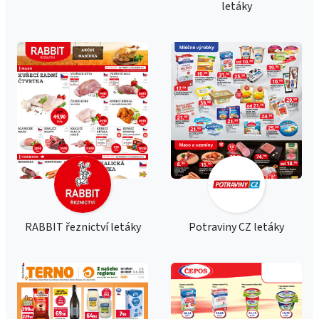
letáky
RABBIT řeznictví letáky
Potraviny CZ letáky