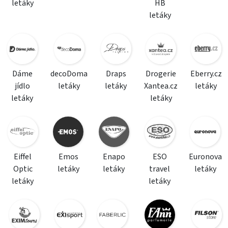
letáky
HB
letáky
Dáme
decoDoma
Draps
Drogerie
Eberry.cz
jídlo
letáky
letáky
Xantea.cz
letáky
letáky
letáky
Eiffel
Emos
Enapo
ESO
Euronova
Optic
letáky
letáky
travel
letáky
letáky
letáky