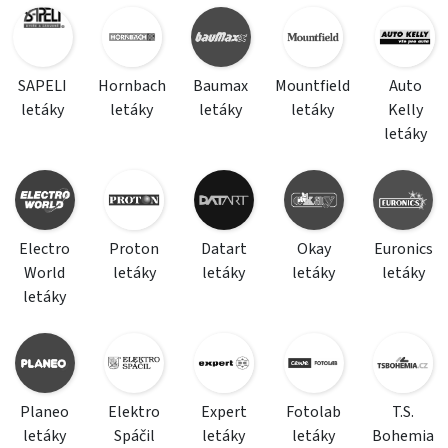
SAPELI
Hornbach
Baumax
Mountfield
Auto
letáky
letáky
letáky
letáky
Kelly
letáky
Electro
Proton
Datart
Okay
Euronics
World
letáky
letáky
letáky
letáky
letáky
Planeo
Elektro
Expert
Fotolab
T.S.
letáky
Spáčil
letáky
letáky
Bohemia