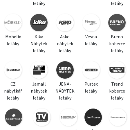
letáky
letáky
Mobelix
Kika
Asko
Vesna
Breno
letáky
Nábytek
nábytek
letáky
koberce
letáky
letáky
letáky
CZ
Jamall
JENA-
Purtex
Trend
nábytkář
nábytek
NÁBYTEK
letáky
koberce
letáky
letáky
letáky
letáky