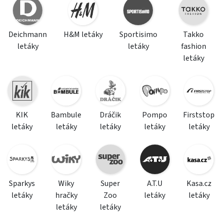
Deichmann
H&M letáky
Sportisimo
Takko
letáky
letáky
fashion
letáky
KIK
Bambule
Dráčik
Pompo
Firststop
letáky
letáky
letáky
letáky
letáky
Sparkys
Wiky
Super
A.T.U
Kasa.cz
letáky
hračky
Zoo
letáky
letáky
letáky
letáky