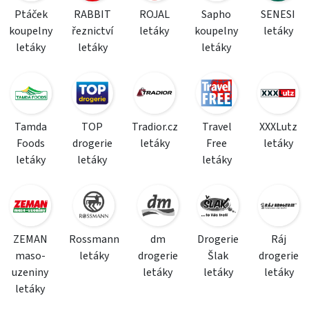
Ptáček
RABBIT
ROJAL
Sapho
SENESI
koupelny
řeznictví
letáky
koupelny
letáky
letáky
letáky
letáky
Tamda
TOP
Tradior.cz
Travel
XXXLutz
Foods
drogerie
letáky
Free
letáky
letáky
letáky
letáky
ZEMAN
Rossmann
dm
Drogerie
Ráj
maso-
letáky
drogerie
Šlak
drogerie
uzeniny
letáky
letáky
letáky
letáky