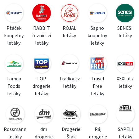
Ptáček
RABBIT
ROJAL
Sapho
SENESI
koupelny
řeznictví
letáky
koupelny
letáky
letáky
letáky
letáky
Tamda
TOP
Tradior.cz
Travel
XXXLutz
Foods
drogerie
letáky
Free
letáky
letáky
letáky
letáky
Rossmann
dm
Drogerie
Ráj
SAPELI
letáky
drogerie
Šlak
drogerie
letáky