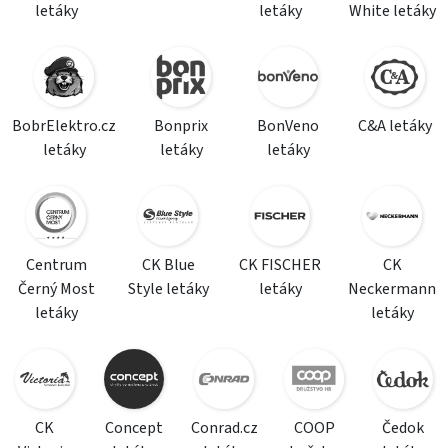
letáky
letáky
White letáky
BobrElektro.cz
Bonprix
BonVeno
C&A letáky
letáky
letáky
letáky
Centrum
CK Blue
CK FISCHER
CK
Černý Most
Style letáky
letáky
Neckermann
letáky
letáky
CK
Concept
Conrad.cz
COOP
Čedok