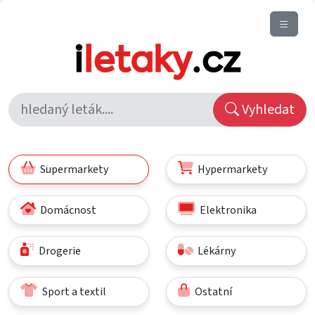
Vyhledat
Supermarkety
Hypermarkety
Domácnost
Elektronika
Drogerie
Lékárny
Sport a textil
Ostatní