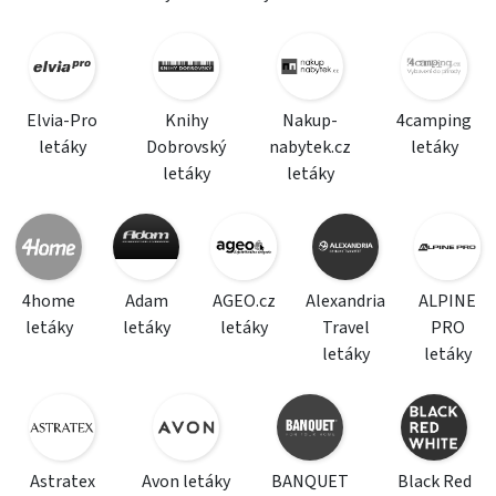
Elvia-Pro
Knihy
Nakup-
4camping
letáky
Dobrovský
nabytek.cz
letáky
letáky
letáky
4home
Adam
AGEO.cz
Alexandria
ALPINE
letáky
letáky
letáky
Travel
PRO
letáky
letáky
Astratex
Avon letáky
BANQUET
Black Red