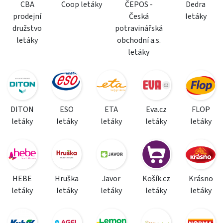
CBA
Coop letáky
ČEPOS -
Dedra
prodejní
Česká
letáky
družstvo
potravinářská
letáky
obchodní a.s.
letáky
DITON
ESO
ETA
Eva.cz
FLOP
letáky
letáky
letáky
letáky
letáky
HEBE
Hruška
Javor
Košík.cz
Krásno
letáky
letáky
letáky
letáky
letáky