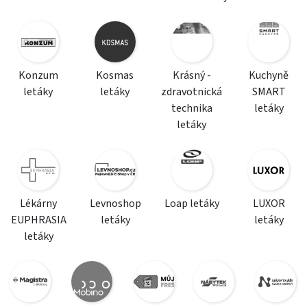
Konzum
Kosmas
Krásný -
Kuchyně
letáky
letáky
zdravotnická
SMART
technika
letáky
letáky
Lékárny
Levnoshop
Loap letáky
LUXOR
EUPHRASIA
letáky
letáky
letáky