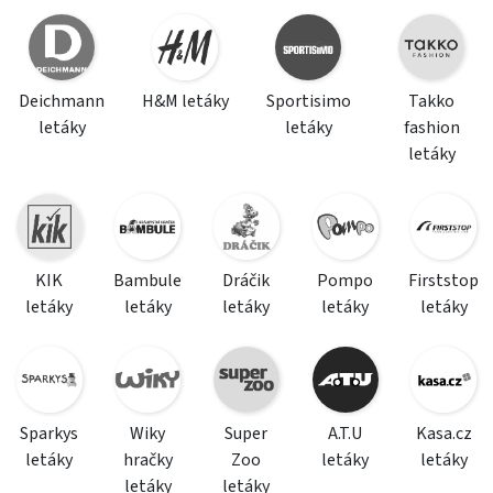
Deichmann
H&M letáky
Sportisimo
Takko
letáky
letáky
fashion
letáky
KIK
Bambule
Dráčik
Pompo
Firststop
letáky
letáky
letáky
letáky
letáky
Sparkys
Wiky
Super
A.T.U
Kasa.cz
letáky
hračky
Zoo
letáky
letáky
letáky
letáky