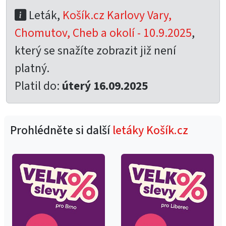
Leták,
Košík.cz Karlovy Vary,
Chomutov, Cheb a okolí - 10.9.2025
,
který se snažíte zobrazit již není
platný.
Platil do:
úterý 16.09.2025
Prohlédněte si další
letáky Košík.cz