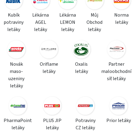
Kubík
Lékárna
Lékárna
Můj
Norma
potraviny
AGEL
LEMON
Obchod
letáky
letáky
letáky
letáky
letáky
Novák
Oriflame
Oxalis
Partner
maso-
letáky
letáky
maloobchodní
uzeniny
síť letáky
letáky
PharmaPoint
PLUS JIP
Potraviny
Prior letáky
letáky
letáky
CZ letáky