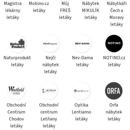
Magistra
Mobino.cz
Můj
Nábytek
Nábytkáři
lékárny
letáky
FREŠ
MIKULÍK
Čech a
letáky
letáky
letáky
Moravy
letáky
Naturprodukt
Nejči
Nev-Dama
NOTINO.cz
letáky
nábytek
letáky
letáky
letáky
Obchodní
Obchodní
Optika
Orfa
Centrum
centrum
Lentiamo
nábytek
Chodov
Letňany
letáky
letáky
letáky
letáky