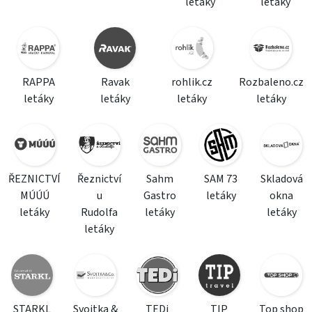
letáky
letáky
RAPPA
Ravak
rohlik.cz
Rozbaleno.cz
letáky
letáky
letáky
letáky
ŘEZNICTVÍ
Řeznictví
Sahm
SAM 73
Skladová
MÚÚÚ
u
Gastro
letáky
okna
letáky
Rudolfa
letáky
letáky
letáky
STARKL
Svojtka &
TEDi
TIP
Top shop