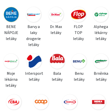
BENE
Barvy a
Dr. Max
FLOP
Alphega
NÁPOJE
laky
letáky
TOP
lékárny
letáky
drogerie
letáky
letáky
letáky
Moje
Intersport
Bala
Benu
Brněnka
lékárna
letáky
letáky
letáky
letáky
letáky