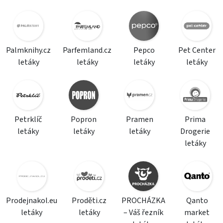
Palmknihy.cz
Parfemland.cz
Pepco
Pet Center
letáky
letáky
letáky
letáky
Petrklíč
Popron
Pramen
Prima
letáky
letáky
letáky
Drogerie
letáky
Prodejnakol.eu
Proděti.cz
PROCHÁZKA
Qanto
letáky
letáky
– Váš řezník
market