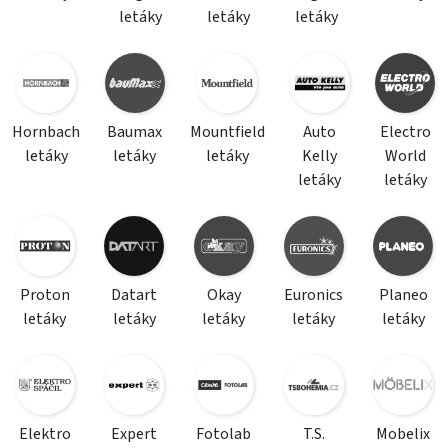
letáky
letáky
letáky
Hornbach
Baumax
Mountfield
Auto
Electro
letáky
letáky
letáky
Kelly
World
letáky
letáky
Proton
Datart
Okay
Euronics
Planeo
letáky
letáky
letáky
letáky
letáky
Elektro
Expert
Fotolab
T.S.
Mobelix