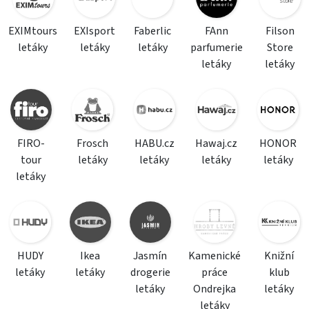
EXIMtours
EXIsport
Faberlic
FAnn
Filson
letáky
letáky
letáky
parfumerie
Store
letáky
letáky
FIRO-
Frosch
HABU.cz
Hawaj.cz
HONOR
tour
letáky
letáky
letáky
letáky
letáky
HUDY
Ikea
Jasmín
Kamenické
Knižní
letáky
letáky
drogerie
práce
klub
letáky
Ondrejka
letáky
letáky