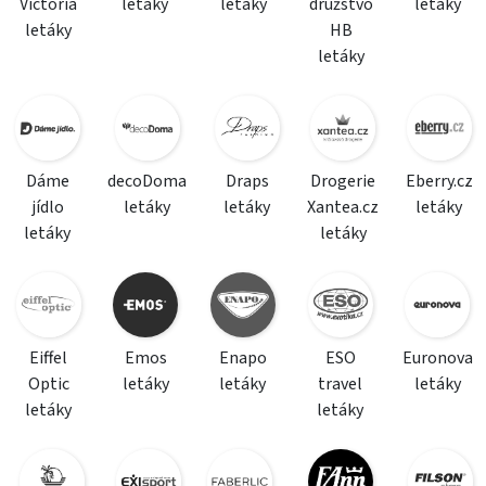
Victoria
letáky
letáky
družstvo
letáky
letáky
HB
letáky
Dáme
decoDoma
Draps
Drogerie
Eberry.cz
jídlo
letáky
letáky
Xantea.cz
letáky
letáky
letáky
Eiffel
Emos
Enapo
ESO
Euronova
Optic
letáky
letáky
travel
letáky
letáky
letáky