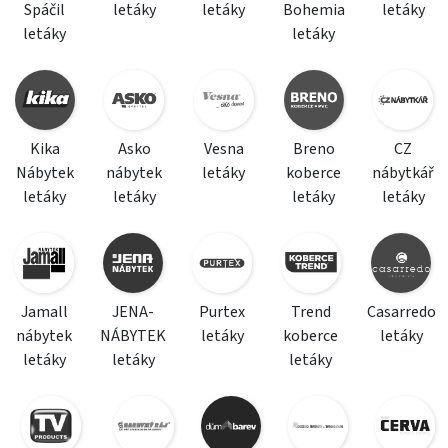
Spáčil
letáky
letáky
Bohemia
letáky
letáky
letáky
Kika
Asko
Vesna
Breno
CZ
Nábytek
nábytek
letáky
koberce
nábytkář
letáky
letáky
letáky
letáky
Jamall
JENA-
Purtex
Trend
Casarredo
nábytek
NÁBYTEK
letáky
koberce
letáky
letáky
letáky
letáky