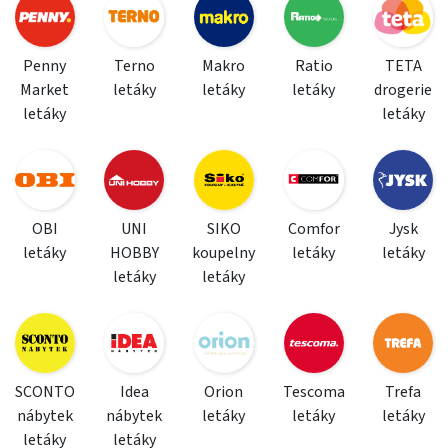
Penny
Terno
Makro
Ratio
TETA
Market
letáky
letáky
letáky
drogerie
letáky
letáky
OBI
UNI
SIKO
Comfor
Jysk
letáky
HOBBY
koupelny
letáky
letáky
letáky
letáky
SCONTO
Idea
Orion
Tescoma
Trefa
nábytek
nábytek
letáky
letáky
letáky
letáky
letáky