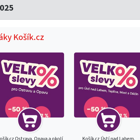
2025
táky Košík.cz
ošík.cz Ostrava, Opava a okolí
Košík.cz Ústí nad Labem,