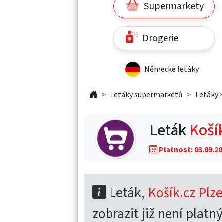
Supermarkety
Drogerie
Německé letáky
Letáky supermarketů
Letáky 
Leták
Košík
Platnost: 03.09.20
Leták,
Košík.cz Plze
zobrazit již není platný