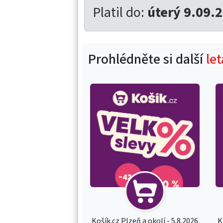
Platil do:
úterý 9.09.
Prohlédněte si další
le
Košík.cz Plzeň a okolí - 5.8.2026
K