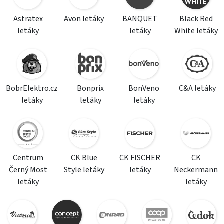
Astratex
Avon letáky
BANQUET
Black Red
letáky
letáky
White letáky
BobrElektro.cz
Bonprix
BonVeno
C&A letáky
letáky
letáky
letáky
Centrum
CK Blue
CK FISCHER
CK
Černý Most
Style letáky
letáky
Neckermann
letáky
letáky