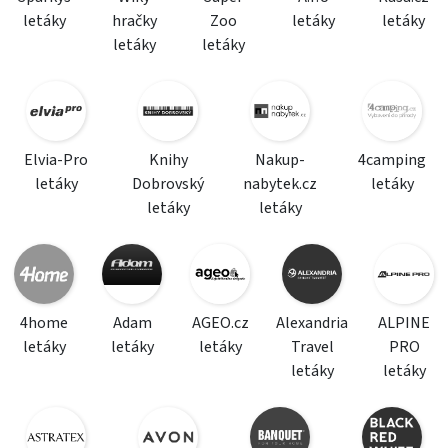
letáky
hračky
Zoo
letáky
letáky
letáky
letáky
Elvia-Pro
Knihy
Nakup-
4camping
letáky
Dobrovský
nabytek.cz
letáky
letáky
letáky
4home
Adam
AGEO.cz
Alexandria
ALPINE
letáky
letáky
letáky
Travel
PRO
letáky
letáky