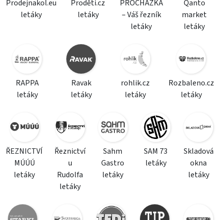
Prodejnakol.eu
Proděti.cz
PROCHÁZKA
Qanto
letáky
letáky
– Váš řezník
market
letáky
letáky
RAPPA
Ravak
rohlik.cz
Rozbaleno.cz
letáky
letáky
letáky
letáky
ŘEZNICTVÍ
Řeznictví
Sahm
SAM 73
Skladová
MÚÚÚ
u
Gastro
letáky
okna
letáky
Rudolfa
letáky
letáky
letáky