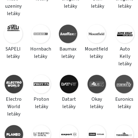
uzeniny
letáky
letáky
letáky
letáky
SAPELI
Hornbach
Baumax
Mountfield
Auto
letáky
letáky
letáky
letáky
Kelly
letáky
Electro
Proton
Datart
Okay
Euronics
World
letáky
letáky
letáky
letáky
letáky