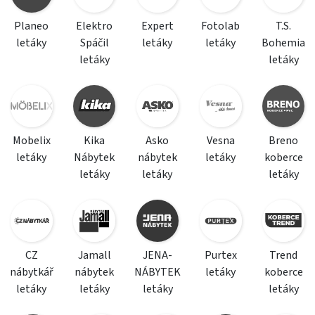
Planeo
Elektro
Expert
Fotolab
T.S.
letáky
Spáčil
letáky
letáky
Bohemia
letáky
letáky
Mobelix
Kika
Asko
Vesna
Breno
letáky
Nábytek
nábytek
letáky
koberce
letáky
letáky
letáky
CZ
Jamall
JENA-
Purtex
Trend
nábytkář
nábytek
NÁBYTEK
letáky
koberce
letáky
letáky
letáky
letáky