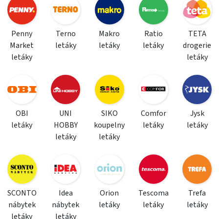
Penny
Terno
Makro
Ratio
TETA
Market
letáky
letáky
letáky
drogerie
letáky
letáky
OBI
UNI
SIKO
Comfor
Jysk
letáky
HOBBY
koupelny
letáky
letáky
letáky
letáky
SCONTO
Idea
Orion
Tescoma
Trefa
nábytek
nábytek
letáky
letáky
letáky
letáky
letáky