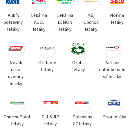
Kubík
Lékárna
Lékárna
Můj
Norma
potraviny
AGEL
LEMON
Obchod
letáky
letáky
letáky
letáky
letáky
Novák
Oriflame
Oxalis
Partner
maso-
letáky
letáky
maloobchodní
uzeniny
síť letáky
letáky
PharmaPoint
PLUS JIP
Potraviny
Prior letáky
letáky
letáky
CZ letáky