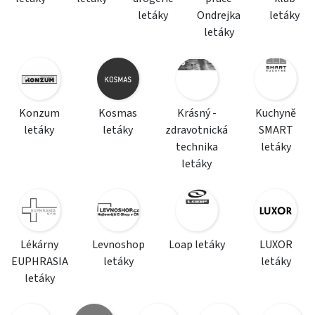
letáky
Ondrejka
letáky
letáky
Konzum
Kosmas
Krásný -
Kuchyně
letáky
letáky
zdravotnická
SMART
technika
letáky
letáky
Lékárny
Levnoshop
Loap letáky
LUXOR
EUPHRASIA
letáky
letáky
letáky