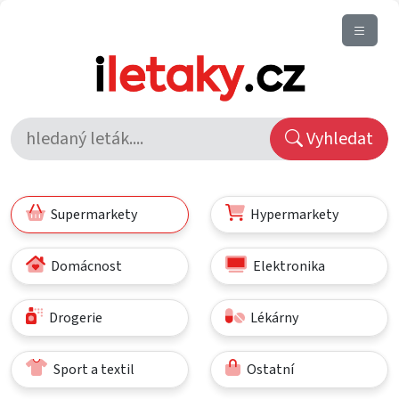
Vyhledat
Supermarkety
Hypermarkety
Domácnost
Elektronika
Drogerie
Lékárny
Sport a textil
Ostatní