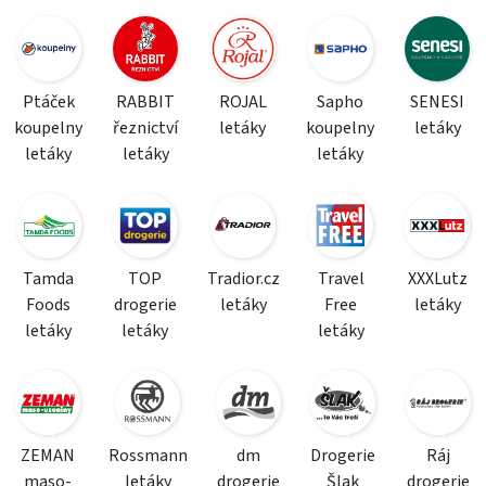
Ptáček
RABBIT
ROJAL
Sapho
SENESI
koupelny
řeznictví
letáky
koupelny
letáky
letáky
letáky
letáky
Tamda
TOP
Tradior.cz
Travel
XXXLutz
Foods
drogerie
letáky
Free
letáky
letáky
letáky
letáky
ZEMAN
Rossmann
dm
Drogerie
Ráj
maso-
letáky
drogerie
Šlak
drogerie