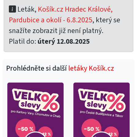
Leták,
Košík.cz Hradec Králové,
Pardubice a okolí - 6.8.2025
, který se
snažíte zobrazit již není platný.
Platil do:
úterý 12.08.2025
Prohlédněte si další
letáky Košík.cz