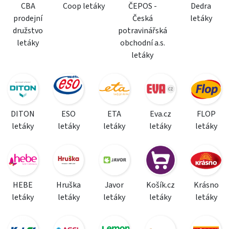
CBA
Coop letáky
ČEPOS -
Dedra
prodejní
Česká
letáky
družstvo
potravinářská
letáky
obchodní a.s.
letáky
DITON
ESO
ETA
Eva.cz
FLOP
letáky
letáky
letáky
letáky
letáky
HEBE
Hruška
Javor
Košík.cz
Krásno
letáky
letáky
letáky
letáky
letáky