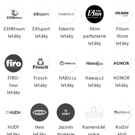
EXIMtours
EXIsport
Faberlic
FAnn
Filson
letáky
letáky
letáky
parfumerie
Store
letáky
letáky
FIRO-
Frosch
HABU.cz
Hawaj.cz
HONOR
tour
letáky
letáky
letáky
letáky
letáky
HUDY
Ikea
Jasmín
Kamenické
Knižní
letáky
letáky
drogerie
práce
klub