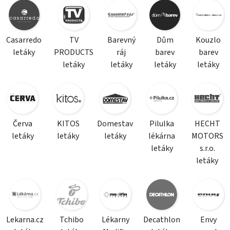
Casarredo
TV
Barevný
Dům
Kouzlo
letáky
PRODUCTS
ráj
barev
barev
letáky
letáky
letáky
letáky
Červa
KITOS
Domestav
Pilulka
HECHT
letáky
letáky
letáky
lékárna
MOTORS
letáky
s.r.o.
letáky
Lekarna.cz
Tchibo
Lékarny
Decathlon
Envy