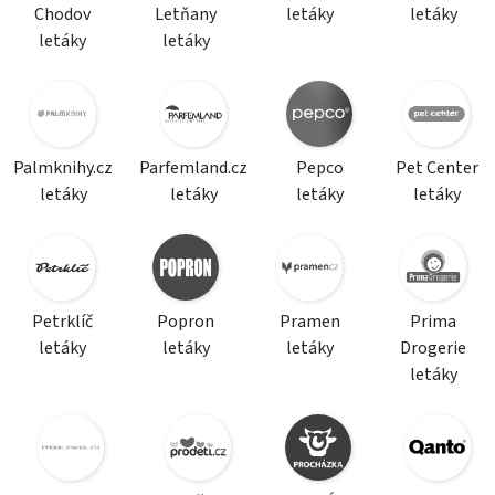
Chodov
Letňany
letáky
letáky
letáky
letáky
Palmknihy.cz
Parfemland.cz
Pepco
Pet Center
letáky
letáky
letáky
letáky
Petrklíč
Popron
Pramen
Prima
letáky
letáky
letáky
Drogerie
letáky