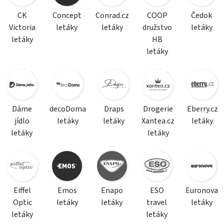
CK
Concept
Conrad.cz
COOP
Čedok
Victoria
letáky
letáky
družstvo
letáky
letáky
HB
letáky
Dáme
decoDoma
Draps
Drogerie
Eberry.cz
jídlo
letáky
letáky
Xantea.cz
letáky
letáky
letáky
Eiffel
Emos
Enapo
ESO
Euronova
Optic
letáky
letáky
travel
letáky
letáky
letáky