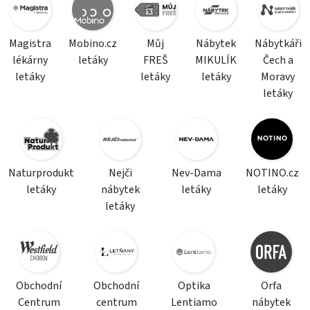
Magistra
Mobino.cz
Můj
Nábytek
Nábytkáři
lékárny
letáky
FREŠ
MIKULÍK
Čech a
letáky
letáky
letáky
Moravy
letáky
Naturprodukt
Nejči
Nev-Dama
NOTINO.cz
letáky
nábytek
letáky
letáky
letáky
Obchodní
Obchodní
Optika
Orfa
Centrum
centrum
Lentiamo
nábytek