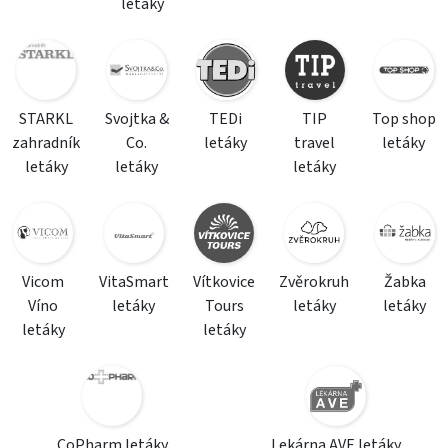
letáky
STARKL
Svojtka &
TEDi
TIP
Top shop
zahradník
Co.
letáky
travel
letáky
letáky
letáky
letáky
Vicom
VitaSmart
Vítkovice
Zvěrokruh
Žabka
Víno
letáky
Tours
letáky
letáky
letáky
letáky
CoPharm letáky
Lekárna AVE letáky