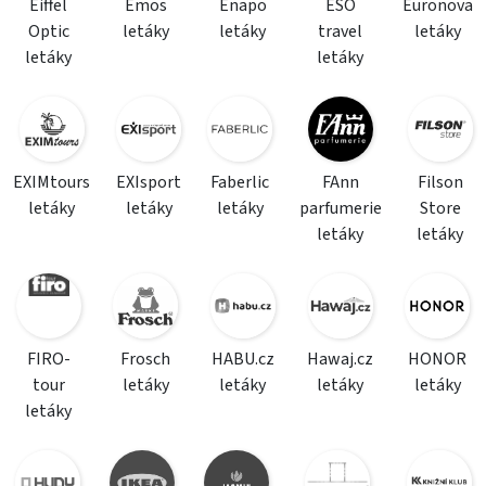
Eiffel
Emos
Enapo
ESO
Euronova
Optic
letáky
letáky
travel
letáky
letáky
letáky
EXIMtours
EXIsport
Faberlic
FAnn
Filson
letáky
letáky
letáky
parfumerie
Store
letáky
letáky
FIRO-
Frosch
HABU.cz
Hawaj.cz
HONOR
tour
letáky
letáky
letáky
letáky
letáky