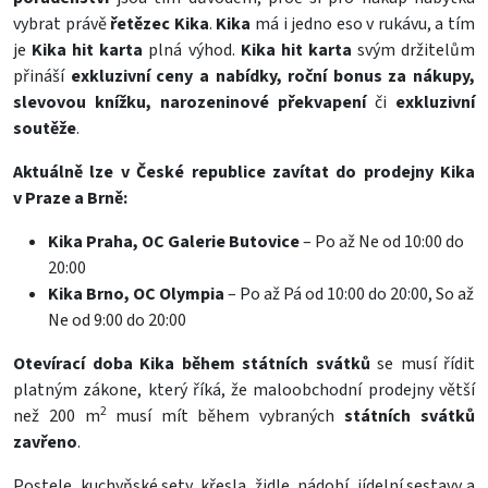
vybrat právě
řetězec Kika
.
Kika
má i jedno eso v rukávu, a tím
je
Kika hit karta
plná výhod.
Kika hit karta
svým držitelům
přináší
exkluzivní ceny a nabídky, roční bonus za nákupy,
slevovou knížku, narozeninové překvapení
či
exkluzivní
soutěže
.
Aktuálně lze v České republice zavítat do prodejny Kika
v Praze a Brně:
Kika Praha, OC Galerie Butovice
– Po až Ne od 10:00 do
20:00
Kika Brno, OC Olympia
– Po až Pá od 10:00 do 20:00, So až
Ne od 9:00 do 20:00
Otevírací doba Kika během státních svátků
se musí řídit
platným zákone, který říká, že maloobchodní prodejny větší
2
než 200 m
musí mít během vybraných
státních svátků
zavřeno
.
Postele
,
kuchyňské sety
,
křesla
,
židle
,
nádobí
,
jídelní sestavy
a