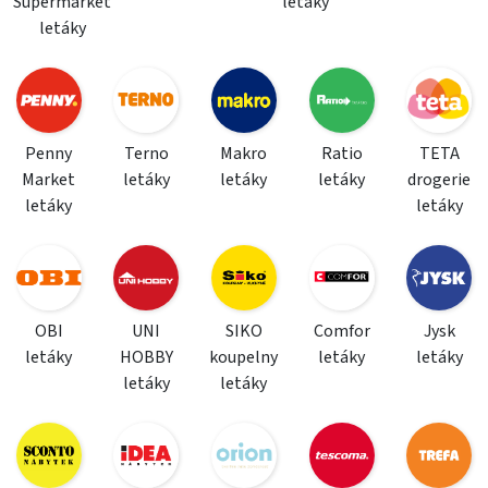
Supermarket
letáky
letáky
Penny
Terno
Makro
Ratio
TETA
Market
letáky
letáky
letáky
drogerie
letáky
letáky
OBI
UNI
SIKO
Comfor
Jysk
letáky
HOBBY
koupelny
letáky
letáky
letáky
letáky