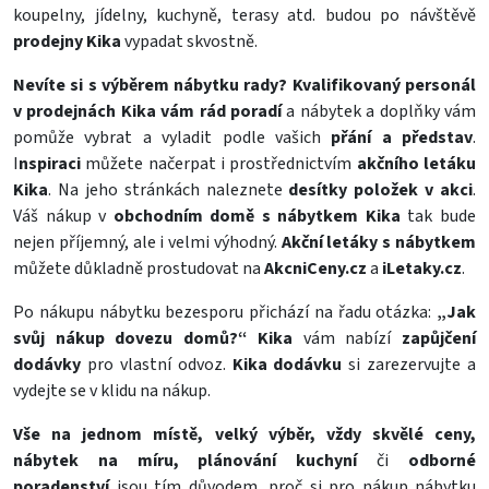
koupelny, jídelny, kuchyně, terasy atd. budou po návštěvě
prodejny Kika
vypadat skvostně.
Nevíte si s výběrem nábytku rady?
Kvalifikovaný personál
v prodejnách Kika vám rád poradí
a nábytek a doplňky vám
pomůže vybrat a vyladit podle vašich
přání a představ
.
I
nspiraci
můžete načerpat i prostřednictvím
akčního letáku
Kika
. Na jeho stránkách naleznete
desítky položek v akci
.
Váš nákup v
obchodním domě s nábytkem Kika
tak bude
nejen příjemný, ale i velmi výhodný.
Akční letáky s nábytkem
můžete důkladně prostudovat na
AkcniCeny.cz
a
iLetaky.cz
.
Po nákupu nábytku bezesporu přichází na řadu otázka:
„Jak
svůj nákup dovezu domů?“ Kika
vám nabízí
zapůjčení
dodávky
pro vlastní odvoz.
Kika dodávku
si zarezervujte a
vydejte se v klidu na nákup.
Vše na jednom místě, velký výběr, vždy skvělé ceny,
nábytek na míru, plánování kuchyní
či
odborné
poradenství
jsou tím důvodem, proč si pro nákup nábytku