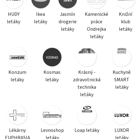
HUDY
Ikea
Jasmín
Kamenické
Knižní
letáky
letáky
drogerie
práce
klub
letáky
Ondrejka
letáky
letáky
Konzum
Kosmas
Krásný -
Kuchyně
letáky
letáky
zdravotnická
SMART
technika
letáky
letáky
Lékárny
Levnoshop
Loap letáky
LUXOR
EUPHRASIA
letáky
letáky