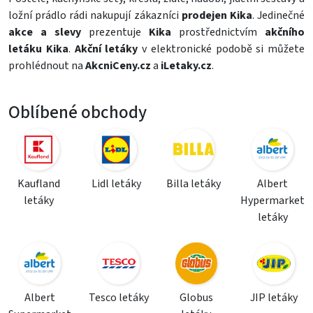
ložní prádlo
rádi nakupují zákazníci
prodejen Kika
. Jedinečné
akce a slevy
prezentuje
Kika
prostřednictvím
akčního
letáku Kika
.
Akční letáky
v elektronické podobě si můžete
prohlédnout na
AkcniCeny.cz
a
iLetaky.cz
.
Oblíbené obchody
Kaufland
Lidl letáky
Billa letáky
Albert
letáky
Hypermarket
letáky
Albert
Tesco letáky
Globus
JIP letáky