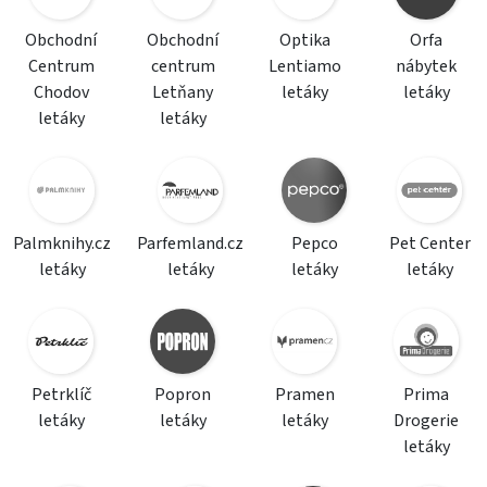
Obchodní
Obchodní
Optika
Orfa
Centrum
centrum
Lentiamo
nábytek
Chodov
Letňany
letáky
letáky
letáky
letáky
Palmknihy.cz
Parfemland.cz
Pepco
Pet Center
letáky
letáky
letáky
letáky
Petrklíč
Popron
Pramen
Prima
letáky
letáky
letáky
Drogerie
letáky