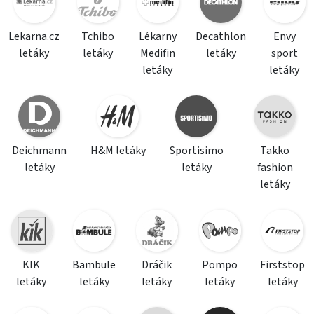
Lekarna.cz
Tchibo
Lékarny
Decathlon
Envy
letáky
letáky
Medifin
letáky
sport
letáky
letáky
Deichmann
H&M letáky
Sportisimo
Takko
letáky
letáky
fashion
letáky
KIK
Bambule
Dráčik
Pompo
Firststop
letáky
letáky
letáky
letáky
letáky