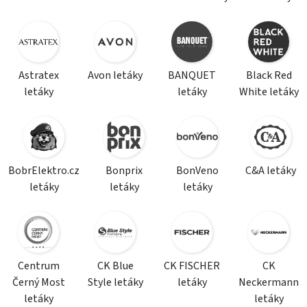
Astratex
Avon letáky
BANQUET
Black Red
letáky
letáky
White letáky
BobrElektro.cz
Bonprix
BonVeno
C&A letáky
letáky
letáky
letáky
Centrum
CK Blue
CK FISCHER
CK
Černý Most
Style letáky
letáky
Neckermann
letáky
letáky