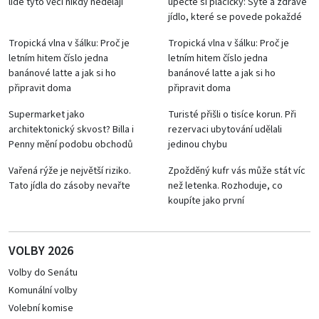
lidé tyto věci nikdy nedělají
upečte si placičky: Syté a zdravé
jídlo, které se povede pokaždé
Tropická vlna v šálku: Proč je
Tropická vlna v šálku: Proč je
letním hitem číslo jedna
letním hitem číslo jedna
banánové latte a jak si ho
banánové latte a jak si ho
připravit doma
připravit doma
Supermarket jako
Turisté přišli o tisíce korun. Při
architektonický skvost? Billa i
rezervaci ubytování udělali
Penny mění podobu obchodů
jedinou chybu
Vařená rýže je největší riziko.
Zpožděný kufr vás může stát víc
Tato jídla do zásoby nevařte
než letenka. Rozhoduje, co
koupíte jako první
VOLBY 2026
Volby do Senátu
Komunální volby
Volební komise