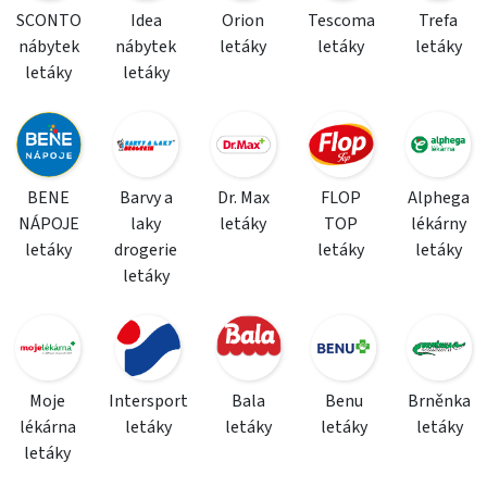
SCONTO
Idea
Orion
Tescoma
Trefa
nábytek
nábytek
letáky
letáky
letáky
letáky
letáky
BENE
Barvy a
Dr. Max
FLOP
Alphega
NÁPOJE
laky
letáky
TOP
lékárny
letáky
drogerie
letáky
letáky
letáky
Moje
Intersport
Bala
Benu
Brněnka
lékárna
letáky
letáky
letáky
letáky
letáky