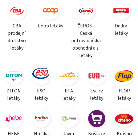
CBA
Coop letáky
ČEPOS -
Dedra
prodejní
Česká
letáky
družstvo
potravinářská
letáky
obchodní a.s.
letáky
DITON
ESO
ETA
Eva.cz
FLOP
letáky
letáky
letáky
letáky
letáky
HEBE
Hruška
Javor
Košík.cz
Krásno