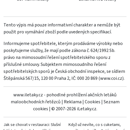
Tento výpis má pouze informativní charakter a nemůže být
použit pro vymáhání zboží podle uvedených specifikací.
Informujeme spotřebitele, kterým prodáváme výrobky nebo
poskytujeme služby, že mají podle zákona č. 624/1992 Sb.
právo na mimosoudní řešení spotřebitelského sporu z
příslušné smlouvy. Subjektem mimosoudního řešení
spotřebitelských sporů je Česká obchodní inspekce, se sídlem
Štěpánská 567/15, 120 00 Praha 2, IČ: 000 20 869 (
www.coi.cz
).
www.iletaky.cz - pohodlné prohlížení akčních letáků
maloobchodních řetězců
|
Reklama
|
Cookies
|
Seznam
cookies
|
© 2007-2026 iLetaky.cz.
Jak se chovat v restauraci: Slušní
Když už nevíte, co s cuketami,