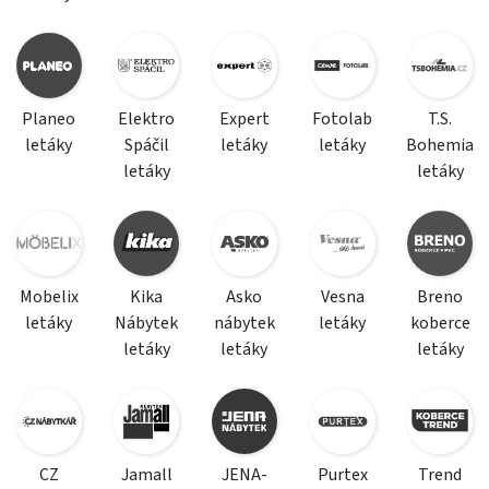
Planeo
Elektro
Expert
Fotolab
T.S.
letáky
Spáčil
letáky
letáky
Bohemia
letáky
letáky
Mobelix
Kika
Asko
Vesna
Breno
letáky
Nábytek
nábytek
letáky
koberce
letáky
letáky
letáky
CZ
Jamall
JENA-
Purtex
Trend