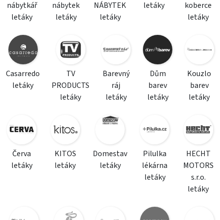
nábytkář
nábytek
NÁBYTEK
letáky
koberce
letáky
letáky
letáky
letáky
Casarredo
TV
Barevný
Dům
Kouzlo
letáky
PRODUCTS
ráj
barev
barev
letáky
letáky
letáky
letáky
Červa
KITOS
Domestav
Pilulka
HECHT
letáky
letáky
letáky
lékárna
MOTORS
letáky
s.r.o.
letáky