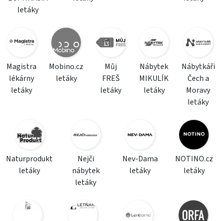
letáky
Magistra
Mobino.cz
Můj
Nábytek
Nábytkáři
lékárny
letáky
FREŠ
MIKULÍK
Čech a
letáky
letáky
letáky
Moravy
letáky
Naturprodukt
Nejči
Nev-Dama
NOTINO.cz
letáky
nábytek
letáky
letáky
letáky