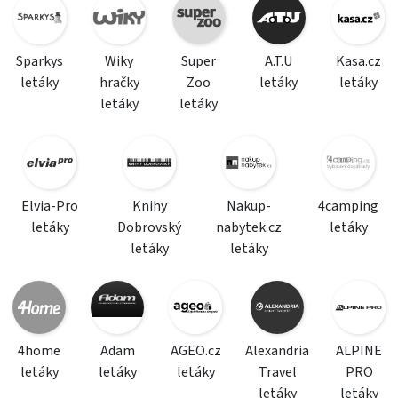
Sparkys
Wiky
Super
A.T.U
Kasa.cz
letáky
hračky
Zoo
letáky
letáky
letáky
letáky
Elvia-Pro
Knihy
Nakup-
4camping
letáky
Dobrovský
nabytek.cz
letáky
letáky
letáky
4home
Adam
AGEO.cz
Alexandria
ALPINE
letáky
letáky
letáky
Travel
PRO
letáky
letáky