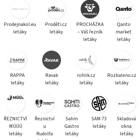
Prodejnakol.eu
Proděti.cz
PROCHÁZKA
Qanto
letáky
letáky
– Váš řezník
market
letáky
letáky
RAPPA
Ravak
rohlik.cz
Rozbaleno.cz
letáky
letáky
letáky
letáky
ŘEZNICTVÍ
Řeznictví
Sahm
SAM 73
Skladová
MÚÚÚ
u
Gastro
letáky
okna
letáky
Rudolfa
letáky
letáky