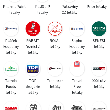
PharmaPoint
PLUS JIP
Potraviny
Prior letáky
letáky
letáky
CZ letáky
Ptáček
RABBIT
ROJAL
Sapho
SENESI
koupelny
řeznictví
letáky
koupelny
letáky
letáky
letáky
letáky
Tamda
TOP
Tradior.cz
Travel
XXXLutz
Foods
drogerie
letáky
Free
letáky
letáky
letáky
letáky