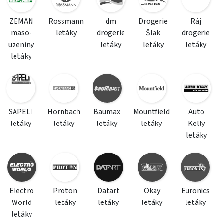
ZEMAN
Rossmann
dm
Drogerie
Ráj
maso-
letáky
drogerie
Šlak
drogerie
uzeniny
letáky
letáky
letáky
letáky
SAPELI
Hornbach
Baumax
Mountfield
Auto
letáky
letáky
letáky
letáky
Kelly
letáky
Electro
Proton
Datart
Okay
Euronics
World
letáky
letáky
letáky
letáky
letáky