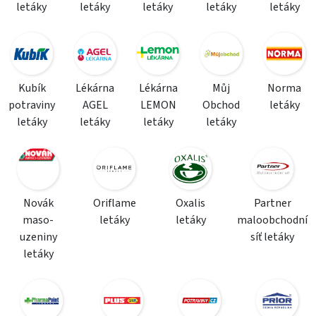
letáky
letáky
letáky
letáky
letáky
Kubík
Lékárna
Lékárna
Můj
Norma
potraviny
AGEL
LEMON
Obchod
letáky
letáky
letáky
letáky
letáky
Novák
Oriflame
Oxalis
Partner
maso-
letáky
letáky
maloobchodní
uzeniny
síť letáky
letáky