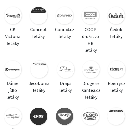
CK
Concept
Conrad.cz
COOP
Čedok
Victoria
letáky
letáky
družstvo
letáky
letáky
HB
letáky
Dáme
decoDoma
Draps
Drogerie
Eberry.cz
jídlo
letáky
letáky
Xantea.cz
letáky
letáky
letáky