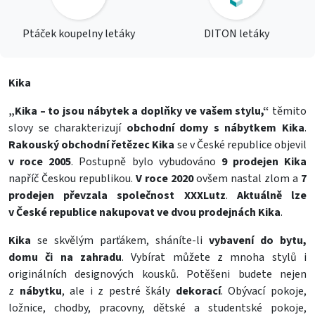
Ptáček koupelny letáky
DITON letáky
Kika
„Kika – to jsou nábytek a doplňky ve vašem stylu,“
těmito
slovy se charakterizují
obchodní domy s nábytkem Kika
.
Rakouský obchodní řetězec Kika
se v České republice objevil
v roce 2005
. Postupně bylo vybudováno
9 prodejen Kika
napříč Českou republikou.
V roce 2020
ovšem nastal zlom a
7
prodejen převzala společnost XXXLutz
.
Aktuálně lze
v České republice
nakupovat ve dvou prodejnách Kika
.
Kika
se skvělým parťákem, sháníte-li
vybavení do bytu,
domu či na zahradu
. Vybírat můžete z mnoha stylů i
originálních designových kousků. Potěšeni budete nejen
z
nábytku
, ale i z pestré škály
dekorací
. Obývací pokoje,
ložnice, chodby, pracovny, dětské a studentské pokoje,