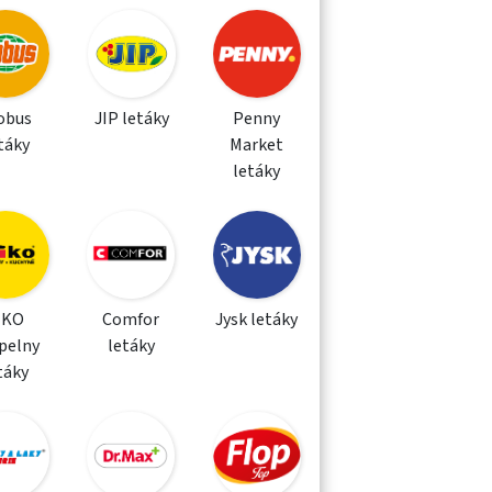
obus
JIP letáky
Penny
táky
Market
letáky
IKO
Comfor
Jysk letáky
pelny
letáky
táky