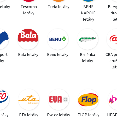
letáky
Tescoma
Trefa letáky
BENE
Barvy
letáky
NÁPOJE
dro
letáky
le
sport
Bala letáky
Benu letáky
Brněnka
CBA p
áky
letáky
dru
le
etáky
ETA letáky
Eva.cz letáky
FLOP letáky
HEBE