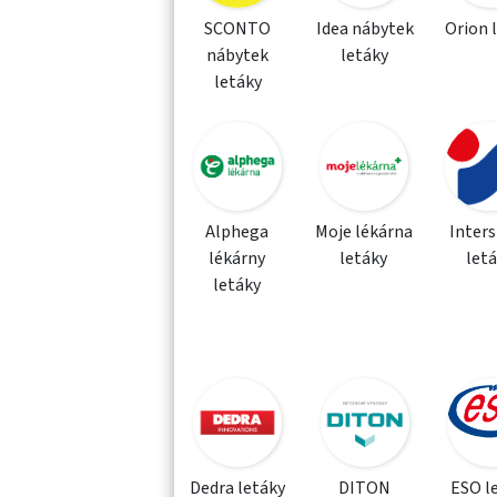
SCONTO
Idea nábytek
Orion 
nábytek
letáky
letáky
Alphega
Moje lékárna
Inter
lékárny
letáky
let
letáky
Dedra letáky
DITON
ESO l