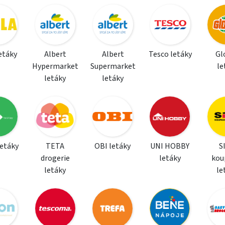
letáky
Albert
Albert
Tesco letáky
Gl
Hypermarket
Supermarket
le
letáky
letáky
letáky
TETA
OBI letáky
UNI HOBBY
S
drogerie
letáky
kou
letáky
le