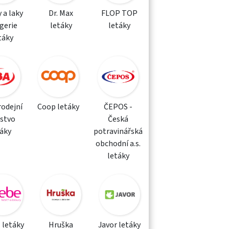
 a laky
Dr. Max
FLOP TOP
gerie
letáky
letáky
táky
rodejní
Coop letáky
ČEPOS -
žstvo
Česká
táky
potravinářská
obchodní a.s.
letáky
 letáky
Hruška
Javor letáky