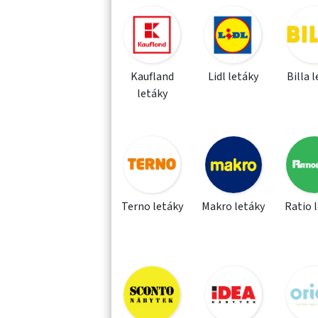
Kaufland
Lidl letáky
Billa 
letáky
Terno letáky
Makro letáky
Ratio 