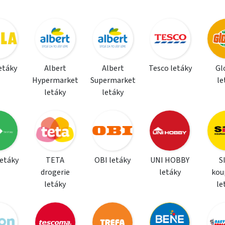
letáky
Albert
Albert
Tesco letáky
Gl
Hypermarket
Supermarket
le
letáky
letáky
letáky
TETA
OBI letáky
UNI HOBBY
S
drogerie
letáky
kou
letáky
le