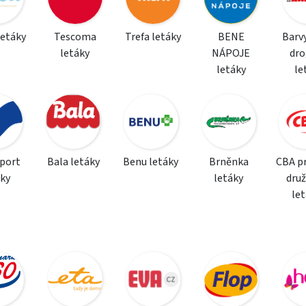
letáky
Tescoma
Trefa letáky
BENE
Barvy
letáky
NÁPOJE
dro
letáky
le
sport
Bala letáky
Benu letáky
Brněnka
CBA p
áky
letáky
dru
le