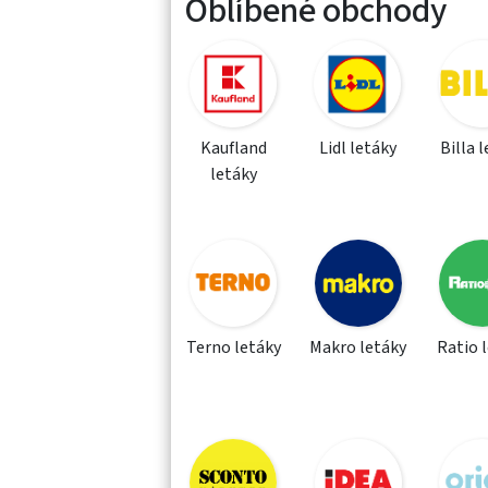
Oblíbené obchody
Kaufland
Lidl letáky
Billa 
letáky
Terno letáky
Makro letáky
Ratio 