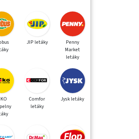
obus
JIP letáky
Penny
táky
Market
letáky
IKO
Comfor
Jysk letáky
pelny
letáky
táky