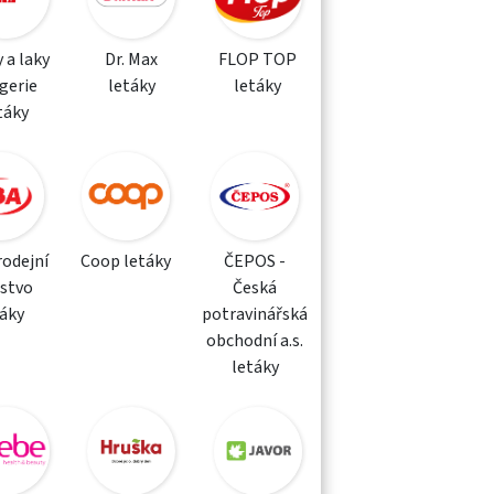
 a laky
Dr. Max
FLOP TOP
gerie
letáky
letáky
táky
rodejní
Coop letáky
ČEPOS -
žstvo
Česká
táky
potravinářská
obchodní a.s.
letáky