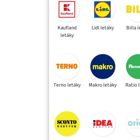
Kaufland
Lidl letáky
Billa 
letáky
Terno letáky
Makro letáky
Ratio 