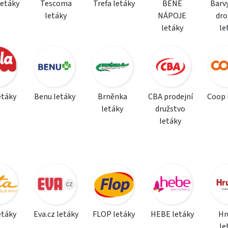
letáky
Tescoma
Trefa letáky
BENE
Barvy
letáky
NÁPOJE
dro
letáky
le
etáky
Benu letáky
Brněnka
CBA prodejní
Coop 
letáky
družstvo
letáky
etáky
Eva.cz letáky
FLOP letáky
HEBE letáky
Hr
le