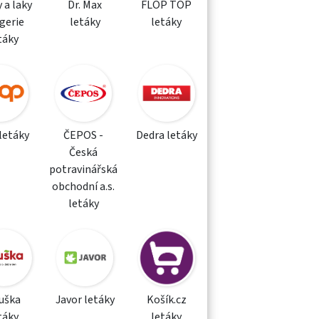
 a laky
Dr. Max
FLOP TOP
gerie
letáky
letáky
táky
letáky
ČEPOS -
Dedra letáky
Česká
potravinářská
obchodní a.s.
letáky
uška
Javor letáky
Košík.cz
táky
letáky