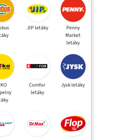
obus
JIP letáky
Penny
táky
Market
letáky
IKO
Comfor
Jysk letáky
pelny
letáky
táky