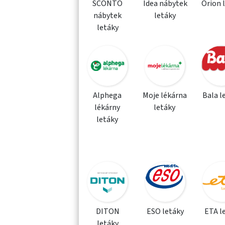
SCONTO
Idea nábytek
Orion 
nábytek
letáky
letáky
Alphega
Moje lékárna
Bala l
lékárny
letáky
letáky
DITON
ESO letáky
ETA l
letáky