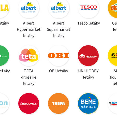
letáky
Albert
Albert
Tesco letáky
Gl
Hypermarket
Supermarket
le
letáky
letáky
letáky
TETA
OBI letáky
UNI HOBBY
S
drogerie
letáky
kou
letáky
le