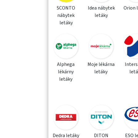
SCONTO
Idea nábytek
Orion 
nábytek
letáky
letáky
Alphega
Moje lékárna
Inter
lékárny
letáky
let
letáky
Dedra letáky
DITON
ESO l