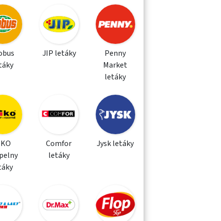
obus
JIP letáky
Penny
táky
Market
letáky
IKO
Comfor
Jysk letáky
pelny
letáky
táky