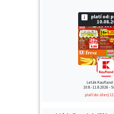
platí od: 
10.08.
Leták Kaufland
10.8.-11.8.2026 - S
platí do: úterý 1