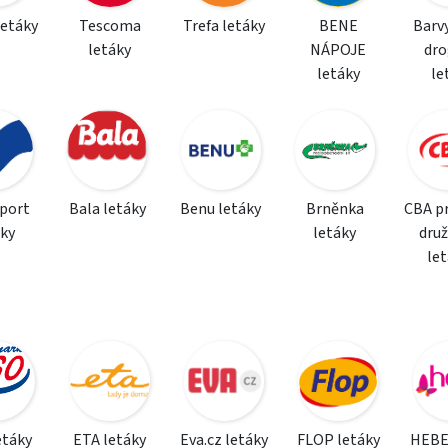
letáky
Tescoma
Trefa letáky
BENE
Barvy
letáky
NÁPOJE
dro
letáky
le
sport
Bala letáky
Benu letáky
Brněnka
CBA p
áky
letáky
dru
le
etáky
ETA letáky
Eva.cz letáky
FLOP letáky
HEBE