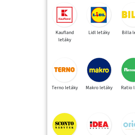
Kaufland
Lidl letáky
Billa 
letáky
Terno letáky
Makro letáky
Ratio 