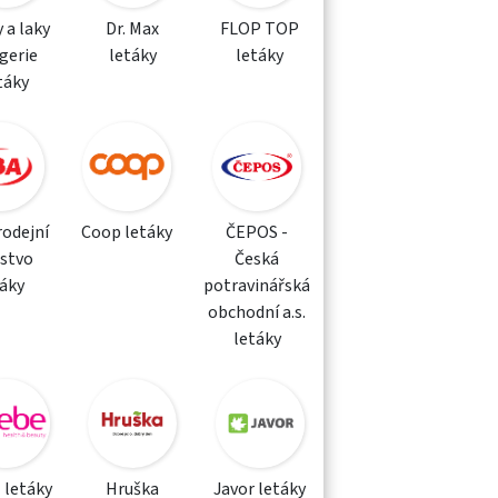
 a laky
Dr. Max
FLOP TOP
gerie
letáky
letáky
táky
rodejní
Coop letáky
ČEPOS -
žstvo
Česká
táky
potravinářská
obchodní a.s.
letáky
 letáky
Hruška
Javor letáky