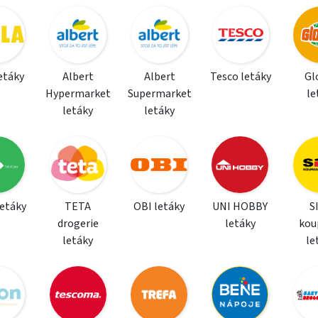
letáky
Albert
Albert
Tesco letáky
Gl
Hypermarket
Supermarket
le
letáky
letáky
letáky
TETA
OBI letáky
UNI HOBBY
S
drogerie
letáky
kou
letáky
le