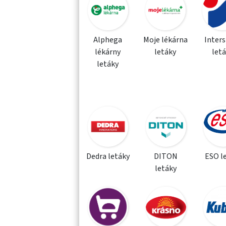
Alphega
Moje lékárna
Inter
lékárny
letáky
let
letáky
Dedra letáky
DITON
ESO l
letáky