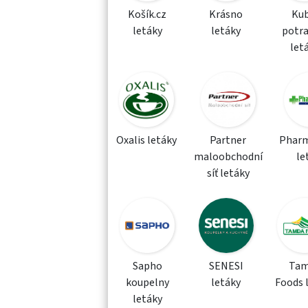
Košík.cz
Krásno
Kub
letáky
letáky
potra
let
Oxalis letáky
Partner
Phar
maloobchodní
le
síť letáky
Sapho
SENESI
Tam
koupelny
letáky
Foods 
letáky