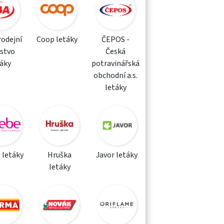
rodejní
Coop letáky
ČEPOS -
žstvo
Česká
táky
potravinářská
obchodní a.s.
letáky
 letáky
Hruška
Javor letáky
letáky