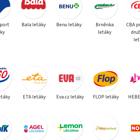
sport
Bala letáky
Benu letáky
Brněnka
CBA p
áky
letáky
dru
le
etáky
ETA letáky
Eva.cz letáky
FLOP letáky
HEBE