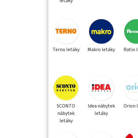
letáky
Terno letáky
Makro letáky
Ratio 
SCONTO
Idea nábytek
Orion 
nábytek
letáky
letáky