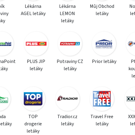
ík
Lékárna
Lékárna
Můj Obchod
N
viny
AGEL letáky
LEMON
letáky
le
áky
letáky
maPoint
PLUS JIP
Potraviny CZ
Prior letáky
P
táky
letáky
letáky
ko
l
da
TOP
Tradior.cz
Travel Free
XX
letáky
drogerie
letáky
letáky
le
letáky