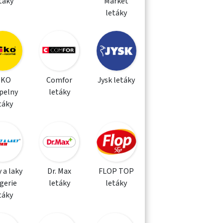
táky
Market
letáky
IKO
Comfor
Jysk letáky
pelny
letáky
táky
 a laky
Dr. Max
FLOP TOP
gerie
letáky
letáky
táky