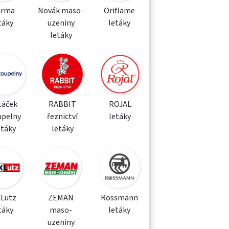
orma
Novák maso-
Oriflame
táky
uzeniny
letáky
letáky
táček
RABBIT
ROJAL
upelny
řeznictví
letáky
etáky
letáky
XLutz
ZEMAN
Rossmann
táky
maso-
letáky
uzeniny