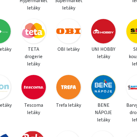
Hypermarket
Supermarket
le
letáky
letáky
letáky
TETA
OBI letáky
UNI HOBBY
S
drogerie
letáky
kou
letáky
le
letáky
Tescoma
Trefa letáky
BENE
Barvy
letáky
NÁPOJE
dro
letáky
le