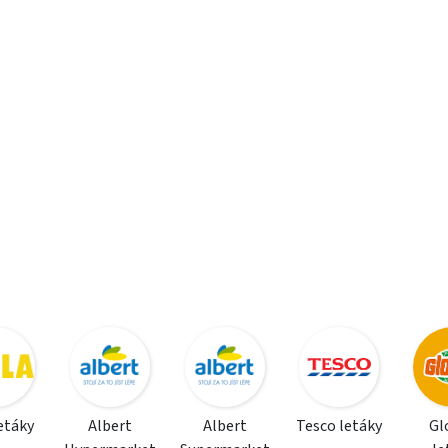
letáky
Albert
Albert
Tesco letáky
Gl