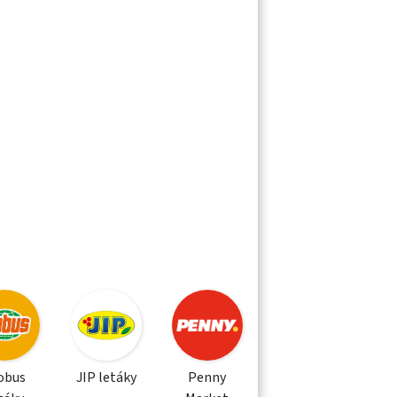
obus
JIP letáky
Penny