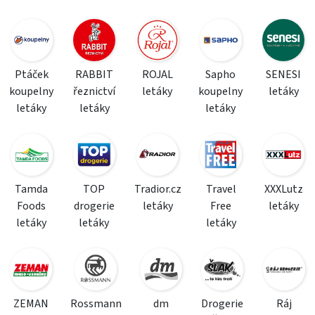
Ptáček
RABBIT
ROJAL
Sapho
SENESI
koupelny
řeznictví
letáky
koupelny
letáky
letáky
letáky
letáky
Tamda
TOP
Tradior.cz
Travel
XXXLutz
Foods
drogerie
letáky
Free
letáky
letáky
letáky
letáky
ZEMAN
Rossmann
dm
Drogerie
Ráj