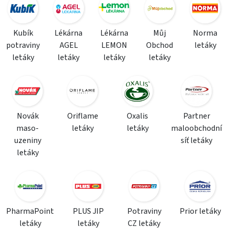
Kubík
Lékárna
Lékárna
Můj
Norma
potraviny
AGEL
LEMON
Obchod
letáky
letáky
letáky
letáky
letáky
Novák
Oriflame
Oxalis
Partner
maso-
letáky
letáky
maloobchodní
uzeniny
síť letáky
letáky
PharmaPoint
PLUS JIP
Potraviny
Prior letáky
letáky
letáky
CZ letáky