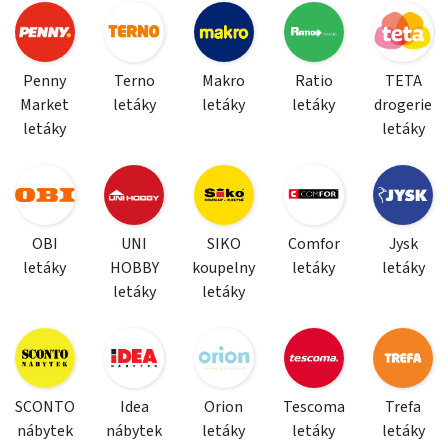
Penny
Terno
Makro
Ratio
TETA
Market
letáky
letáky
letáky
drogerie
letáky
letáky
OBI
UNI
SIKO
Comfor
Jysk
letáky
HOBBY
koupelny
letáky
letáky
letáky
letáky
SCONTO
Idea
Orion
Tescoma
Trefa
nábytek
nábytek
letáky
letáky
letáky