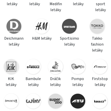
letáky
letáky
Medifin
letáky
sport
letáky
letáky
Deichmann
H&M letáky
Sportisimo
Takko
letáky
letáky
fashion
letáky
KIK
Bambule
Dráčik
Pompo
Firststop
letáky
letáky
letáky
letáky
letáky