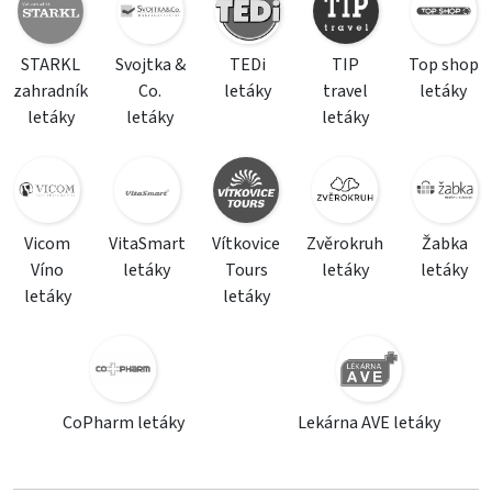
STARKL
Svojtka &
TEDi
TIP
Top shop
zahradník
Co.
letáky
travel
letáky
letáky
letáky
letáky
Vicom
VitaSmart
Vítkovice
Zvěrokruh
Žabka
Víno
letáky
Tours
letáky
letáky
letáky
letáky
CoPharm letáky
Lekárna AVE letáky