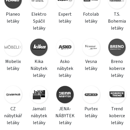
Planeo
Elektro
Expert
Fotolab
T.S.
letáky
Spáčil
letáky
letáky
Bohemia
letáky
letáky
Mobelix
Kika
Asko
Vesna
Breno
letáky
Nábytek
nábytek
letáky
koberce
letáky
letáky
letáky
CZ
Jamall
JENA-
Purtex
Trend
nábytkář
nábytek
NÁBYTEK
letáky
koberce
letáky
letáky
letáky
letáky