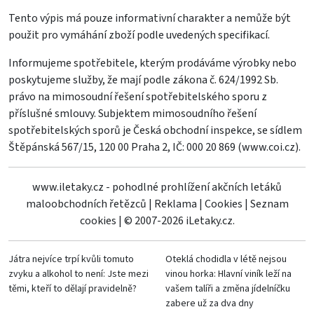
Tento výpis má pouze informativní charakter a nemůže být
použit pro vymáhání zboží podle uvedených specifikací.
Informujeme spotřebitele, kterým prodáváme výrobky nebo
poskytujeme služby, že mají podle zákona č. 624/1992 Sb.
právo na mimosoudní řešení spotřebitelského sporu z
příslušné smlouvy. Subjektem mimosoudního řešení
spotřebitelských sporů je Česká obchodní inspekce, se sídlem
Štěpánská 567/15, 120 00 Praha 2, IČ: 000 20 869 (
www.coi.cz
).
www.iletaky.cz - pohodlné prohlížení akčních letáků
maloobchodních řetězců
|
Reklama
|
Cookies
|
Seznam
cookies
|
© 2007-2026 iLetaky.cz.
Játra nejvíce trpí kvůli tomuto
Oteklá chodidla v létě nejsou
zvyku a alkohol to není: Jste mezi
vinou horka: Hlavní viník leží na
těmi, kteří to dělají pravidelně?
vašem talíři a změna jídelníčku
zabere už za dva dny