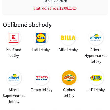
10.8.-12.8.2026
platí do: středa 12.08.2026
Oblíbené obchody
Kaufland
Lidl letáky
Billa letáky
Albert
letáky
Hypermarket
letáky
Albert
Tesco letáky
Globus
JIP letáky
Supermarket
letáky
letáky