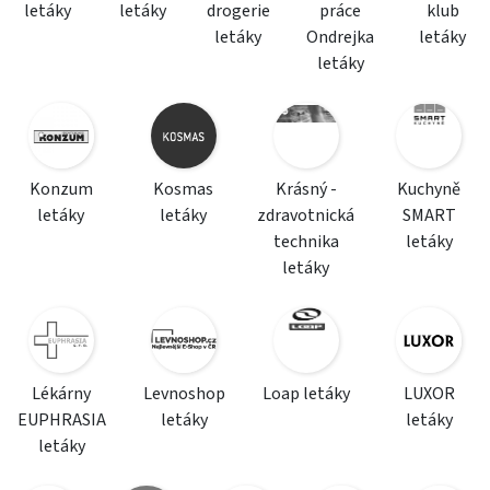
letáky
letáky
drogerie
práce
klub
letáky
Ondrejka
letáky
letáky
Konzum
Kosmas
Krásný -
Kuchyně
letáky
letáky
zdravotnická
SMART
technika
letáky
letáky
Lékárny
Levnoshop
Loap letáky
LUXOR
EUPHRASIA
letáky
letáky
letáky