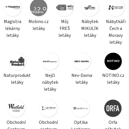
Magistra
Mobino.cz
Můj
Nábytek
Nábytkáři
lékárny
letáky
FREŠ
MIKULÍK
Čech a
letáky
letáky
letáky
Moravy
letáky
Naturprodukt
Nejči
Nev-Dama
NOTINO.cz
letáky
nábytek
letáky
letáky
letáky
Obchodní
Obchodní
Optika
Orfa