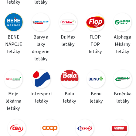
letáky
letáky
BENE
Barvy a
Dr. Max
FLOP
Alphega
NÁPOJE
laky
letáky
TOP
lékárny
letáky
drogerie
letáky
letáky
letáky
Moje
Intersport
Bala
Benu
Brněnka
lékárna
letáky
letáky
letáky
letáky
letáky