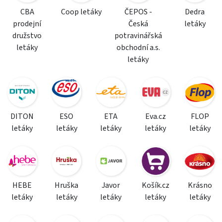
CBA
Coop letáky
ČEPOS -
Dedra
prodejní
Česká
letáky
družstvo
potravinářská
letáky
obchodní a.s.
letáky
DITON
ESO
ETA
Eva.cz
FLOP
letáky
letáky
letáky
letáky
letáky
HEBE
Hruška
Javor
Košík.cz
Krásno
letáky
letáky
letáky
letáky
letáky