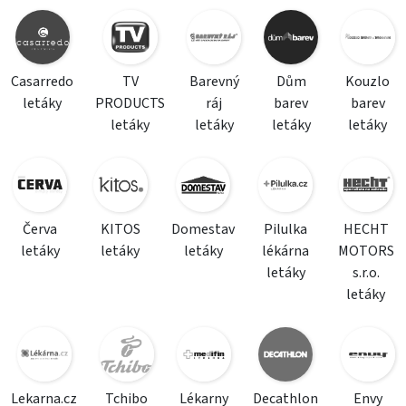
Casarredo
TV
Barevný
Dům
Kouzlo
letáky
PRODUCTS
ráj
barev
barev
letáky
letáky
letáky
letáky
Červa
KITOS
Domestav
Pilulka
HECHT
letáky
letáky
letáky
lékárna
MOTORS
letáky
s.r.o.
letáky
Lekarna.cz
Tchibo
Lékarny
Decathlon
Envy