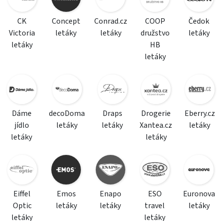
CK
Concept
Conrad.cz
COOP
Čedok
Victoria
letáky
letáky
družstvo
letáky
letáky
HB
letáky
Dáme
decoDoma
Draps
Drogerie
Eberry.cz
jídlo
letáky
letáky
Xantea.cz
letáky
letáky
letáky
Eiffel
Emos
Enapo
ESO
Euronova
Optic
letáky
letáky
travel
letáky
letáky
letáky