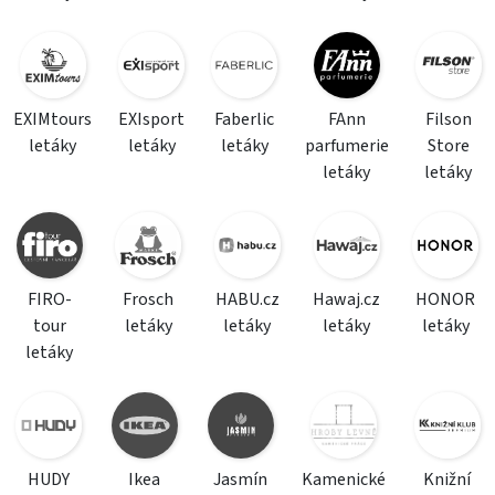
EXIMtours
EXIsport
Faberlic
FAnn
Filson
letáky
letáky
letáky
parfumerie
Store
letáky
letáky
FIRO-
Frosch
HABU.cz
Hawaj.cz
HONOR
tour
letáky
letáky
letáky
letáky
letáky
HUDY
Ikea
Jasmín
Kamenické
Knižní