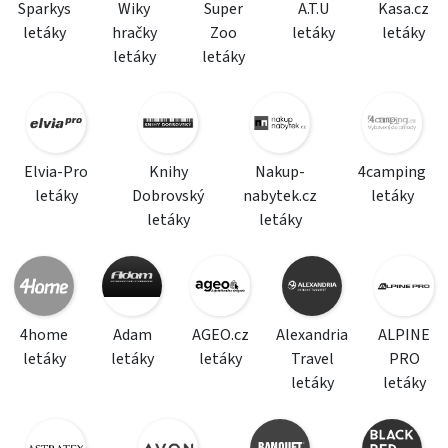
Sparkys
Wiky
Super
A.T.U
Kasa.cz
letáky
hračky
Zoo
letáky
letáky
letáky
letáky
Elvia-Pro
Knihy
Nakup-
4camping
letáky
Dobrovský
nabytek.cz
letáky
letáky
letáky
4home
Adam
AGEO.cz
Alexandria
ALPINE
letáky
letáky
letáky
Travel
PRO
letáky
letáky