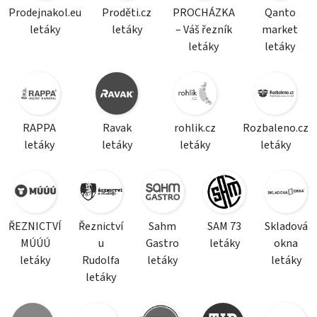
Prodejnakol.eu
Proděti.cz
PROCHÁZKA
Qanto
letáky
letáky
– Váš řezník
market
letáky
letáky
RAPPA
Ravak
rohlik.cz
Rozbaleno.cz
letáky
letáky
letáky
letáky
ŘEZNICTVÍ
Řeznictví
Sahm
SAM 73
Skladová
MÚÚÚ
u
Gastro
letáky
okna
letáky
Rudolfa
letáky
letáky
letáky