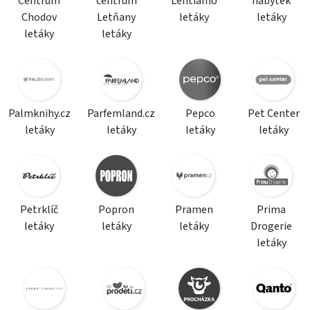
Centrum
centrum
Lentiamo
nábytek
Chodov
Letňany
letáky
letáky
letáky
letáky
Palmknihy.cz
Parfemland.cz
Pepco
Pet Center
letáky
letáky
letáky
letáky
Petrklíč
Popron
Pramen
Prima
letáky
letáky
letáky
Drogerie
letáky