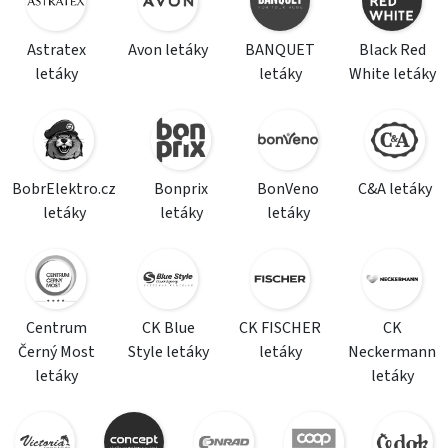
Astratex
Avon letáky
BANQUET
Black Red
letáky
letáky
White letáky
BobrElektro.cz
Bonprix
BonVeno
C&A letáky
letáky
letáky
letáky
Centrum
CK Blue
CK FISCHER
CK
Černý Most
Style letáky
letáky
Neckermann
letáky
letáky