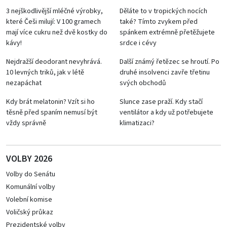
3 nejškodlivější mléčné výrobky,
Děláte to v tropických nocích
které Češi milují: V 100 gramech
také? Tímto zvykem před
mají více cukru než dvě kostky do
spánkem extrémně přetěžujete
kávy!
srdce i cévy
Nejdražší deodorant nevyhrává.
Další známý řetězec se hroutí. Po
10 levných triků, jak v létě
druhé insolvenci zavře třetinu
nezapáchat
svých obchodů
Kdy brát melatonin? Vzít si ho
Slunce zase praží. Kdy stačí
těsně před spaním nemusí být
ventilátor a kdy už potřebujete
vždy správně
klimatizaci?
VOLBY 2026
Volby do Senátu
Komunální volby
Volební komise
Voličský průkaz
Prezidentské volby