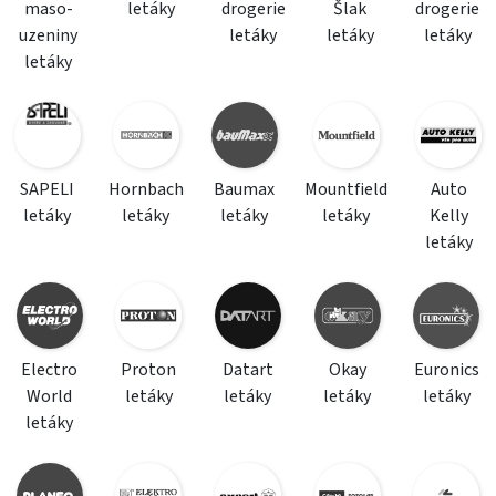
maso-
letáky
drogerie
Šlak
drogerie
uzeniny
letáky
letáky
letáky
letáky
SAPELI
Hornbach
Baumax
Mountfield
Auto
letáky
letáky
letáky
letáky
Kelly
letáky
Electro
Proton
Datart
Okay
Euronics
World
letáky
letáky
letáky
letáky
letáky