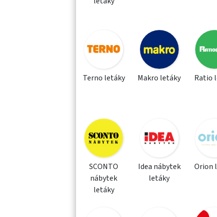
letáky
Terno letáky
Makro letáky
Ratio 
SCONTO
Idea nábytek
Orion 
nábytek
letáky
letáky