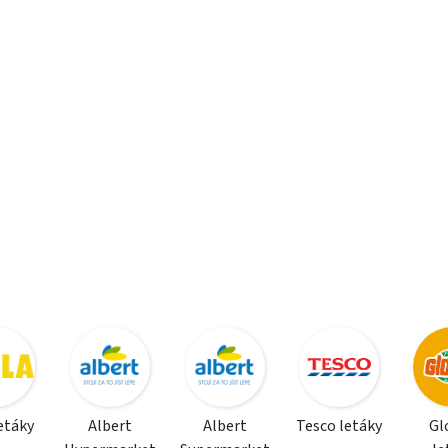
letáky
Albert
Albert
Tesco letáky
Gl