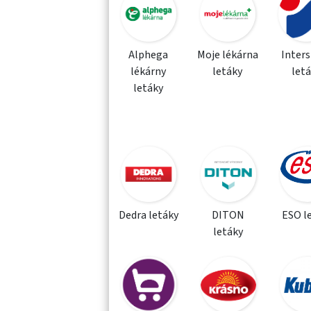
Alphega
Moje lékárna
Inter
lékárny
letáky
let
letáky
Dedra letáky
DITON
ESO l
letáky