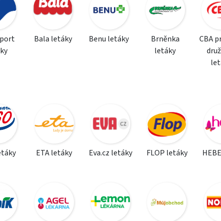
sport
Bala letáky
Benu letáky
Brněnka
CBA p
áky
letáky
dru
le
etáky
ETA letáky
Eva.cz letáky
FLOP letáky
HEBE