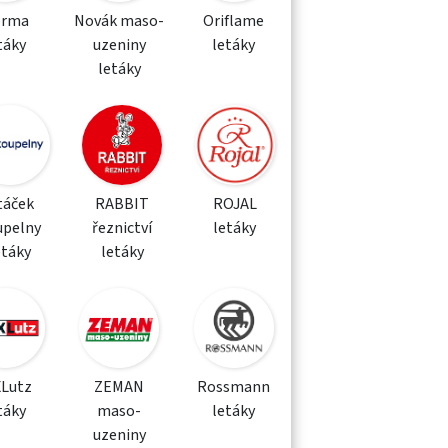
orma
Novák maso-
Oriflame
táky
uzeniny
letáky
letáky
táček
RABBIT
ROJAL
upelny
řeznictví
letáky
etáky
letáky
XLutz
ZEMAN
Rossmann
táky
maso-
letáky
uzeniny