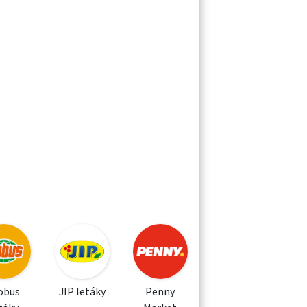
obus
JIP letáky
Penny