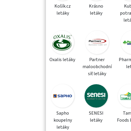
Košík.cz
Krásno
Kub
letáky
letáky
potra
let
Oxalis letáky
Partner
Phar
maloobchodní
le
síť letáky
Sapho
SENESI
Tam
koupelny
letáky
Foods 
letáky