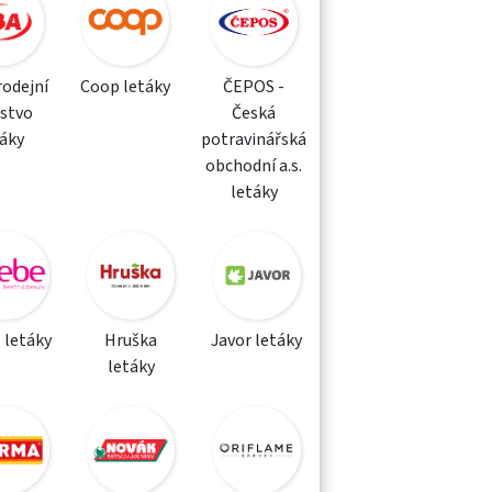
rodejní
Coop letáky
ČEPOS -
žstvo
Česká
táky
potravinářská
obchodní a.s.
letáky
 letáky
Hruška
Javor letáky
letáky