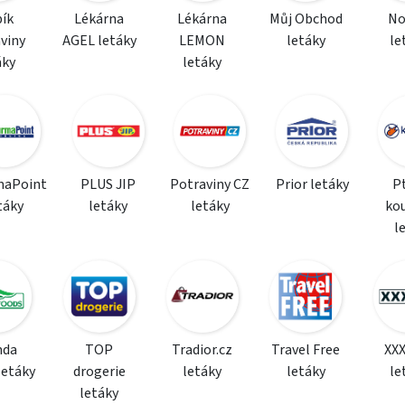
ík
Lékárna
Lékárna
Můj Obchod
N
viny
AGEL letáky
LEMON
letáky
le
áky
letáky
maPoint
PLUS JIP
Potraviny CZ
Prior letáky
P
táky
letáky
letáky
ko
l
da
TOP
Tradior.cz
Travel Free
XX
letáky
drogerie
letáky
letáky
le
letáky