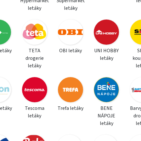
Hypermarket
Supermarket
le
letáky
letáky
letáky
TETA
OBI letáky
UNI HOBBY
S
drogerie
letáky
kou
letáky
le
letáky
Tescoma
Trefa letáky
BENE
Barvy
letáky
NÁPOJE
dro
letáky
le