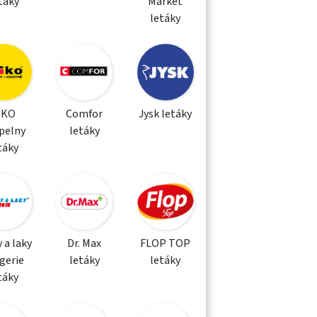
táky
Market
letáky
IKO
Comfor
Jysk letáky
pelny
letáky
táky
 a laky
Dr. Max
FLOP TOP
gerie
letáky
letáky
táky