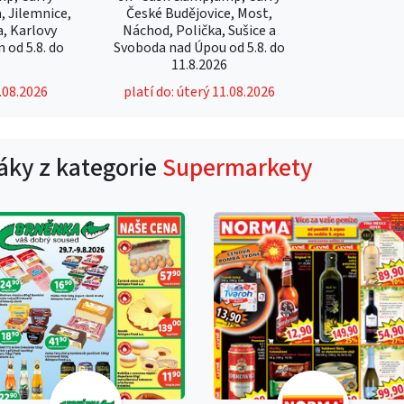
, Jilemnice,
České Budějovice, Most,
a, Karlovy
Náchod, Polička, Sušice a
 od 5.8. do
Svoboda nad Úpou od 5.8. do
6
11.8.2026
1.08.2026
platí do: úterý 11.08.2026
táky z kategorie
Supermarkety