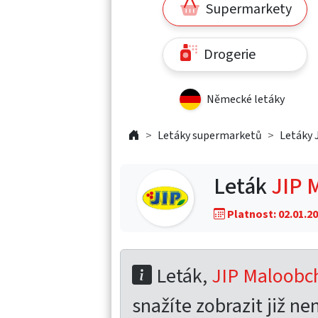
Supermarkety
Drogerie
Německé letáky
Letáky supermarketů
Letáky 
Leták
JIP 
Platnost: 02.01.20
Leták,
JIP Maloobch
snažíte zobrazit již nen