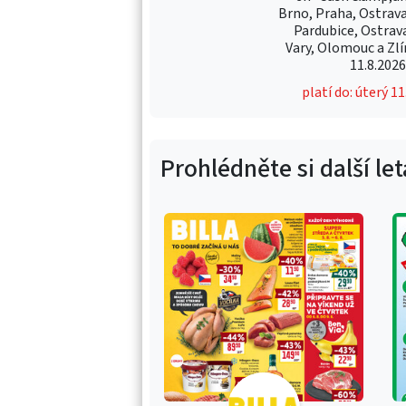
Brno, Praha, Ostrava
Pardubice, Ostrav
Vary, Olomouc a Zlín
11.8.202
platí do: úterý 1
Prohlédněte si další le