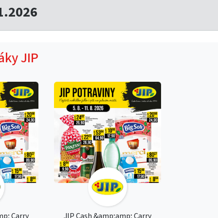
1.2026
áky JIP
p; Carry
JIP Cash &amp;amp; Carry