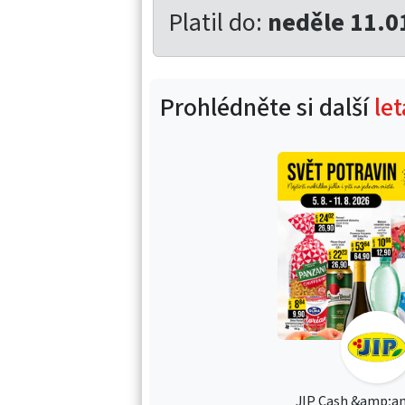
Platil do:
neděle 11.0
Prohlédněte si další
let
JIP Cash &amp;am