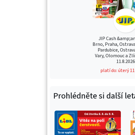
JIP Cash &amp;am
Brno, Praha, Ostrava
Pardubice, Ostrav
Vary, Olomouc a Zlín
11.8.202
platí do: úterý 1
Prohlédněte si další le