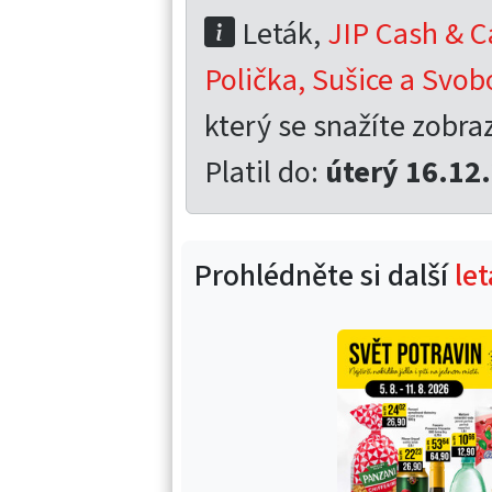
Leták,
JIP Cash & C
Polička, Sušice a Svo
který se snažíte zobrazi
Platil do:
úterý 16.12
Prohlédněte si další
let