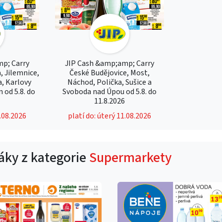
p; Carry
JIP Cash &amp;amp; Carry
, Jilemnice,
České Budějovice, Most,
a, Karlovy
Náchod, Polička, Sušice a
 od 5.8. do
Svoboda nad Úpou od 5.8. do
6
11.8.2026
1.08.2026
platí do: úterý 11.08.2026
táky z kategorie
Supermarkety