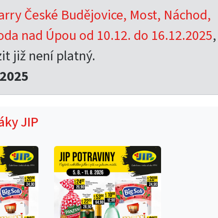
arry České Budějovice, Most, Náchod,
boda nad Úpou od 10.12. do 16.12.2025
,
t již není platný.
.2025
áky JIP