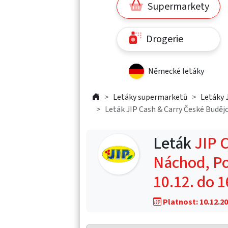
Supermarkety
Drogerie
Německé letáky
Letáky supermarketů
Letáky 
Leták JIP Cash & Carry České Budějo
Leták
JIP 
Náchod, Po
10.12. do 
Platnost: 10.12.20