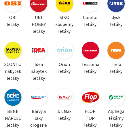
OBI
UNI
SIKO
Comfor
Jysk
letáky
HOBBY
koupelny
letáky
letáky
letáky
letáky
SCONTO
Idea
Orion
Tescoma
Trefa
nábytek
nábytek
letáky
letáky
letáky
letáky
letáky
BENE
Barvy a
Dr. Max
FLOP
Alphega
NÁPOJE
laky
letáky
TOP
lékárny
letáky
drogerie
letáky
letáky