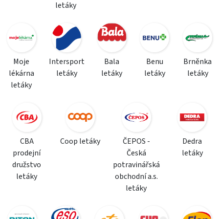
letáky
Moje
Intersport
Bala
Benu
Brněnka
lékárna
letáky
letáky
letáky
letáky
letáky
CBA
Coop letáky
ČEPOS -
Dedra
prodejní
Česká
letáky
družstvo
potravinářská
letáky
obchodní a.s.
letáky