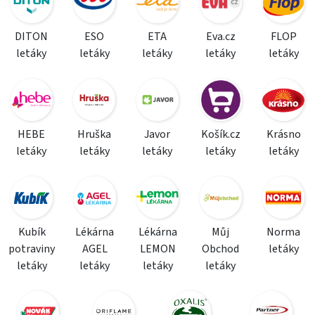
DITON
ESO
ETA
Eva.cz
FLOP
letáky
letáky
letáky
letáky
letáky
HEBE
Hruška
Javor
Košík.cz
Krásno
letáky
letáky
letáky
letáky
letáky
Kubík
Lékárna
Lékárna
Můj
Norma
potraviny
AGEL
LEMON
Obchod
letáky
letáky
letáky
letáky
letáky