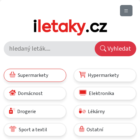
Vyhledat
Supermarkety
Hypermarkety
Domácnost
Elektronika
Drogerie
Lékárny
Sport a textil
Ostatní