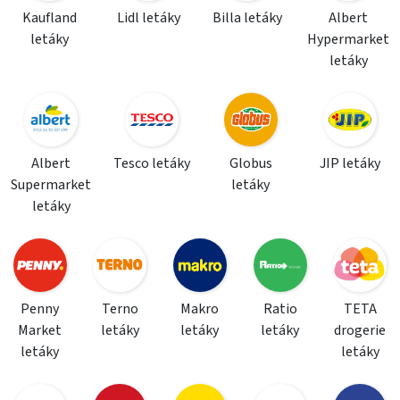
Kaufland
Lidl letáky
Billa letáky
Albert
letáky
Hypermarket
letáky
Albert
Tesco letáky
Globus
JIP letáky
Supermarket
letáky
letáky
Penny
Terno
Makro
Ratio
TETA
Market
letáky
letáky
letáky
drogerie
letáky
letáky