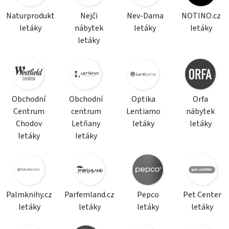
Naturprodukt
Nejči
Nev-Dama
NOTINO.cz
letáky
nábytek
letáky
letáky
letáky
Obchodní
Obchodní
Optika
Orfa
Centrum
centrum
Lentiamo
nábytek
Chodov
Letňany
letáky
letáky
letáky
letáky
Palmknihy.cz
Parfemland.cz
Pepco
Pet Center
letáky
letáky
letáky
letáky