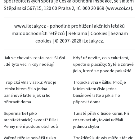
spotřebitelských sporů je Česká obchodní inspekce, se sídlem
Štěpánská 567/15, 120 00 Praha 2, IČ: 000 20 869 (
www.coi.cz
).
www.iletaky.cz - pohodlné prohlížení akčních letáků
maloobchodních řetězců
|
Reklama
|
Cookies
|
Seznam
cookies
|
© 2007-2026 iLetaky.cz.
Jak se chovat v restauraci: Slušní
Když už nevíte, co s cuketami,
lidé tyto věci nikdy nedělají
upečte si placičky: Syté a zdravé
jídlo, které se povede pokaždé
Tropická vlna v šálku: Proč je
Tropická vlna v šálku: Proč je
letním hitem číslo jedna
letním hitem číslo jedna
banánové latte a jak si ho
banánové latte a jak si ho
připravit doma
připravit doma
Supermarket jako
Turisté přišli o tisíce korun. Při
architektonický skvost? Billa i
rezervaci ubytování udělali
Penny mění podobu obchodů
jedinou chybu
Vařená rýže je největší riziko.
Zpožděný kufr vás může stát víc