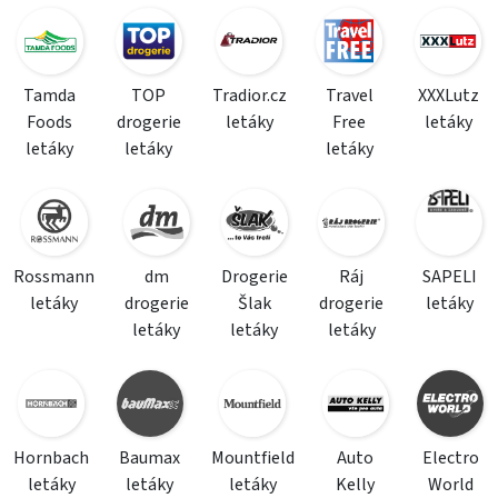
Tamda
TOP
Tradior.cz
Travel
XXXLutz
Foods
drogerie
letáky
Free
letáky
letáky
letáky
letáky
Rossmann
dm
Drogerie
Ráj
SAPELI
letáky
drogerie
Šlak
drogerie
letáky
letáky
letáky
letáky
Hornbach
Baumax
Mountfield
Auto
Electro
letáky
letáky
letáky
Kelly
World