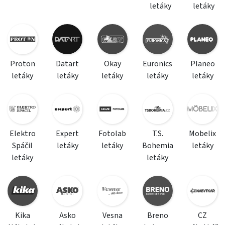
letáky
letáky
Proton
Datart
Okay
Euronics
Planeo
letáky
letáky
letáky
letáky
letáky
Elektro
Expert
Fotolab
T.S.
Mobelix
Spáčil
letáky
letáky
Bohemia
letáky
letáky
letáky
Kika
Asko
Vesna
Breno
CZ