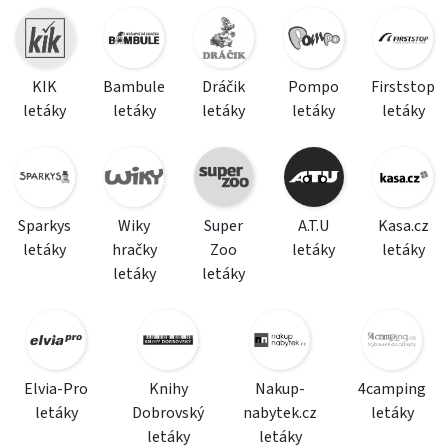
KIK
Bambule
Dráčik
Pompo
Firststop
letáky
letáky
letáky
letáky
letáky
Sparkys
Wiky
Super
A.T.U
Kasa.cz
letáky
hračky
Zoo
letáky
letáky
letáky
letáky
Elvia-Pro
Knihy
Nakup-
4camping
letáky
Dobrovský
nabytek.cz
letáky
letáky
letáky