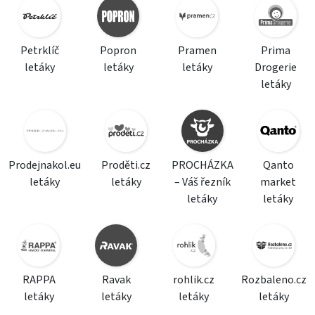
Petrklíč
Popron
Pramen
Prima
letáky
letáky
letáky
Drogerie
letáky
Prodejnakol.eu
Proděti.cz
PROCHÁZKA
Qanto
letáky
letáky
– Váš řezník
market
letáky
letáky
RAPPA
Ravak
rohlik.cz
Rozbaleno.cz
letáky
letáky
letáky
letáky