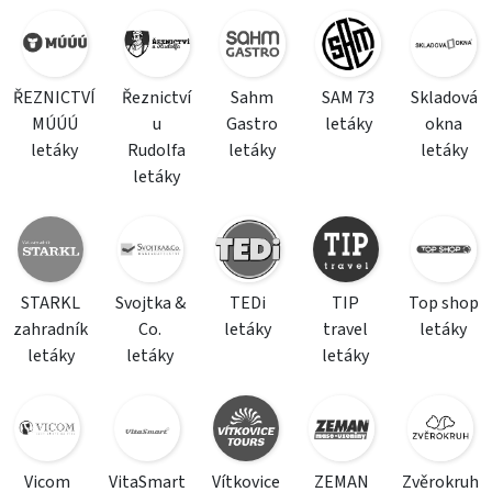
ŘEZNICTVÍ
Řeznictví
Sahm
SAM 73
Skladová
MÚÚÚ
u
Gastro
letáky
okna
letáky
Rudolfa
letáky
letáky
letáky
STARKL
Svojtka &
TEDi
TIP
Top shop
zahradník
Co.
letáky
travel
letáky
letáky
letáky
letáky
Vicom
VitaSmart
Vítkovice
ZEMAN
Zvěrokruh