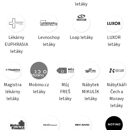
letáky
Lékárny
Levnoshop
Loap letáky
LUXOR
EUPHRASIA
letáky
letáky
letáky
Magistra
Mobino.cz
Můj
Nábytek
Nábytkáři
lékárny
letáky
FREŠ
MIKULÍK
Čech a
letáky
letáky
letáky
Moravy
letáky