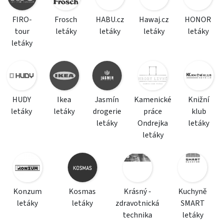
FIRO-
Frosch
HABU.cz
Hawaj.cz
HONOR
tour
letáky
letáky
letáky
letáky
letáky
HUDY
Ikea
Jasmín
Kamenické
Knižní
letáky
letáky
drogerie
práce
klub
letáky
Ondrejka
letáky
letáky
Konzum
Kosmas
Krásný -
Kuchyně
letáky
letáky
zdravotnická
SMART
technika
letáky