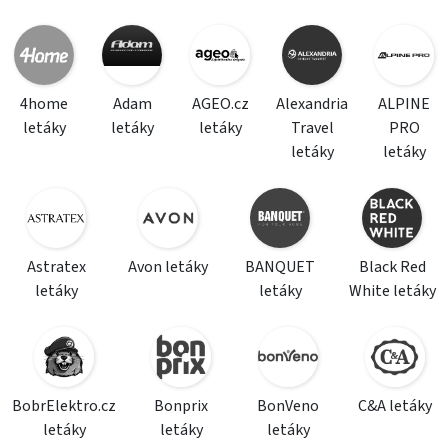
4home
Adam
AGEO.cz
Alexandria
ALPINE
letáky
letáky
letáky
Travel
PRO
letáky
letáky
Astratex
Avon letáky
BANQUET
Black Red
letáky
letáky
White letáky
BobrElektro.cz
Bonprix
BonVeno
C&A letáky
letáky
letáky
letáky