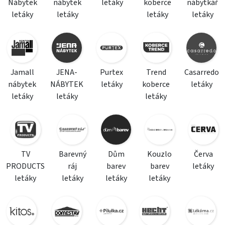
Nábytek
nábytek
letáky
koberce
nábytkář
letáky
letáky
letáky
letáky
Jamall
JENA-
Purtex
Trend
Casarredo
nábytek
NÁBYTEK
letáky
koberce
letáky
letáky
letáky
letáky
TV
Barevný
Dům
Kouzlo
Červa
PRODUCTS
ráj
barev
barev
letáky
letáky
letáky
letáky
letáky