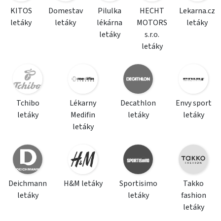
KITOS
Domestav
Pilulka
HECHT
Lekarna.cz
letáky
letáky
lékárna
MOTORS
letáky
letáky
s.r.o.
letáky
Tchibo
Lékarny
Decathlon
Envy sport
letáky
Medifin
letáky
letáky
letáky
Deichmann
H&M letáky
Sportisimo
Takko
letáky
letáky
fashion
letáky