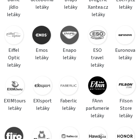
jídlo
letáky
letáky
Xantea.cz
letáky
letáky
letáky
Eiffel
Emos
Enapo
ESO
Euronova
Optic
letáky
letáky
travel
letáky
letáky
letáky
EXIMtours
EXIsport
Faberlic
FAnn
Filson
letáky
letáky
letáky
parfumerie
Store
letáky
letáky