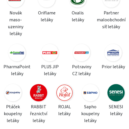
Novák
Oriflame
Oxalis
Partner
maso-
letáky
letáky
maloobchodní
uzeniny
síť letáky
letáky
PharmaPoint
PLUS JIP
Potraviny
Prior letáky
letáky
letáky
CZ letáky
Ptáček
RABBIT
ROJAL
Sapho
SENESI
koupelny
řeznictví
letáky
koupelny
letáky
letáky
letáky
letáky