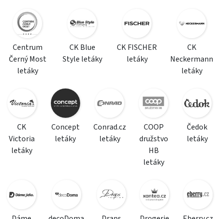
Centrum
CK Blue
CK FISCHER
CK
Černý Most
Style letáky
letáky
Neckermann
letáky
letáky
CK
Concept
Conrad.cz
COOP
Čedok
Victoria
letáky
letáky
družstvo
letáky
letáky
HB
letáky
Dáme
decoDoma
Draps
Drogerie
Eberry.cz