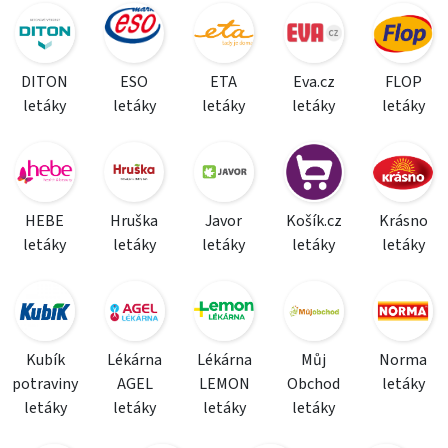
DITON
ESO
ETA
Eva.cz
FLOP
letáky
letáky
letáky
letáky
letáky
HEBE
Hruška
Javor
Košík.cz
Krásno
letáky
letáky
letáky
letáky
letáky
Kubík
Lékárna
Lékárna
Můj
Norma
potraviny
AGEL
LEMON
Obchod
letáky
letáky
letáky
letáky
letáky