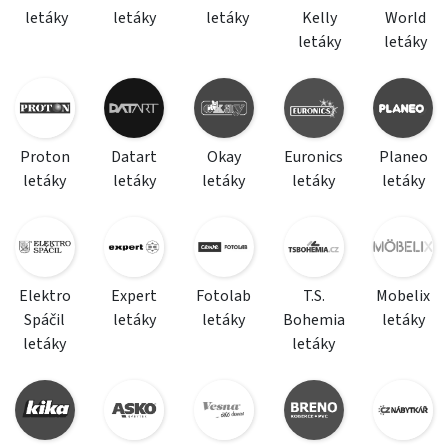
letáky
letáky
letáky
Kelly
World
letáky
letáky
Proton
Datart
Okay
Euronics
Planeo
letáky
letáky
letáky
letáky
letáky
Elektro
Expert
Fotolab
T.S.
Mobelix
Spáčil
letáky
letáky
Bohemia
letáky
letáky
letáky