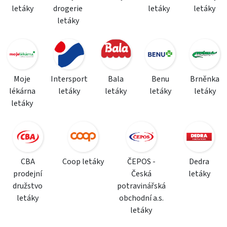
letáky
drogerie
letáky
letáky
letáky
Moje
Intersport
Bala
Benu
Brněnka
lékárna
letáky
letáky
letáky
letáky
letáky
CBA
Coop letáky
ČEPOS -
Dedra
prodejní
Česká
letáky
družstvo
potravinářská
letáky
obchodní a.s.
letáky