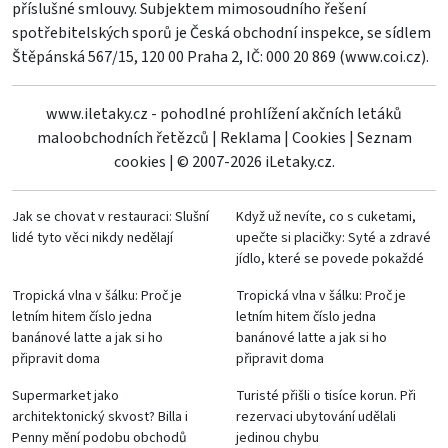
příslušné smlouvy. Subjektem mimosoudního řešení
spotřebitelských sporů je Česká obchodní inspekce, se sídlem
Štěpánská 567/15, 120 00 Praha 2, IČ: 000 20 869 (
www.coi.cz
).
www.iletaky.cz - pohodlné prohlížení akčních letáků
maloobchodních řetězců
|
Reklama
|
Cookies
|
Seznam
cookies
|
© 2007-2026 iLetaky.cz.
Jak se chovat v restauraci: Slušní
Když už nevíte, co s cuketami,
lidé tyto věci nikdy nedělají
upečte si placičky: Syté a zdravé
jídlo, které se povede pokaždé
Tropická vlna v šálku: Proč je
Tropická vlna v šálku: Proč je
letním hitem číslo jedna
letním hitem číslo jedna
banánové latte a jak si ho
banánové latte a jak si ho
připravit doma
připravit doma
Supermarket jako
Turisté přišli o tisíce korun. Při
architektonický skvost? Billa i
rezervaci ubytování udělali
Penny mění podobu obchodů
jedinou chybu