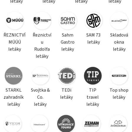
letáky
letáky
letáky
letáky
ŘEZNICTVÍ
Řeznictví
Sahm
SAM 73
Skladová
MÚÚÚ
u
Gastro
letáky
okna
letáky
Rudolfa
letáky
letáky
letáky
STARKL
Svojtka &
TEDi
TIP
Top shop
zahradník
Co.
letáky
travel
letáky
letáky
letáky
letáky