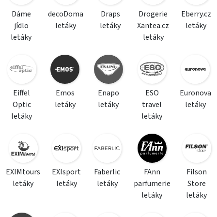
Dáme
decoDoma
Draps
Drogerie
Eberry.cz
jídlo
letáky
letáky
Xantea.cz
letáky
letáky
letáky
Eiffel
Emos
Enapo
ESO
Euronova
Optic
letáky
letáky
travel
letáky
letáky
letáky
EXIMtours
EXIsport
Faberlic
FAnn
Filson
letáky
letáky
letáky
parfumerie
Store
letáky
letáky