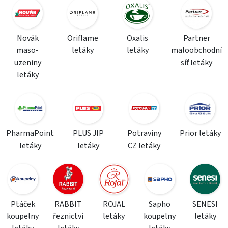
Novák
Oriflame
Oxalis
Partner
maso-
letáky
letáky
maloobchodní
uzeniny
síť letáky
letáky
PharmaPoint
PLUS JIP
Potraviny
Prior letáky
letáky
letáky
CZ letáky
Ptáček
RABBIT
ROJAL
Sapho
SENESI
koupelny
řeznictví
letáky
koupelny
letáky