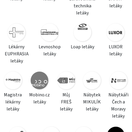
technika
letáky
letáky
Lékárny
Levnoshop
Loap letáky
LUXOR
EUPHRASIA
letáky
letáky
letáky
Magistra
Mobino.cz
Můj
Nábytek
Nábytkáři
lékárny
letáky
FREŠ
MIKULÍK
Čech a
letáky
letáky
letáky
Moravy
letáky