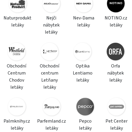
Naturprodukt
Nejči
Nev-Dama
NOTINO.cz
letáky
nábytek
letáky
letáky
letáky
Obchodní
Obchodní
Optika
Orfa
Centrum
centrum
Lentiamo
nábytek
Chodov
Letňany
letáky
letáky
letáky
letáky
Palmknihy.cz
Parfemland.cz
Pepco
Pet Center
letáky
letáky
letáky
letáky