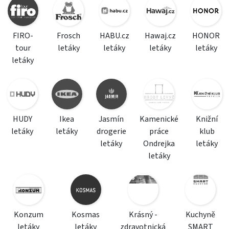
FIRO-
Frosch
HABU.cz
Hawaj.cz
HONOR
tour
letáky
letáky
letáky
letáky
letáky
HUDY
Ikea
Jasmín
Kamenické
Knižní
letáky
letáky
drogerie
práce
klub
letáky
Ondrejka
letáky
letáky
Konzum
Kosmas
Krásný -
Kuchyně
letáky
letáky
zdravotnická
SMART