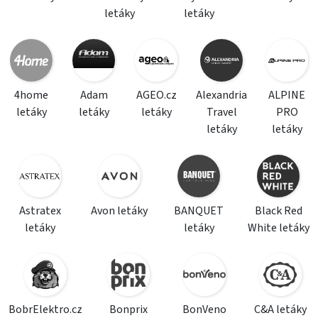
letáky
letáky
4home
Adam
AGEO.cz
Alexandria
ALPINE
letáky
letáky
letáky
Travel
PRO
letáky
letáky
Astratex
Avon letáky
BANQUET
Black Red
letáky
letáky
White letáky
BobrElektro.cz
Bonprix
BonVeno
C&A letáky