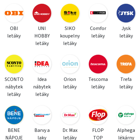
OBI
UNI
SIKO
Comfor
Jysk
letáky
HOBBY
koupelny
letáky
letáky
letáky
letáky
SCONTO
Idea
Orion
Tescoma
Trefa
nábytek
nábytek
letáky
letáky
letáky
letáky
letáky
BENE
Barvy a
Dr. Max
FLOP
Alphega
NÁPOJE
laky
letáky
TOP
lékárny