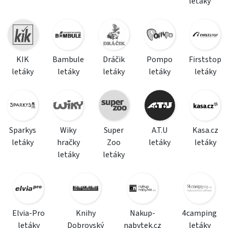
letáky
KIK
Bambule
Dráčik
Pompo
Firststop
letáky
letáky
letáky
letáky
letáky
Sparkys
Wiky
Super
A.T.U
Kasa.cz
letáky
hračky
Zoo
letáky
letáky
letáky
letáky
Elvia-Pro
Knihy
Nakup-
4camping
letáky
Dobrovský
nabytek.cz
letáky