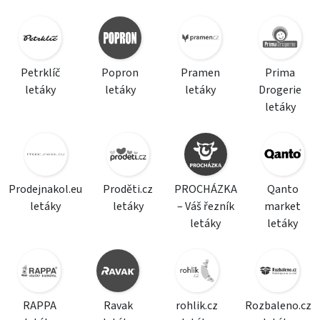
Petrklíč
Popron
Pramen
Prima
letáky
letáky
letáky
Drogerie
letáky
Prodejnakol.eu
Proděti.cz
PROCHÁZKA
Qanto
letáky
letáky
– Váš řezník
market
letáky
letáky
RAPPA
Ravak
rohlik.cz
Rozbaleno.cz