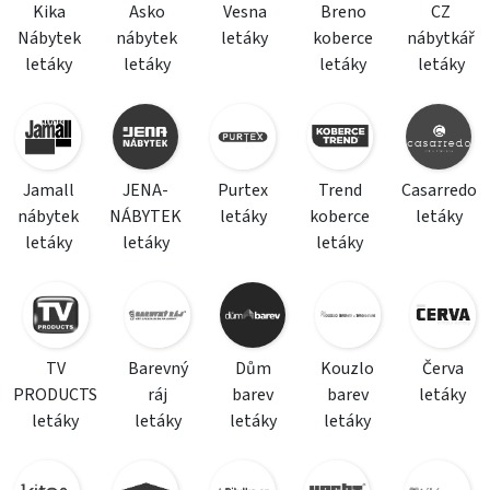
Kika
Asko
Vesna
Breno
CZ
Nábytek
nábytek
letáky
koberce
nábytkář
letáky
letáky
letáky
letáky
Jamall
JENA-
Purtex
Trend
Casarredo
nábytek
NÁBYTEK
letáky
koberce
letáky
letáky
letáky
letáky
TV
Barevný
Dům
Kouzlo
Červa
PRODUCTS
ráj
barev
barev
letáky
letáky
letáky
letáky
letáky