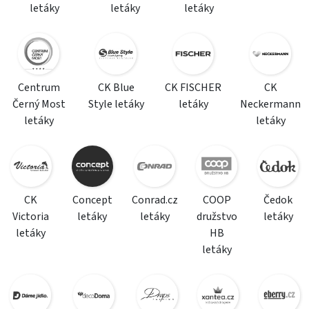
letáky
letáky
letáky
Centrum
CK Blue
CK FISCHER
CK
Černý Most
Style letáky
letáky
Neckermann
letáky
letáky
CK
Concept
Conrad.cz
COOP
Čedok
Victoria
letáky
letáky
družstvo
letáky
letáky
HB
letáky