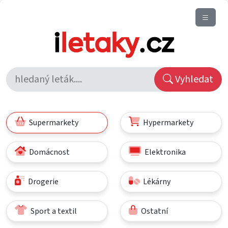
Vyhledat
Supermarkety
Hypermarkety
Domácnost
Elektronika
Drogerie
Lékárny
Sport a textil
Ostatní