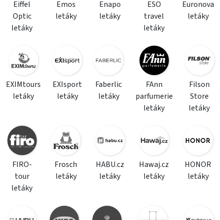
Eiffel
Emos
Enapo
ESO
Euronova
Optic
letáky
letáky
travel
letáky
letáky
letáky
EXIMtours
EXIsport
Faberlic
FAnn
Filson
letáky
letáky
letáky
parfumerie
Store
letáky
letáky
FIRO-
Frosch
HABU.cz
Hawaj.cz
HONOR
tour
letáky
letáky
letáky
letáky
letáky