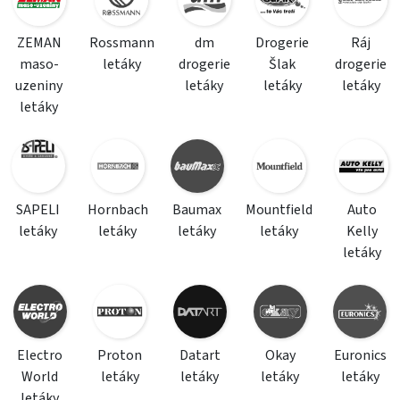
ZEMAN
Rossmann
dm
Drogerie
Ráj
maso-
letáky
drogerie
Šlak
drogerie
uzeniny
letáky
letáky
letáky
letáky
SAPELI
Hornbach
Baumax
Mountfield
Auto
letáky
letáky
letáky
letáky
Kelly
letáky
Electro
Proton
Datart
Okay
Euronics
World
letáky
letáky
letáky
letáky
letáky