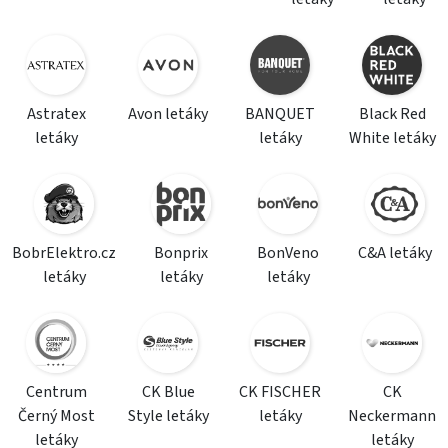
Astratex
Avon letáky
BANQUET
Black Red
letáky
letáky
White letáky
BobrElektro.cz
Bonprix
BonVeno
C&A letáky
letáky
letáky
letáky
Centrum
CK Blue
CK FISCHER
CK
Černý Most
Style letáky
letáky
Neckermann
letáky
letáky