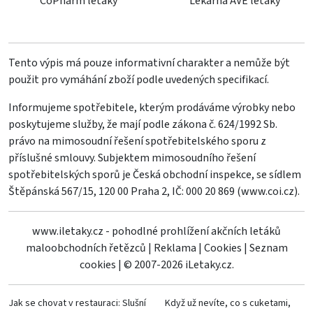
CoPharm letáky
Lekárna AVE letáky
Tento výpis má pouze informativní charakter a nemůže být
použit pro vymáhání zboží podle uvedených specifikací.
Informujeme spotřebitele, kterým prodáváme výrobky nebo
poskytujeme služby, že mají podle zákona č. 624/1992 Sb.
právo na mimosoudní řešení spotřebitelského sporu z
příslušné smlouvy. Subjektem mimosoudního řešení
spotřebitelských sporů je Česká obchodní inspekce, se sídlem
Štěpánská 567/15, 120 00 Praha 2, IČ: 000 20 869 (
www.coi.cz
).
www.iletaky.cz - pohodlné prohlížení akčních letáků
maloobchodních řetězců
|
Reklama
|
Cookies
|
Seznam
cookies
|
© 2007-2026 iLetaky.cz.
Jak se chovat v restauraci: Slušní
Když už nevíte, co s cuketami,