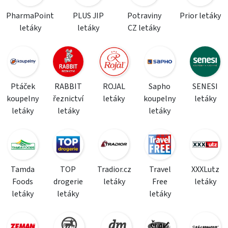
PharmaPoint
PLUS JIP
Potraviny
Prior letáky
letáky
letáky
CZ letáky
Ptáček
RABBIT
ROJAL
Sapho
SENESI
koupelny
řeznictví
letáky
koupelny
letáky
letáky
letáky
letáky
Tamda
TOP
Tradior.cz
Travel
XXXLutz
Foods
drogerie
letáky
Free
letáky
letáky
letáky
letáky