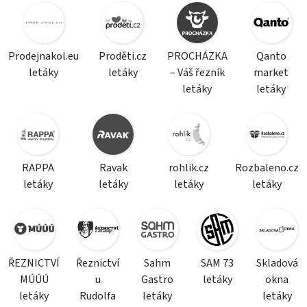
Prodejnakol.eu
Proděti.cz
PROCHÁZKA
Qanto
letáky
letáky
– Váš řezník
market
letáky
letáky
RAPPA
Ravak
rohlik.cz
Rozbaleno.cz
letáky
letáky
letáky
letáky
ŘEZNICTVÍ
Řeznictví
Sahm
SAM 73
Skladová
MÚÚÚ
u
Gastro
letáky
okna
letáky
Rudolfa
letáky
letáky