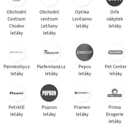
Obchodní
Obchodní
Optika
Orfa
Centrum
centrum
Lentiamo
nábytek
Chodov
Letňany
letáky
letáky
letáky
letáky
Palmknihy.cz
Parfemland.cz
Pepco
Pet Center
letáky
letáky
letáky
letáky
Petrklíč
Popron
Pramen
Prima
letáky
letáky
letáky
Drogerie
letáky