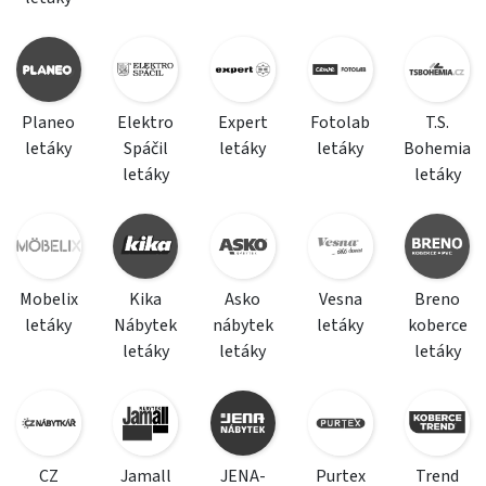
Planeo
Elektro
Expert
Fotolab
T.S.
letáky
Spáčil
letáky
letáky
Bohemia
letáky
letáky
Mobelix
Kika
Asko
Vesna
Breno
letáky
Nábytek
nábytek
letáky
koberce
letáky
letáky
letáky
CZ
Jamall
JENA-
Purtex
Trend