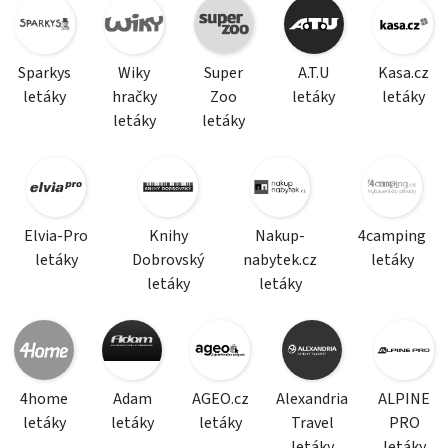
Sparkys
Wiky
Super
A.T.U
Kasa.cz
letáky
hračky
Zoo
letáky
letáky
letáky
letáky
Elvia-Pro
Knihy
Nakup-
4camping
letáky
Dobrovský
nabytek.cz
letáky
letáky
letáky
4home
Adam
AGEO.cz
Alexandria
ALPINE
letáky
letáky
letáky
Travel
PRO
letáky
letáky