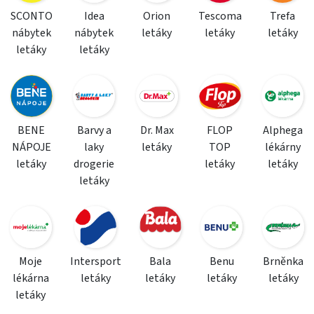
SCONTO
Idea
Orion
Tescoma
Trefa
nábytek
nábytek
letáky
letáky
letáky
letáky
letáky
BENE
Barvy a
Dr. Max
FLOP
Alphega
NÁPOJE
laky
letáky
TOP
lékárny
letáky
drogerie
letáky
letáky
letáky
Moje
Intersport
Bala
Benu
Brněnka
lékárna
letáky
letáky
letáky
letáky
letáky