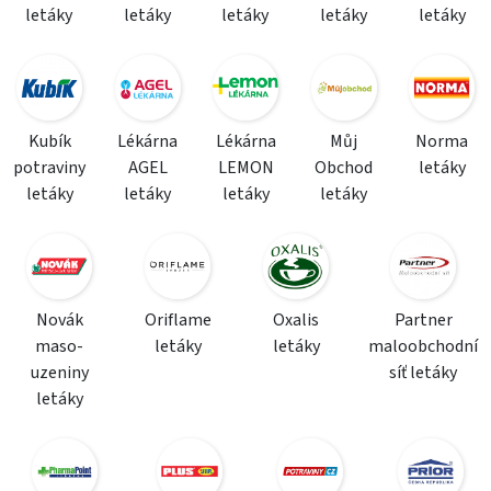
letáky
letáky
letáky
letáky
letáky
Kubík
Lékárna
Lékárna
Můj
Norma
potraviny
AGEL
LEMON
Obchod
letáky
letáky
letáky
letáky
letáky
Novák
Oriflame
Oxalis
Partner
maso-
letáky
letáky
maloobchodní
uzeniny
síť letáky
letáky