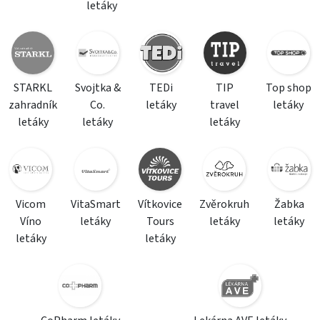
letáky
STARKL
Svojtka &
TEDi
TIP
Top shop
zahradník
Co.
letáky
travel
letáky
letáky
letáky
letáky
Vicom
VitaSmart
Vítkovice
Zvěrokruh
Žabka
Víno
letáky
Tours
letáky
letáky
letáky
letáky