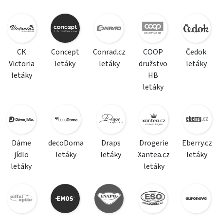
CK
Concept
Conrad.cz
COOP
Čedok
Victoria
letáky
letáky
družstvo
letáky
letáky
HB
letáky
Dáme
decoDoma
Draps
Drogerie
Eberry.cz
jídlo
letáky
letáky
Xantea.cz
letáky
letáky
letáky