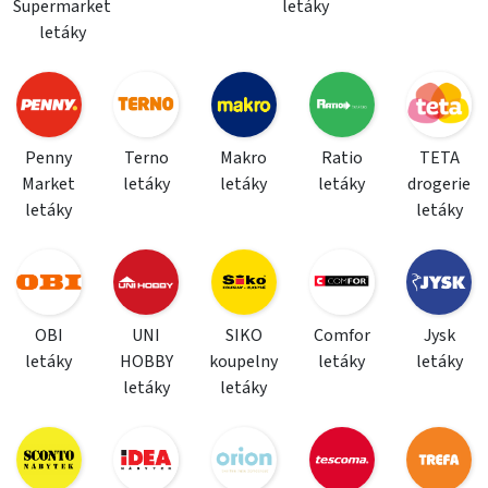
Supermarket
letáky
letáky
Penny
Terno
Makro
Ratio
TETA
Market
letáky
letáky
letáky
drogerie
letáky
letáky
OBI
UNI
SIKO
Comfor
Jysk
letáky
HOBBY
koupelny
letáky
letáky
letáky
letáky