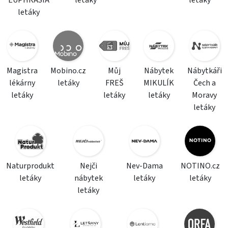
EUPHRASIA
letáky
letáky
letáky
Magistra
Mobino.cz
Můj
Nábytek
Nábytkáři
lékárny
letáky
FREŠ
MIKULÍK
Čech a
letáky
letáky
letáky
Moravy
letáky
Naturprodukt
Nejči
Nev-Dama
NOTINO.cz
letáky
nábytek
letáky
letáky
letáky