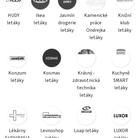
HUDY
Ikea
Jasmín
Kamenické
Knižní
letáky
letáky
drogerie
práce
klub
letáky
Ondrejka
letáky
letáky
Konzum
Kosmas
Krásný -
Kuchyně
letáky
letáky
zdravotnická
SMART
technika
letáky
letáky
Lékárny
Levnoshop
Loap letáky
LUXOR