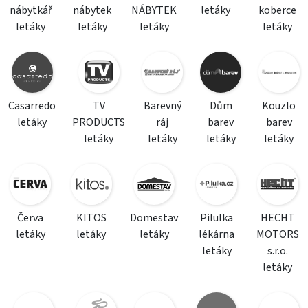
nábytkář
nábytek
NÁBYTEK
letáky
koberce
letáky
letáky
letáky
letáky
Casarredo
TV
Barevný
Dům
Kouzlo
letáky
PRODUCTS
ráj
barev
barev
letáky
letáky
letáky
letáky
Červa
KITOS
Domestav
Pilulka
HECHT
letáky
letáky
letáky
lékárna
MOTORS
letáky
s.r.o.
letáky