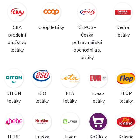
CBA
Coop letáky
ČEPOS -
Dedra
prodejní
Česká
letáky
družstvo
potravinářská
letáky
obchodní a.s.
letáky
DITON
ESO
ETA
Eva.cz
FLOP
letáky
letáky
letáky
letáky
letáky
HEBE
Hruška
Javor
Košík.cz
Krásno