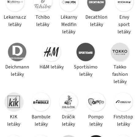
Lekarna.cz
Tchibo
Lékarny
Decathlon
Envy
letáky
letáky
Medifin
letáky
sport
letáky
letáky
Deichmann
H&M letáky
Sportisimo
Takko
letáky
letáky
fashion
letáky
KIK
Bambule
Dráčik
Pompo
Firststop
letáky
letáky
letáky
letáky
letáky