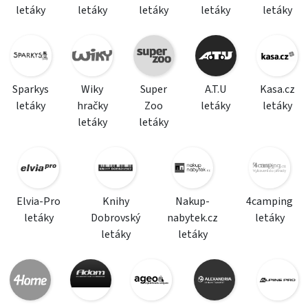
letáky
letáky
letáky
letáky
letáky
Sparkys
Wiky
Super
A.T.U
Kasa.cz
letáky
hračky
Zoo
letáky
letáky
letáky
letáky
Elvia-Pro
Knihy
Nakup-
4camping
letáky
Dobrovský
nabytek.cz
letáky
letáky
letáky