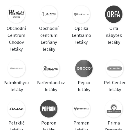
Obchodní
Obchodní
Optika
Orfa
Centrum
centrum
Lentiamo
nábytek
Chodov
Letňany
letáky
letáky
letáky
letáky
Palmknihy.cz
Parfemland.cz
Pepco
Pet Center
letáky
letáky
letáky
letáky
Petrklíč
Popron
Pramen
Prima