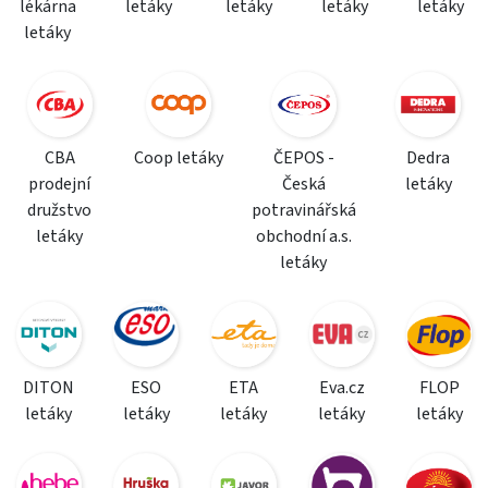
lékárna
letáky
letáky
letáky
letáky
letáky
CBA
Coop letáky
ČEPOS -
Dedra
prodejní
Česká
letáky
družstvo
potravinářská
letáky
obchodní a.s.
letáky
DITON
ESO
ETA
Eva.cz
FLOP
letáky
letáky
letáky
letáky
letáky