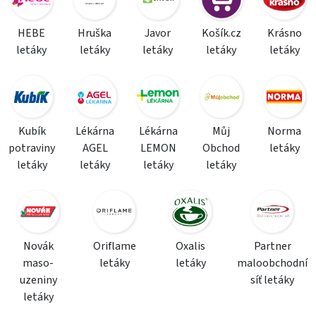
HEBE
Hruška
Javor
Košík.cz
Krásno
letáky
letáky
letáky
letáky
letáky
Kubík
Lékárna
Lékárna
Můj
Norma
potraviny
AGEL
LEMON
Obchod
letáky
letáky
letáky
letáky
letáky
Novák
Oriflame
Oxalis
Partner
maso-
letáky
letáky
maloobchodní
uzeniny
síť letáky
letáky