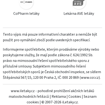
CoPharm letáky
Lekárna AVE letáky
Tento výpis má pouze informativní charakter a nemůže být
použit pro vymáhání zboží podle uvedených specifikací.
Informujeme spotřebitele, kterým prodáváme výrobky nebo
poskytujeme služby, že mají podle zákona č. 624/1992 Sb.
právo na mimosoudní řešení spotřebitelského sporu z
příslušné smlouvy. Subjektem mimosoudního řešení
spotřebitelských sporů je Česká obchodní inspekce, se sídlem
Štěpánská 567/15, 120 00 Praha 2, IČ: 000 20 869 (
www.coi.cz
).
www.iletaky.cz - pohodlné prohlížení akčních letáků
maloobchodních řetězců
|
Reklama
|
Cookies
|
Seznam
cookies
|
© 2007-2026 iLetaky.cz.