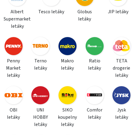
Albert
Tesco letáky
Globus
JIP letáky
Supermarket
letáky
letáky
Penny
Terno
Makro
Ratio
TETA
Market
letáky
letáky
letáky
drogerie
letáky
letáky
OBI
UNI
SIKO
Comfor
Jysk
letáky
HOBBY
koupelny
letáky
letáky
letáky
letáky