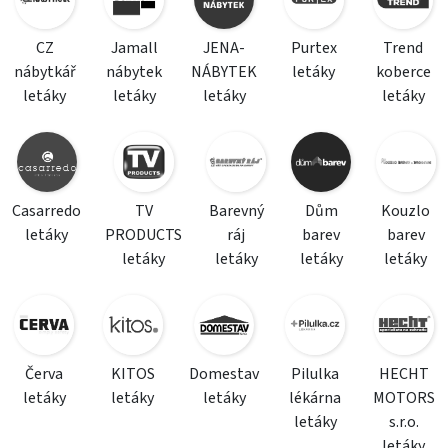
CZ
Jamall
JENA-
Purtex
Trend
nábytkář
nábytek
NÁBYTEK
letáky
koberce
letáky
letáky
letáky
letáky
Casarredo
TV
Barevný
Dům
Kouzlo
letáky
PRODUCTS
ráj
barev
barev
letáky
letáky
letáky
letáky
Červa
KITOS
Domestav
Pilulka
HECHT
letáky
letáky
letáky
lékárna
MOTORS
letáky
s.r.o.
letáky