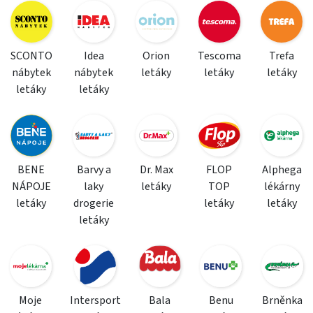
SCONTO
Idea
Orion
Tescoma
Trefa
nábytek
nábytek
letáky
letáky
letáky
letáky
letáky
BENE
Barvy a
Dr. Max
FLOP
Alphega
NÁPOJE
laky
letáky
TOP
lékárny
letáky
drogerie
letáky
letáky
letáky
Moje
Intersport
Bala
Benu
Brněnka