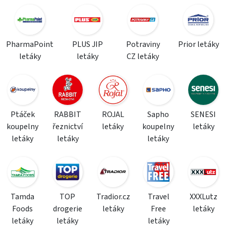
PharmaPoint
PLUS JIP
Potraviny
Prior letáky
letáky
letáky
CZ letáky
Ptáček
RABBIT
ROJAL
Sapho
SENESI
koupelny
řeznictví
letáky
koupelny
letáky
letáky
letáky
letáky
Tamda
TOP
Tradior.cz
Travel
XXXLutz
Foods
drogerie
letáky
Free
letáky
letáky
letáky
letáky