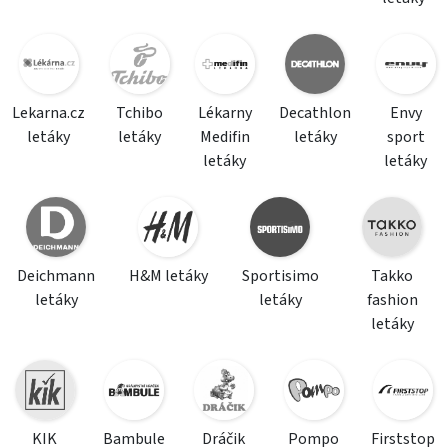
Lekarna.cz
Tchibo
Lékarny
Decathlon
Envy
letáky
letáky
Medifin
letáky
sport
letáky
letáky
Deichmann
H&M letáky
Sportisimo
Takko
letáky
letáky
fashion
letáky
KIK
Bambule
Dráčik
Pompo
Firststop