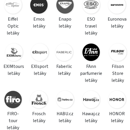
Eiffel
Emos
Enapo
ESO
Euronova
Optic
letáky
letáky
travel
letáky
letáky
letáky
EXIMtours
EXIsport
Faberlic
FAnn
Filson
letáky
letáky
letáky
parfumerie
Store
letáky
letáky
FIRO-
Frosch
HABU.cz
Hawaj.cz
HONOR
tour
letáky
letáky
letáky
letáky
letáky