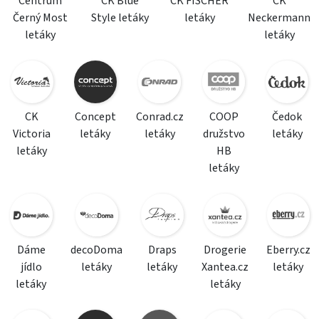
Centrum
CK Blue
CK FISCHER
CK
Černý Most
Style letáky
letáky
Neckermann
letáky
letáky
CK
Concept
Conrad.cz
COOP
Čedok
Victoria
letáky
letáky
družstvo
letáky
letáky
HB
letáky
Dáme
decoDoma
Draps
Drogerie
Eberry.cz
jídlo
letáky
letáky
Xantea.cz
letáky
letáky
letáky