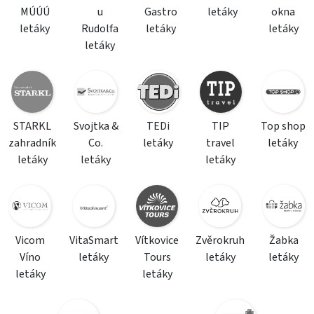
MÚÚÚ
u
Gastro
letáky
okna
letáky
Rudolfa
letáky
letáky
letáky
STARKL
Svojtka &
TEDi
TIP
Top shop
zahradník
Co.
letáky
travel
letáky
letáky
letáky
letáky
Vicom
VitaSmart
Vítkovice
Zvěrokruh
Žabka
Víno
letáky
Tours
letáky
letáky
letáky
letáky