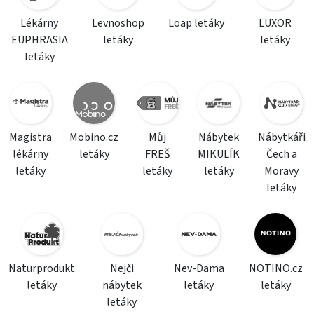
Lékárny
Levnoshop
Loap letáky
LUXOR
EUPHRASIA
letáky
letáky
letáky
Magistra
Mobino.cz
Můj
Nábytek
Nábytkáři
lékárny
letáky
FREŠ
MIKULÍK
Čech a
letáky
letáky
letáky
Moravy
letáky
Naturprodukt
Nejči
Nev-Dama
NOTINO.cz
letáky
nábytek
letáky
letáky
letáky