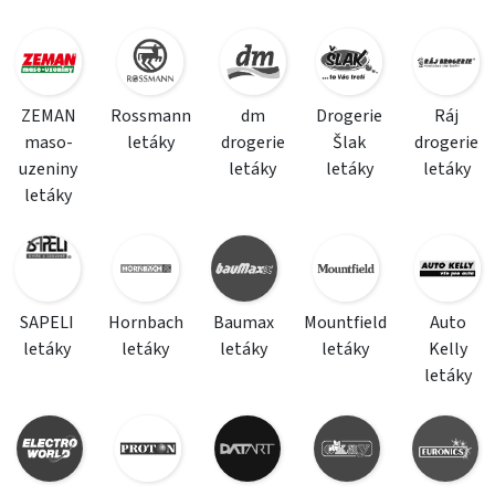
ZEMAN
Rossmann
dm
Drogerie
Ráj
maso-
letáky
drogerie
Šlak
drogerie
uzeniny
letáky
letáky
letáky
letáky
SAPELI
Hornbach
Baumax
Mountfield
Auto
letáky
letáky
letáky
letáky
Kelly
letáky