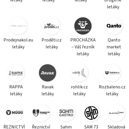
letáky
letáky
letáky
Drogerie
letáky
Prodejnakol.eu
Proděti.cz
PROCHÁZKA
Qanto
letáky
letáky
– Váš řezník
market
letáky
letáky
RAPPA
Ravak
rohlik.cz
Rozbaleno.cz
letáky
letáky
letáky
letáky
ŘEZNICTVÍ
Řeznictví
Sahm
SAM 73
Skladová