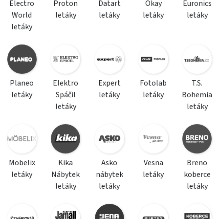
Electro
Proton
Datart
Okay
Euronics
World
letáky
letáky
letáky
letáky
letáky
Planeo
Elektro
Expert
Fotolab
T.S.
letáky
Spáčil
letáky
letáky
Bohemia
letáky
letáky
Mobelix
Kika
Asko
Vesna
Breno
letáky
Nábytek
nábytek
letáky
koberce
letáky
letáky
letáky