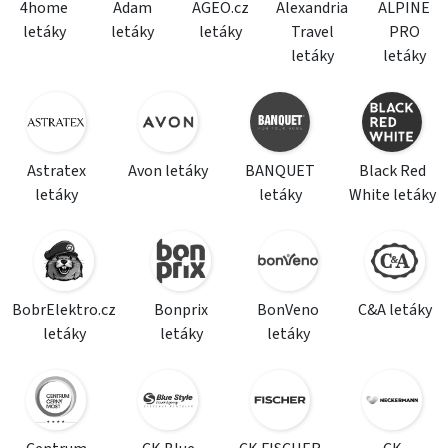
4home
Adam
AGEO.cz
Alexandria
ALPINE
letáky
letáky
letáky
Travel
PRO
letáky
letáky
Astratex
Avon letáky
BANQUET
Black Red
letáky
letáky
White letáky
BobrElektro.cz
Bonprix
BonVeno
C&A letáky
letáky
letáky
letáky