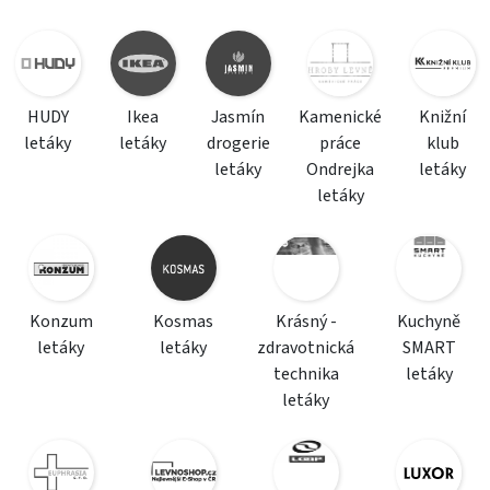
HUDY
Ikea
Jasmín
Kamenické
Knižní
letáky
letáky
drogerie
práce
klub
letáky
Ondrejka
letáky
letáky
Konzum
Kosmas
Krásný -
Kuchyně
letáky
letáky
zdravotnická
SMART
technika
letáky
letáky